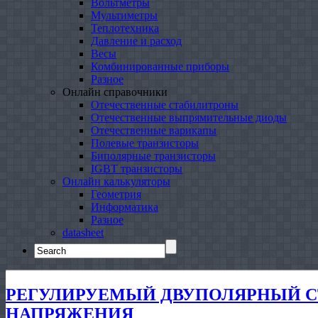
Вольтметры
Мультиметры
Теплотехника
Давление и расход
Весы
Комбинированные приборы
Разное
Онлайн справочники
Отечественные стабилитроны
Отечественные выпрямительные диоды
Отечественные варикапы
Полевые транзисторы
Биполярные транзисторы
IGBT транзисторы
Онлайн калькуляторы
Геометрия
Информатика
Разное
datasheet
Search
for:
РЕГУЛИРУЕМЫЙ ДВУПОЛЯРНЫЙ С
НАПРЯЖЕНИЯ