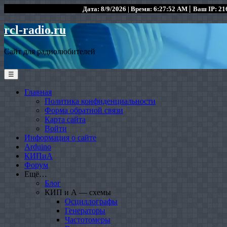
|
Дата: 8/9/2026 | Время: 6:27:52 AM
Ваш IP: 216
rcl-radio.ru
Сайт для радиолюбителей
☰
Главная
Политика конфиденциальности
Форма обратной связи
Карта сайта
Войти
Информация о сайте
Arduino
КИПиА
Форум
Ещё…
Блог
КИП и А — схемы
Осциллографы
Генераторы
Частотомеры