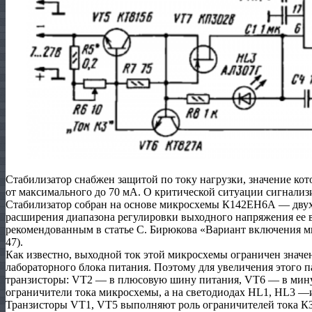
Стабилизатор снабжен защитой по току нагрузки, значение кот
от максимального до 70 мА. О критической ситуации сигнализ
Стабилизатор собран на основе микросхемы К142ЕН6А — двух
расширения диапазона регулировки выходного напряжения ее 
рекомендованным в статье С. Бирюкова «Вариант включения м
47).
Как известно, выходной ток этой микросхемы ограничен значен
лабораторного блока питания. Поэтому для увеличения этого 
транзисторы: VT2 — в плюсовую шину питания, VT6 — в мину
ограничители тока микросхемы, а на светодиодах HL1, HL3 
Транзисторы VT1, VT5 выполняют роль ограничителей тока К