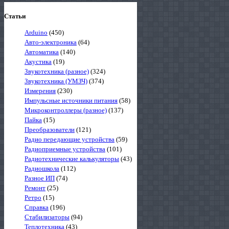
Статьи
Arduino
(450)
Авто-электроника
(64)
Автоматика
(140)
Акустика
(19)
Звукотехника (разное)
(324)
Звукотехника (УМЗЧ)
(374)
Измерения
(230)
Импульсные источники питания
(58)
Микроконтроллеры (разное)
(137)
Пайка
(15)
Преобразователи
(121)
Радио передающие устройства
(59)
Радиоприемные устройства
(101)
Радиотехнические калькуляторы
(43)
Радиошкола
(112)
Разное ИП
(74)
Ремонт
(25)
Ретро
(15)
Справка
(196)
Стабилизаторы
(94)
Теплотехника
(43)