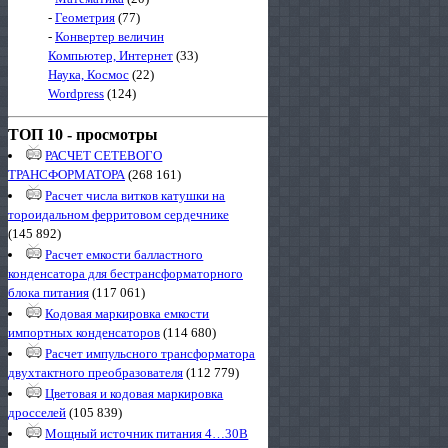
-
Геометрия
(77)
-
Конвертер величин
Компьютер, Интернет
(33)
Наука, Космос
(22)
Wordpress
(124)
ТОП 10 - просмотры
РАСЧЕТ СЕТЕВОГО
ТРАНСФОРМАТОРА
(268 161)
Расчет числа витков катушки на
тороидальном ферритовом сердечнике
(145 892)
Расчет емкости балластного
конденсатора для бестрансформаторного
блока питания
(117 061)
Кодовая маркировка емкости
импортных конденсаторов
(114 680)
Расчет импульсного трансформатора
двухтактного преобразователя
(112 779)
Цветовая и кодовая маркировка
дросселей
(105 839)
Мощный источник питания 4…30В