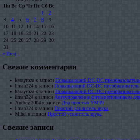
Пн
Вт
Ср
Чт
Пт
Сб
Вс
1
2
3
4
5
6
7
8
9
10
11
12
13
14
15
16
17
18
19
20
21
22
23
24
25
26
27
28
29
30
31
« Июл
Свежие комментарии
karayroza
к записи
Повышающий DC-DC преобразователь
liman324
к записи
Повышающий DC-DC преобразователь
karayroza
к записи
Повышающий DC-DC преобразователь
liman324
к записи
Автоуправление фитосветильником для
Andrey.2004
к записи
Два простых УМЗЧ
liman324
к записи
Простой усилитель звука
Mihel
к записи
Простой усилитель звука
Свежие записи