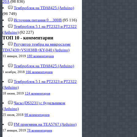
20А
(98 836)
Темброблок на TDA8425 (Arduino)
(96 749)
Источник питания 0…300В
(95 116)
Темброблок 5.1 на PT2323 и PT2322
(Arduino)
(92 227)
ТОП 10 - комментарии
Регулятор тембра на микросхеме
TDA7439+VS1838B+KY-040 (Arduino)
11 января, 2019
180 комментариев
Темброблок на TDA8425 (Arduino)
1 ноября, 2018
166 комментариев
Темброблок 5.1 на PT2323 и PT2322
(Arduino)
18 июня, 2019
124 комментария
Часы (DS3231) с будильником
(Arduino)
25 июля, 2018
98 комментариев
FM приемник на TEA5767 (Arduino)
17 января, 2019
78 комментариев