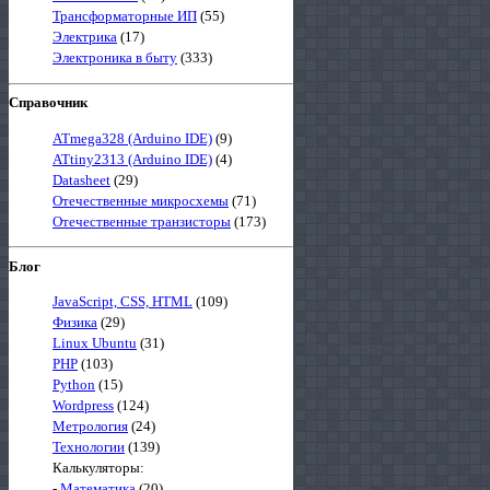
Трансформаторные ИП
(55)
Электрика
(17)
Электроника в быту
(333)
Справочник
ATmega328 (Arduino IDE)
(9)
ATtiny2313 (Arduino IDE)
(4)
Datasheet
(29)
Отечественные микросхемы
(71)
Отечественные транзисторы
(173)
Блог
JavaScript, CSS, HTML
(109)
Физика
(29)
Linux Ubuntu
(31)
PHP
(103)
Python
(15)
Wordpress
(124)
Метрология
(24)
Технологии
(139)
Калькуляторы:
-
Математика
(20)