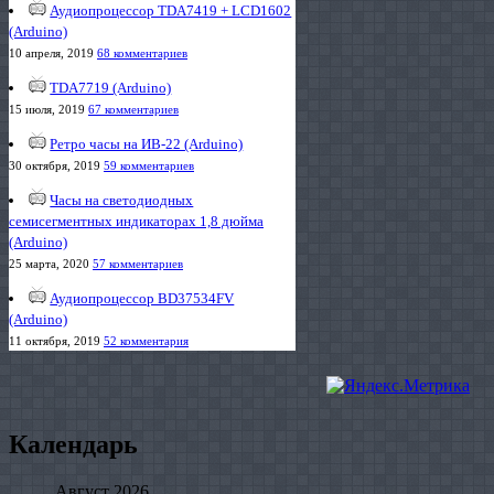
Аудиопроцессор TDA7419 + LCD1602
(Arduino)
10 апреля, 2019
68 комментариев
TDA7719 (Arduino)
15 июля, 2019
67 комментариев
Ретро часы на ИВ-22 (Arduino)
30 октября, 2019
59 комментариев
Часы на светодиодных
семисегментных индикаторах 1,8 дюйма
(Arduino)
25 марта, 2020
57 комментариев
Аудиопроцессор BD37534FV
(Arduino)
11 октября, 2019
52 комментария
Календарь
Август 2026