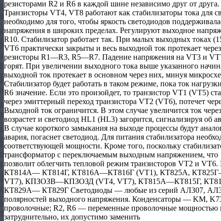
резисторами R2 и R6 в каждой шине независимо друг от друга.
Транзисторы VT4, VT8 работают как стабилизаторы тока для с
необходимо для того, чтобы яркость светодиодов поддерживал
напряжения в широких пределах. Регулируют выходное напря
R10. Стабилизатор работает так. При малых выходных токах (1
VT6 практически закрыты и весь выходной ток протекает чере
резисторы R1—R3, R5—R7. Падение напряжения на VT3 и VT7
горят. При увеличении выходного тока выше указанного начи
выходной ток протекает в основном через них, минуя микросхе
Стабилизатор будет работать в таком режиме, пока ток нагрузк
R6 значение. Если это произойдет, то транзистор VT1 (VT5) ст
через эмиттерный переход транзистора VT2 (VT6), потечет чер
Выходной ток ограничится. В этом случае увеличится ток чере
возрастет и светодиод HL1 (HL3) загорится, сигнализируя об 
В случае короткого замыкания на выходе процессы будут анало
авария, погаснет светодиод. Для питания стабилизатора необ
соответствующей мощности. Кроме того, поскольку стабилиза
трансформатор с переключаемым выходным напряжением, что
позволит облегчить тепловой режим транзисторов VT2 и VT6.
КТ814А— КТ814Г, КТ816А—КТ816Г (VT1), КТ825А, КТ825Г
VT7), КПЗОЗВ—КПЗОЗД (VT4, VT7), КТ815А—КТ815Г, КТ8
КТ829А— КТ829Г Светодиоды — любые из серий АЛ307, АЛ341
полярностей выходного напряжения. Конденсаторы — KM, K73
проволочные; R2, R6 — переменные проволочные мощностью не
затруднительно, их допустимо заменить