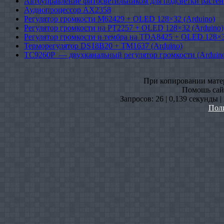
Автоуправление фитосветильником для подсветки растен
Аудиопроцессор AX2358
Регулятор громкости M62429 + OLED 128×32 (Arduino)
Регулятор громкости на PT2257 + OLED 128×32 (Arduino)
Регулятор громкости и тембра на TDA8425 + OLED 128×3
Терморегулятор DS18B20 + TM1637 (Arduino)
TC9260P — двухканальный регулятор громкости (Arduin
При копировании матери
Помошь сайт
Запросов: 26 | 0,139 секунды 
Пол