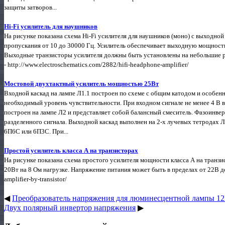
защиты затворов...
Hi-Fi усилитель для наушников
На рисунке показана схема Hi-Fi усилителя для наушников (моно) с выходной
пропускания от 10 до 30000 Гц. Усилитель обеспечивает выходную мощность 
Выходные транзисторы усилителя должны быть установлены на небольшие р
- http://www.electroschematics.com/2882/hifi-headphone-amplifier/
Мостовой двухтактный усилитель мощностью 25Вт
Входной каскад на лампе Л1.1 построен по схеме с общим катодом и особенн
необходимый уровень чувствительности. При входном сигнале не менее 4 В 
построен на лампе Л2 и представляет собой балансный смеситель. Фазоинв
разделенного сигнала. Выходной каскад выполнен на 2-х лучевых тетродах 
6П6С или 6П3С. При...
Простой усилитель класса А на транзисторах
На рисунке показана схема простого усилителя мощности класса А на транз
20Вт на 8 Ом нагрузке. Напряжение питания может быть в пределах от 22В до 2
amplifier-by-transistor/
◀
Преобразователь напряжения для люминесцентной лампы 1
Двух полярный инвертор напряжения
▶