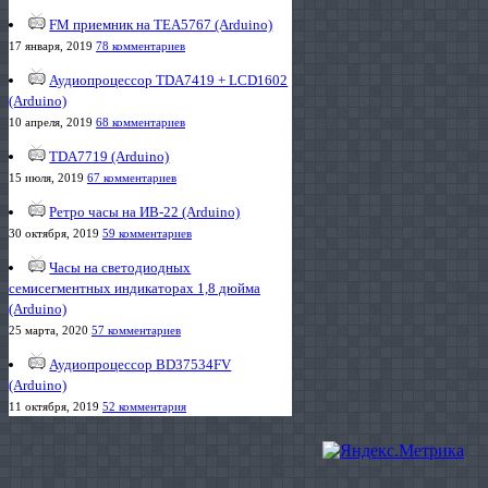
FM приемник на TEA5767 (Arduino)
17 января, 2019
78 комментариев
Аудиопроцессор TDA7419 + LCD1602
(Arduino)
10 апреля, 2019
68 комментариев
TDA7719 (Arduino)
15 июля, 2019
67 комментариев
Ретро часы на ИВ-22 (Arduino)
30 октября, 2019
59 комментариев
Часы на светодиодных
семисегментных индикаторах 1,8 дюйма
(Arduino)
25 марта, 2020
57 комментариев
Аудиопроцессор BD37534FV
(Arduino)
11 октября, 2019
52 комментария