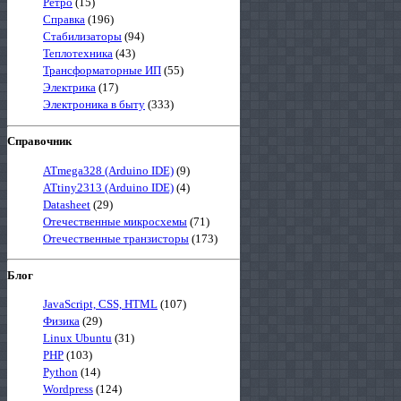
Ретро
(15)
Справка
(196)
Стабилизаторы
(94)
Теплотехника
(43)
Трансформаторные ИП
(55)
Электрика
(17)
Электроника в быту
(333)
Справочник
ATmega328 (Arduino IDE)
(9)
ATtiny2313 (Arduino IDE)
(4)
Datasheet
(29)
Отечественные микросхемы
(71)
Отечественные транзисторы
(173)
Блог
JavaScript, CSS, HTML
(107)
Физика
(29)
Linux Ubuntu
(31)
PHP
(103)
Python
(14)
Wordpress
(124)