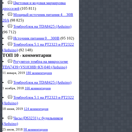
Цветовая и кодовая маркировка
дросселей
(105 811)
Мощный источник питания 4…30В
20А
(98 825)
Темброблок на TDA8425 (Arduino)
(96 712)
Источник питания 0…300В
(95 102)
Темброблок 5.1 на PT2323 и PT2322
(Arduino)
(92 148)
ТОП 10 - комментарии
Регулятор тембра на микросхеме
TDA7439+VS1838B+KY-040 (Arduino)
11 января, 2019
180 комментариев
Темброблок на TDA8425 (Arduino)
1 ноября, 2018
166 комментариев
Темброблок 5.1 на PT2323 и PT2322
(Arduino)
18 июня, 2019
124 комментария
Часы (DS3231) с будильником
(Arduino)
25 июля, 2018
98 комментариев