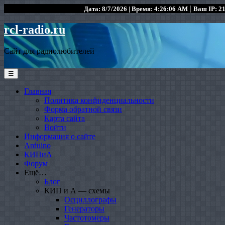
|
Дата: 8/7/2026 | Время: 4:26:06 AM
Ваш IP: 21
rcl-radio.ru
Сайт для радиолюбителей
☰
Главная
Политика конфиденциальности
Форма обратной связи
Карта сайта
Войти
Информация о сайте
Arduino
КИПиА
Форум
Ещё…
Блог
КИП и А — схемы
Осциллографы
Генераторы
Частотомеры