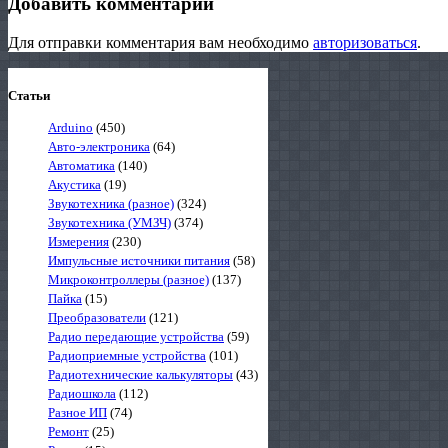
Добавить комментарий
Для отправки комментария вам необходимо
авторизоваться
.
Статьи
Arduino
(450)
Авто-электроника
(64)
Автоматика
(140)
Акустика
(19)
Звукотехника (разное)
(324)
Звукотехника (УМЗЧ)
(374)
Измерения
(230)
Импульсные источники питания
(58)
Микроконтроллеры (разное)
(137)
Пайка
(15)
Преобразователи
(121)
Радио передающие устройства
(59)
Радиоприемные устройства
(101)
Радиотехнические калькуляторы
(43)
Радиошкола
(112)
Разное ИП
(74)
Ремонт
(25)