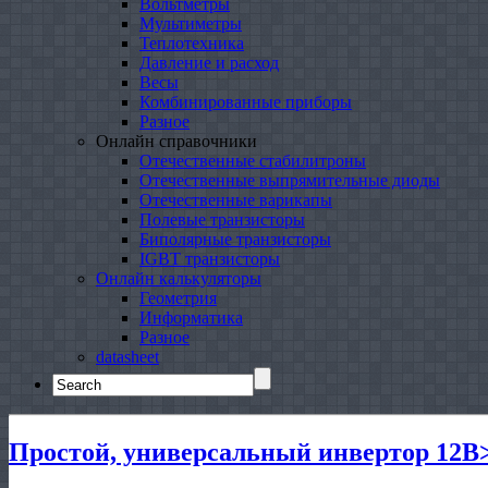
Вольтметры
Мультиметры
Теплотехника
Давление и расход
Весы
Комбинированные приборы
Разное
Онлайн справочники
Отечественные стабилитроны
Отечественные выпрямительные диоды
Отечественные варикапы
Полевые транзисторы
Биполярные транзисторы
IGBT транзисторы
Онлайн калькуляторы
Геометрия
Информатика
Разное
datasheet
Search
for:
Простой, универсальный инвертор 12В