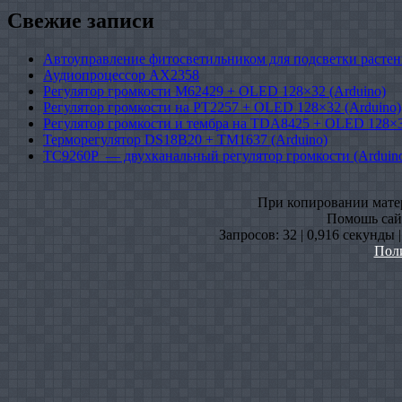
Свежие записи
Автоуправление фитосветильником для подсветки растен
Аудиопроцессор AX2358
Регулятор громкости M62429 + OLED 128×32 (Arduino)
Регулятор громкости на PT2257 + OLED 128×32 (Arduino)
Регулятор громкости и тембра на TDA8425 + OLED 128×3
Терморегулятор DS18B20 + TM1637 (Arduino)
TC9260P — двухканальный регулятор громкости (Arduin
При копировании матери
Помошь сайт
Запросов: 32 | 0,916 секунды 
Пол