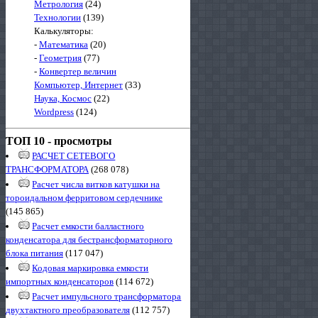
Метрология
(24)
Технологии
(139)
Калькуляторы:
-
Математика
(20)
-
Геометрия
(77)
-
Конвертер величин
Компьютер, Интернет
(33)
Наука, Космос
(22)
Wordpress
(124)
ТОП 10 - просмотры
РАСЧЕТ СЕТЕВОГО
ТРАНСФОРМАТОРА
(268 078)
Расчет числа витков катушки на
тороидальном ферритовом сердечнике
(145 865)
Расчет емкости балластного
конденсатора для бестрансформаторного
блока питания
(117 047)
Кодовая маркировка емкости
импортных конденсаторов
(114 672)
Расчет импульсного трансформатора
двухтактного преобразователя
(112 757)