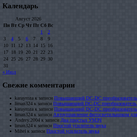
Календарь
Август 2026
Пн
Вт
Ср
Чт
Пт
Сб
Вс
1
2
3
4
5
6
7
8
9
10
11
12
13
14
15
16
17
18
19
20
21
22
23
24
25
26
27
28
29
30
31
« Июл
Свежие комментарии
karayroza
к записи
Повышающий DC-DC преобразователь
liman324
к записи
Повышающий DC-DC преобразователь
karayroza
к записи
Повышающий DC-DC преобразователь
liman324
к записи
Автоуправление фитосветильником для
Andrey.2004
к записи
Два простых УМЗЧ
liman324
к записи
Простой усилитель звука
Mihel
к записи
Простой усилитель звука