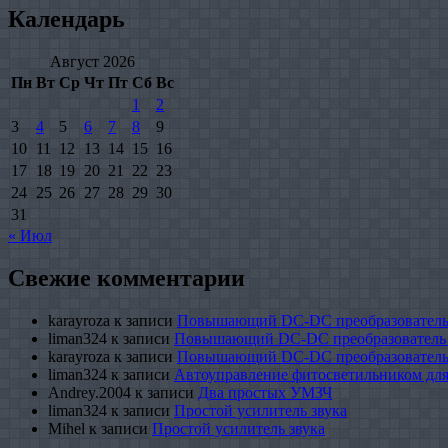
Календарь
Август 2026
Пн
Вт
Ср
Чт
Пт
Сб
Вс
1
2
3
4
5
6
7
8
9
10
11
12
13
14
15
16
17
18
19
20
21
22
23
24
25
26
27
28
29
30
31
« Июл
Свежие комментарии
karayroza
к записи
Повышающий DC-DC преобразователь
liman324
к записи
Повышающий DC-DC преобразователь
karayroza
к записи
Повышающий DC-DC преобразователь
liman324
к записи
Автоуправление фитосветильником для
Andrey.2004
к записи
Два простых УМЗЧ
liman324
к записи
Простой усилитель звука
Mihel
к записи
Простой усилитель звука