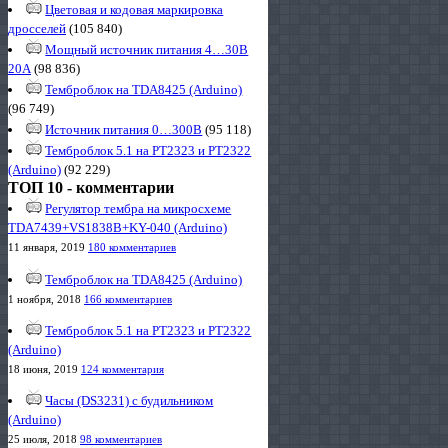
Цветовая и кодовая маркировка
дросселей
(105 840)
Мощный источник питания 4…30В
20А
(98 836)
Темброблок на TDA8425 (Arduino)
(96 749)
Источник питания 0…300В
(95 118)
Темброблок 5.1 на PT2323 и PT2322
(Arduino)
(92 229)
ТОП 10 - комментарии
Регулятор тембра на микросхеме
TDA7439+VS1838B+KY-040 (Arduino)
11 января, 2019
180 комментариев
Темброблок на TDA8425 (Arduino)
1 ноября, 2018
166 комментариев
Темброблок 5.1 на PT2323 и PT2322
(Arduino)
18 июня, 2019
124 комментария
Часы (DS3231) с будильником
(Arduino)
25 июля, 2018
98 комментариев