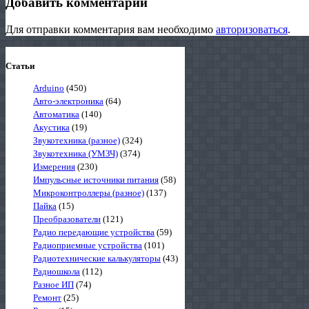
Добавить комментарий
Для отправки комментария вам необходимо
авторизоваться
.
Статьи
Arduino
(450)
Авто-электроника
(64)
Автоматика
(140)
Акустика
(19)
Звукотехника (разное)
(324)
Звукотехника (УМЗЧ)
(374)
Измерения
(230)
Импульсные источники питания
(58)
Микроконтроллеры (разное)
(137)
Пайка
(15)
Преобразователи
(121)
Радио передающие устройства
(59)
Радиоприемные устройства
(101)
Радиотехнические калькуляторы
(43)
Радиошкола
(112)
Разное ИП
(74)
Ремонт
(25)