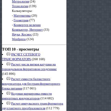
Метрология
(24)
Технологии
(139)
Калькуляторы:
-
Математика
(20)
-
Геометрия
(77)
-
Конвертер величин
Компьютер, Интернет
(33)
Наука, Космос
(22)
Wordpress
(124)
ТОП 10 - просмотры
РАСЧЕТ СЕТЕВОГО
ТРАНСФОРМАТОРА
(268 168)
Расчет числа витков катушки на
тороидальном ферритовом сердечнике
(145 896)
Расчет емкости балластного
конденсатора для бестрансформаторного
блока питания
(117 061)
Кодовая маркировка емкости
импортных конденсаторов
(114 682)
Расчет импульсного трансформатора
двухтактного преобразователя
(112 779)