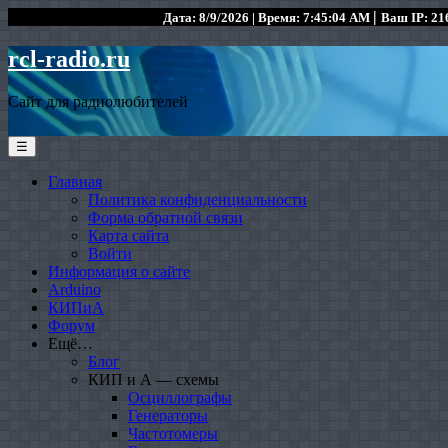
|
Дата: 8/9/2026 | Время: 7:45:04 AM
Ваш IP: 216
rcl-radio.ru
Сайт для радиолюбителей
☰
Главная
Политика конфиденциальности
Форма обратной связи
Карта сайта
Войти
Информация о сайте
Arduino
КИПиА
Форум
Ещё…
Блог
КИП и А — схемы
Осциллографы
Генераторы
Частотомеры