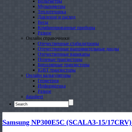
Вольтметры
Мультиметры
Теплотехника
Давление и расход
Весы
Комбинированные приборы
Разное
Онлайн справочники
Отечественные стабилитроны
Отечественные выпрямительные диоды
Отечественные варикапы
Полевые транзисторы
Биполярные транзисторы
IGBT транзисторы
Онлайн калькуляторы
Геометрия
Информатика
Разное
datasheet
Search
for:
Samsung NP300E5C (SCALA3-15/17CRV) 