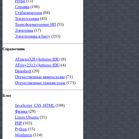
Ретро
(15)
Справка
(196)
Стабилизаторы
(94)
Теплотехника
(43)
Трансформаторные ИП
(55)
Электрика
(17)
Электроника в быту
(333)
Справочник
ATmega328 (Arduino IDE)
(9)
ATtiny2313 (Arduino IDE)
(4)
Datasheet
(29)
Отечественные микросхемы
(71)
Отечественные транзисторы
(173)
Блог
JavaScript, CSS, HTML
(109)
Физика
(29)
Linux Ubuntu
(31)
PHP
(103)
Python
(15)
Wordpress
(124)