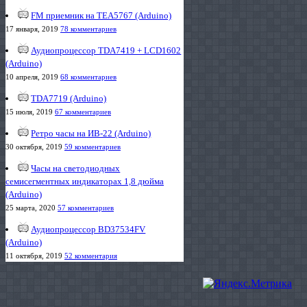
FM приемник на TEA5767 (Arduino)
17 января, 2019
78 комментариев
Аудиопроцессор TDA7419 + LCD1602
(Arduino)
10 апреля, 2019
68 комментариев
TDA7719 (Arduino)
15 июля, 2019
67 комментариев
Ретро часы на ИВ-22 (Arduino)
30 октября, 2019
59 комментариев
Часы на светодиодных
семисегментных индикаторах 1,8 дюйма
(Arduino)
25 марта, 2020
57 комментариев
Аудиопроцессор BD37534FV
(Arduino)
11 октября, 2019
52 комментария