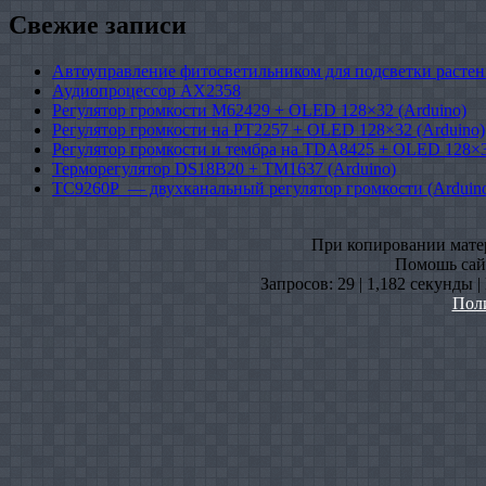
Свежие записи
Автоуправление фитосветильником для подсветки растен
Аудиопроцессор AX2358
Регулятор громкости M62429 + OLED 128×32 (Arduino)
Регулятор громкости на PT2257 + OLED 128×32 (Arduino)
Регулятор громкости и тембра на TDA8425 + OLED 128×3
Терморегулятор DS18B20 + TM1637 (Arduino)
TC9260P — двухканальный регулятор громкости (Arduin
При копировании матери
Помошь сайт
Запросов: 29 | 1,182 секунды 
Пол