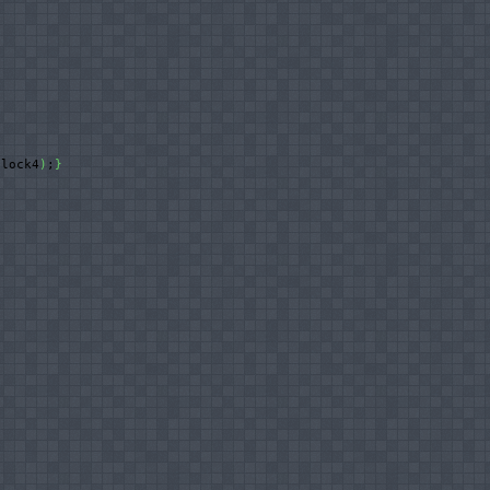
block4
)
;
}