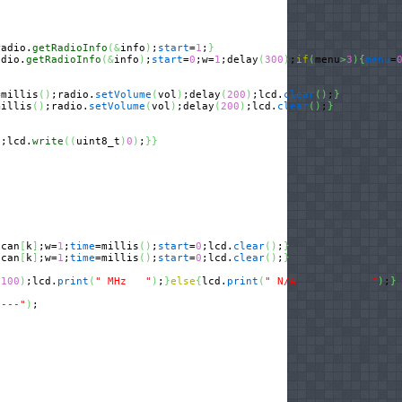
radio.
getRadioInfo
(
&
info
)
;
start
=
1
;
}
adio.
getRadioInfo
(
&
info
)
;
start
=
0
;w=
1
;delay
(
300
)
;
if
(
menu
>
3
)
{
menu
=
=millis
(
)
;radio.
setVolume
(
vol
)
;delay
(
200
)
;lcd.
clear
(
)
;
}
millis
(
)
;radio.
setVolume
(
vol
)
;delay
(
200
)
;lcd.
clear
(
)
;
}
)
;lcd.
write
(
(
uint8_t
)
0
)
;
}
}
scan
[
k
]
;w=
1
;
time
=millis
(
)
;
start
=
0
;lcd.
clear
(
)
;
}
scan
[
k
]
;w=
1
;
time
=millis
(
)
;
start
=
0
;lcd.
clear
(
)
;
}
/
100
)
;lcd.
print
(
" MHz   "
)
;
}
else
{
lcd.
print
(
" N/A            "
)
;
}
----"
)
;
