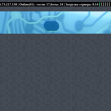
.73.217.130 |
Online(41) - гости: 17,боты: 24
| Загрузка сервера: 0.14
:
:
:
:
:
:
:
:
:
:
:
: