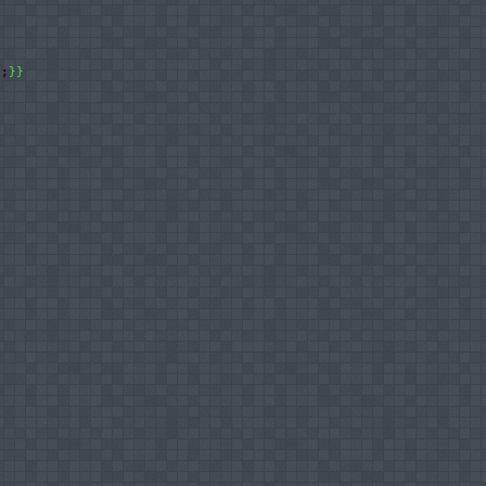
0
;
}
}