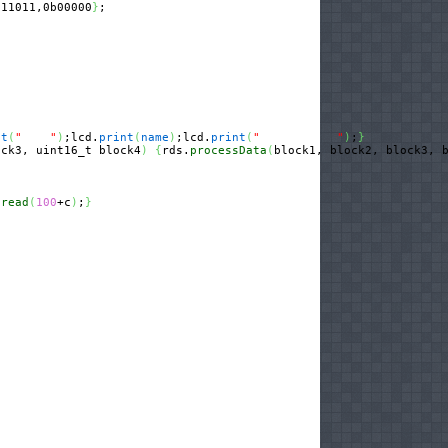
b11011,0b00000
}
nt
(
"    "
)
;lcd.
print
(
name
)
;lcd.
print
(
"           "
)
;
}
ock3, uint16_t block4
)
{
rds.
processData
(
block1, block2, block3, 
.
read
(
100
+c
)
;
}