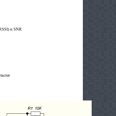
— RSSI) и SNR
льсия