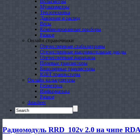
Вольтметры
Мультиметры
Теплотехника
Давление и расход
Весы
Комбинированные приборы
Разное
Онлайн справочники
Отечественные стабилитроны
Отечественные выпрямительные диоды
Отечественные варикапы
Полевые транзисторы
Биполярные транзисторы
IGBT транзисторы
Онлайн калькуляторы
Геометрия
Информатика
Разное
datasheet
Search
for:
Радиомодуль RRD_102v 2.0 на чипе RDA