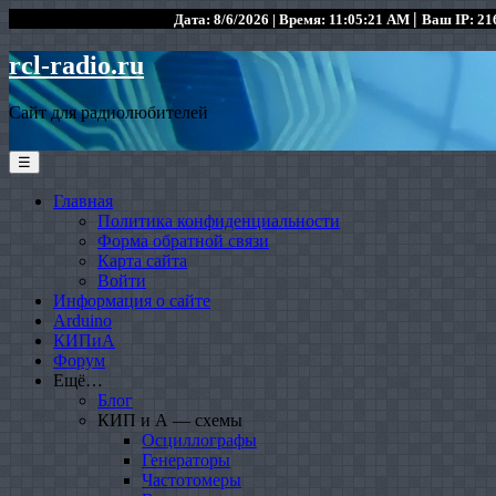
|
Дата: 8/6/2026 | Время: 11:05:21 AM
Ваш IP: 216
rcl-radio.ru
Сайт для радиолюбителей
☰
Главная
Политика конфиденциальности
Форма обратной связи
Карта сайта
Войти
Информация о сайте
Arduino
КИПиА
Форум
Ещё…
Блог
КИП и А — схемы
Осциллографы
Генераторы
Частотомеры