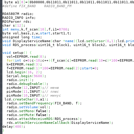
 byte a1
[
8
]
=
{
0b00000,0b11011,0b11011,0b11011,0b11011,0b11011,0
#define FIX_BAND    RADIO_BAND_FM   
RDA5807M radio; 

RADIO_INFO info;

RDSParser rds;

char s
[
12
]
int
menu
,k,f_scan
[
10
]
,f,i1=
8700
;

byte vol,bass,z,w,
start
,start1,t;

unsigned long 
time
void
 DisplayServiceName
(
char 
*
name
)
{
lcd.
setCursor
(
0
,
1
)
;lcd.
pri
void
 RDS_process
(
uint16_t block1, uint16_t block2, uint16_t bl
void
 setup
(
)
{
  vol=EEPROM.
read
(
0
)
;

for
(
int
 c=
0
;c
<
10
;c++
)
{
f_scan
[
c
]
=EEPROM.
read
(
10
+c
)
*
100
+EEPROM
  k=EEPROM.
read
(
3
)
;

  f=EEPROM.
read
(
1
)
*
100
+EEPROM.
read
(
2
)
;
start
=
0
;

  lcd.
begin
(
16
, 
2
)
;

  Serial.
begin
(
9600
)
;

  radio.
init
(
)
;

  radio.
debugEnable
(
)
;

  pinMode
(
12
,INPUT
)
;
// меню
  pinMode
(
11
,INPUT
)
;
// плюс
  pinMode
(
10
,INPUT
)
;
// минус
 lcd.
createChar
(
0
,a1
)
;

  radio.
setBandFrequency
(
FIX_BAND, f
)
;

  radio.
setVolume
(
vol
)
;

  radio.
setMono
(
false
)
;

  radio.
setMute
(
false
)
;

  radio.
attachReceiveRDS
(
RDS_process
)
;

  rds.
attachServicenNameCallback
(
DisplayServiceName
)
;

delay
(
400
)
}