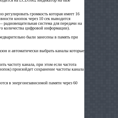
водится на LCD1602 индикатор на базе
но регулировать громкость которая имеет 16
ивности кнопок через 10 сек выводится
— радиовещательная система для передачи на
го количества цифровой информации).
редварительно были занесены в память при
азон и автоматически выбрать каналы которые
ть частоту канала, при этом если частота
кнопок) произойдет сохранение частоты канала
яются в энергонезависимой памяти через 60