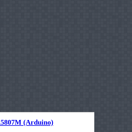
5807M (Arduino)