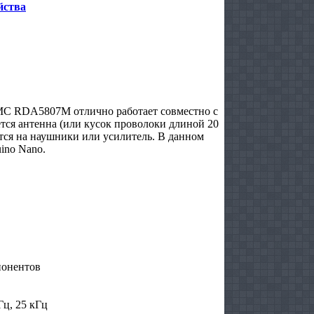
йства
С RDA5807M отлично работает совместно с
я антенна (или кусок проволоки длиной 20
ется на наушники или усилитель. В данном
ino Nano.
понентов
Гц, 25 кГц