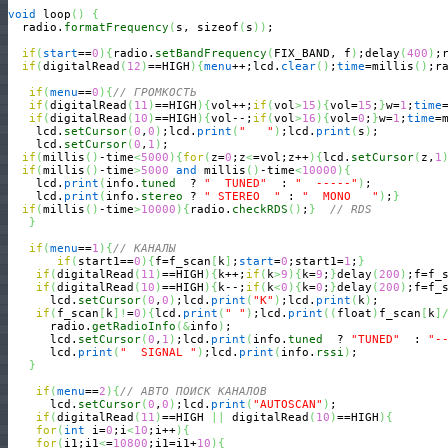
void
 loop
(
)
{
  radio.
formatFrequency
(
s, sizeof
(
s
)
)
;

if
(
start
==
0
)
{
radio.
setBandFrequency
(
FIX_BAND, f
)
;delay
(
400
)
;
if
(
digitalRead
(
12
)
==HIGH
)
{
menu
++;lcd.
clear
(
)
;
time
=millis
(
)
;r
if
(
menu
==
0
)
{
// ГРОМКОСТЬ
if
(
digitalRead
(
11
)
==HIGH
)
{
vol++;
if
(
vol
>
15
)
{
vol=
15
;
}
w=
1
;
time
if
(
digitalRead
(
10
)
==HIGH
)
{
vol--;
if
(
vol
>
16
)
{
vol=
0
;
}
w=
1
;
time
=
    lcd.
setCursor
(
0
,
0
)
;lcd.
print
(
"   "
)
;lcd.
print
(
s
)
;

    lcd.
setCursor
(
0
,
1
)
;

if
(
millis
(
)
-time
<
5000
)
{
for
(
z=
0
;z
<
=vol;z++
)
{
lcd.
setCursor
(
z,
1
if
(
millis
(
)
-time
>
5000
and
 millis
(
)
-time
<
10000
)
{
    lcd.
print
(
info.
tuned
  ? 
"  TUNED"
  : 
"  -----"
)
;

    lcd.
print
(
info.
stereo
 ? 
" STEREO  "
 : 
"  MONO   "
)
;
}
if
(
millis
(
)
-time
>
10000
)
{
radio.
checkRDS
(
)
;
}
// RDS
}
if
(
menu
==
1
)
{
// КАНАЛЫ
if
(
start1==
0
)
{
f=f_scan
[
k
]
;
start
=
0
;start1=
1
;
}
if
(
digitalRead
(
11
)
==HIGH
)
{
k++;
if
(
k
>
9
)
{
k=
9
;
}
delay
(
200
)
;f=f_
if
(
digitalRead
(
10
)
==HIGH
)
{
k--;
if
(
k
<
0
)
{
k=
0
;
}
delay
(
200
)
;f=f_
      lcd.
setCursor
(
0
,
0
)
;lcd.
print
(
"K"
)
;lcd.
print
(
k
)
;

if
(
f_scan
[
k
]
!
=
0
)
{
lcd.
print
(
" "
)
;lcd.
print
(
(
float
)
f_scan
[
k
]
      radio.
getRadioInfo
(
&
info
)
;

      lcd.
setCursor
(
0
,
1
)
;lcd.
print
(
info.
tuned
  ? 
"TUNED"
  : 
"-
      lcd.
print
(
"  SIGNAL "
)
;lcd.
print
(
info.
rssi
)
;

}
if
(
menu
==
2
)
{
// АВТО ПОИСК КАНАЛОВ
      lcd.
setCursor
(
0
,
0
)
;lcd.
print
(
"AUTOSCAN"
)
;  

if
(
digitalRead
(
11
)
==HIGH 
||
 digitalRead
(
10
)
==HIGH
)
{
for
(
int
 i=
0
;i
<
10
;i++
)
{
for
(
i1;i1
<
=
10800
;i1=i1+
10
)
{