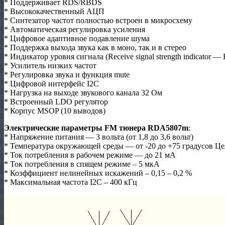
* Поддерживает RDS/RBDS
* Высококачественный АЦП
* Синтезатор частот полностью встроен в микросхему
* Автоматическая регулировка усиления
* Цифровое адаптивное подавление шума
* Поддержка выхода звука как в моно, так и в стерео
* Индикатор уровня сигнала (Receive signal strength indicator 
* Усилитель низких частот
* Регулировка звука и функция mute
* Цифровой интерфейс I2C
* Нагрузка на выходе звукового канала 32 Ом
* Встроенный LDO регулятор
* Корпус MSOP (10 выводов)
Электрические параметры FM тюнера RDA5807m
:
* Напряжение питания — 3 вольта (от 1,8 до 3,6 вольт)
* Температура окружающей среды — от -20 до +75 градусов Це
* Ток потребления в рабочем режиме — до 21 мА
* Ток потребления в спящем режиме – 5 мкА
* Коэффициент нелинейных искажений – 0,15 – 0,2 %
* Максимальная частота I2C – 400 кГц