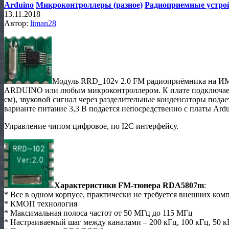
Arduino
Микроконтроллеры (разное)
Радиоприемные устро
13.11.2018
Автор:
liman28
Модуль RRD_102v 2.0 FM радиоприёмника на ИМ
ARDUINO или любым микроконтроллером. К плате подключаетс
см), звуковой сигнал через разделительные конденсаторы пода
варианте питание 3,3 В подается непосредственно с платы Ardu
Управление чипом цифровое, по I2C интерфейсу.
Характеристики FM-тюнера RDA5807m
:
* Все в одном корпусе, практически не требуется внешних ком
* КМОП технология
* Максимальная полоса частот от 50 МГц до 115 МГц
* Настраиваемый шаг между каналами – 200 кГц, 100 кГц, 50 к