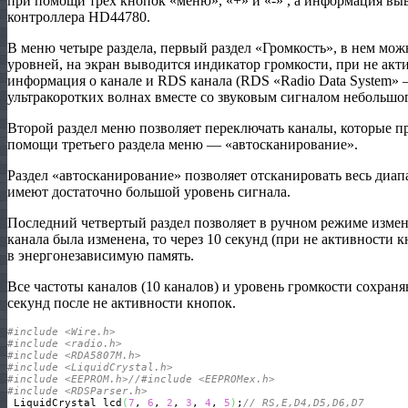
при помощи трех кнопок «меню», «+» и «-» , а информация вы
контроллера HD44780.
В меню четыре раздела, первый раздел «Громкость», в нем мож
уровней, на экран выводится индикатор громкости, при не акт
информация о канале и RDS канала (RDS «Radio Data System» 
ультракоротких волнах вместе со звуковым сигналом небольшо
Второй раздел меню позволяет переключать каналы, которые п
помощи третьего раздела меню — «автосканирование».
Раздел «автосканирование» позволяет отсканировать весь диап
имеют достаточно большой уровень сигнала.
Последний четвертый раздел позволяет в ручном режиме измени
канала была изменена, то через 10 секунд (при не активности 
в энергонезависимую память.
Все частоты каналов (10 каналов) и уровень громкости сохран
секунд после не активности кнопок.
#include <Wire.h>
#include <radio.h>
#include <RDA5807M.h>
#include <LiquidCrystal.h>
#include <EEPROM.h>//#include <EEPROMex.h>
#include <RDSParser.h>
 LiquidCrystal lcd
(
7
, 
6
, 
2
, 
3
, 
4
, 
5
)
;
// RS,E,D4,D5,D6,D7