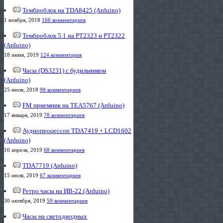
Темброблок на TDA8425 (Arduino)
1 ноября, 2018
166 комментариев
Темброблок 5.1 на PT2323 и PT2322
(Arduino)
18 июня, 2019
124 комментария
Часы (DS3231) с будильником
(Arduino)
25 июля, 2018
98 комментариев
FM приемник на TEA5767 (Arduino)
17 января, 2019
78 комментариев
Аудиопроцессор TDA7419 + LCD1602
(Arduino)
10 апреля, 2019
68 комментариев
TDA7719 (Arduino)
15 июля, 2019
67 комментариев
Ретро часы на ИВ-22 (Arduino)
30 октября, 2019
59 комментариев
Часы на светодиодных