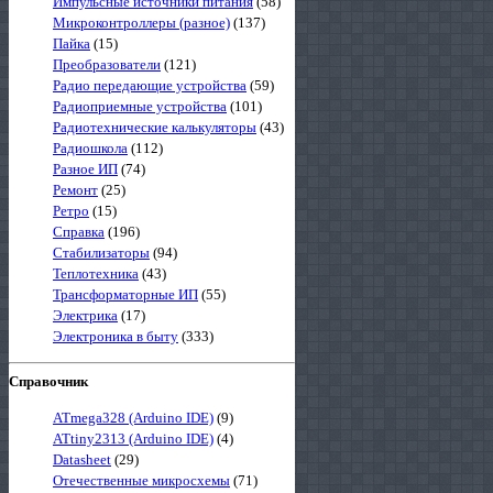
Импульсные источники питания
(58)
Микроконтроллеры (разное)
(137)
Пайка
(15)
Преобразователи
(121)
Радио передающие устройства
(59)
Радиоприемные устройства
(101)
Радиотехнические калькуляторы
(43)
Радиошкола
(112)
Разное ИП
(74)
Ремонт
(25)
Ретро
(15)
Справка
(196)
Стабилизаторы
(94)
Теплотехника
(43)
Трансформаторные ИП
(55)
Электрика
(17)
Электроника в быту
(333)
Справочник
ATmega328 (Arduino IDE)
(9)
ATtiny2313 (Arduino IDE)
(4)
Datasheet
(29)
Отечественные микросхемы
(71)