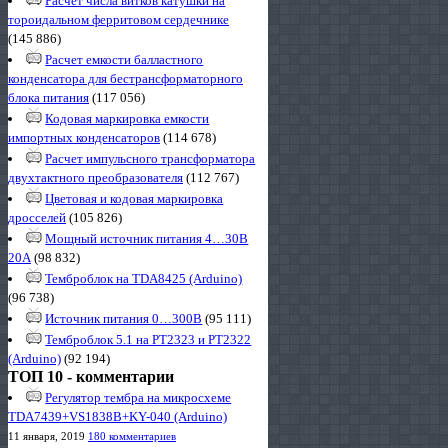
Расчет числа витков катушки на
тороидальном ферритовом сердечнике
(145 886)
Расчет емкости балластного
конденсатора для бестрансформаторного
блока питания
(117 056)
Кодовая маркировка емкости
импортных конденсаторов
(114 678)
Расчет импульсного трансформатора
двухтактного преобразователя
(112 767)
Цветовая и кодовая маркировка
дросселей
(105 826)
Мощный источник питания 4…30В
20А
(98 832)
Темброблок на TDA8425 (Arduino)
(96 738)
Источник питания 0…300В
(95 111)
Темброблок 5.1 на PT2323 и PT2322
(Arduino)
(92 194)
ТОП 10 - комментарии
Регулятор тембра на микросхеме
TDA7439+VS1838B+KY-040 (Arduino)
11 января, 2019
180 комментариев