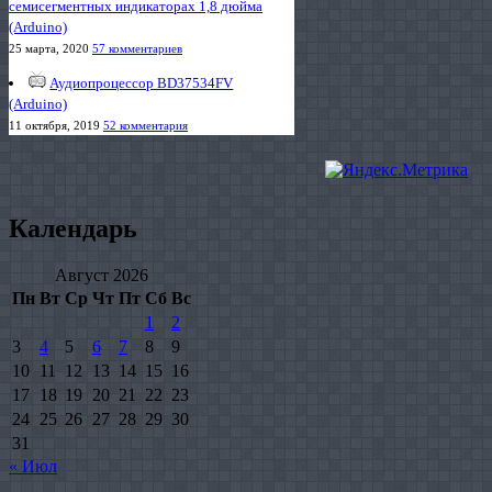
семисегментных индикаторах 1,8 дюйма
(Arduino)
25 марта, 2020
57 комментариев
Аудиопроцессор BD37534FV
(Arduino)
11 октября, 2019
52 комментария
Календарь
Август 2026
Пн
Вт
Ср
Чт
Пт
Сб
Вс
1
2
3
4
5
6
7
8
9
10
11
12
13
14
15
16
17
18
19
20
21
22
23
24
25
26
27
28
29
30
31
« Июл