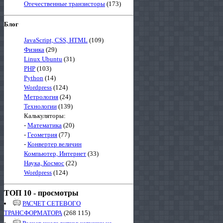
Отечественные транзисторы
(173)
Блог
JavaScript, CSS, HTML
(109)
Физика
(29)
Linux Ubuntu
(31)
PHP
(103)
Python
(14)
Wordpress
(124)
Метрология
(24)
Технологии
(139)
Калькуляторы:
-
Математика
(20)
-
Геометрия
(77)
-
Конвертер величин
Компьютер, Интернет
(33)
Наука, Космос
(22)
Wordpress
(124)
ТОП 10 - просмотры
РАСЧЕТ СЕТЕВОГО
ТРАНСФОРМАТОРА
(268 115)