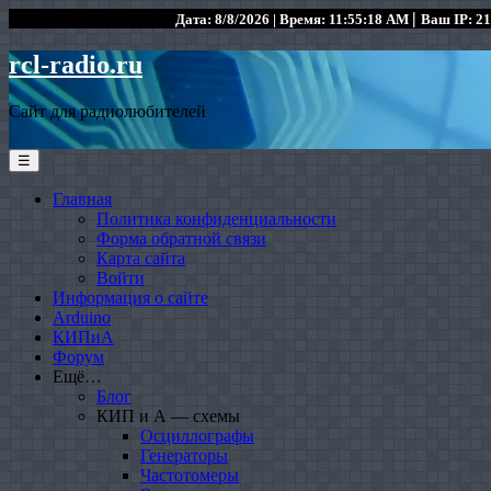
|
Дата: 8/8/2026 | Время: 11:55:18 AM
Ваш IP: 21
rcl-radio.ru
Сайт для радиолюбителей
☰
Главная
Политика конфиденциальности
Форма обратной связи
Карта сайта
Войти
Информация о сайте
Arduino
КИПиА
Форум
Ещё…
Блог
КИП и А — схемы
Осциллографы
Генераторы
Частотомеры