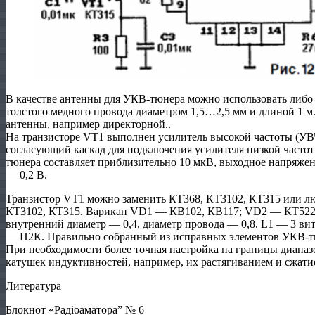
В качестве антенны для УКВ-тюнера можно использовать либо 
толстого медного провода диаметром 1,5…2,5 мм и длиной 1 
антенны, например директорной..
На транзисторе VТ1 выполнен усилитель высокой частоты (УВ
согласующий каскад для подключения усилителя низкой часто
тюнера составляет приблизительно 10 мкВ, выходное напряжени
— 0,2 В.
Транзистор VТ1 можно заменить КТ368, КТ3102, КТ315 или л
КТ3102, КТ315. Варикап VD1 — КВ102, КВ117; VD2 — КТ522.
внутренний диаметр — 0,4, диаметр провода — 0,8. L1 — 3 вит
— П2К. Правильно собранный из исправных элементов УКВ-тю
При необходимости более точная настройка на границы диапаз
катушек индуктивностей, например, их растягиванием и сжати
Литература
Блокнот «Радіоаматора” № 6