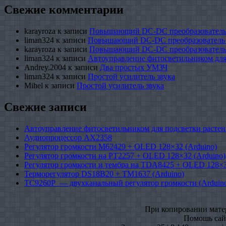
Свежие комментарии
karayroza
к записи
Повышающий DC-DC преобразователь
liman324
к записи
Повышающий DC-DC преобразователь
karayroza
к записи
Повышающий DC-DC преобразователь
liman324
к записи
Автоуправление фитосветильником для
Andrey.2004
к записи
Два простых УМЗЧ
liman324
к записи
Простой усилитель звука
Mihel
к записи
Простой усилитель звука
Свежие записи
Автоуправление фитосветильником для подсветки растен
Аудиопроцессор AX2358
Регулятор громкости M62429 + OLED 128×32 (Arduino)
Регулятор громкости на PT2257 + OLED 128×32 (Arduino)
Регулятор громкости и тембра на TDA8425 + OLED 128×3
Терморегулятор DS18B20 + TM1637 (Arduino)
TC9260P — двухканальный регулятор громкости (Arduin
При копировании матери
Помошь сайт