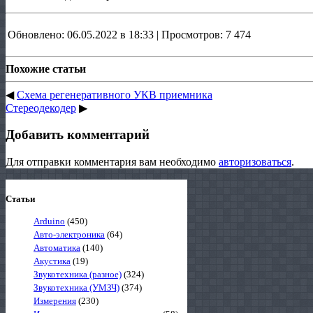
Обновлено: 06.05.2022 в 18:33 | Просмотров: 7 474
Похожие статьи
◀
Схема регенеративного УКВ приемника
Стереодекодер
▶
Добавить комментарий
Для отправки комментария вам необходимо
авторизоваться
.
Статьи
Arduino
(450)
Авто-электроника
(64)
Автоматика
(140)
Акустика
(19)
Звукотехника (разное)
(324)
Звукотехника (УМЗЧ)
(374)
Измерения
(230)