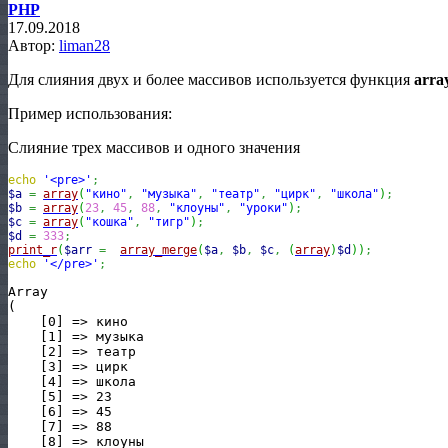
PHP
17.09.2018
Автор:
liman28
Для слияния двух и более массивов используется функция
arra
Пример использования:
Слияние трех массивов и одного значения
echo
'<pre>'
;
$a
=
array
(
"кино"
,
"музыка"
,
"театр"
,
"цирк"
,
"школа"
)
;
$b
=
array
(
23
,
45
,
88
,
"клоуны"
,
"уроки"
)
;
$c
=
array
(
"кошка"
,
"тигр"
)
;
$d
=
333
;
print_r
(
$arr
=
array_merge
(
$a
,
$b
,
$c
,
(
array
)
$d
)
)
;
echo
'</pre>'
;
Array

(

    [0] => кино

    [1] => музыка

    [2] => театр

    [3] => цирк

    [4] => школа

    [5] => 23

    [6] => 45

    [7] => 88

    [8] => клоуны
