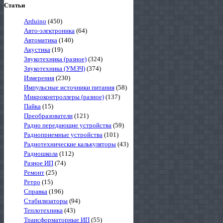
Статьи
Arduino
(450)
Авто-электроника
(64)
Автоматика
(140)
Акустика
(19)
Звукотехника (разное)
(324)
Звукотехника (УМЗЧ)
(374)
Измерения
(230)
Импульсные источники питания
(58)
Микроконтроллеры (разное)
(137)
Пайка
(15)
Преобразователи
(121)
Радио передающие устройства
(59)
Радиоприемные устройства
(101)
Радиотехнические калькуляторы
(43)
Радиошкола
(112)
Разное ИП
(74)
Ремонт
(25)
Ретро
(15)
Справка
(196)
Стабилизаторы
(94)
Теплотехника
(43)
Трансформаторные ИП
(55)