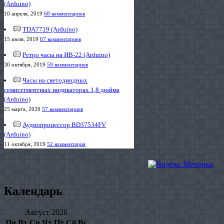
(Arduino)
10 апреля, 2019
68 комментариев
TDA7719 (Arduino)
15 июля, 2019
67 комментариев
Ретро часы на ИВ-22 (Arduino)
30 октября, 2019
59 комментариев
Часы на светодиодных
семисегментных индикаторах 1,8 дюйма
(Arduino)
25 марта, 2020
57 комментариев
Аудиопроцессор BD37534FV
(Arduino)
11 октября, 2019
52 комментария
Календарь
Август 2026
Пн
Вт
Ср
Чт
Пт
Сб
Вс