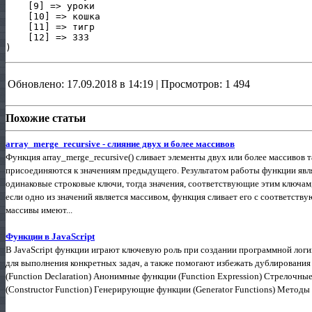
    [9] => уроки

    [10] => кошка

    [11] => тигр

    [12] => 333

)
Обновлено: 17.09.2018 в 14:19 | Просмотров: 1 494
Похожие статьи
array_merge_recursive - слияние двух и более массивов
Функция array_merge_recursive() сливает элементы двух или более массивов 
присоединяются к значениям предыдущего. Результатом работы функции явл
одинаковые строковые ключи, тогда значения, соответствующие этим ключам,
если одно из значений является массивом, функция сливает его с соответств
массивы имеют...
Функции в JavaScript
В JavaScript функции играют ключевую роль при создании программной логи
для выполнения конкретных задач, а также помогают избежать дублировани
(Function Declaration) Анонимные функции (Function Expression) Стрелочны
(Constructor Function) Генерирующие функции (Generator Functions) Методы 