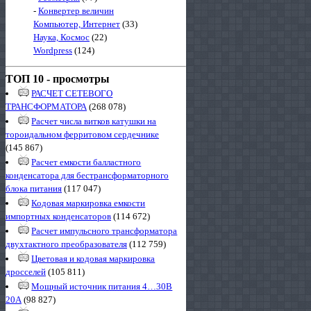
-
Конвертер величин
Компьютер, Интернет
(33)
Наука, Космос
(22)
Wordpress
(124)
ТОП 10 - просмотры
РАСЧЕТ СЕТЕВОГО
ТРАНСФОРМАТОРА
(268 078)
Расчет числа витков катушки на
тороидальном ферритовом сердечнике
(145 867)
Расчет емкости балластного
конденсатора для бестрансформаторного
блока питания
(117 047)
Кодовая маркировка емкости
импортных конденсаторов
(114 672)
Расчет импульсного трансформатора
двухтактного преобразователя
(112 759)
Цветовая и кодовая маркировка
дросселей
(105 811)
Мощный источник питания 4…30В
20А
(98 827)