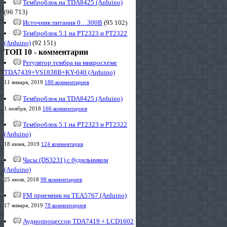
Темброблок на TDA8425 (Arduino)
(96 713)
Источник питания 0…300В
(95 102)
Темброблок 5.1 на PT2323 и PT2322
(Arduino)
(92 151)
ТОП 10 - комментарии
Регулятор тембра на микросхеме
TDA7439+VS1838B+KY-040 (Arduino)
11 января, 2019
180 комментариев
Темброблок на TDA8425 (Arduino)
1 ноября, 2018
166 комментариев
Темброблок 5.1 на PT2323 и PT2322
(Arduino)
18 июня, 2019
124 комментария
Часы (DS3231) с будильником
(Arduino)
25 июля, 2018
98 комментариев
FM приемник на TEA5767 (Arduino)
17 января, 2019
78 комментариев
Аудиопроцессор TDA7419 + LCD1602