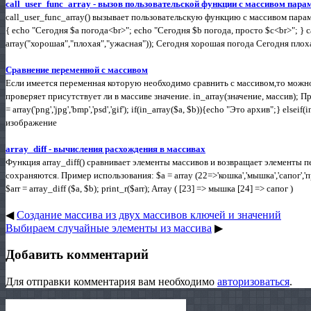
call_user_func_array - вызов пользовательской функции с массивом пара
call_user_func_array() вызывает пользовательскую функцию с массивом парам
{ echo "Сегодня $a погода<br>"; echo "Сегодня $b погода, просто $c<br>"; } ca
array("хорошая","плохая","ужасная")); Сегодня хорошая погода Сегодня плох
Сравнение переменной с массивом
Если имеется переменная которую необходимо сравнить с массивом,то можно 
проверяет присутствует ли в массиве значение. in_array(значение, массив); Пример к
= array('png','jpg','bmp','psd','gif'); if(in_array($a, $b)){echo "Это архив";} els
изображение
array_diff - вычисления расхождения в массивах
Функция array_diff() сравнивает элементы массивов и возвращает элементы п
сохраняются. Пример использования: $a = array (22=>'кошка','мышка','сапог','прян
$arr = array_diff ($a, $b); print_r($arr); Array ( [23] => мышка [24] => сапог )
◀
Создание массива из двух массивов ключей и значений
Выбираем случайные элементы из массива
▶
Добавить комментарий
Для отправки комментария вам необходимо
авторизоваться
.