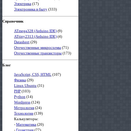
Электрика
(17)
Электроника в быту
(333)
Справочник
ATmega328 (Arduino IDE)
(9)
ATtiny2313 (Arduino IDE)
(4)
Datasheet
(29)
Отечественные микросхемы
(71)
Отечественные транзисторы
(173)
Блог
JavaScript, CSS, HTML
(107)
Физика
(29)
Linux Ubuntu
(31)
PHP
(103)
Python
(14)
Wordpress
(124)
Метрология
(24)
Технологии
(139)
Калькуляторы:
-
Математика
(20)
-
Геометрия
(77)