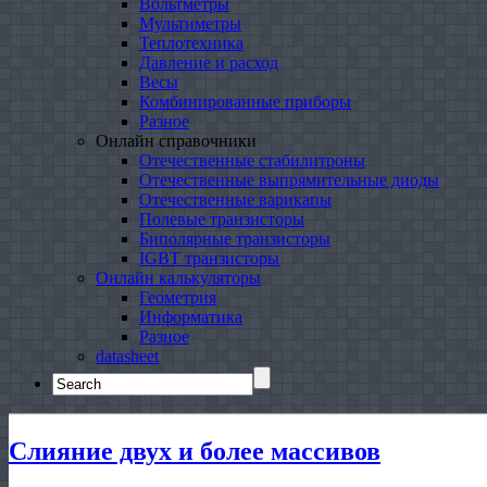
Вольтметры
Мультиметры
Теплотехника
Давление и расход
Весы
Комбинированные приборы
Разное
Онлайн справочники
Отечественные стабилитроны
Отечественные выпрямительные диоды
Отечественные варикапы
Полевые транзисторы
Биполярные транзисторы
IGBT транзисторы
Онлайн калькуляторы
Геометрия
Информатика
Разное
datasheet
Search
for:
Слияние двух и более массивов