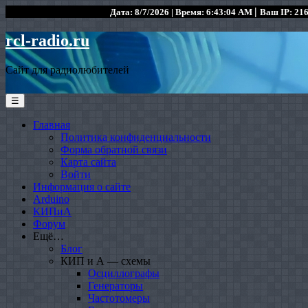
|
Дата: 8/7/2026 | Время: 6:43:04 AM
Ваш IP: 216
rcl-radio.ru
Сайт для радиолюбителей
☰
Главная
Политика конфиденциальности
Форма обратной связи
Карта сайта
Войти
Информация о сайте
Arduino
КИПиА
Форум
Ещё…
Блог
КИП и А — схемы
Осциллографы
Генераторы
Частотомеры