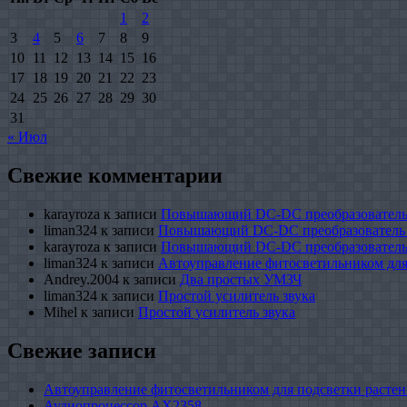
1
2
3
4
5
6
7
8
9
10
11
12
13
14
15
16
17
18
19
20
21
22
23
24
25
26
27
28
29
30
31
« Июл
Свежие комментарии
karayroza
к записи
Повышающий DC-DC преобразователь
liman324
к записи
Повышающий DC-DC преобразователь
karayroza
к записи
Повышающий DC-DC преобразователь
liman324
к записи
Автоуправление фитосветильником для
Andrey.2004
к записи
Два простых УМЗЧ
liman324
к записи
Простой усилитель звука
Mihel
к записи
Простой усилитель звука
Свежие записи
Автоуправление фитосветильником для подсветки растен
Аудиопроцессор AX2358