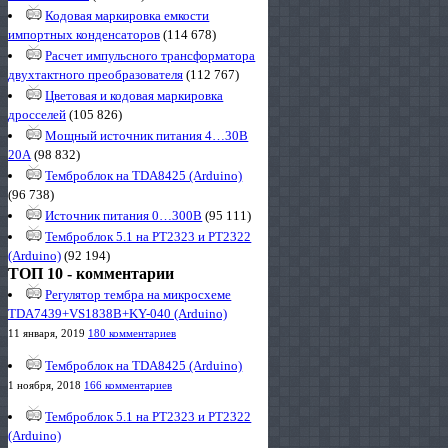
Кодовая маркировка емкости
импортных конденсаторов
(114 678)
Расчет импульсного трансформатора
двухтактного преобразователя
(112 767)
Цветовая и кодовая маркировка
дросселей
(105 826)
Мощный источник питания 4…30В
20А
(98 832)
Темброблок на TDA8425 (Arduino)
(96 738)
Источник питания 0…300В
(95 111)
Темброблок 5.1 на PT2323 и PT2322
(Arduino)
(92 194)
ТОП 10 - комментарии
Регулятор тембра на микросхеме
TDA7439+VS1838B+KY-040 (Arduino)
11 января, 2019
180 комментариев
Темброблок на TDA8425 (Arduino)
1 ноября, 2018
166 комментариев
Темброблок 5.1 на PT2323 и PT2322
(Arduino)