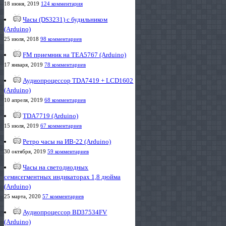
18 июня, 2019
124 комментария
Часы (DS3231) с будильником
(Arduino)
25 июля, 2018
98 комментариев
FM приемник на TEA5767 (Arduino)
17 января, 2019
78 комментариев
Аудиопроцессор TDA7419 + LCD1602
(Arduino)
10 апреля, 2019
68 комментариев
TDA7719 (Arduino)
15 июля, 2019
67 комментариев
Ретро часы на ИВ-22 (Arduino)
30 октября, 2019
59 комментариев
Часы на светодиодных
семисегментных индикаторах 1,8 дюйма
(Arduino)
25 марта, 2020
57 комментариев
Аудиопроцессор BD37534FV
(Arduino)