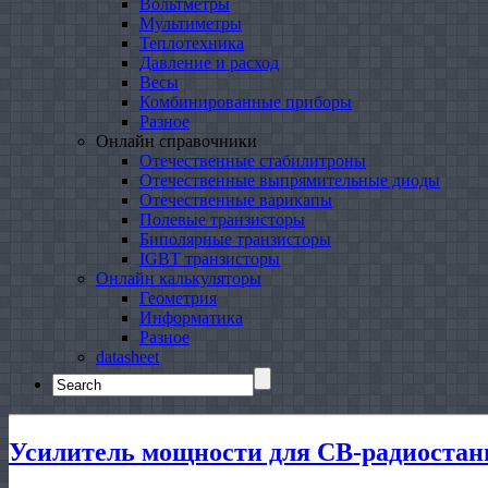
Вольтметры
Мультиметры
Теплотехника
Давление и расход
Весы
Комбинированные приборы
Разное
Онлайн справочники
Отечественные стабилитроны
Отечественные выпрямительные диоды
Отечественные варикапы
Полевые транзисторы
Биполярные транзисторы
IGBT транзисторы
Онлайн калькуляторы
Геометрия
Информатика
Разное
datasheet
Search
for:
Усилитель мощности для СВ-радиостан