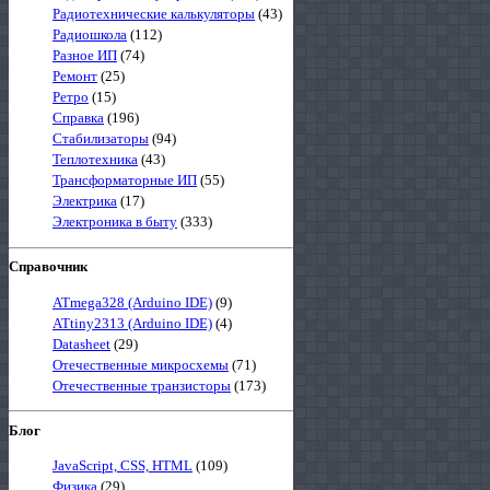
Радиотехнические калькуляторы
(43)
Радиошкола
(112)
Разное ИП
(74)
Ремонт
(25)
Ретро
(15)
Справка
(196)
Стабилизаторы
(94)
Теплотехника
(43)
Трансформаторные ИП
(55)
Электрика
(17)
Электроника в быту
(333)
Справочник
ATmega328 (Arduino IDE)
(9)
ATtiny2313 (Arduino IDE)
(4)
Datasheet
(29)
Отечественные микросхемы
(71)
Отечественные транзисторы
(173)
Блог
JavaScript, CSS, HTML
(109)
Физика
(29)