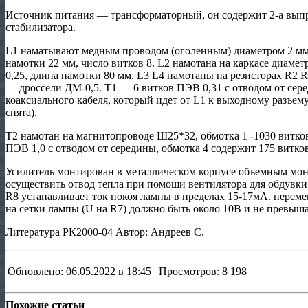
Источник питания — трансформаторный, он содержит 2-а выпр
стабилизатора.
L1 наматывают медным проводом (оголенным) диаметром 2 мм, 
намотки 22 мм, число витков 8. L2 намотана на каркасе диам
0,25, длина намотки 80 мм. L3 L4 намотаны на резисторах R2 R
— дроссели ДМ-0,5. Т1 — 6 витков ПЭВ 0,31 с отводом от се
коаксиального кабеля, который идет от L1 к выходному разъем
снята).
Т2 намотан на магнитопроводе Ш25*32, обмотка 1 -1030 витков
ПЭВ 1,0 с отводом от середины, обмотка 4 содержит 175 витко
Усилитель монтирован в металлическом корпусе объемным мо
осуществить отвод тепла при помощи вентилятора для обдувки
R8 устанавливает ток покоя лампы в пределах 15-17мА. пере
на сетки лампы (U на R7) должно быть около 10В и не превыша
Литература РК2000-04 Автор: Андреев С.
Обновлено: 06.05.2022 в 18:45 | Просмотров: 8 198
Похожие статьи