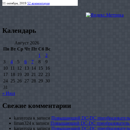
11 октября, 2019
52 комментария
Календарь
Август 2026
Пн
Вт
Ср
Чт
Пт
Сб
Вс
1
2
3
4
5
6
7
8
9
10
11
12
13
14
15
16
17
18
19
20
21
22
23
24
25
26
27
28
29
30
31
« Июл
Свежие комментарии
karayroza
к записи
Повышающий DC-DC преобразователь
liman324
к записи
Повышающий DC-DC преобразователь
karayroza
к записи
Повышающий DC-DC преобразователь