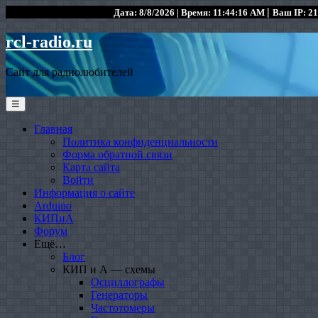
|
Дата: 8/8/2026 | Время: 11:44:16 AM
Ваш IP: 21
rcl-radio.ru
Сайт для радиолюбителей
☰
Главная
Политика конфиденциальности
Форма обратной связи
Карта сайта
Войти
Информация о сайте
Arduino
КИПиА
Форум
Ещё…
Блог
КИП и А — схемы
Осциллографы
Генераторы
Частотомеры