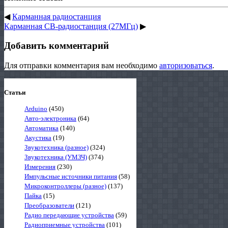
◀
Карманная радиостанция
Карманная СВ-радиостанция (27МГц)
▶
Добавить комментарий
Для отправки комментария вам необходимо
авторизоваться
.
Статьи
Arduino
(450)
Авто-электроника
(64)
Автоматика
(140)
Акустика
(19)
Звукотехника (разное)
(324)
Звукотехника (УМЗЧ)
(374)
Измерения
(230)
Импульсные источники питания
(58)
Микроконтроллеры (разное)
(137)
Пайка
(15)
Преобразователи
(121)
Радио передающие устройства
(59)
Радиоприемные устройства
(101)