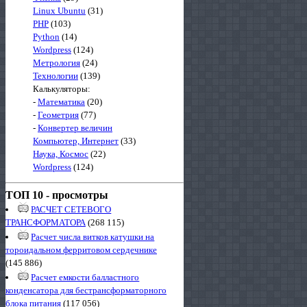
Linux Ubuntu
(31)
PHP
(103)
Python
(14)
Wordpress
(124)
Метрология
(24)
Технологии
(139)
Калькуляторы:
-
Математика
(20)
-
Геометрия
(77)
-
Конвертер величин
Компьютер, Интернет
(33)
Наука, Космос
(22)
Wordpress
(124)
ТОП 10 - просмотры
РАСЧЕТ СЕТЕВОГО
ТРАНСФОРМАТОРА
(268 115)
Расчет числа витков катушки на
тороидальном ферритовом сердечнике
(145 886)
Расчет емкости балластного
конденсатора для бестрансформаторного
блока питания
(117 056)