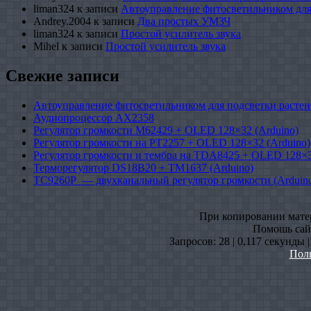
liman324
к записи
Автоуправление фитосветильником для
Andrey.2004
к записи
Два простых УМЗЧ
liman324
к записи
Простой усилитель звука
Mihel
к записи
Простой усилитель звука
Свежие записи
Автоуправление фитосветильником для подсветки растен
Аудиопроцессор AX2358
Регулятор громкости M62429 + OLED 128×32 (Arduino)
Регулятор громкости на PT2257 + OLED 128×32 (Arduino)
Регулятор громкости и тембра на TDA8425 + OLED 128×3
Терморегулятор DS18B20 + TM1637 (Arduino)
TC9260P — двухканальный регулятор громкости (Arduin
При копировании матери
Помошь сайт
Запросов: 28 | 0,117 секунды 
Пол