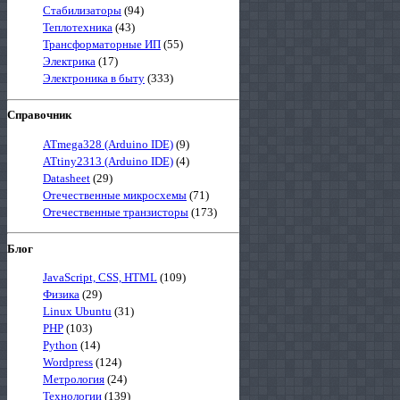
Стабилизаторы
(94)
Теплотехника
(43)
Трансформаторные ИП
(55)
Электрика
(17)
Электроника в быту
(333)
Справочник
ATmega328 (Arduino IDE)
(9)
ATtiny2313 (Arduino IDE)
(4)
Datasheet
(29)
Отечественные микросхемы
(71)
Отечественные транзисторы
(173)
Блог
JavaScript, CSS, HTML
(109)
Физика
(29)
Linux Ubuntu
(31)
PHP
(103)
Python
(14)
Wordpress
(124)
Метрология
(24)
Технологии
(139)