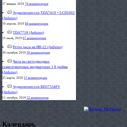
17 января, 2019
78 комментариев
Аудиопроцессор TDA7419 + LCD1602
(Arduino)
10 апреля, 2019
68 комментариев
TDA7719 (Arduino)
15 июля, 2019
67 комментариев
Ретро часы на ИВ-22 (Arduino)
30 октября, 2019
59 комментариев
Часы на светодиодных
семисегментных индикаторах 1,8 дюйма
(Arduino)
25 марта, 2020
57 комментариев
Аудиопроцессор BD37534FV
(Arduino)
11 октября, 2019
52 комментария
Календарь