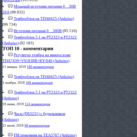
Мощный источник питания 4…30В
20А
(98 832)
Темброблок на TDA8425 (Arduino)
(96 734)
Источник питания 0…300В
(95 110)
Темброблок 5.1 на PT2323 и PT2322
(Arduino)
(92 183)
ТОП 10 - комментарии
Регулятор тембра на микросхеме
TDA7439+VS1838B+KY-040 (Arduino)
11 января, 2019
180 комментариев
Темброблок на TDA8425 (Arduino)
1 ноября, 2018
166 комментариев
Темброблок 5.1 на PT2323 и PT2322
(Arduino)
18 июня, 2019
124 комментария
Часы (DS3231) с будильником
(Arduino)
25 июля, 2018
98 комментариев
FM приемник на TEA5767 (Arduino)