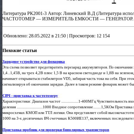
Литература РК2001-3 Автор: Линевский В.Д (Литература испол
ЧАСТОТОМЕР — ИЗМЕРИТЕЛЬ ЕМКОСТИ — ГЕНЕРАТОР. ж.Рад
Обновлено: 28.05.2022 в 21:50 | Просмотров: 12 154
Похожие статьи
Зарядное устройство для фонарика
Эта схема позволяет предотвратить перезаряд аккумуляторов. По окончании 
1,4...1,45В, на трех 4,2В плюс 1,5 В на красном светодиоде и 1,8В на зелено
начинает открываться стабилитрон VD5, забирая часть тока на себя. При это
сигнализируя об окончании зарядки. Далее в таком режиме фонарик может быт
СВЧ - приставка к частотомеру
Характеристики: Диапазон частот ...................1-400МГц Чувствительность вхо
деления .............................1000 Входное сопротивление.........1,5КОм П
микросхемах КМОП или ТТЛ логики. Она представляет собой высокочастотны
1000 на 3-х десятичных ВЧ счетчиках К500ИЕ137, включенных последователь
Приставка-пробник для проверки биполярных транзисторов