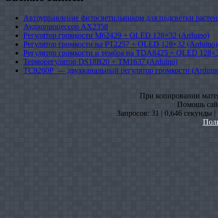
Автоуправление фитосветильником для подсветки растен
Аудиопроцессор AX2358
Регулятор громкости M62429 + OLED 128×32 (Arduino)
Регулятор громкости на PT2257 + OLED 128×32 (Arduino)
Регулятор громкости и тембра на TDA8425 + OLED 128×3
Терморегулятор DS18B20 + TM1637 (Arduino)
TC9260P — двухканальный регулятор громкости (Arduin
При копировании матери
Помошь сайт
Запросов: 31 | 0,646 секунды 
Пол