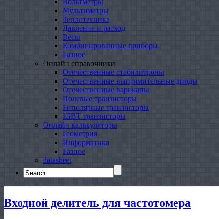
Вольтметры
Мультиметры
Теплотехника
Давление и расход
Весы
Комбинированные приборы
Разное
Онлайн справочники
Отечественные стабилитроны
Отечественные выпрямительные диоды
Отечественные варикапы
Полевые транзисторы
Биполярные транзисторы
IGBT транзисторы
Онлайн калькуляторы
Геометрия
Информатика
Разное
datasheet
Search
for:
Входной делитель для частотомера