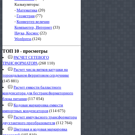
Калькуляторы:
-
Математика
(20)
-
Геометрия
(77)
-
Конвертер величин
Компьютер, Интернет
(33)
Наука, Космос
(22)
Wordpress
(124)
ТОП 10 - просмотры
РАСЧЕТ СЕТЕВОГО
ТРАНСФОРМАТОРА
(268 110)
Расчет числа витков катушки на
тороидальном ферритовом сердечнике
(145 881)
Расчет емкости балластного
конденсатора для бестрансформаторного
блока питания
(117 054)
Кодовая маркировка емкости
импортных конденсаторов
(114 675)
Расчет импульсного трансформатора
двухтактного преобразователя
(112 764)
Цветовая и кодовая маркировка
дросселей
(105 819)