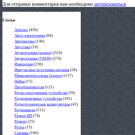
Для отправки комментария вам необходимо
авторизоваться
.
Статьи
Arduino
(450)
Авто-электроника
(64)
Автоматика
(140)
Акустика
(19)
Звукотехника (разное)
(324)
Звукотехника (УМЗЧ)
(374)
Измерения
(230)
Импульсные источники питания
(58)
Микроконтроллеры (разное)
(137)
Пайка
(15)
Преобразователи
(121)
Радио передающие устройства
(59)
Радиоприемные устройства
(101)
Радиотехнические калькуляторы
(43)
Радиошкола
(112)
Разное ИП
(74)
Ремонт
(25)
Ретро
(15)
Справка
(196)