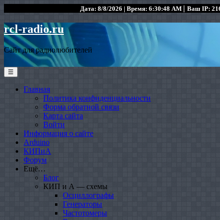
|
Дата: 8/8/2026 | Время: 6:30:48 AM
Ваш IP: 216
rcl-radio.ru
Сайт для радиолюбителей
☰
Главная
Политика конфиденциальности
Форма обратной связи
Карта сайта
Войти
Информация о сайте
Arduino
КИПиА
Форум
Ещё…
Блог
КИП и А — схемы
Осциллографы
Генераторы
Частотомеры