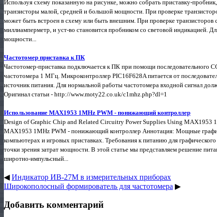
Используя схему показанную на рисунке, можно собрать приставку-пробни
транзисторы малой, средней и большой мощности. При проверке транзистор
может быть встроен в схему или быть внешним. При проверке транзисторов
миллиамперметр, и уст-во становится пробником со световой индикацией. Д
мощности...
Частотомер приставка к ПК
Частотомер-приставка подключается к ПК при помощи последовательного С
частотомера 1 МГц. Микроконтроллер PIC16F628A питается от последователь
источник питания. Для нормальной работы частотомера входной сигнал долж
Оригинал статьи - http://www.moty22.co.uk/c1mhz.php?dl=1
Использование MAX1953 1MHz PWM - понижающий контроллер
Design of Graphic Chip and Related Circuitry Power Supplies Using MAX195
MAX1953 1MHz PWM - понижающий контроллер Аннотация: Мощные графич
компьютерах и игровых приставках. Требования к питанию для графическог
точки зрения затрат мощности. В этой статье мы представляем решение пи
широтно-импульсный...
◀
Индикатор ИВ-27М в измерительных приборах
Широкополосный формирователь для частотомера
▶
Добавить комментарий