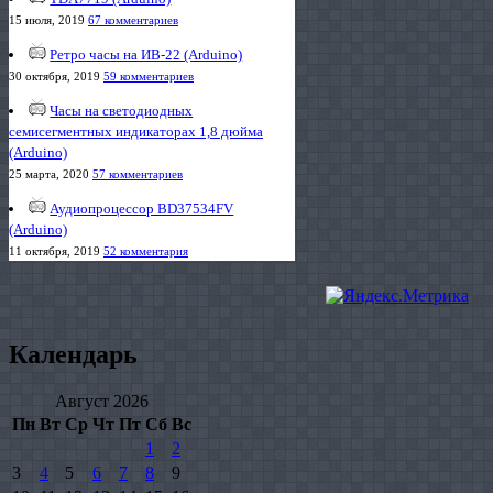
15 июля, 2019
67 комментариев
Ретро часы на ИВ-22 (Arduino)
30 октября, 2019
59 комментариев
Часы на светодиодных
семисегментных индикаторах 1,8 дюйма
(Arduino)
25 марта, 2020
57 комментариев
Аудиопроцессор BD37534FV
(Arduino)
11 октября, 2019
52 комментария
Календарь
Август 2026
Пн
Вт
Ср
Чт
Пт
Сб
Вс
1
2
3
4
5
6
7
8
9