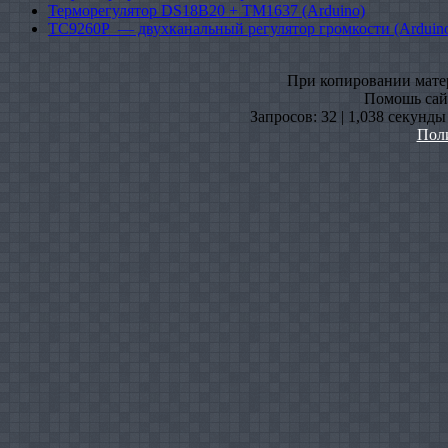
Терморегулятор DS18B20 + TM1637 (Arduino)
TC9260P — двухканальный регулятор громкости (Arduin
При копировании матери
Помошь сайт
Запросов: 32 | 1,038 секунды
Пол