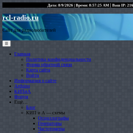
|
Дата: 8/9/2026 | Время: 8:57:25 AM
Ваш IP: 216
rcl-radio.ru
Сайт для радиолюбителей
☰
Главная
Политика конфиденциальности
Форма обратной связи
Карта сайта
Войти
Информация о сайте
Arduino
КИПиА
Форум
Ещё…
Блог
КИП и А — схемы
Осциллографы
Генераторы
Частотомеры