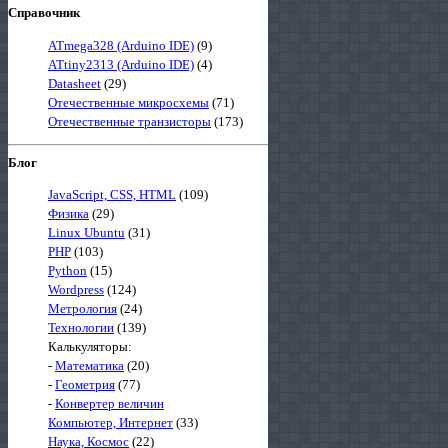
Справочник
ATmega328 (Arduino IDE)
(9)
ATtiny2313 (Arduino IDE)
(4)
Datasheet
(29)
Отечественные микросхемы
(71)
Отечественные транзисторы
(173)
Блог
JavaScript, CSS, HTML
(109)
Физика
(29)
Linux Ubuntu
(31)
PHP
(103)
Python
(15)
Wordpress
(124)
Метрология
(24)
Технологии
(139)
Калькуляторы:
-
Математика
(20)
-
Геометрия
(77)
-
Конвертер величин
Компьютер, Интернет
(33)
Наука, Космос
(22)