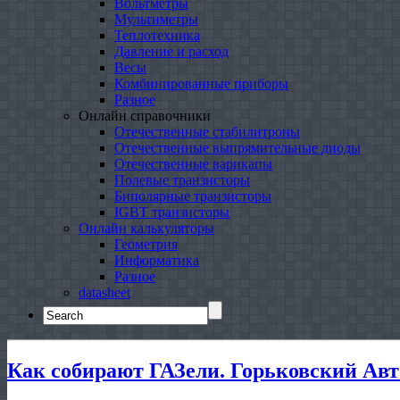
Вольтметры
Мультиметры
Теплотехника
Давление и расход
Весы
Комбинированные приборы
Разное
Онлайн справочники
Отечественные стабилитроны
Отечественные выпрямительные диоды
Отечественные варикапы
Полевые транзисторы
Биполярные транзисторы
IGBT транзисторы
Онлайн калькуляторы
Геометрия
Информатика
Разное
datasheet
Search
for:
Как собирают ГАЗели. Горьковский Ав