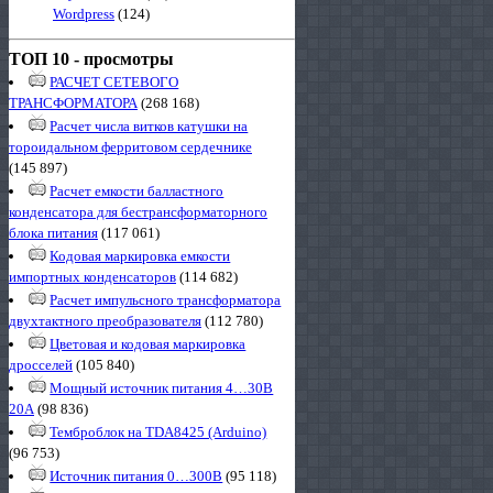
Wordpress
(124)
ТОП 10 - просмотры
РАСЧЕТ СЕТЕВОГО
ТРАНСФОРМАТОРА
(268 168)
Расчет числа витков катушки на
тороидальном ферритовом сердечнике
(145 897)
Расчет емкости балластного
конденсатора для бестрансформаторного
блока питания
(117 061)
Кодовая маркировка емкости
импортных конденсаторов
(114 682)
Расчет импульсного трансформатора
двухтактного преобразователя
(112 780)
Цветовая и кодовая маркировка
дросселей
(105 840)
Мощный источник питания 4…30В
20А
(98 836)
Темброблок на TDA8425 (Arduino)
(96 753)
Источник питания 0…300В
(95 118)