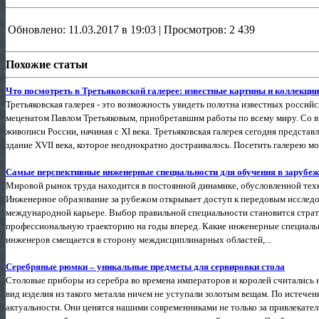
Обновлено: 11.03.2017 в 19:03 | Просмотров: 2 439
Похожие статьи
Что посмотреть в Третьяковской галерее: известные картины и коллекции
Третьяковская галерея - это возможность увидеть полотна известных россий
меценатом Павлом Третьяковым, приобретавшим работы по всему миру. Со 
живописи России, начиная с XI века. Третьяковская галерея сегодня представ
здание XVII века, которое неоднократно достраивалось. Посетить галерею мо
Самые перспективные инженерные специальности для обучения в зарубе
Мировой рынок труда находится в постоянной динамике, обусловленной те
Инженерное образование за рубежом открывает доступ к передовым исслед
международной карьере. Выбор правильной специальности становится стр
профессиональную траекторию на годы вперед. Какие инженерные специаль
инженеров смещается в сторону междисциплинарных областей,...
Серебряные рюмки – уникальные предметы для сервировки стола
Столовые приборы из серебра во времена императоров и королей считались
вид изделия из такого металла ничем не уступали золотым вещам. По истече
актуальности. Они ценятся нашими современниками не только за привлекател