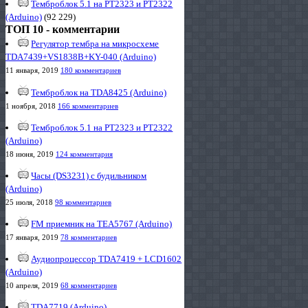
Темброблок 5.1 на PT2323 и PT2322
(Arduino)
(92 229)
ТОП 10 - комментарии
Регулятор тембра на микросхеме
TDA7439+VS1838B+KY-040 (Arduino)
11 января, 2019
180 комментариев
Темброблок на TDA8425 (Arduino)
1 ноября, 2018
166 комментариев
Темброблок 5.1 на PT2323 и PT2322
(Arduino)
18 июня, 2019
124 комментария
Часы (DS3231) с будильником
(Arduino)
25 июля, 2018
98 комментариев
FM приемник на TEA5767 (Arduino)
17 января, 2019
78 комментариев
Аудиопроцессор TDA7419 + LCD1602
(Arduino)
10 апреля, 2019
68 комментариев
TDA7719 (Arduino)