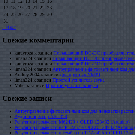
10
11
12
13
14
15
16
17
18
19
20
21
22
23
24
25
26
27
28
29
30
31
« Июл
Свежие комментарии
karayroza
к записи
Повышающий DC-DC преобразователь
liman324
к записи
Повышающий DC-DC преобразователь
karayroza
к записи
Повышающий DC-DC преобразователь
liman324
к записи
Автоуправление фитосветильником для
Andrey.2004
к записи
Два простых УМЗЧ
liman324
к записи
Простой усилитель звука
Mihel
к записи
Простой усилитель звука
Свежие записи
Автоуправление фитосветильником для подсветки растен
Аудиопроцессор AX2358
Регулятор громкости M62429 + OLED 128×32 (Arduino)
Регулятор громкости на PT2257 + OLED 128×32 (Arduino)
Регулятор громкости и тембра на TDA8425 + OLED 128×3