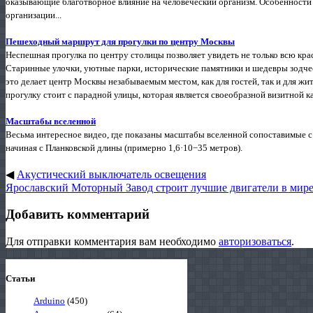
оказывающие благотворное влияние на человеческий организм. Особенности
организации...
Пешеходный маршрут для прогулки по центру Москвы
Неспешная прогулка по центру столицы позволяет увидеть не только всю крас
Старинные улочки, уютные парки, исторические памятники и шедевры зодче
это делает центр Москвы незабываемым местом, как для гостей, так и для ж
прогулку стоит с парадной улицы, которая является своеобразной визитной ка
Масштабы вселенной
Весьма интересное видео, где показаны масштабы вселенной сопоставимые с г
начиная с Планковской длины (примерно 1,6·10−35 метров).
◀
Акустический выключатель освещения
Ярославский Моторный Завод строит лучшие двигатели в мире.
Добавить комментарий
Для отправки комментария вам необходимо
авторизоваться
.
Статьи
Arduino
(450)