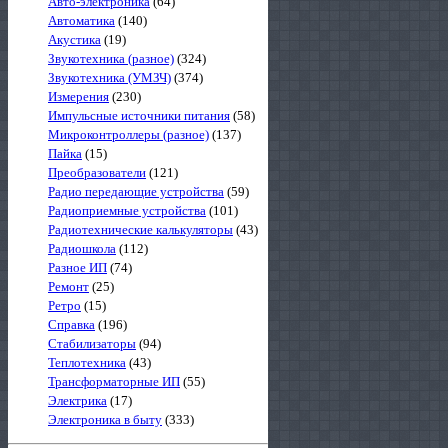
Авто-электроника
(64)
Автоматика
(140)
Акустика
(19)
Звукотехника (разное)
(324)
Звукотехника (УМЗЧ)
(374)
Измерения
(230)
Импульсные источники питания
(58)
Микроконтроллеры (разное)
(137)
Пайка
(15)
Преобразователи
(121)
Радио передающие устройства
(59)
Радиоприемные устройства
(101)
Радиотехнические калькуляторы
(43)
Радиошкола
(112)
Разное ИП
(74)
Ремонт
(25)
Ретро
(15)
Справка
(196)
Стабилизаторы
(94)
Теплотехника
(43)
Трансформаторные ИП
(55)
Электрика
(17)
Электроника в быту
(333)