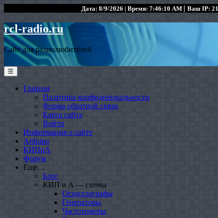
|
Дата: 8/9/2026 | Время: 7:46:10 AM
Ваш IP: 21
rcl-radio.ru
Сайт для радиолюбителей
☰
Главная
Политика конфиденциальности
Форма обратной связи
Карта сайта
Войти
Информация о сайте
Arduino
КИПиА
Форум
Ещё…
Блог
КИП и А — схемы
Осциллографы
Генераторы
Частотомеры