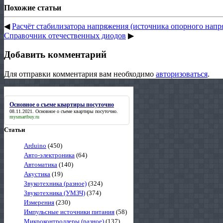
Похожие статьи
◀
Расчёт стабилизатора напряжения (источника опорного напр
Справочник отечественных диодов
▶
Добавить комментарий
Для отправки комментария вам необходимо
авторизоваться
.
Основное о съеме квартиры посуточно
08.11.2021.
Основное о съеме квартиры посуточно
.
mysmartbuy.ru
Статьи
Arduino
(450)
Авто-электроника
(64)
Автоматика
(140)
Акустика
(19)
Звукотехника (разное)
(324)
Звукотехника (УМЗЧ)
(374)
Измерения
(230)
Импульсные источники питания
(58)
Микроконтроллеры (разное)
(137)