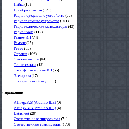
Пайка
(15)
Преобразователи
(121)
Радио передающие устройства
(59)
Радиоприемные устройства
(101)
Радиотехнические калькуляторы
(43)
Радиошкола
(112)
Разное ИП
(74)
Ремонт
(25)
Ретро
(15)
Справка
(196)
Стабилизаторы
(94)
Теплотехника
(43)
Трансформаторные ИП
(55)
Электрика
(17)
Электроника в быту
(333)
Справочник
ATmega328 (Arduino IDE)
(9)
ATtiny2313 (Arduino IDE)
(4)
Datasheet
(29)
Отечественные микросхемы
(71)
Отечественные транзисторы
(173)