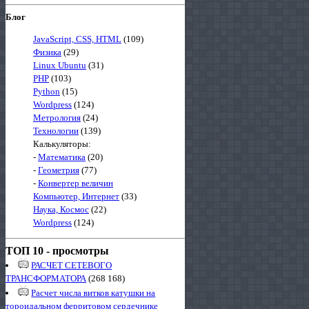
Блог
JavaScript, CSS, HTML
(109)
Физика
(29)
Linux Ubuntu
(31)
PHP
(103)
Python
(15)
Wordpress
(124)
Метрология
(24)
Технологии
(139)
Калькуляторы:
-
Математика
(20)
-
Геометрия
(77)
-
Конвертер величин
Компьютер, Интернет
(33)
Наука, Космос
(22)
Wordpress
(124)
ТОП 10 - просмотры
РАСЧЕТ СЕТЕВОГО
ТРАНСФОРМАТОРА
(268 168)
Расчет числа витков катушки на
тороидальном ферритовом сердечнике