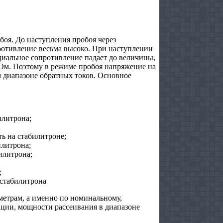
оя. До наступления пробоя через
противление весьма высоко. При наступлении
нциальное сопротивление падает до величины,
 Ом. Поэтому в режиме пробоя напряжение на
 диапазоне обратных токов. Основное
илитрона;
;
ь на стабилитроне;
литрона;
илитрона;
;
 стабилитрона
метрам, а именно по номинальному,
ции, мощности рассеивания в диапазоне