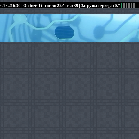
6.73.216.30 |
Online(61) - гости: 22,боты: 39
| Загрузка сервера: 0.7
:
:
:
:
:
:
:
:
:
:
:
: