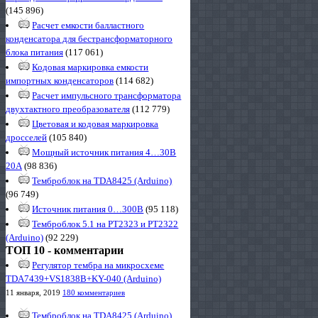
(145 896)
Расчет емкости балластного
конденсатора для бестрансформаторного
блока питания
(117 061)
Кодовая маркировка емкости
импортных конденсаторов
(114 682)
Расчет импульсного трансформатора
двухтактного преобразователя
(112 779)
Цветовая и кодовая маркировка
дросселей
(105 840)
Мощный источник питания 4…30В
20А
(98 836)
Темброблок на TDA8425 (Arduino)
(96 749)
Источник питания 0…300В
(95 118)
Темброблок 5.1 на PT2323 и PT2322
(Arduino)
(92 229)
ТОП 10 - комментарии
Регулятор тембра на микросхеме
TDA7439+VS1838B+KY-040 (Arduino)
11 января, 2019
180 комментариев
Темброблок на TDA8425 (Arduino)