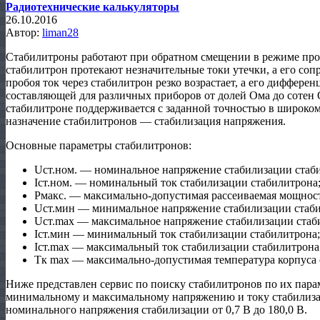
Радиотехнические калькуляторы
26.10.2016
Автор:
liman28
Стабилитроны работают при обратном смещении в режиме проб
стабилитрон протекают незначительные токи утечки, а его со
пробоя ток через стабилитрон резко возрастает, а его диффере
составляющей для различных приборов от долей Ома до сотен
стабилитроне поддерживается с заданной точностью в широком
назначение стабилитронов — стабилизация напряжения.
Основные параметры стабилитронов:
Uст.ном. — номинальное напряжение стабилизации стаб
Iст.ном. — номинальный ток стабилизации стабилитрона
Рмакс. — максимально-допустимая рассеиваемая мощност
Uст.мин — минимальное напряжение стабилизации стаби
Uст.max — максимальное напряжение стабилизации стаб
Iст.мин — минимальный ток стабилизации стабилитрона;
Iст.max — максимальный ток стабилизации стабилитрона
Тк max — максимально-допустимая температура корпуса
Ниже представлен сервис по поиску стабилитронов по их пара
минимальному и максимальному напряжению и току стабилиза
номинального напряжения стабилизации от 0,7 В до 180,0 В.