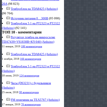
20А
(98 823)
Темброблок на TDA8425 (Arduino)
(96 704)
Источник питания 0…300В
(95 098)
Темброблок 5.1 на PT2323 и PT2322
(Arduino)
(92 141)
ТОП 10 - комментарии
Регулятор тембра на микросхеме
TDA7439+VS1838B+KY-040 (Arduino)
11 января, 2019
180 комментариев
Темброблок на TDA8425 (Arduino)
1 ноября, 2018
166 комментариев
Темброблок 5.1 на PT2323 и PT2322
(Arduino)
18 июня, 2019
124 комментария
Часы (DS3231) с будильником
(Arduino)
25 июля, 2018
98 комментариев
FM приемник на TEA5767 (Arduino)
17 января, 2019
78 комментариев