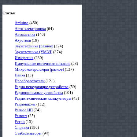
Статьи
Arduino
(450)
Авто-электроника
(64)
Автоматика
(140)
Акустика
(19)
Звукотехника (разное)
(324)
Звукотехника (УМЗЧ)
(374)
Измерения
(230)
Импульсные источники питания
(58)
Микроконтроллеры (разное)
(137)
Пайка
(15)
Преобразователи
(121)
Радио передающие устройства
(59)
Радиоприемные устройства
(101)
Радиотехнические калькуляторы
(43)
Радиошкола
(112)
Разное ИП
(74)
Ремонт
(25)
Ретро
(15)
Справка
(196)
Стабилизаторы
(94)