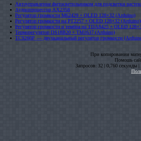
Автоуправление фитосветильником для подсветки растен
Аудиопроцессор AX2358
Регулятор громкости M62429 + OLED 128×32 (Arduino)
Регулятор громкости на PT2257 + OLED 128×32 (Arduino)
Регулятор громкости и тембра на TDA8425 + OLED 128×3
Терморегулятор DS18B20 + TM1637 (Arduino)
TC9260P — двухканальный регулятор громкости (Arduin
При копировании матери
Помошь сайт
Запросов: 32 | 0,760 секунды 
Пол