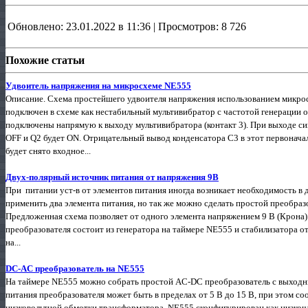
Обновлено: 23.01.2022 в 11:36 | Просмотров: 8 726
Похожие статьи
Удвоитель напряжения на микросхеме NE555
Описание. Схема простейшего удвоителя напряжения использованием микрос
подключен в схеме как нестабильный мультивибратор с частотой генерации о
подключены напрямую к выходу мультивибратора (контакт 3). При выходе си
OFF и Q2 будет ON. Отрицательный вывод конденсатора C3 в этот первоначал
будет снято входное...
Двух-полярный источник питания от напряжения 9В
При питании уст-в от элементов питания иногда возникает необходимость 
применить два элемента питания, но так же можно сделать простой преобраз
Предложенная схема позволяет от одного элемента напряжением 9 В (Крона)
преобразователя состоит из генератора на таймере NE555 и стабилизатора 
на...
DC-AC преобразователь на NE555
На таймере NE555 можно собрать простой AC-DC преобразователь с выходн
питания преобразователя может быть в пределах от 5 В до 15 В, при этом со
низковольтной обмотки трансформатора. NE555 сконфигурирован как низкоча