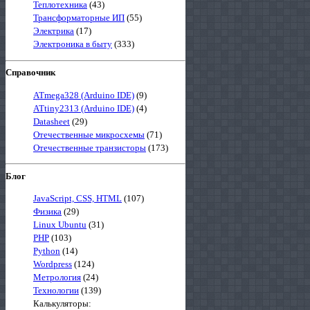
Теплотехника
(43)
Трансформаторные ИП
(55)
Электрика
(17)
Электроника в быту
(333)
Справочник
ATmega328 (Arduino IDE)
(9)
ATtiny2313 (Arduino IDE)
(4)
Datasheet
(29)
Отечественные микросхемы
(71)
Отечественные транзисторы
(173)
Блог
JavaScript, CSS, HTML
(107)
Физика
(29)
Linux Ubuntu
(31)
PHP
(103)
Python
(14)
Wordpress
(124)
Метрология
(24)
Технологии
(139)
Калькуляторы: