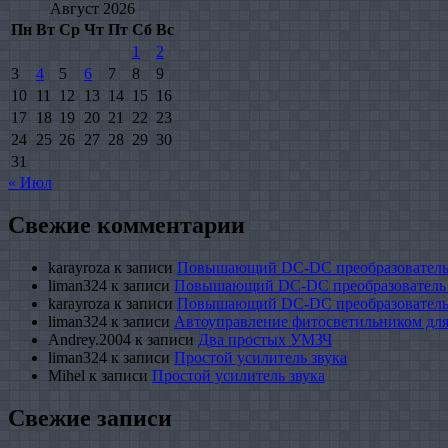
Август 2026
Пн
Вт
Ср
Чт
Пт
Сб
Вс
1
2
3
4
5
6
7
8
9
10
11
12
13
14
15
16
17
18
19
20
21
22
23
24
25
26
27
28
29
30
31
« Июл
Свежие комментарии
karayroza
к записи
Повышающий DC-DC преобразователь
liman324
к записи
Повышающий DC-DC преобразователь
karayroza
к записи
Повышающий DC-DC преобразователь
liman324
к записи
Автоуправление фитосветильником для
Andrey.2004
к записи
Два простых УМЗЧ
liman324
к записи
Простой усилитель звука
Mihel
к записи
Простой усилитель звука
Свежие записи