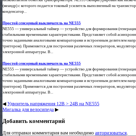
(меандр) с которого подается токовый усилитель выполненный на транзистор
конденсатор...
Простой сенсорный выключатель на NE555
NE555 — универсальный таймер — устройство для формирования (генераци
стабильными временными характеристиками. Представляет собой асинхронн
точно заданными аналоговыми компараторами и встроенным делителем напр
триггером). Применяется для построения различных генераторов, модуляторо
электронной аппаратуры. В...
Простой сенсорный выключатель на NE555
NE555 — универсальный таймер — устройство для формирования (генераци
стабильными временными характеристиками. Представляет собой асинхронн
точно заданными аналоговыми компараторами и встроенным делителем напр
триггером). Применяется для построения различных генераторов, модуляторо
электронной аппаратуры. В...
◀
Удвоитель напряжения 12В > 24В на NE555
Мигалка для велосипеда
▶
Добавить комментарий
Для отправки комментария вам необходимо
авторизоваться
.