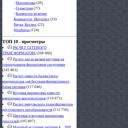
-
Математика
(20)
-
Геометрия
(77)
-
Конвертер величин
Компьютер, Интернет
(33)
Наука, Космос
(22)
Wordpress
(124)
ТОП 10 - просмотры
РАСЧЕТ СЕТЕВОГО
ТРАНСФОРМАТОРА
(268 060)
Расчет числа витков катушки на
тороидальном ферритовом сердечнике
(145 863)
Расчет емкости балластного
конденсатора для бестрансформаторного
блока питания
(117 046)
Кодовая маркировка емкости
импортных конденсаторов
(114 671)
Расчет импульсного трансформатора
двухтактного преобразователя
(112 756)
Цветовая и кодовая маркировка
дросселей
(105 807)
Мощный источник питания 4…30В