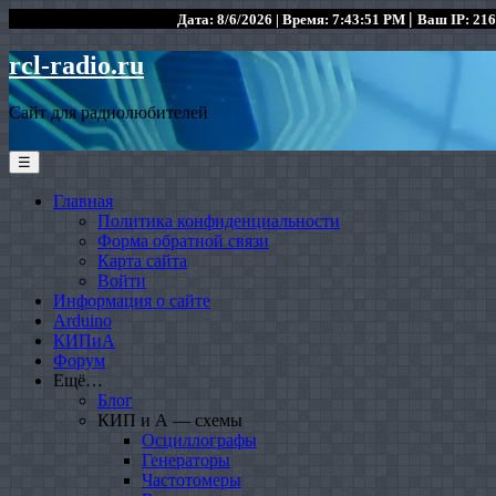
|
Дата: 8/6/2026 | Время: 7:43:51 PM
Ваш IP: 216
rcl-radio.ru
Сайт для радиолюбителей
☰
Главная
Политика конфиденциальности
Форма обратной связи
Карта сайта
Войти
Информация о сайте
Arduino
КИПиА
Форум
Ещё…
Блог
КИП и А — схемы
Осциллографы
Генераторы
Частотомеры