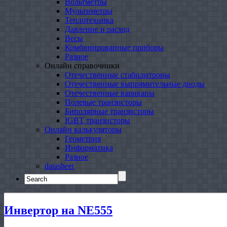
Вольтметры
Мультиметры
Теплотехника
Давление и расход
Весы
Комбинированные приборы
Разное
Онлайн справочники
Отечественные стабилитроны
Отечественные выпрямительные диоды
Отечественные варикапы
Полевые транзисторы
Биполярные транзисторы
IGBT транзисторы
Онлайн калькуляторы
Геометрия
Информатика
Разное
datasheet
Search
for:
Инвертор на NE555