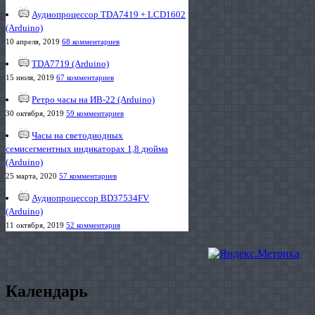
Аудиопроцессор TDA7419 + LCD1602
(Arduino)
10 апреля, 2019
68 комментариев
TDA7719 (Arduino)
15 июля, 2019
67 комментариев
Ретро часы на ИВ-22 (Arduino)
30 октября, 2019
59 комментариев
Часы на светодиодных
семисегментных индикаторах 1,8 дюйма
(Arduino)
25 марта, 2020
57 комментариев
Аудиопроцессор BD37534FV
(Arduino)
11 октября, 2019
52 комментария
Календарь