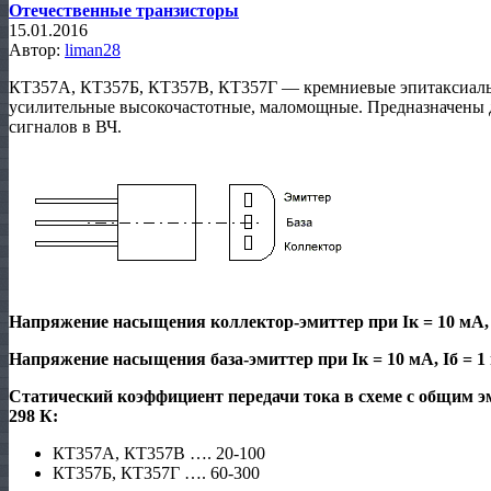
Отечественные транзисторы
15.01.2016
Автор:
liman28
КТ357А, КТ357Б, КТ357В, КТ357Г — кремниевые эпитаксиальн
усилительные высокочастотные, маломощные. Предназначены д
сигналов в ВЧ.
Напряжение насыщения коллектор-эмиттер при Iк = 10 мА, I
Напряжение насыщения база-эмиттер при Iк = 10 мА, Iб = 1 
Статический коэффициент передачи тока в
схеме с общим эм
298 К:
КТ357А, КТ357В …. 20-100
КТ357Б, КТ357Г …. 60-300