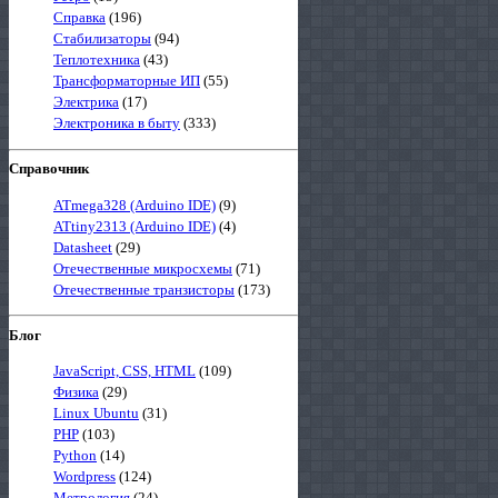
Справка
(196)
Стабилизаторы
(94)
Теплотехника
(43)
Трансформаторные ИП
(55)
Электрика
(17)
Электроника в быту
(333)
Справочник
ATmega328 (Arduino IDE)
(9)
ATtiny2313 (Arduino IDE)
(4)
Datasheet
(29)
Отечественные микросхемы
(71)
Отечественные транзисторы
(173)
Блог
JavaScript, CSS, HTML
(109)
Физика
(29)
Linux Ubuntu
(31)
PHP
(103)
Python
(14)
Wordpress
(124)
Метрология
(24)