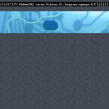
.73.217.175 |
Online(56) - гости: 31,боты: 25
| Загрузка сервера: 0.37
:
:
:
:
:
:
:
:
:
:
:
: