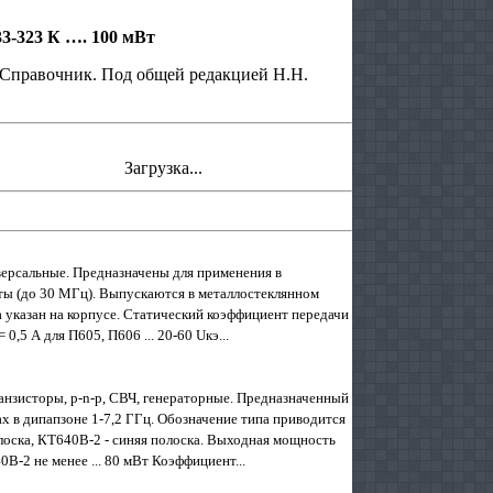
3-323 К …. 100 мВт
 Справочник. Под общей редакцией Н.Н.
Загрузка...
версальные. Предназначены для применения в
ты (до 30 МГц). Выпускаются в металлостеклянном
ра указан на корпусе. Статический коэффициент передачи
 0,5 А для П605, П606 ... 20-60 Uкэ...
нзисторы, p-n-p, СВЧ, генераторные. Предназначенный
ах в дипапзоне 1-7,2 ГГц. Обозначение типа приводится
олоска, КТ640В-2 - синяя полоска. Выходная мощность
0В-2 не менее ... 80 мВт Коэффициент...