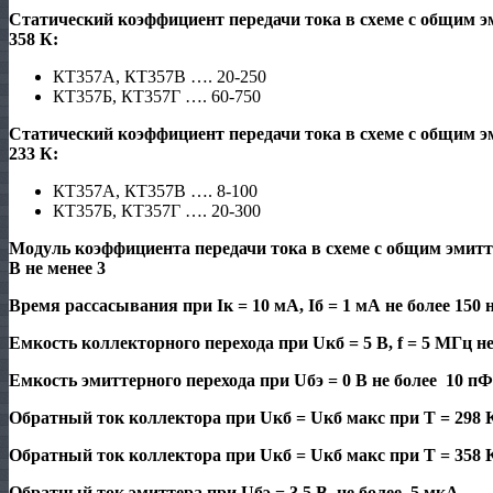
Статический коэффициент передачи тока в
схеме с общим эм
358 К:
КТ357А, КТ357В …. 20-250
КТ357Б, КТ357Г …. 60-750
Статический коэффициент передачи тока в
схеме с общим эм
233 К:
КТ357А, КТ357В …. 8-100
КТ357Б, КТ357Г …. 20-300
Модуль коэффициента передачи тока в схеме с общим эмиттер
В не менее 3
Время рассасывания при Iк = 10 мА, Iб = 1 мА не более 150 
Емкость коллекторного перехода при Uкб = 5 В, f = 5 МГц н
Емкость эмиттерного перехода при Uбэ = 0 В не более 10 пФ
Обратный ток коллектора при Uкб = Uкб макс при Т = 298 
Обратный ток коллектора при Uкб = Uкб макс при Т = 358 
Обратный ток эмиттера при Uбэ = 3,5 В не более 5 мкА