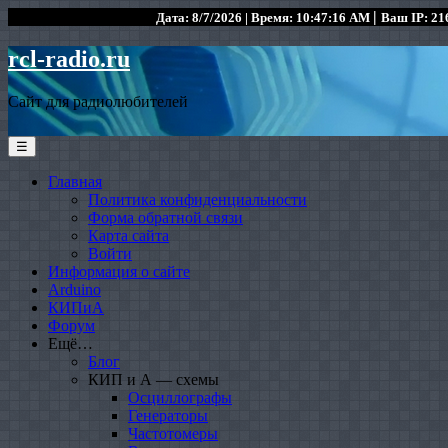
|
Дата: 8/7/2026 | Время: 10:47:16 AM
Ваш IP: 216
rcl-radio.ru
Сайт для радиолюбителей
☰
Главная
Политика конфиденциальности
Форма обратной связи
Карта сайта
Войти
Информация о сайте
Arduino
КИПиА
Форум
Ещё…
Блог
КИП и А — схемы
Осциллографы
Генераторы
Частотомеры