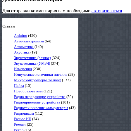
Для отправки комментария вам необходимо
авторизоваться
.
Статьи
Arduino
(450)
Авто-электроника
(64)
Автоматика
(140)
Акустика
(19)
Звукотехника (разное)
(324)
Звукотехника (УМЗЧ)
(374)
Измерения
(230)
Импульсные источники питания
(58)
Микроконтроллеры (разное)
(137)
Пайка
(15)
Преобразователи
(121)
Радио передающие устройства
(59)
Радиоприемные устройства
(101)
Радиотехнические калькуляторы
(43)
Радиошкола
(112)
Разное ИП
(74)
Ремонт
(25)
Ретро
(15)