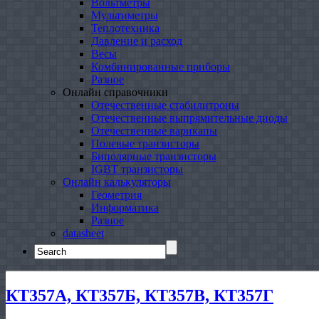
Вольтметры
Мультиметры
Теплотехника
Давление и расход
Весы
Комбинированные приборы
Разное
Онлайн справочники
Отечественные стабилитроны
Отечественные выпрямительные диоды
Отечественные варикапы
Полевые транзисторы
Биполярные транзисторы
IGBT транзисторы
Онлайн калькуляторы
Геометрия
Информатика
Разное
datasheet
Search
for:
КТ357А, КТ357Б, КТ357В, КТ357Г