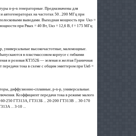
уры n-p-n генераторные. Предназначены для
 автогенераторах на частотах 50...200 МГц при
с полосковыми выводами. Выходная мощность при Uкэ =
о мощности при Рвых = 40 Вт, Uкэ = 12,6 В, f = 175 МГц
p, универсальные высокочастотные, маломощные.
Выпускаются в пластмассовом корпусе с гибкими
еная и розовая КТ352Б — зеленая и желтая Граничная
нт передачи тока в схеме с общим эмиттером при Uкб =
оры, диффузионно-сплавные, p-n-p, универсальные.
ключения. Коэффициент передачи тока в режиме малого
.. 60-250 ГТ313А, ГТ313Б ... 20-200 ГТ313В ... 30-170
3А ... 3-10 ...