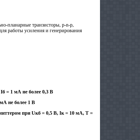
о-планарные транзисторы, p-n-p,
ля работы усиления и генерирования
б = 1 мА не более 0,3 В
мА не более 1 В
иттером при Uкб = 0,5 В, Iк = 10 мА, Т =