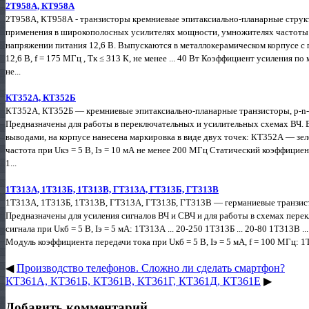
2Т958А, КТ958А
2Т958А, КТ958А - транзисторы кремниевые эпитаксиально-планарные структ
применения в широкополосных усилителях мощности, умножителях частоты и
напряжении питания 12,6 В. Выпускаются в металлокерамическом корпусе 
12,6 В, f = 175 МГц , Тк ≤ 313 К, не менее ... 40 Вт Коэффициент усиления п
не...
КТ352А, КТ352Б
КТ352А, КТ352Б — кремниевые эпитаксиально-планарные транзисторы, p-n-
Предназначены для работы в переключательных и усилительных схемах ВЧ. 
выводами, на корпусе нанесена маркировка в виде двух точек: КТ352А — зел
частота при Uкэ = 5 В, Iэ = 10 мА не менее 200 МГц Статический коэффицие
1...
1Т313А, 1Т313Б, 1Т313В, ГТ313А, ГТ313Б, ГТ313В
1Т313А, 1Т313Б, 1Т313В, ГТ313А, ГТ313Б, ГТ313В — германиевые транзист
Предназначены для усиления сигналов ВЧ и СВЧ и для работы в схемах пере
сигнала при Uкб = 5 В, Iэ = 5 мА: 1Т313А ... 20-250 1Т313Б ... 20-80 1Т313В .
Модуль коэффициента передачи тока при Uкб = 5 В, Iэ = 5 мА, f = 100 МГц: 1Т31
◀
Производство телефонов. Сложно ли сделать смартфон?
КТ361А, КТ361Б, КТ361В, КТ361Г, КТ361Д, КТ361Е
▶
Добавить комментарий