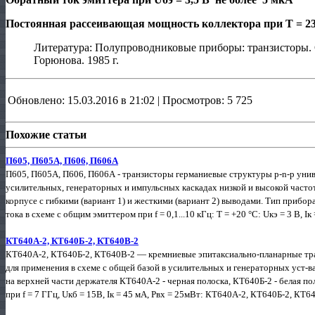
Постоянная рассеивающая мощность коллектора при Т = 23
Литература: Полупроводниковые приборы: транзисторы.
Горюнова. 1985 г.
Обновлено: 15.03.2016 в 21:02 | Просмотров: 5 725
Похожие статьи
П605, П605А, П606, П606А
П605, П605А, П606, П606А - транзисторы германиевые структуры р-n-р уни
усилительных, генераторных и импульсных каскадах низкой и высокой часто
корпусе с гибкими (вари­ант 1) и жесткими (вариант 2) выводами. Тип прибо
тока в схеме с общим эмиттером при f = 0,1...10 кГц: Т = +20 °С: Uкэ = 3 В, Iк =
КТ640А-2, КТ640Б-2, КТ640В-2
КТ640А-2, КТ640Б-2, КТ640В-2 — кремниевые эпитаксиально-планарные тра
для применения в схеме с общей базой в усилительных и генераторных уст-в
на верхней части держателя КТ640А-2 - черная полоска, КТ640Б-2 - белая п
при f = 7 ГГц, Uкб = 15В, Iк = 45 мА, Рвх = 25мВт: КТ640А-2, КТ640Б-2, КТ64