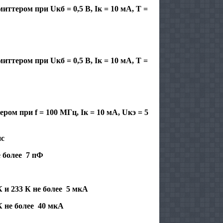
иттером при Uкб = 0,5 В, Iк = 10 мА, Т =
иттером при Uкб = 0,5 В, Iк = 10 мА, Т =
ом при f = 100 МГц, Iк = 10 мА, Uкэ = 5
нс
е более 7 пФ
К и 233 К не более 5 мкА
К не более 40 мкА