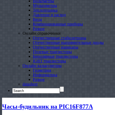
Вольтметры
Мультиметры
Теплотехника
Давление и расход
Весы
Комбинированные приборы
Разное
Онлайн справочники
Отечественные стабилитроны
Отечественные выпрямительные диоды
Отечественные варикапы
Полевые транзисторы
Биполярные транзисторы
IGBT транзисторы
Онлайн калькуляторы
Геометрия
Информатика
Разное
datasheet
Search
for:
Часы-будильник на PIC16F877A