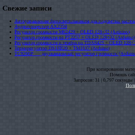
Свежие записи
Автоуправление фитосветильником для подсветки растен
Аудиопроцессор AX2358
Регулятор громкости M62429 + OLED 128×32 (Arduino)
Регулятор громкости на PT2257 + OLED 128×32 (Arduino)
Регулятор громкости и тембра на TDA8425 + OLED 128×3
Терморегулятор DS18B20 + TM1637 (Arduino)
TC9260P — двухканальный регулятор громкости (Arduin
При копировании матери
Помошь сайт
Запросов: 31 | 0,797 секунды 
Пол