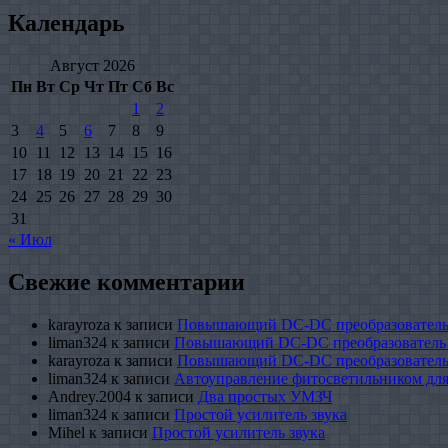
Календарь
Август 2026
Пн
Вт
Ср
Чт
Пт
Сб
Вс
1
2
3
4
5
6
7
8
9
10
11
12
13
14
15
16
17
18
19
20
21
22
23
24
25
26
27
28
29
30
31
« Июл
Свежие комментарии
karayroza
к записи
Повышающий DC-DC преобразователь
liman324
к записи
Повышающий DC-DC преобразователь
karayroza
к записи
Повышающий DC-DC преобразователь
liman324
к записи
Автоуправление фитосветильником для
Andrey.2004
к записи
Два простых УМЗЧ
liman324
к записи
Простой усилитель звука
Mihel
к записи
Простой усилитель звука