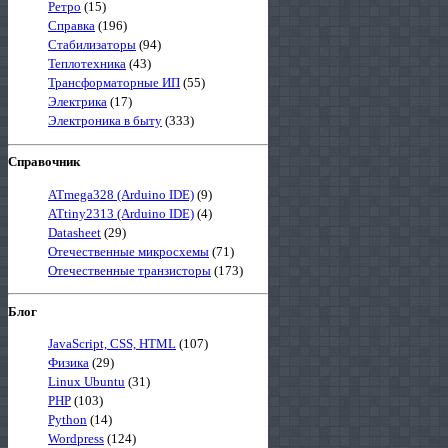
Ретро
(15)
Справка
(196)
Стабилизаторы
(94)
Теплотехника
(43)
Трансформаторные ИП
(55)
Электрика
(17)
Электроника в быту
(333)
Справочник
ATmega328 (Arduino IDE)
(9)
ATtiny2313 (Arduino IDE)
(4)
Datasheet
(29)
Отечественные микросхемы
(71)
Отечественные транзисторы
(173)
Блог
JavaScript, CSS, HTML
(107)
Физика
(29)
Linux Ubuntu
(31)
PHP
(103)
Python
(14)
Wordpress
(124)