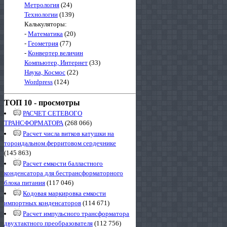
Метрология
(24)
Технологии
(139)
Калькуляторы:
-
Математика
(20)
-
Геометрия
(77)
-
Конвертер величин
Компьютер, Интернет
(33)
Наука, Космос
(22)
Wordpress
(124)
ТОП 10 - просмотры
РАСЧЕТ СЕТЕВОГО
ТРАНСФОРМАТОРА
(268 066)
Расчет числа витков катушки на
тороидальном ферритовом сердечнике
(145 863)
Расчет емкости балластного
конденсатора для бестрансформаторного
блока питания
(117 046)
Кодовая маркировка емкости
импортных конденсаторов
(114 671)
Расчет импульсного трансформатора
двухтактного преобразователя
(112 756)