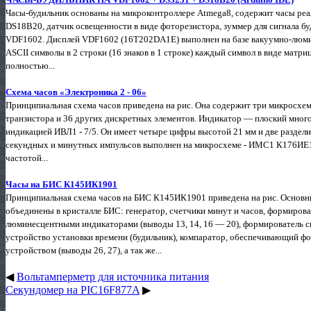
Часы-будильник основаны на микроконтроллере Atmega8, содержит часы ре
DS18B20, датчик освещенности в виде фоторезистора, зуммер для сигнала бу
VDF1602. Дисплей VDF1602 (16T202DA1E) выполнен на базе вакуумно-люми
ASCII символы в 2 строки (16 знаков в 1 строке) каждый символ в виде ма
полностью...
Схема часов «Электроника 2 - 06»
Принципиальная схема часов приведена на рис. Она содержит три микросхе
транзистора и 36 других дискретных элементов. Индикатор — плоский мног
индикацией ИВЛ1 - 7/5. Он имеет четыре цифры высотой 21 мм и две раздел
секундных и минутных импульсов выполнен на микросхеме - ИМС1 К176ИЕ18
частотой...
Часы на БИС К145ИК1901
Принципиальная схема часов на БИС К145ИК1901 приведена на рис. Основн
объединены в кристалле БИС: генератор, счетчики минут и часов, формирова
люминесцентными индикаторами (выводы 13, 14, 16 — 20), формирователь с
устройство установки времени (будильник), компаратор, обеспечивающий ф
устройством (выводы 26, 27), а так же...
◀
Вольтамперметр для источника питания
Секундомер на PIC16F877A
▶