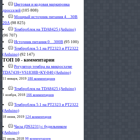
Цветовая и кодовая маркировка
дросселей
(105 808)
Мощный источник питания 4…30В
20А
(98 825)
Темброблок на TDA8425 (Arduino)
(96 707)
Источник питания 0…300В
(95 100)
Темброблок 5.1 на PT2323 и PT2322
(Arduino)
(92 147)
ТОП 10 - комментарии
Регулятор тембра на микросхеме
TDA7439+VS1838B+KY-040 (Arduino)
11 января, 2019
180 комментариев
Темброблок на TDA8425 (Arduino)
1 ноября, 2018
166 комментариев
Темброблок 5.1 на PT2323 и PT2322
(Arduino)
18 июня, 2019
124 комментария
Часы (DS3231) с будильником
(Arduino)
25 июля, 2018
98 комментариев