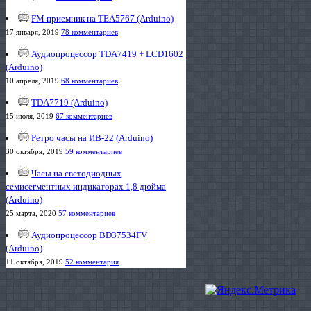
FM приемник на TEA5767 (Arduino)
17 января, 2019
78 комментариев
Аудиопроцессор TDA7419 + LCD1602
(Arduino)
10 апреля, 2019
68 комментариев
TDA7719 (Arduino)
15 июля, 2019
67 комментариев
Ретро часы на ИВ-22 (Arduino)
30 октября, 2019
59 комментариев
Часы на светодиодных
семисегментных индикаторах 1,8 дюйма
(Arduino)
25 марта, 2020
57 комментариев
Аудиопроцессор BD37534FV
(Arduino)
11 октября, 2019
52 комментария