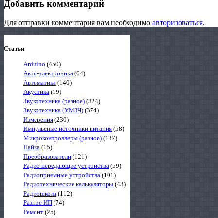
Добавить комментарий
Для отправки комментария вам необходимо
авторизоваться
.
Статьи
Arduino
(450)
Авто-электроника
(64)
Автоматика
(140)
Акустика
(19)
Звукотехника (разное)
(324)
Звукотехника (УМЗЧ)
(374)
Измерения
(230)
Импульсные источники питания
(58)
Микроконтроллеры (разное)
(137)
Пайка
(15)
Преобразователи
(121)
Радио передающие устройства
(59)
Радиоприемные устройства
(101)
Радиотехнические калькуляторы
(43)
Радиошкола
(112)
Разное ИП
(74)
Ремонт
(25)