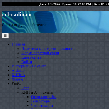
|
Дата: 8/6/2026 | Время: 10:27:03 PM
Ваш IP: 21
rcl-radio.ru
Сайт для радиолюбителей
☰
Главная
Политика конфиденциальности
Форма обратной связи
Карта сайта
Войти
Информация о сайте
Arduino
КИПиА
Форум
Ещё…
Блог
КИП и А — схемы
Осциллографы
Генераторы
Частотомеры