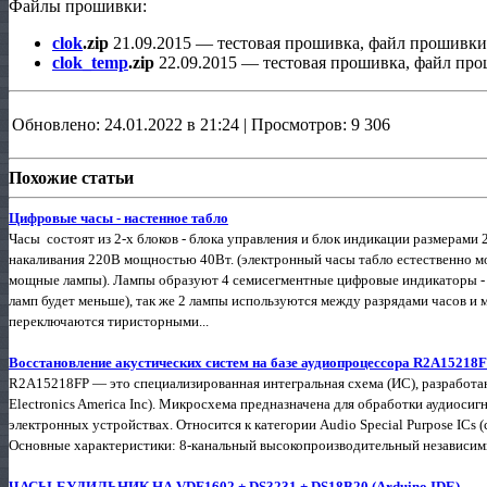
Файлы прошивки:
clok
.zip
21.09.2015 — тестовая прошивка, файл прошивки
clok_temp
.zip
22.09.2015 — тестовая прошивка, файл пр
Обновлено: 24.01.2022 в 21:24 | Просмотров: 9 306
Похожие статьи
Цифровые часы - настенное табло
Часы состоят из 2-х блоков - блока управления и блок индикации размерами
накаливания 220В мощностью 40Вт. (электронный часы табло естественно м
мощные лампы). Лампы образуют 4 семисегментные цифровые индикаторы -
ламп будет меньше), так же 2 лампы используются между разрядами часов и
переключаются тиристорными...
Восстановление акустических систем на базе аудиопроцессора R2A15218
R2A15218FP — это специализированная интегральная схема (ИС), разработанн
Electronics America Inc). Микросхема предназначена для обработки аудиоси
электронных устройствах. Относится к категории Audio Special Purpose ICs
Основные характеристики: 8-канальный высокопроизводительный независимый
ЧАСЫ-БУДИЛЬНИК НА VDF1602 + DS3231 + DS18B20 (Arduino IDE)