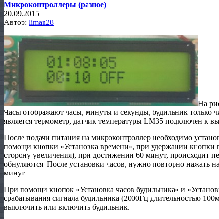
Микроконтроллеры (разное)
20.09.2015
Автор:
liman28
На ри
Часы отображают часы, минуты и секунды, будильник только 
является термометр, датчик температуры LM35 подключен к вы
После подачи питания на микроконтроллер необходимо установ
помощи кнопки «Установка времени», при удержании кнопки п
сторону увеличения), при достижении 60 минут, происходит пе
обнуляются. После установки часов, нужно повторно нажать н
минут.
При помощи кнопок «Установка часов будильника» и «Установ
срабатывания сигнала будильника (2000Гц длительностью 100м
выключить или включить будильник.