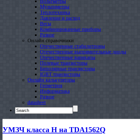
Вольтметры
Мультиметры
Теплотехника
Давление и расход
Весы
Комбинированные приборы
Разное
Онлайн справочники
Отечественные стабилитроны
Отечественные выпрямительные диоды
Отечественные варикапы
Полевые транзисторы
Биполярные транзисторы
IGBT транзисторы
Онлайн калькуляторы
Геометрия
Информатика
Разное
datasheet
Search
for:
УМЗЧ класса Н на TDA1562Q