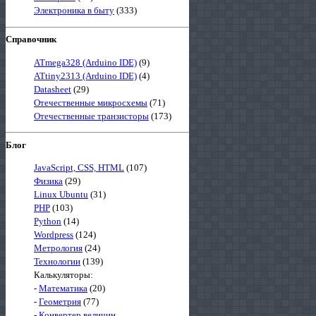
Электроника в быту
(333)
Справочник
ATmega328 (Arduino IDE)
(9)
ATtiny2313 (Arduino IDE)
(4)
Datasheet
(29)
Отечественные микросхемы
(71)
Отечественные транзисторы
(173)
Блог
JavaScript, CSS, HTML
(107)
Физика
(29)
Linux Ubuntu
(31)
PHP
(103)
Python
(14)
Wordpress
(124)
Метрология
(24)
Технологии
(139)
Калькуляторы:
-
Математика
(20)
-
Геометрия
(77)
-
Конвертер величин