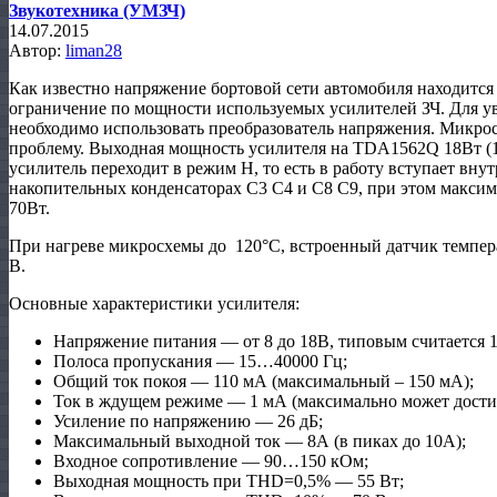
Звукотехника (УМЗЧ)
14.07.2015
Автор:
liman28
Как известно напряжение бортовой сети автомобиля находится в
ограничение по мощности используемых усилителей ЗЧ. Для 
необходимо использовать преобразователь напряжения. Микро
проблему. Выходная мощность усилителя на TDA1562Q 18Вт (
усилитель переходит в режим Н, то есть в работу вступает вн
накопительных конденсаторах С3 С4 и С8 С9, при этом максим
70Вт.
При нагреве микросхемы до 120°С, встроенный датчик темпер
В.
Основные характеристики усилителя:
Напряжение питания — от 8 до 18В, типовым считается 1
Полоса пропускания — 15…40000 Гц;
Общий ток покоя — 110 мА (максимальный – 150 мА);
Ток в ждущем режиме — 1 мА (максимально может достиг
Усиление по напряжению — 26 дБ;
Максимальный выходной ток — 8А (в пиках до 10А);
Входное сопротивление — 90…150 кОм;
Выходная мощность при THD=0,5% — 55 Вт;