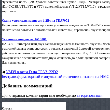
Чувствительность 0,2В. Уровень собственных шумов - 75дБ. Четырех каска
(К140УД8Б, VT3...VT6 и VT9), выходной каскад (VT12,VT15,VT16) - в режим
короткого...
Схема усилителя мощности 1,2Вт на TDA7052
На рисунке показана схема простого усилителя мощности на TDA7052, схем
может использоваться в автомобильной и бытовой, переносной звуковоспрои
Усилитель мощности HA13001
HA13001 - интегральный двух канальный усилитель мощности звуковой част
в автомобильных аудиосистемах, а так же, в различной бытовой звуковоспр
работает в широком диапазоне питающего напряжения от 8 до 18В. Номинал
каждый канал обеспечивает выходную мощность до 5,5Вт. Диапазон воспроиз
Для увеличения...
◀
УМЗЧ класса D на TPA3122D2
Бестрансформаторный импульсный источник питания на ИМС
Добавить комментарий
Для отправки комментария вам необходимо
авторизоваться
.
Статьи