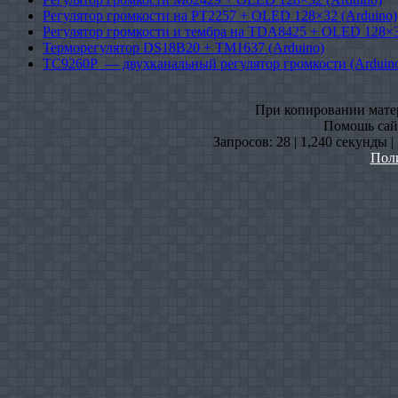
Регулятор громкости на PT2257 + OLED 128×32 (Arduino)
Регулятор громкости и тембра на TDA8425 + OLED 128×3
Терморегулятор DS18B20 + TM1637 (Arduino)
TC9260P — двухканальный регулятор громкости (Arduin
При копировании матери
Помошь сайт
Запросов: 28 | 1,240 секунды 
Пол