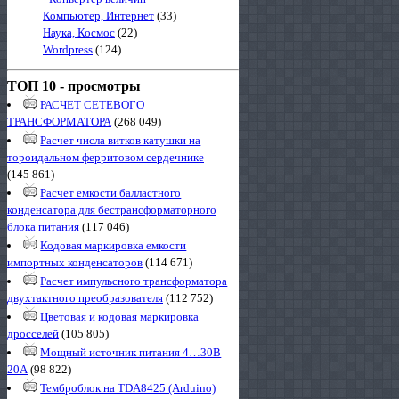
Компьютер, Интернет
(33)
Наука, Космос
(22)
Wordpress
(124)
ТОП 10 - просмотры
РАСЧЕТ СЕТЕВОГО
ТРАНСФОРМАТОРА
(268 049)
Расчет числа витков катушки на
тороидальном ферритовом сердечнике
(145 861)
Расчет емкости балластного
конденсатора для бестрансформаторного
блока питания
(117 046)
Кодовая маркировка емкости
импортных конденсаторов
(114 671)
Расчет импульсного трансформатора
двухтактного преобразователя
(112 752)
Цветовая и кодовая маркировка
дросселей
(105 805)
Мощный источник питания 4…30В
20А
(98 822)
Темброблок на TDA8425 (Arduino)