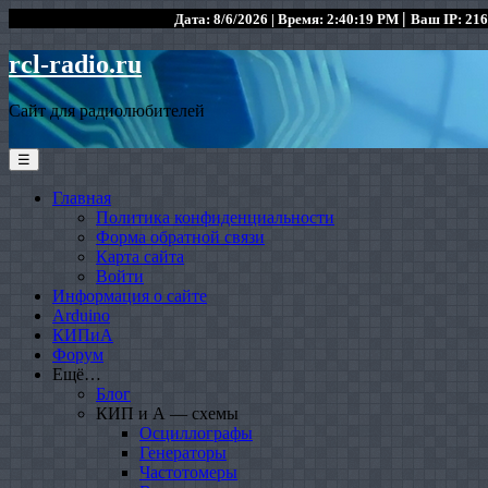
|
Дата: 8/6/2026 | Время: 2:40:19 PM
Ваш IP: 216
rcl-radio.ru
Сайт для радиолюбителей
☰
Главная
Политика конфиденциальности
Форма обратной связи
Карта сайта
Войти
Информация о сайте
Arduino
КИПиА
Форум
Ещё…
Блог
КИП и А — схемы
Осциллографы
Генераторы
Частотомеры