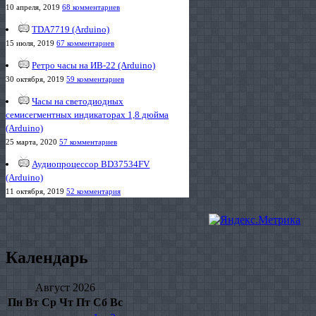
10 апреля, 2019
68 комментариев
TDA7719 (Arduino)
15 июля, 2019
67 комментариев
Ретро часы на ИВ-22 (Arduino)
30 октября, 2019
59 комментариев
Часы на светодиодных
семисегментных индикаторах 1,8 дюйма
(Arduino)
25 марта, 2020
57 комментариев
Аудиопроцессор BD37534FV
(Arduino)
11 октября, 2019
52 комментария
Календарь
Август 2026
Пн
Вт
Ср
Чт
Пт
Сб
Вс