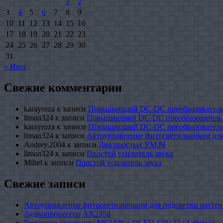
1
2
3
4
5
6
7
8
9
10
11
12
13
14
15
16
17
18
19
20
21
22
23
24
25
26
27
28
29
30
31
« Июл
Свежие комментарии
karayroza
к записи
Повышающий DC-DC преобразователь
liman324
к записи
Повышающий DC-DC преобразователь
karayroza
к записи
Повышающий DC-DC преобразователь
liman324
к записи
Автоуправление фитосветильником для
Andrey.2004
к записи
Два простых УМЗЧ
liman324
к записи
Простой усилитель звука
Mihel
к записи
Простой усилитель звука
Свежие записи
Автоуправление фитосветильником для подсветки растен
Аудиопроцессор AX2358
Регулятор громкости M62429 + OLED 128×32 (Arduino)