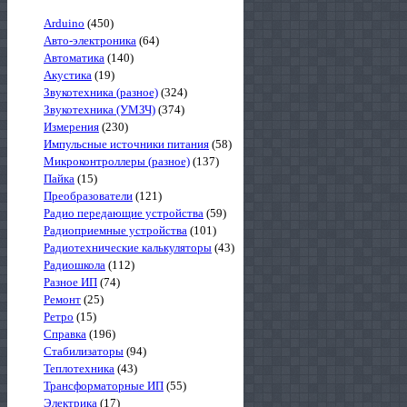
Arduino
(450)
Авто-электроника
(64)
Автоматика
(140)
Акустика
(19)
Звукотехника (разное)
(324)
Звукотехника (УМЗЧ)
(374)
Измерения
(230)
Импульсные источники питания
(58)
Микроконтроллеры (разное)
(137)
Пайка
(15)
Преобразователи
(121)
Радио передающие устройства
(59)
Радиоприемные устройства
(101)
Радиотехнические калькуляторы
(43)
Радиошкола
(112)
Разное ИП
(74)
Ремонт
(25)
Ретро
(15)
Справка
(196)
Стабилизаторы
(94)
Теплотехника
(43)
Трансформаторные ИП
(55)
Электрика
(17)