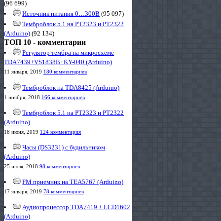
(96 699)
Источник питания 0…300В
(95 097)
Темброблок 5.1 на PT2323 и PT2322
(Arduino)
(92 134)
ТОП 10 - комментарии
Регулятор тембра на микросхеме
TDA7439+VS1838B+KY-040 (Arduino)
11 января, 2019
180 комментариев
Темброблок на TDA8425 (Arduino)
1 ноября, 2018
166 комментариев
Темброблок 5.1 на PT2323 и PT2322
(Arduino)
18 июня, 2019
124 комментария
Часы (DS3231) с будильником
(Arduino)
25 июля, 2018
98 комментариев
FM приемник на TEA5767 (Arduino)
17 января, 2019
78 комментариев
Аудиопроцессор TDA7419 + LCD1602
(Arduino)