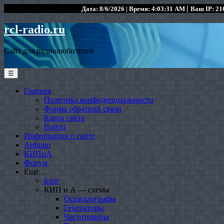
|
Дата: 8/6/2026 | Время: 4:03:31 AM
Ваш IP: 216
rcl-radio.ru
Сайт для радиолюбителей
☰
Главная
Политика конфиденциальности
Форма обратной связи
Карта сайта
Войти
Информация о сайте
Arduino
КИПиА
Форум
Ещё…
Блог
КИП и А — схемы
Осциллографы
Генераторы
Частотомеры