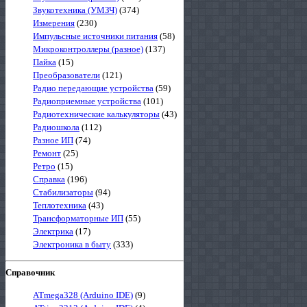
Звукотехника (УМЗЧ)
(374)
Измерения
(230)
Импульсные источники питания
(58)
Микроконтроллеры (разное)
(137)
Пайка
(15)
Преобразователи
(121)
Радио передающие устройства
(59)
Радиоприемные устройства
(101)
Радиотехнические калькуляторы
(43)
Радиошкола
(112)
Разное ИП
(74)
Ремонт
(25)
Ретро
(15)
Справка
(196)
Стабилизаторы
(94)
Теплотехника
(43)
Трансформаторные ИП
(55)
Электрика
(17)
Электроника в быту
(333)
Справочник
ATmega328 (Arduino IDE)
(9)