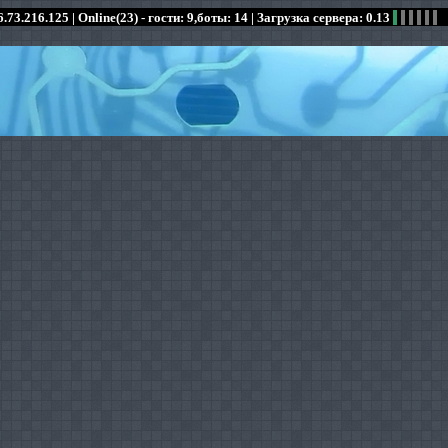
.73.216.125 |
Online(23) - гости: 9,боты: 14
| Загрузка сервера: 0.13
:
:
:
:
:
:
:
:
:
:
:
: