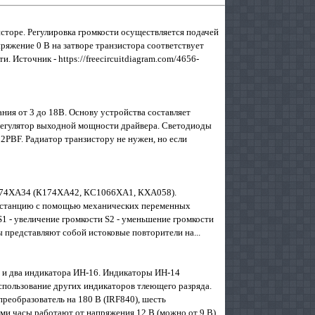
исторе. Регулировка громкости осуществляется подачей
пряжение 0 В на затворе транзистора соответствует
 Источник - https://freecircuitdiagram.com/4656-
ния от 3 до 18В. Основу устройства составляет
регулятор выходной мощности драйвера. Светодиоды
BF. Радиатор транзистору не нужен, но если
 К174ХА34 (К174ХА42, КС1066ХА1, КХА058).
на станцию с помощью механических переменных
S1 - увеличение громкости S2 - уменьшение громкости
ы представляют собой истоковые повторители на...
 и два индикатора ИН-16. Индикаторы ИН-14
использование других индикаторов тлеющего разряда.
реобразователь на 180 В (IRF840), шесть
ми часы работают от напряжения 12 В (можно от 9 В),