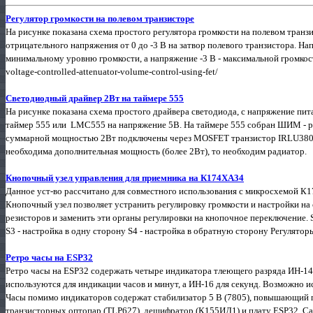
Регулятор громкости на полевом транзисторе
На рисунке показана схема простого регулятора громкости на полевом транз
отрицательного напряжения от 0 до -3 В на затвор полевого транзистора. На
минимальному уровню громкости, а напряжение -3 В - максимальной громкости.
voltage-controlled-attenuator-volume-control-using-fet/
Светодиодный драйвер 2Вт на таймере 555
На рисунке показана схема простого драйвера светодиода, с напряжение пита
таймер 555 или LMC555 на напряжение 5В. На таймере 555 собран ШИМ - 
суммарной мощностью 2Вт подключены через MOSFET транзистор IRLU3802P
необходима дополнительная мощность (более 2Вт), то необходим радиатор.
Кнопочный узел управления для приемника на К174ХА34
Данное уст-во рассчитано для совместного использования с микросхемой
Кнопочный узел позволяет устранить регулировку громкости и настройки 
резисторов и заменить эти органы регулировки на кнопочное переключение. 
S3 - настройка в одну сторону S4 - настройка в обратную сторону Регулятор
Ретро часы на ESP32
Ретро часы на ESP32 содержать четыре индикатора тлеющего разряда ИН-14
используются для индикации часов и минут, а ИН-16 для секунд. Возможно 
Часы помимо индикаторов содержат стабилизатор 5 В (7805), повышающий п
транзисторных оптопар (TLP627), дешифратор (К155ИД1) и плату ESP32. Са