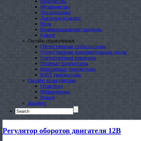
Вольтметры
Мультиметры
Теплотехника
Давление и расход
Весы
Комбинированные приборы
Разное
Онлайн справочники
Отечественные стабилитроны
Отечественные выпрямительные диоды
Отечественные варикапы
Полевые транзисторы
Биполярные транзисторы
IGBT транзисторы
Онлайн калькуляторы
Геометрия
Информатика
Разное
datasheet
Search
for:
Регулятор оборотов двигателя 12В