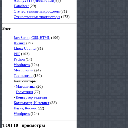
ATtiny2313 (Arduino IDE)
(4)
Datasheet
(29)
Отечественные микросхемы
(71)
Отечественные транзисторы
(173)
Блог
JavaScript, CSS, HTML
(106)
Физика
(29)
Linux Ubuntu
(31)
PHP
(103)
Python
(14)
Wordpress
(124)
Метрология
(24)
Технологии
(139)
Калькуляторы:
-
Математика
(20)
-
Геометрия
(77)
-
Конвертер величин
Компьютер, Интернет
(33)
Наука, Космос
(22)
Wordpress
(124)
ТОП 10 - просмотры