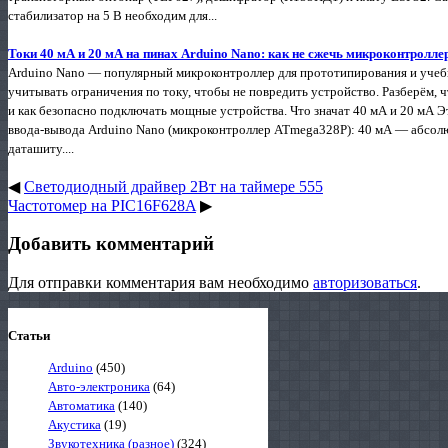
стабилизатор на 5 В необходим для...
Токи 40 мА и 20 мА на пинах Arduino Nano: как не сжечь микроконтролле
Arduino Nano — популярный микроконтроллер для прототипирования и учеб
учитывать ограничения по току, чтобы не повредить устройство. Разберём, 
и как безопасно подключать мощные устройства. Что значат 40 мА и 20 мА 
ввода‑вывода Arduino Nano (микроконтроллер ATmega328P): 40 мА — абсолю
даташиту....
◀
Светодиодный драйвер 2Вт на таймере 555
Частотомер на PIC16F628A
▶
Добавить комментарий
Для отправки комментария вам необходимо
авторизоваться
.
Статьи
Arduino
(450)
Авто-электроника
(64)
Автоматика
(140)
Акустика
(19)
Звукотехника (разное)
(324)