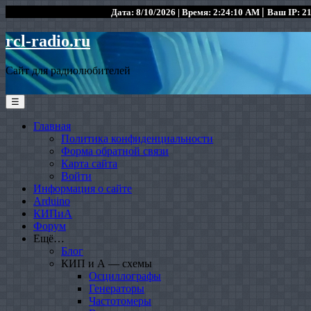
|
Дата: 8/10/2026 | Время: 2:24:10 AM
Ваш IP: 21
rcl-radio.ru
Сайт для радиолюбителей
☰
Главная
Политика конфиденциальности
Форма обратной связи
Карта сайта
Войти
Информация о сайте
Arduino
КИПиА
Форум
Ещё…
Блог
КИП и А — схемы
Осциллографы
Генераторы
Частотомеры