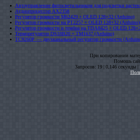
Автоуправление фитосветильником для подсветки растен
Аудиопроцессор AX2358
Регулятор громкости M62429 + OLED 128×32 (Arduino)
Регулятор громкости на PT2257 + OLED 128×32 (Arduino)
Регулятор громкости и тембра на TDA8425 + OLED 128×3
Терморегулятор DS18B20 + TM1637 (Arduino)
TC9260P — двухканальный регулятор громкости (Arduin
При копировании матери
Помошь сайт
Запросов: 19 | 0,146 секунды 
Пол