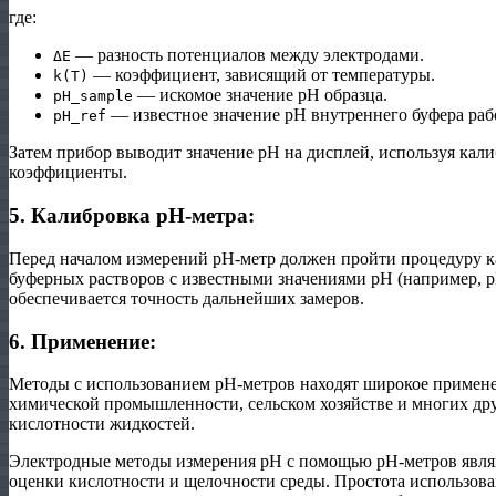
где:
— разность потенциалов между электродами.
ΔE
— коэффициент, зависящий от температуры.
k(T)
— искомое значение pH образца.
pH_sample
— известное значение pH внутреннего буфера рабо
pH_ref
Затем прибор выводит значение pH на дисплей, используя ка
коэффициенты.
5. Калибровка pH-метра:
Перед началом измерений pH-метр должен пройти процедуру к
буферных растворов с известными значениями pH (например, p
обеспечивается точность дальнейших замеров.
6. Применение:
Методы с использованием pH-метров находят широкое примене
химической промышленности, сельском хозяйстве и многих друг
кислотности жидкостей.
Электродные методы измерения pH с помощью pH-метров явл
оценки кислотности и щелочности среды. Простота использова