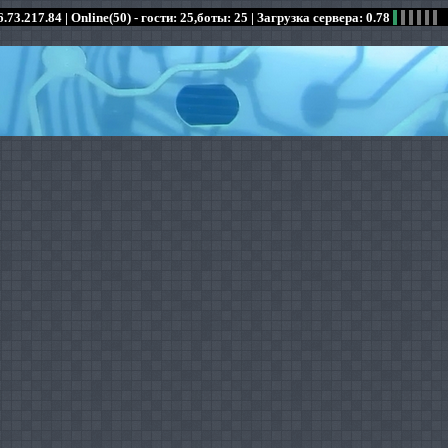
.73.217.84 |
Online(50) - гости: 25,боты: 25
| Загрузка сервера: 0.78
:
:
:
:
:
:
:
:
:
:
:
: