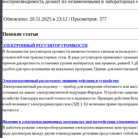
воспроизводимость делают их незаменимыми в лабораторных 
Обновлено: 20.11.2025 в 23:12 | Просмотров: 377
Похожие статьи
ЭЛЕКТРОННЫЙ РЕГУЛЯТОР ГРОМКОСТИ
В большинстве регуляторов громкости низкочастотного сигнала используют 
усилителей или транзисторных схем. В ряде регуляторов применяют прин­ци
причем дискретность установки уровня выбирается, как правило, равной 3 дБ
удобен для про­слушивания музыкальных программ. Однако для качественной 
Электромагнитный расходомер: принцип действия и устройство
Электромагнитный расходомер — прибор для измерения объёмного или масс
основана на законе электромагнитной индукции Фарадея. Устройство широк
хозяйстве благодаря высокой точности и надёжности. Принцип действия Ког
в ней возникает электродвижущая сила (ЭДС). Её величина прямо пропорци
процесса: ...
Явления в электроизоляционных материалах при воздействии электрическ
В рабочем режиме электрооборудования электроизоляционные конструкции я
виде диэлектрик между двумя токоведущими деталями представляет собой ко