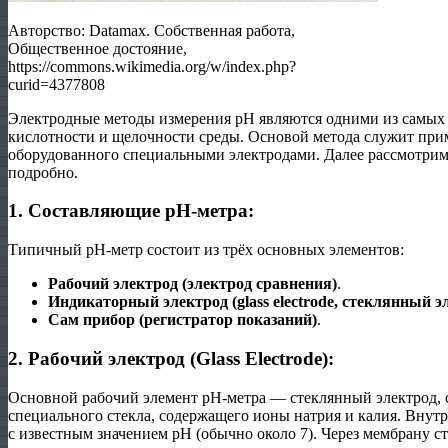
Авторство: Datamax. Собственная работа,
Общественное достояние,
https://commons.wikimedia.org/w/index.php?
curid=4377808
Электродные методы измерения pH являются одними из самых
кислотности и щелочности среды. Основой метода служит при
оборудованного специальными электродами. Далее рассмотрим
подробно.
1. Составляющие pH-метра:
Типичный pH-метр состоит из трёх основных элементов:
Рабочий электрод (электрод сравнения)
.
Индикаторный электрод (glass electrode, стеклянный э
Сам прибор (регистратор показаний)
.
2. Рабочий электрод (Glass Electrode):
Основной рабочий элемент pH-метра — стеклянный электрод, 
специального стекла, содержащего ионы натрия и калия. Внут
с известным значением pH (обычно около 7). Через мембрану с