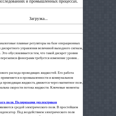
исследованиях и промышленных процессах.
Загрузка...
аналоговые плавные регуляторы на базе операционных
п дискретного управления величиной выходного сигнала,
. Это обусловливается тем, что такой дискрет уровня
пере­записи фонограмм требуется изменение уровня...
ового расхода проводящих жидкостей. Его работа
о применяется в промышленности и коммунальном
да проводящая жидкость движется через магнитное поле,
ональна скорости потока жидкости. Ключевые моменты
ого поля. Поляризация диэлектриков
вляются средой электрического поля. В простейшем
нденсатор. Под воздействием электрического поля