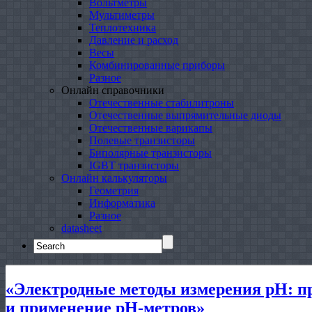
Вольтметры
Мультиметры
Теплотехника
Давление и расход
Весы
Комбинированные приборы
Разное
Онлайн справочники
Отечественные стабилитроны
Отечественные выпрямительные диоды
Отечественные варикапы
Полевые транзисторы
Биполярные транзисторы
IGBT транзисторы
Онлайн калькуляторы
Геометрия
Информатика
Разное
datasheet
Search
for:
«Электродные методы измерения pH: п
и применение pH-метров»