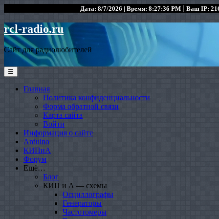
|
Дата: 8/7/2026 | Время: 8:27:36 PM
Ваш IP: 216
rcl-radio.ru
Сайт для радиолюбителей
☰
Главная
Политика конфиденциальности
Форма обратной связи
Карта сайта
Войти
Информация о сайте
Arduino
КИПиА
Форум
Ещё…
Блог
КИП и А — схемы
Осциллографы
Генераторы
Частотомеры