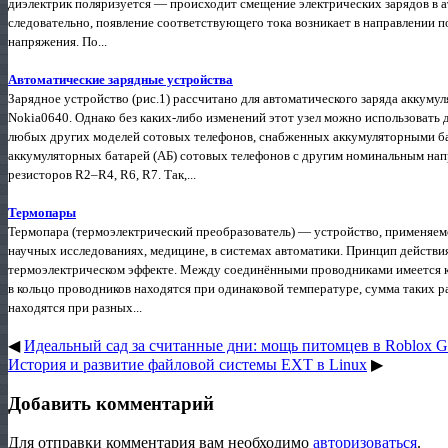
диэлектрик поляризуется — происходит смещение электрических зарядов в ат
следовательно, появление соответствующего тока возникает в направлении 
напряжения. По...
Автоматические зарядные устройства
Зарядное устройство (рис.1) рассчитано для автоматического заряда аккуму
Nokia0640. Однако без каких-либо изменений этот узел можно использовать
любых других моделей сотовых телефонов, снабженных аккумуляторными ба
аккумуляторных батарей (АБ) сотовых телефонов с другим номинальным на
резисторов R2–R4, R6, R7. Так,...
Термопары
Термопара (термоэлектрический преобразователь) — устройство, применяем
научных исследованиях, медицине, в системах автоматики. Принцип действия 
термоэлектрическом эффекте. Между соединёнными проводниками имеется ко
в кольцо проводников находятся при одинаковой температуре, сумма таких р
находятся при разных...
◀
Идеальный сад за считанные дни: мощь питомцев в Roblox G
История и развитие файловой системы EXT в Linux
▶
Добавить комментарий
Для отправки комментария вам необходимо
авторизоваться
.