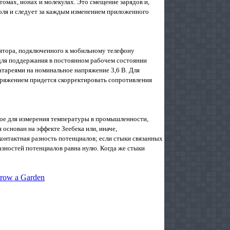
омах, ионах и молекулах. Это смещение зарядов и,
поля и следует за каждым изменением приложенного
лятора, подключенного к мобильному телефону
 для поддержания в постоянном рабочем состоянии
тареями на номинальное напряжение 3,6 В. Для
пряжением придется скорректировать сопротивления
ое для измерения температуры в промышленности,
основан на эффекте Зеебека или, иначе,
нтактная разность потенциалов; если стыки связанных
азностей потенциалов равна нулю. Когда же стыки
row a Garden