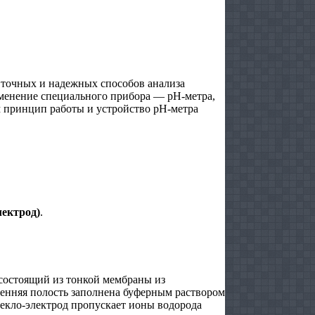
 точных и надежных способов анализа
менение специального прибора — pH-метра,
 принцип работы и устройство pH-метра
лектрод)
.
состоящий из тонкой мембраны из
ренняя полость заполнена буферным раствором
текло-электрод пропускает ионы водорода