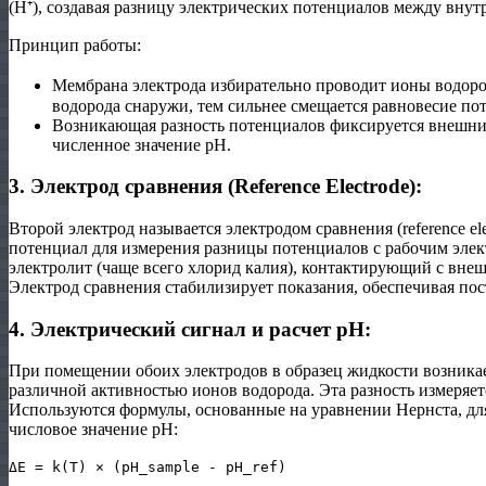
(H⁺)
, создавая разницу электрических потенциалов между вну
Принцип работы:
Мембрана электрода избирательно проводит ионы водоро
водорода снаружи, тем сильнее смещается равновесие по
Возникающая разность потенциалов фиксируется внешни
численное значение pH.
3. Электрод сравнения (Reference Electrode):
Второй электрод называется электродом сравнения (reference el
потенциал для измерения разницы потенциалов с рабочим элек
электролит (чаще всего хлорид калия), контактирующий с вне
Электрод сравнения стабилизирует показания, обеспечивая по
4. Электрический сигнал и расчет pH:
При помещении обоих электродов в образец жидкости возникае
различной активностью ионов водорода. Эта разность измеряет
Используются формулы, основанные на уравнении Нернста, для
числовое значение pH:
ΔE = k(T) × (pH_sample - pH_ref)