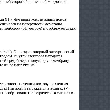
тренней стороной и внешней жидкостью.
да (H⁺). Чем выше концентрация ионов
тенциалов на поверхности мембраны.
м прибором (pH-метром) и отображается как
ectrode). Он создает опорный электрический
тродом. Внутри электрода находится
шней средой через полужидкую мембрану.
стоянное напряжение.
т разность потенциалов, обусловленная
ся pH-метром и выражается в вольтах (V).
 преобразования электрического сигнала в