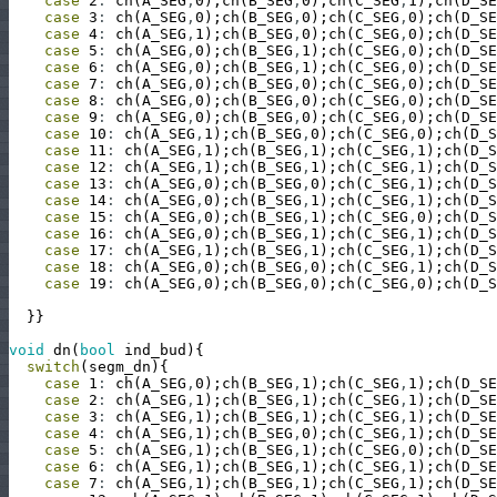
case
2
:
ch
(
A_SEG
,
0
)
;
ch
(
B_SEG
,
0
)
;
ch
(
C_SEG
,
1
)
;
ch
(
D_SE
case
3
:
ch
(
A_SEG
,
0
)
;
ch
(
B_SEG
,
0
)
;
ch
(
C_SEG
,
0
)
;
ch
(
D_SE
case
4
:
ch
(
A_SEG
,
1
)
;
ch
(
B_SEG
,
0
)
;
ch
(
C_SEG
,
0
)
;
ch
(
D_SE
case
5
:
ch
(
A_SEG
,
0
)
;
ch
(
B_SEG
,
1
)
;
ch
(
C_SEG
,
0
)
;
ch
(
D_SE
case
6
:
ch
(
A_SEG
,
0
)
;
ch
(
B_SEG
,
1
)
;
ch
(
C_SEG
,
0
)
;
ch
(
D_SE
case
7
:
ch
(
A_SEG
,
0
)
;
ch
(
B_SEG
,
0
)
;
ch
(
C_SEG
,
0
)
;
ch
(
D_SE
case
8
:
ch
(
A_SEG
,
0
)
;
ch
(
B_SEG
,
0
)
;
ch
(
C_SEG
,
0
)
;
ch
(
D_SE
case
9
:
ch
(
A_SEG
,
0
)
;
ch
(
B_SEG
,
0
)
;
ch
(
C_SEG
,
0
)
;
ch
(
D_SE
case
10
:
ch
(
A_SEG
,
1
)
;
ch
(
B_SEG
,
0
)
;
ch
(
C_SEG
,
0
)
;
ch
(
D_S
case
11
:
ch
(
A_SEG
,
1
)
;
ch
(
B_SEG
,
1
)
;
ch
(
C_SEG
,
1
)
;
ch
(
D_S
case
12
:
ch
(
A_SEG
,
1
)
;
ch
(
B_SEG
,
1
)
;
ch
(
C_SEG
,
1
)
;
ch
(
D_S
case
13
:
ch
(
A_SEG
,
0
)
;
ch
(
B_SEG
,
0
)
;
ch
(
C_SEG
,
1
)
;
ch
(
D_S
case
14
:
ch
(
A_SEG
,
0
)
;
ch
(
B_SEG
,
1
)
;
ch
(
C_SEG
,
1
)
;
ch
(
D_S
case
15
:
ch
(
A_SEG
,
0
)
;
ch
(
B_SEG
,
1
)
;
ch
(
C_SEG
,
0
)
;
ch
(
D_S
case
16
:
ch
(
A_SEG
,
0
)
;
ch
(
B_SEG
,
1
)
;
ch
(
C_SEG
,
1
)
;
ch
(
D_S
case
17
:
ch
(
A_SEG
,
1
)
;
ch
(
B_SEG
,
1
)
;
ch
(
C_SEG
,
1
)
;
ch
(
D_S
case
18
:
ch
(
A_SEG
,
0
)
;
ch
(
B_SEG
,
0
)
;
ch
(
C_SEG
,
1
)
;
ch
(
D_S
case
19
:
ch
(
A_SEG
,
0
)
;
ch
(
B_SEG
,
0
)
;
ch
(
C_SEG
,
0
)
;
ch
(
D_S
}
}
void
dn
(
bool
ind_bud
)
{
switch
(
segm_dn
)
{
case
1
:
ch
(
A_SEG
,
0
)
;
ch
(
B_SEG
,
1
)
;
ch
(
C_SEG
,
1
)
;
ch
(
D_SE
case
2
:
ch
(
A_SEG
,
1
)
;
ch
(
B_SEG
,
1
)
;
ch
(
C_SEG
,
1
)
;
ch
(
D_SE
case
3
:
ch
(
A_SEG
,
1
)
;
ch
(
B_SEG
,
1
)
;
ch
(
C_SEG
,
1
)
;
ch
(
D_SE
case
4
:
ch
(
A_SEG
,
1
)
;
ch
(
B_SEG
,
0
)
;
ch
(
C_SEG
,
1
)
;
ch
(
D_SE
case
5
:
ch
(
A_SEG
,
1
)
;
ch
(
B_SEG
,
1
)
;
ch
(
C_SEG
,
0
)
;
ch
(
D_SE
case
6
:
ch
(
A_SEG
,
1
)
;
ch
(
B_SEG
,
1
)
;
ch
(
C_SEG
,
1
)
;
ch
(
D_SE
case
7
:
ch
(
A_SEG
,
1
)
;
ch
(
B_SEG
,
1
)
;
ch
(
C_SEG
,
1
)
;
ch
(
D_SE