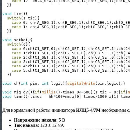
case
12
:
ch
(
A_SEG
,
1
)
;
ch
(
B_SEG
,
1
)
;
ch
(
C_SEG
,
1
)
;
ch
(
D_S
}
}
void
tic
(
)
{
switch
(
s_tic
)
{
case
0
:
ch
(
A_SEG
,
1
)
;
ch
(
B_SEG
,
1
)
;
ch
(
C_SEG
,
1
)
;
ch
(
D_SE
case
1
:
ch
(
A_SEG
,
1
)
;
ch
(
B_SEG
,
1
)
;
ch
(
C_SEG
,
1
)
;
ch
(
D_SE
}
}
void
setka
(
)
{
switch
(
c
)
{
case
0
:
ch
(
C1_SET
,
0
)
;
ch
(
C2_SET
,
1
)
;
ch
(
C3_SET
,
1
)
;
ch
(
C4
case
1
:
ch
(
C1_SET
,
1
)
;
ch
(
C2_SET
,
0
)
;
ch
(
C3_SET
,
1
)
;
ch
(
C4
case
2
:
ch
(
C1_SET
,
1
)
;
ch
(
C2_SET
,
1
)
;
ch
(
C3_SET
,
0
)
;
ch
(
C4
case
3
:
ch
(
C1_SET
,
1
)
;
ch
(
C2_SET
,
1
)
;
ch
(
C3_SET
,
1
)
;
ch
(
C4
case
4
:
ch
(
C1_SET
,
1
)
;
ch
(
C2_SET
,
1
)
;
ch
(
C3_SET
,
1
)
;
ch
(
C4
case
5
:
ch
(
C1_SET
,
1
)
;
ch
(
C2_SET
,
1
)
;
ch
(
C3_SET
,
1
)
;
ch
(
C4
}
}
void
ch
(
int
pin
,
int
logic
)
{
digitalWrite
(
pin
,
logic
)
;
}
void
mig_dv
(
)
{
if
(
millis
(
)
-
times_0
<=
500
)
{
s_tic
=
0
;
}
if
(
m
void
timm
(
)
{
times
=
hh
*
100
+
mm
;
a
[
0
]
=
times
/
1000
;
a
[
1
]
=
time
Для нормальной работы индикатора
ИЛЦ5-4/7М
необходимы с
Напряжение накала
: 5 В
Ток накала
: 120 ± 12 мА