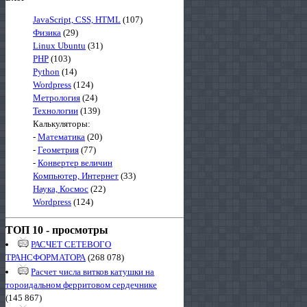
JavaScript, CSS, HTML
(107)
Физика
(29)
Linux Ubuntu
(31)
PHP
(103)
Python
(14)
Wordpress
(124)
Метрология
(24)
Технологии
(139)
Калькуляторы:
-
Математика
(20)
-
Геометрия
(77)
-
Конвертер величин
Компьютер, Интернет
(33)
Наука, Космос
(22)
Wordpress
(124)
ТОП 10 - просмотры
РАСЧЕТ СЕТЕВОГО
ТРАНСФОРМАТОРА
(268 078)
Расчет числа витков катушки на
тороидальном ферритовом сердечнике
(145 867)