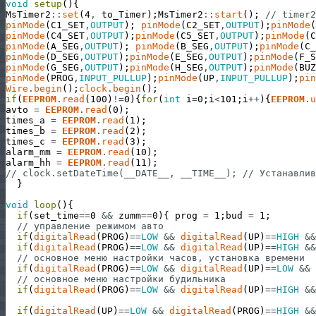
void
setup
(
)
{
MsTimer2
:
:
set
(
4
,
to_Timer
)
;
MsTimer2
:
:
start
(
)
;
// timer2
pinMode
(
C1_SET
,
OUTPUT
)
;
pinMode
(
C2_SET
,
OUTPUT
)
;
pinMode
(
pinMode
(
C4_SET
,
OUTPUT
)
;
pinMode
(
C5_SET
,
OUTPUT
)
;
pinMode
(
C
pinMode
(
A_SEG
,
OUTPUT
)
;
pinMode
(
B_SEG
,
OUTPUT
)
;
pinMode
(
C_
pinMode
(
D_SEG
,
OUTPUT
)
;
pinMode
(
E_SEG
,
OUTPUT
)
;
pinMode
(
F_S
pinMode
(
G_SEG
,
OUTPUT
)
;
pinMode
(
H_SEG
,
OUTPUT
)
;
pinMode
(
BUZ
pinMode
(
PROG
,
INPUT_PULLUP
)
;
pinMode
(
UP
,
INPUT_PULLUP
)
;
pin
Wire
.
begin
(
)
;
clock
.
begin
(
)
;
if
(
EEPROM
.
read
(
100
)
!=
0
)
{
for
(
int
i
=
0
;
i
<
101
;
i
++
)
{
EEPROM
.
u
avto
=
EEPROM
.
read
(
0
)
;
times_a
=
EEPROM
.
read
(
1
)
;
times_b
=
EEPROM
.
read
(
2
)
;
times_c
=
EEPROM
.
read
(
3
)
;
alarm_mm
=
EEPROM
.
read
(
10
)
;
alarm_hh
=
EEPROM
.
read
(
11
)
;
// clock.setDateTime(__DATE__, __TIME__); // Устанавлив
}
void
loop
(
)
{
if
(
set_time
==
0
&&
zumm
==
0
)
{
prog
=
1
;
bud
=
1
;
// управление режимом авто
if
(
digitalRead
(
PROG
)
==
LOW
&&
digitalRead
(
UP
)
==
HIGH
&&
if
(
digitalRead
(
PROG
)
==
LOW
&&
digitalRead
(
UP
)
==
HIGH
&&
// основное меню настройки часов, установка времени
if
(
digitalRead
(
PROG
)
==
LOW
&&
digitalRead
(
UP
)
==
LOW
&&
// основное меню настройки будильника
if
(
digitalRead
(
PROG
)
==
LOW
&&
digitalRead
(
UP
)
==
HIGH
&&
if
(
digitalRead
(
UP
)
==
LOW
&&
digitalRead
(
PROG
)
==
HIGH
&&