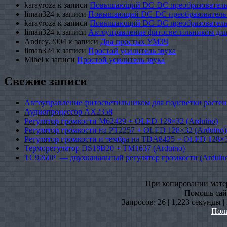
karayroza
к записи
Повышающий DC-DC преобразователь
liman324
к записи
Повышающий DC-DC преобразователь
karayroza
к записи
Повышающий DC-DC преобразователь
liman324
к записи
Автоуправление фитосветильником для
Andrey.2004
к записи
Два простых УМЗЧ
liman324
к записи
Простой усилитель звука
Mihel
к записи
Простой усилитель звука
Свежие записи
Автоуправление фитосветильником для подсветки растен
Аудиопроцессор AX2358
Регулятор громкости M62429 + OLED 128×32 (Arduino)
Регулятор громкости на PT2257 + OLED 128×32 (Arduino)
Регулятор громкости и тембра на TDA8425 + OLED 128×3
Терморегулятор DS18B20 + TM1637 (Arduino)
TC9260P — двухканальный регулятор громкости (Arduin
При копировании матери
Помошь сайт
Запросов: 26 | 1,223 секунды 
Пол