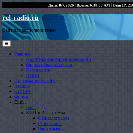
|
Дата: 8/7/2026 | Время: 6:38:03 AM
Ваш IP: 216
rcl-radio.ru
Сайт для радиолюбителей
☰
Главная
Политика конфиденциальности
Форма обратной связи
Карта сайта
Войти
Информация о сайте
Arduino
КИПиА
Форум
Ещё…
Блог
КИП и А — схемы
Осциллографы
Генераторы
Частотомеры