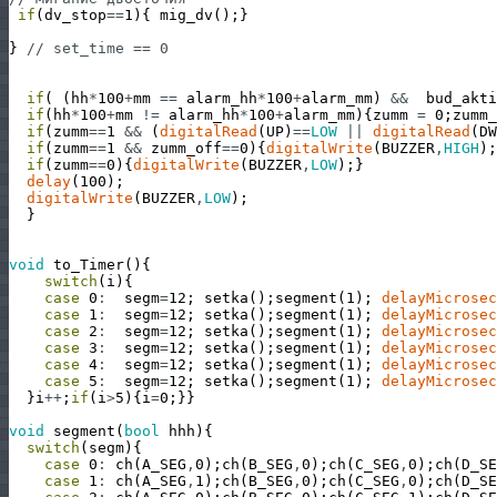
if
(
dv_stop
==
1
)
{
mig_dv
(
)
;
}
}
// set_time == 0
if
(
(
hh
*
100
+
mm
==
alarm_hh
*
100
+
alarm_mm
)
&&
bud_akti
if
(
hh
*
100
+
mm
!=
alarm_hh
*
100
+
alarm_mm
)
{
zumm
=
0
;
zumm_
if
(
zumm
==
1
&&
(
digitalRead
(
UP
)
==
LOW
||
digitalRead
(
DW
if
(
zumm
==
1
&&
zumm_off
==
0
)
{
digitalWrite
(
BUZZER
,
HIGH
)
;
if
(
zumm
==
0
)
{
digitalWrite
(
BUZZER
,
LOW
)
;
}
delay
(
100
)
;
digitalWrite
(
BUZZER
,
LOW
)
;
}
void
to_Timer
(
)
{
switch
(
i
)
{
case
0
:
segm
=
12
;
setka
(
)
;
segment
(
1
)
;
delayMicrosec
case
1
:
segm
=
12
;
setka
(
)
;
segment
(
1
)
;
delayMicrosec
case
2
:
segm
=
12
;
setka
(
)
;
segment
(
1
)
;
delayMicrosec
case
3
:
segm
=
12
;
setka
(
)
;
segment
(
1
)
;
delayMicrosec
case
4
:
segm
=
12
;
setka
(
)
;
segment
(
1
)
;
delayMicrosec
case
5
:
segm
=
12
;
setka
(
)
;
segment
(
1
)
;
delayMicrosec
}
i
++
;
if
(
i
>
5
)
{
i
=
0
;
}
}
void
segment
(
bool
hhh
)
{
switch
(
segm
)
{
case
0
:
ch
(
A_SEG
,
0
)
;
ch
(
B_SEG
,
0
)
;
ch
(
C_SEG
,
0
)
;
ch
(
D_SE
case
1
:
ch
(
A_SEG
,
1
)
;
ch
(
B_SEG
,
0
)
;
ch
(
C_SEG
,
0
)
;
ch
(
D_SE