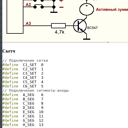
Скетч
// Подключение сетки
#define
C1_SET
0
#define
C2_SET
1
#define
C3_SET
2
#define
C4_SET
3
#define
C5_SET
4
#define
C6_SET
5
// Подключение сегменты-аноды
#define
A_SEG
6
#define
B_SEG
7
#define
C_SEG
8
#define
D_SEG
9
#define
E_SEG
10
#define
F_SEG
11
#define
G_SEG
12
#define
H_SEG
13