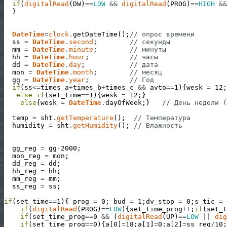
if
(
digitalRead
(
DW
)
==
LOW
&&
digitalRead
(
PROG
)
==
HIGH
&&
}
DateTime
=
clock
.
getDateTime
(
)
;
// опрос времени
ss
=
DateTime
.
second
;
// секунды
mm
=
DateTime
.
minute
;
// минуты
hh
=
DateTime
.
hour
;
// часы
dd
=
DateTime
.
day
;
// дата
mon
=
DateTime
.
month
;
// месяц
gg
=
DateTime
.
year
;
// Год
if
(
ss
<=
times_a
+
times_b
+
times_c
&&
avto
==
1
)
{
wesk
=
12
;
else
if
(
set_time
==
1
)
{
wesk
=
12
;
}
else
{
wesk
=
DateTime
.
dayOfWeek
;
}
// День недели (
temp
=
sht
.
getTemperature
(
)
;
// Температура
humidity
=
sht
.
getHumidity
(
)
;
// Влажность
gg_reg
=
gg
-
2000
;
mon_reg
=
mon
;
dd_reg
=
dd
;
hh_reg
=
hh
;
mm_reg
=
mm
;
ss_reg
=
ss
;
if
(
set_time
==
1
)
{
prog
=
0
;
bud
=
1
;
dv_stop
=
0
;
s_tic
=
if
(
digitalRead
(
PROG
)
==
LOW
)
{
set_time_prog
++
;
if
(
set_t
if
(
set_time_prog
==
0
&&
(
digitalRead
(
UP
)
==
LOW
||
dig
if
(
set_time_prog
==
0
)
{
a
[
0
]
=
18
;
a
[
1
]
=
0
;
a
[
2
]
=
ss_reg
/
10
;