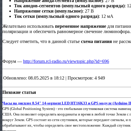
Напряжение анода-сегмента (импульсное)
: 27 В
Ток анодов-сегментов (импульсный одного разряда)
: 1
Напряжение сетки (импульсное)
: 27 В
Ток сетки (импульсный одного разряда)
: 12 мА
Желательно использовать
переменное напряжение
для питания
поляризации и обеспечить равномерное свечение люминофора.
Следует отметить, что в данной статье
схема питания
не рассм
Форум —
http://forum.rcl-radio.ru/viewtopic.php?id=696
Обновлено: 08.05.2025 в 18:12 | Просмотров: 4 949
Похожие статьи
Часы на дисплее 0.54″ 14-segment LED HT16K33 и GPS модуле (Arduino I
GPS (Global Positioning System) - это глобальная спутниковая система нави
США. Она позволяет определять координаты и время в любой точке Земли с 
вокруг Земли. GPS состоит из сети спутников, которые передают сигналы, и
обрабатывают их, чтобы определить свое местоположение. Каждый спутник
времени...