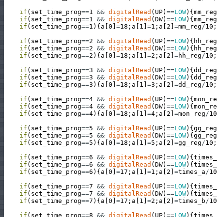
if
(
set_time_prog
==
1
&&
digitalRead
(
UP
)
==
LOW
)
{
mm_reg
if
(
set_time_prog
==
1
&&
digitalRead
(
DW
)
==
LOW
)
{
mm_reg
if
(
set_time_prog
==
1
)
{
a
[
0
]
=
18
;
a
[
1
]
=
1
;
a
[
2
]
=
mm_reg
/
10
;
if
(
set_time_prog
==
2
&&
digitalRead
(
UP
)
==
LOW
)
{
hh_reg
if
(
set_time_prog
==
2
&&
digitalRead
(
DW
)
==
LOW
)
{
hh_reg
if
(
set_time_prog
==
2
)
{
a
[
0
]
=
18
;
a
[
1
]
=
2
;
a
[
2
]
=
hh_reg
/
10
;
if
(
set_time_prog
==
3
&&
digitalRead
(
UP
)
==
LOW
)
{
dd_reg
if
(
set_time_prog
==
3
&&
digitalRead
(
DW
)
==
LOW
)
{
dd_reg
if
(
set_time_prog
==
3
)
{
a
[
0
]
=
18
;
a
[
1
]
=
3
;
a
[
2
]
=
dd_reg
/
10
;
if
(
set_time_prog
==
4
&&
digitalRead
(
UP
)
==
LOW
)
{
mon_re
if
(
set_time_prog
==
4
&&
digitalRead
(
DW
)
==
LOW
)
{
mon_re
if
(
set_time_prog
==
4
)
{
a
[
0
]
=
18
;
a
[
1
]
=
4
;
a
[
2
]
=
mon_reg
/
10
if
(
set_time_prog
==
5
&&
digitalRead
(
UP
)
==
LOW
)
{
gg_reg
if
(
set_time_prog
==
5
&&
digitalRead
(
DW
)
==
LOW
)
{
gg_reg
if
(
set_time_prog
==
5
)
{
a
[
0
]
=
18
;
a
[
1
]
=
5
;
a
[
2
]
=
gg_reg
/
10
;
if
(
set_time_prog
==
6
&&
digitalRead
(
UP
)
==
LOW
)
{
times_
if
(
set_time_prog
==
6
&&
digitalRead
(
DW
)
==
LOW
)
{
times_
if
(
set_time_prog
==
6
)
{
a
[
0
]
=
17
;
a
[
1
]
=
1
;
a
[
2
]
=
times_a
/
10
if
(
set_time_prog
==
7
&&
digitalRead
(
UP
)
==
LOW
)
{
times_
if
(
set_time_prog
==
7
&&
digitalRead
(
DW
)
==
LOW
)
{
times_
if
(
set_time_prog
==
7
)
{
a
[
0
]
=
17
;
a
[
1
]
=
2
;
a
[
2
]
=
times_b
/
10
if
(
set_time_prog
==
8
&&
digitalRead
(
UP
)
==
LOW
)
{
times_