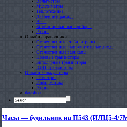
Вольтметры
Мультиметры
Теплотехника
Давление и расход
Весы
Комбинированные приборы
Разное
Онлайн справочники
Отечественные стабилитроны
Отечественные выпрямительные диоды
Отечественные варикапы
Полевые транзисторы
Биполярные транзисторы
IGBT транзисторы
Онлайн калькуляторы
Геометрия
Информатика
Разное
datasheet
Search
for:
Часы — будильник на П543 (ИЛЦ5-4/7М