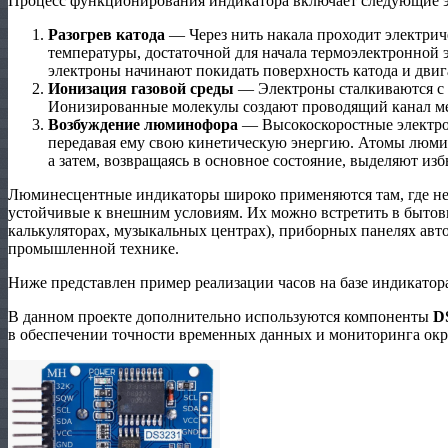
Процесс функционирования индикатора включает следующие 
Разогрев катода
— Через нить накала проходит электрич
температуры, достаточной для начала термоэлектронной э
электроны начинают покидать поверхность катода и двига
Ионизация газовой среды
— Электроны сталкиваются с 
Ионизированные молекулы создают проводящий канал ме
Возбуждение люминофора
— Высокоскоростные электро
передавая ему свою кинетическую энергию. Атомы люмин
а затем, возвращаясь в основное состояние, выделяют из
Люминесцентные индикаторы широко применяются там, где нео
устойчивые к внешним условиям. Их можно встретить в бытов
калькуляторах, музыкальных центрах), приборных панелях ав
промышленной технике.
Ниже представлен пример реализации часов на базе индикато
В данном проекте дополнительно используются компоненты
D
в обеспечении точности временных данных и мониторинга ок