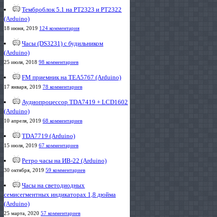
Темброблок 5.1 на PT2323 и PT2322
(Arduino)
18 июня, 2019
124 комментария
Часы (DS3231) с будильником
(Arduino)
25 июля, 2018
98 комментариев
FM приемник на TEA5767 (Arduino)
17 января, 2019
78 комментариев
Аудиопроцессор TDA7419 + LCD1602
(Arduino)
10 апреля, 2019
68 комментариев
TDA7719 (Arduino)
15 июля, 2019
67 комментариев
Ретро часы на ИВ-22 (Arduino)
30 октября, 2019
59 комментариев
Часы на светодиодных
семисегментных индикаторах 1,8 дюйма
(Arduino)
25 марта, 2020
57 комментариев