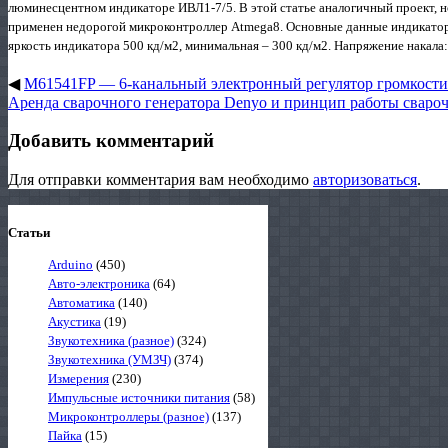
люминесцентном индикаторе ИВЛ1-7/5. В этой статье аналогичный проект, н
применен недорогой микроконтроллер Atmega8. Основные данные индикатор
яркость индикатора 500 кд/м2, минимальная – 300 кд/м2. Напряжение накала: 
◀
M61541FP — 6-канальный электронный регулятор громкости 
Аренда сварочного генератора Denyo и принцип работы свароч
Добавить комментарий
Для отправки комментария вам необходимо
авторизоваться
.
Статьи
Arduino
(450)
Авто-электроника
(64)
Автоматика
(140)
Акустика
(19)
Звукотехника (разное)
(324)
Звукотехника (УМЗЧ)
(374)
Измерения
(230)
Импульсные источники питания
(58)
Микроконтроллеры (разное)
(137)
Пайка
(15)