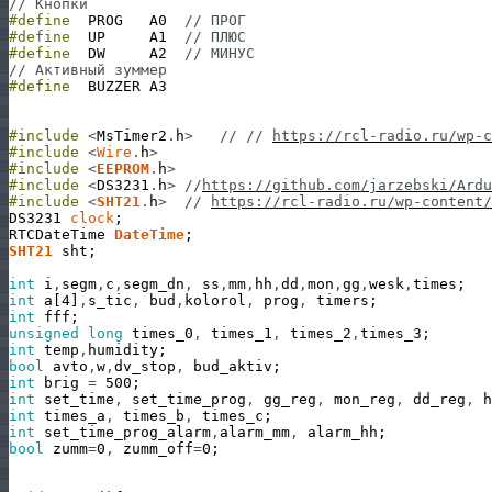
// Кнопки
#define
PROG
A0
// ПРОГ
#define
UP
A1
// ПЛЮС
#define
DW
A2
// МИНУС
// Активный зуммер
#define
BUZZER
A3
#include
<
MsTimer2
.
h
>
// // 
https://rcl-radio.ru/wp-c
#include
<
Wire
.
h
>
#include
<
EEPROM
.
h
>
#include
<
DS3231
.
h
>
//
https://github.com/jarzebski/Ardu
#include
<
SHT21
.
h
>
// 
https://rcl-radio.ru/wp-content/
DS3231
clock
;
RTCDateTime
DateTime
;
SHT21
sht
;
int
i
,
segm
,
c
,
segm_dn
,
ss
,
mm
,
hh
,
dd
,
mon
,
gg
,
wesk
,
times
;
int
a
[
4
]
,
s_tic
,
bud
,
kolorol
,
prog
,
timers
;
int
fff
;
unsigned
long
times_0
,
times_1
,
times_2
,
times_3
;
int
temp
,
humidity
;
bool
avto
,
w
,
dv_stop
,
bud_aktiv
;
int
brig
=
500
;
int
set_time
,
set_time_prog
,
gg_reg
,
mon_reg
,
dd_reg
,
h
int
times_a
,
times_b
,
times_c
;
int
set_time_prog_alarm
,
alarm_mm
,
alarm_hh
;
bool
zumm
=
0
,
zumm_off
=
0
;