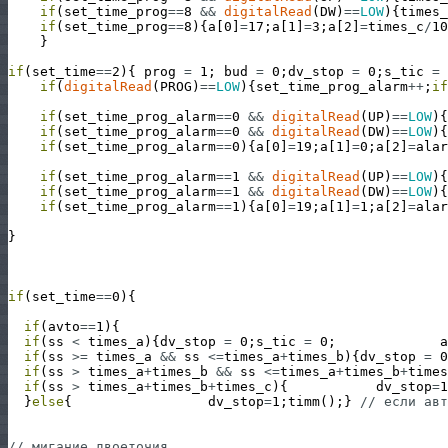
if
(
set_time_prog
==
8
&&
digitalRead
(
DW
)
==
LOW
)
{
times_
if
(
set_time_prog
==
8
)
{
a
[
0
]
=
17
;
a
[
1
]
=
3
;
a
[
2
]
=
times_c
/
10
}
if
(
set_time
==
2
)
{
prog
=
1
;
bud
=
0
;
dv_stop
=
0
;
s_tic
=
if
(
digitalRead
(
PROG
)
==
LOW
)
{
set_time_prog_alarm
++
;
if
if
(
set_time_prog_alarm
==
0
&&
digitalRead
(
UP
)
==
LOW
)
{
if
(
set_time_prog_alarm
==
0
&&
digitalRead
(
DW
)
==
LOW
)
{
if
(
set_time_prog_alarm
==
0
)
{
a
[
0
]
=
19
;
a
[
1
]
=
0
;
a
[
2
]
=
alar
if
(
set_time_prog_alarm
==
1
&&
digitalRead
(
UP
)
==
LOW
)
{
if
(
set_time_prog_alarm
==
1
&&
digitalRead
(
DW
)
==
LOW
)
{
if
(
set_time_prog_alarm
==
1
)
{
a
[
0
]
=
19
;
a
[
1
]
=
1
;
a
[
2
]
=
alar
}
if
(
set_time
==
0
)
{
if
(
avto
==
1
)
{
if
(
ss
<
times_a
)
{
dv_stop
=
0
;
s_tic
=
0
;
a
if
(
ss
>=
times_a
&&
ss
<=
times_a
+
times_b
)
{
dv_stop
=
0
if
(
ss
>
times_a
+
times_b
&&
ss
<=
times_a
+
times_b
+
times
if
(
ss
>
times_a
+
times_b
+
times_c
)
{
dv_stop
=
1
}
else
{
dv_stop
=
1
;
timm
(
)
;
}
// если авт
// мигание двоеточия