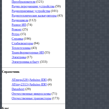
Преобразователи
(121)
Радио передающие устройства
(59)
Радиоприемные устройства
(101)
Радиотехнические калькуляторы
(43)
Радиошкола
(112)
Разное ИП
(74)
Ремонт
(25)
Ретро
(15)
Справка
(196)
Стабилизаторы
(94)
Теплотехника
(43)
Трансформаторные ИП
(55)
Электрика
(17)
Электроника в быту
(333)
Справочник
ATmega328 (Arduino IDE)
(9)
ATtiny2313 (Arduino IDE)
(4)
Datasheet
(29)
Отечественные микросхемы
(71)
Отечественные транзисторы
(173)
Блог