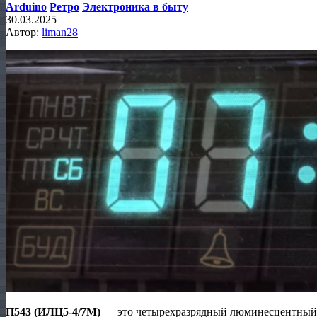
Arduino
Ретро
Электроника в быту
30.03.2025
Автор:
liman28
П543 (ИЛЦ5-4/7М)
— это четырехразрядный люминесцентный 