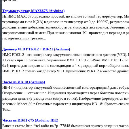
Терморегулятор MAX6675 (Arduino)
На ИМС MAX6675 довольно простой, но вполне точный терморегулятор. Ми
термопарами типа К(ХА) в диапазоне температур от 0 до 1000ºС, регулировк
дополнительно добавлена возможность регулировки гистерезиса. Значения ре
энергонезависимой памяти.При нажатии кнопки "К" происходит переход в ре
гистерезиса, при третьем...
Драйвер VFD PT6312 + ИВ-21 (Arduino)
ИМС PT6312 - это контроллер вакуумного люминесцентного дисплея (VFD). П
11 сеток при 11 сегментах. Управление ИМС PT6312 3-Wire. ИМС PT6312 по
6х4, порты для подключения светодиодов и 4-х разрядный порт общего назна
ИМС PT6312 только как драйвер VFD. Применение PT6312 в качестве драйвер
Часы на ИВ-18 (Arduino)
ИВ-18 - индикатор вакуумный люминесцентный многоразрядный для отображе
Оформление — стеклянное. Индикация производится через боковую поверхнос
разрядов девять (9 разряд знак минус и точка). Изображение формируется из
зеленый. Масса 30 г. Основные параметры индикатора ИВ-18: Яркость свечен
Ток...
Часы на ИВЛ1-7/5 (Arduino IDE)
Ранее в статье http://rcl-radio.ru/?p=77848 был описан пример создания ча