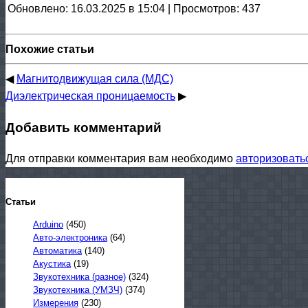
Обновлено: 16.03.2025 в 15:04 | Просмотров: 437
Похожие статьи
◀
Магнитодвижущая сила (МДС)
Диэлектрическая проницаемость
▶
Добавить комментарий
Для отправки комментария вам необходимо
авторизовать
Статьи
Arduino
(450)
Авто-электроника
(64)
Автоматика
(140)
Акустика
(19)
Звукотехника (разное)
(324)
Звукотехника (УМЗЧ)
(374)
Измерения
(230)