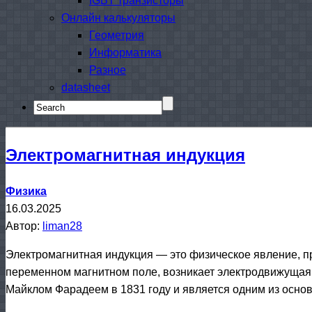
IGBT транзисторы
Онлайн калькуляторы
Геометрия
Информатика
Разное
datasheet
Search
for:
Электромагнитная индукция
Физика
16.03.2025
Автор:
liman28
Электромагнитная индукция — это физическое явление, п
переменном магнитном поле, возникает электродвижущая 
Майклом Фарадеем в 1831 году и является одним из осно