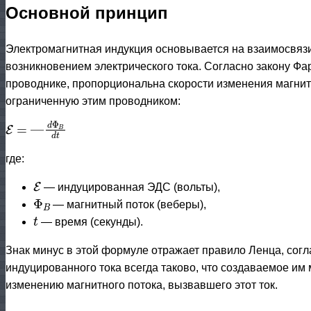
Основной принцип
Электромагнитная индукция основывается на взаимосвяз
возникновением электрического тока. Согласно закону Фа
проводнике, пропорциональна скорости изменения магнитн
ограниченную этим проводником:
E
d
Φ
=
—
B
d
t
где:
E
— индуцированная ЭДС (вольты),
Φ
B
— магнитный поток (веберы),
t
— время (секунды).
Знак минус в этой формуле отражает правило Ленца, сог
индуцированного тока всегда таково, что создаваемое им
изменению магнитного потока, вызвавшего этот ток.