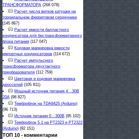
ТРАНСФОРМАТОРА
(268 078)
Расчет числа витков катушки на
тороидальном ферритовом сердечнике
(145 867)
Расчет емкости балластного
конденсатора для бестрансформаторного
блока питания
(117 047)
Кодовая маркировка емкости
импортных конденсаторов
(114 672)
Расчет импульсного
трансформатора двухтактного
преобразователя
(112 759)
Цветовая и кодовая маркировка
дросселей
(105 811)
Мощный источник питания 4…30В
20А
(98 827)
Темброблок на TDA8425 (Arduino)
(96 713)
Источник питания 0…300В
(95 102)
Темброблок 5.1 на PT2323 и PT2322
(Arduino)
(92 151)
ТОП 10 - комментарии