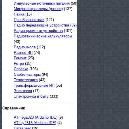
Импульсные источники питания
(58)
Микроконтроллеры (разное)
(137)
Пайка
(15)
Преобразователи
(121)
Радио передающие устройства
(59)
Радиоприемные устройства
(101)
Радиотехнические калькуляторы
(43)
Радиошкола
(112)
Разное ИП
(74)
Ремонт
(25)
Ретро
(15)
Справка
(196)
Стабилизаторы
(94)
Теплотехника
(43)
Трансформаторные ИП
(55)
Электрика
(17)
Электроника в быту
(333)
Справочник
ATmega328 (Arduino IDE)
(9)
ATtiny2313 (Arduino IDE)
(4)
Datasheet
(29)