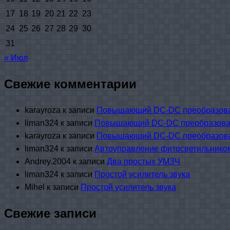
17
18
19
20
21
22
23
24
25
26
27
28
29
30
31
« Июл
Свежие комментарии
karayroza
к записи
Повышающий DC-DC преобразова
liman324
к записи
Повышающий DC-DC преобразоват
karayroza
к записи
Повышающий DC-DC преобразова
liman324
к записи
Автоуправление фитосветильником
Andrey.2004
к записи
Два простых УМЗЧ
liman324
к записи
Простой усилитель звука
Mihel
к записи
Простой усилитель звука
Свежие записи