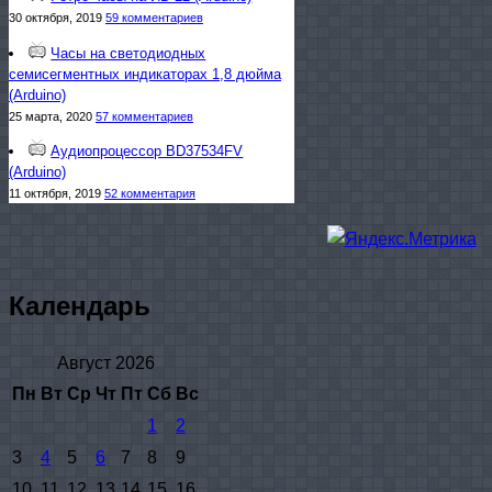
30 октября, 2019
59 комментариев
Часы на светодиодных
семисегментных индикаторах 1,8 дюйма
(Arduino)
25 марта, 2020
57 комментариев
Аудиопроцессор BD37534FV
(Arduino)
11 октября, 2019
52 комментария
Календарь
Август 2026
Пн
Вт
Ср
Чт
Пт
Сб
Вс
1
2
3
4
5
6
7
8
9
10
11
12
13
14
15
16