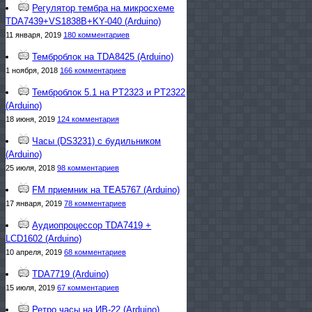
Регулятор тембра на микросхеме
TDA7439+VS1838B+KY-040 (Arduino)
11 января, 2019
180 комментариев
Темброблок на TDA8425 (Arduino)
1 ноября, 2018
166 комментариев
Темброблок 5.1 на PT2323 и PT2322
(Arduino)
18 июня, 2019
124 комментария
Часы (DS3231) с будильником
(Arduino)
25 июля, 2018
98 комментариев
FM приемник на TEA5767 (Arduino)
17 января, 2019
78 комментариев
Аудиопроцессор TDA7419 +
LCD1602 (Arduino)
10 апреля, 2019
68 комментариев
TDA7719 (Arduino)
15 июля, 2019
67 комментариев
Ретро часы на ИВ-22 (Arduino)