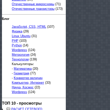
Отечественные микросхемы
(71)
Отечественные транзисторы
(173)
Блог
JavaScript, CSS, HTML
(107)
Физика
(29)
Linux Ubuntu
(31)
PHP
(103)
Python
(14)
Wordpress
(124)
Метрология
(24)
Технологии
(139)
Калькуляторы:
-
Математика
(20)
-
Геометрия
(77)
-
Конвертер величин
Компьютер, Интернет
(33)
Наука, Космос
(22)
Wordpress
(124)
ТОП 10 - просмотры
РАСЧЕТ СЕТЕВОГО