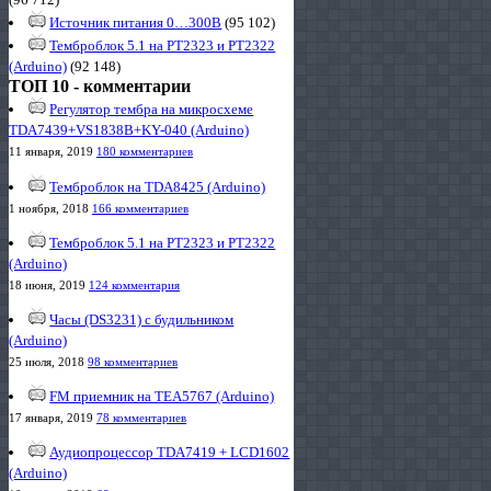
Источник питания 0…300В
(95 102)
Темброблок 5.1 на PT2323 и PT2322
(Arduino)
(92 148)
ТОП 10 - комментарии
Регулятор тембра на микросхеме
TDA7439+VS1838B+KY-040 (Arduino)
11 января, 2019
180 комментариев
Темброблок на TDA8425 (Arduino)
1 ноября, 2018
166 комментариев
Темброблок 5.1 на PT2323 и PT2322
(Arduino)
18 июня, 2019
124 комментария
Часы (DS3231) с будильником
(Arduino)
25 июля, 2018
98 комментариев
FM приемник на TEA5767 (Arduino)
17 января, 2019
78 комментариев
Аудиопроцессор TDA7419 + LCD1602
(Arduino)