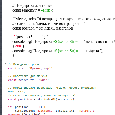
//
Подстрока для поиска
const searchStr
=
«мир»
;
//
Метод indexOf возвращает индекс первого вхождения п
//
если она найдена, иначе возвращает
—
1
.
const position
=
str.indexOf
(
searchStr
)
;
if
(
position !
==
—
1
)
{
console.log
(
`Подстрока
«${searchStr}»
найдена в позиции 
}
else
{
console.log
(
`Подстрока
«${searchStr}»
не найдена.`
)
;
}