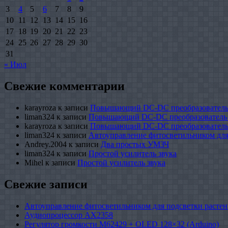
3
4
5
6
7
8
9
10
11
12
13
14
15
16
17
18
19
20
21
22
23
24
25
26
27
28
29
30
31
« Июл
Свежие комментарии
karayroza
к записи
Повышающий DC-DC преобразователь
liman324
к записи
Повышающий DC-DC преобразователь
karayroza
к записи
Повышающий DC-DC преобразователь
liman324
к записи
Автоуправление фитосветильником для
Andrey.2004
к записи
Два простых УМЗЧ
liman324
к записи
Простой усилитель звука
Mihel
к записи
Простой усилитель звука
Свежие записи
Автоуправление фитосветильником для подсветки растен
Аудиопроцессор AX2358
Регулятор громкости M62429 + OLED 128×32 (Arduino)