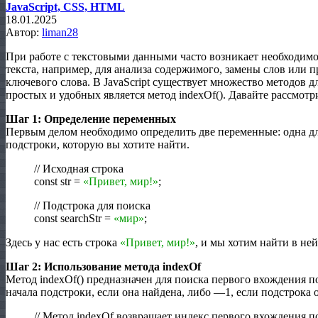
JavaScript, CSS, HTML
18.01.2025
Автор:
liman28
При работе с текстовыми данными часто возникает необходим
текста, например, для анализа содержимого, замены слов или 
ключевого слова. В JavaScript существует множество методов д
простых и удобных является метод indexOf
(
)
. Давайте рассмотр
Шаг
1
: Определение переменных
Первым делом необходимо определить две переменные: одна дл
подстроки, которую вы хотите найти.
//
Исходная строка
const str
=
«Привет, мир!»
;
//
Подстрока для поиска
const searchStr
=
«мир»
;
Здесь у нас есть строка
«Привет, мир!»
, и мы хотим найти в не
Шаг
2
: Использование метода indexOf
Метод indexOf
(
)
предназначен для поиска первого вхождения по
начала подстроки, если она найдена, либо
—
1
, если подстрока 
//
Метод indexOf возвращает индекс первого вхождения п