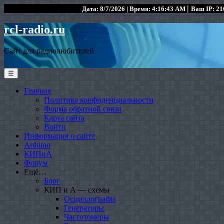
|
Дата: 8/7/2026 | Время: 4:16:43 AM
Ваш IP: 216
rcl-radio.ru
Сайт для радиолюбителей
☰
Главная
Политика конфиденциальности
Форма обратной связи
Карта сайта
Войти
Информация о сайте
Arduino
КИПиА
Форум
Ещё…
Блог
КИП и А — схемы
Осциллографы
Генераторы
Частотомеры