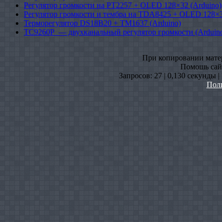
Регулятор громкости на PT2257 + OLED 128×32 (Arduino)
Регулятор громкости и тембра на TDA8425 + OLED 128×3
Терморегулятор DS18B20 + TM1637 (Arduino)
TC9260P — двухканальный регулятор громкости (Arduin
При копировании матери
Помошь сайт
Запросов: 27 | 0,130 секунды 
Пол