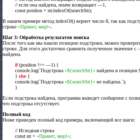
//
если она найдена, иначе возвращает
—
1
.
const position
=
str.indexOf
(
searchStr
)
;
В нашем примере метод indexOf
(
)
вернет число
8
, так как подс
строке
«Привет, мир!»
.
Шаг
3
: Обработка результатов поиска
После того как мы нашли позицию подстроки, можно проверить
строке. Для этого достаточно сравнить полученное значение с
найдена.
if
(
position !
==
—
1
)
{
console.log
(
`Подстрока
«${searchStr}»
найдена в позиции 
}
else
{
console.log
(
`Подстрока
«${searchStr}»
не найдена.`
)
;
}
Если подстрока найдена, программа выведет сообщение с пози
что подстрока отсутствует.
Полный код
Ниже приведен полный код примера, включающий все шаги:
//
Исходная строка
const str
=
«Привет, мир!»
;