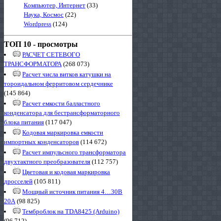
Компьютер, Интернет
(33)
Наука, Космос
(22)
Wordpress
(124)
ТОП 10 - просмотры
РАСЧЕТ СЕТЕВОГО
ТРАНСФОРМАТОРА
(268 073)
Расчет числа витков катушки на
тороидальном ферритовом сердечнике
(145 864)
Расчет емкости балластного
конденсатора для бестрансформаторного
блока питания
(117 047)
Кодовая маркировка емкости
импортных конденсаторов
(114 672)
Расчет импульсного трансформатора
двухтактного преобразователя
(112 757)
Цветовая и кодовая маркировка
дросселей
(105 811)
Мощный источник питания 4…30В
20А
(98 825)
Темброблок на TDA8425 (Arduino)
(96 712)