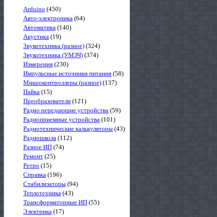
Arduino
(450)
Авто-электроника
(64)
Автоматика
(140)
Акустика
(19)
Звукотехника (разное)
(324)
Звукотехника (УМЗЧ)
(374)
Измерения
(230)
Импульсные источники питания
(58)
Микроконтроллеры (разное)
(137)
Пайка
(15)
Преобразователи
(121)
Радио передающие устройства
(59)
Радиоприемные устройства
(101)
Радиотехнические калькуляторы
(43)
Радиошкола
(112)
Разное ИП
(74)
Ремонт
(25)
Ретро
(15)
Справка
(196)
Стабилизаторы
(94)
Теплотехника
(43)
Трансформаторные ИП
(55)
Электрика
(17)