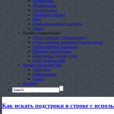
Вольтметры
Мультиметры
Теплотехника
Давление и расход
Весы
Комбинированные приборы
Разное
Онлайн справочники
Отечественные стабилитроны
Отечественные выпрямительные диоды
Отечественные варикапы
Полевые транзисторы
Биполярные транзисторы
IGBT транзисторы
Онлайн калькуляторы
Геометрия
Информатика
Разное
datasheet
Search
for:
Как искать подстроки в строке с исполь