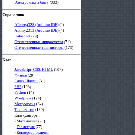
Электроника в быту
(333)
Справочник
ATmega328 (Arduino IDE)
(9)
ATtiny2313 (Arduino IDE)
(4)
Datasheet
(29)
Отечественные микросхемы
(71)
Отечественные транзисторы
(173)
Блог
JavaScript, CSS, HTML
(107)
Физика
(29)
Linux Ubuntu
(31)
PHP
(103)
Python
(14)
Wordpress
(124)
Метрология
(24)
Технологии
(139)
Калькуляторы:
-
Математика
(20)
-
Геометрия
(77)
-
Конвертер величин