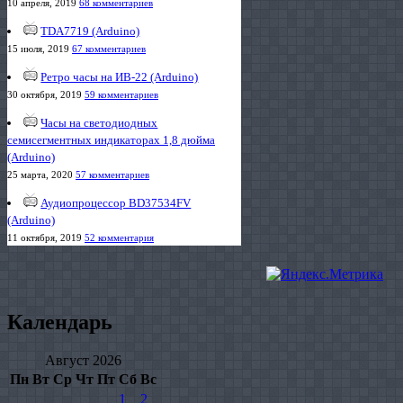
10 апреля, 2019
68 комментариев
TDA7719 (Arduino)
15 июля, 2019
67 комментариев
Ретро часы на ИВ-22 (Arduino)
30 октября, 2019
59 комментариев
Часы на светодиодных
семисегментных индикаторах 1,8 дюйма
(Arduino)
25 марта, 2020
57 комментариев
Аудиопроцессор BD37534FV
(Arduino)
11 октября, 2019
52 комментария
Календарь
Август 2026
Пн
Вт
Ср
Чт
Пт
Сб
Вс
1
2