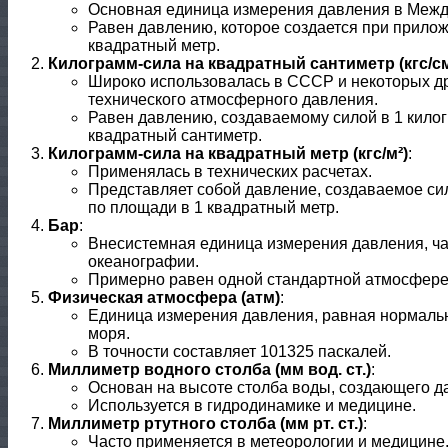
Основная единица измерения давления в Межд
Равен давлению, которое создается при прилож
квадратный метр.
Килограмм-сила на квадратный сантиметр (кгс/см
Широко использовалась в СССР и некоторых др
технического атмосферного давления.
Равен давлению, создаваемому силой в 1 килог
квадратный сантиметр.
Килограмм-сила на квадратный метр (кгс/м²)
:
Применялась в технических расчетах.
Представляет собой давление, создаваемое сил
по площади в 1 квадратный метр.
Бар
:
Внесистемная единица измерения давления, ча
океанографии.
Примерно равен одной стандартной атмосфере
Физическая атмосфера (атм)
:
Единица измерения давления, равная нормаль
моря.
В точности составляет 101325 паскалей.
Миллиметр водного столба (мм вод. ст.)
:
Основан на высоте столба воды, создающего д
Используется в гидродинамике и медицине.
Миллиметр ртутного столба (мм рт. ст.)
:
Часто применяется в метеорологии и медицине