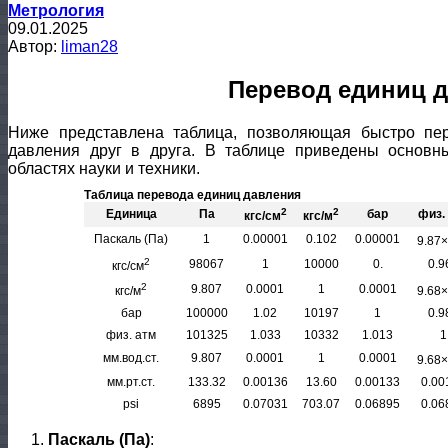
Метрология
09.01.2025
Автор:
liman28
Перевод единиц 
Ниже представлена таблица, позволяющая быстро пе
давления друг в друга. В таблице приведены основн
областях науки и техники.
Таблица перевода единиц давления
2
2
Единица
Па
бар
физ.
кгс/см
кгс/м
Паскаль (Па)
1
0.00001
0.102
0.00001
9.87
2
98067
1
10000
0.
0.9
кгс/см
2
9.807
0.0001
1
0.0001
кгс/м
9.68
бар
100000
1.02
10197
1
0.9
физ. атм
101325
1.033
10332
1.013
1
мм.вод.ст.
9.807
0.0001
1
0.0001
9.68
мм.рт.ст.
133.32
0.00136
13.60
0.00133
0.00
psi
6895
0.07031
703.07
0.06895
0.06
Паскаль (Па)
: