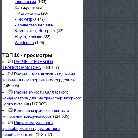
Технологии
(139)
Калькуляторы:
-
Математика
(20)
-
Геометрия
(77)
-
Конвертер величин
Компьютер, Интернет
(33)
Наука, Космос
(22)
Wordpress
(124)
ТОП 10 - просмотры
РАСЧЕТ СЕТЕВОГО
ТРАНСФОРМАТОРА
(268 197)
Расчет числа витков катушки на
тороидальном ферритовом сердечнике
(145 905)
Расчет емкости балластного
конденсатора для бестрансформаторного
блока питания
(117 069)
Кодовая маркировка емкости
импортных конденсаторов
(114 685)
Расчет импульсного
трансформатора двухтактного
преобразователя
(112 787)