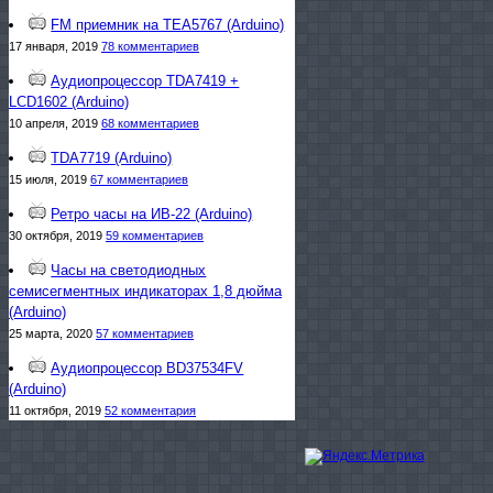
FM приемник на TEA5767 (Arduino)
17 января, 2019
78 комментариев
Аудиопроцессор TDA7419 +
LCD1602 (Arduino)
10 апреля, 2019
68 комментариев
TDA7719 (Arduino)
15 июля, 2019
67 комментариев
Ретро часы на ИВ-22 (Arduino)
30 октября, 2019
59 комментариев
Часы на светодиодных
семисегментных индикаторах 1,8 дюйма
(Arduino)
25 марта, 2020
57 комментариев
Аудиопроцессор BD37534FV
(Arduino)
11 октября, 2019
52 комментария