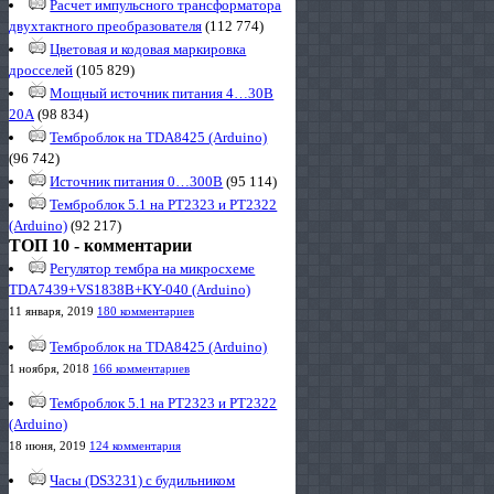
Расчет импульсного трансформатора
двухтактного преобразователя
(112 774)
Цветовая и кодовая маркировка
дросселей
(105 829)
Мощный источник питания 4…30В
20А
(98 834)
Темброблок на TDA8425 (Arduino)
(96 742)
Источник питания 0…300В
(95 114)
Темброблок 5.1 на PT2323 и PT2322
(Arduino)
(92 217)
ТОП 10 - комментарии
Регулятор тембра на микросхеме
TDA7439+VS1838B+KY-040 (Arduino)
11 января, 2019
180 комментариев
Темброблок на TDA8425 (Arduino)
1 ноября, 2018
166 комментариев
Темброблок 5.1 на PT2323 и PT2322
(Arduino)
18 июня, 2019
124 комментария
Часы (DS3231) с будильником