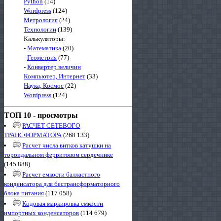
Python
(14)
Wordpress
(124)
Метрология
(24)
Технологии
(139)
Калькуляторы:
-
Математика
(20)
-
Геометрия
(77)
-
Конвертер величин
Компьютер, Интернет
(33)
Наука, Космос
(22)
Wordpress
(124)
ТОП 10 - просмотры
РАСЧЕТ СЕТЕВОГО
ТРАНСФОРМАТОРА
(268 133)
Расчет числа витков катушки на
тороидальном ферритовом сердечнике
(145 888)
Расчет емкости балластного
конденсатора для бестрансформаторного
блока питания
(117 058)
Кодовая маркировка емкости
импортных конденсаторов
(114 679)