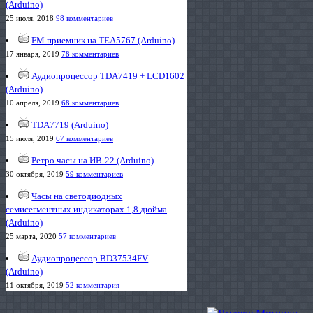
(Arduino)
25 июля, 2018
98 комментариев
FM приемник на TEA5767 (Arduino)
17 января, 2019
78 комментариев
Аудиопроцессор TDA7419 + LCD1602
(Arduino)
10 апреля, 2019
68 комментариев
TDA7719 (Arduino)
15 июля, 2019
67 комментариев
Ретро часы на ИВ-22 (Arduino)
30 октября, 2019
59 комментариев
Часы на светодиодных
семисегментных индикаторах 1,8 дюйма
(Arduino)
25 марта, 2020
57 комментариев
Аудиопроцессор BD37534FV
(Arduino)
11 октября, 2019
52 комментария