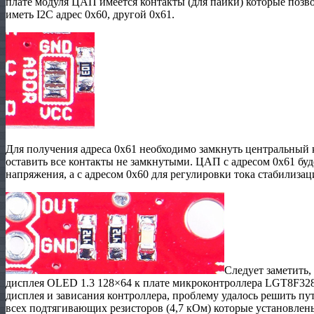
плате модуля ЦАП имеется контакты (для пайки) которые поз
иметь I2C адрес 0х60, другой 0х61.
Для получения адреса 0х61 необходимо замкнуть центральный 
оставить все контакты не замкнутыми. ЦАП с адресом 0х61 буд
напряжения, а с адресом 0х60 для регулировки тока стабилизац
Следует заметить
дисплея OLED 1.3 128×64 к плате микроконтроллера LGT8F328
дисплея и зависания контроллера, проблему удалось решить п
всех подтягивающих резисторов (4,7 кОм) которые установлены