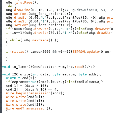
u8g
.
firstPage
(
)
;
do
{
u8g
.
drawLine
(
0
,
16
,
128
,
16
)
;
//u8g.drawLine(0, 53, 12
u8g
.
setFont
(
u8g_font_profont29r
)
;
u8g
.
drawStr
(
0
,
40
,
"U"
)
;
u8g
.
setPrintPos
(
35
,
40
)
;
u8g
.
pri
u8g
.
drawStr
(
0
,
64
,
"I"
)
;
u8g
.
setPrintPos
(
35
,
64
)
;
u8g
.
pri
u8g
.
setFont
(
u8g_font_profont15r
)
;
if
(
iu
==
0
)
{
u8g
.
drawStr
(
0
,
12
,
"U >"
)
;
}
else
{
u8g
.
drawStr
(
0
if
(
iu
==
1
)
{
u8g
.
drawStr
(
70
,
12
,
"I >"
)
;
}
else
{
u8g
.
drawStr
(
}
while
(
u8g
.
nextPage
(
)
)
;
}
if
(
millis
(
)
-
times
>
5000
&&
w1
==
1
)
{
EEPROM
.
update
(
0
,
un
)
;
}
void
to_Timer
(
)
{
newPosition
=
myEnc
.
read
(
)
/
4
;
}
void
I2C_write
(
int
data
,
byte
eeprom
,
byte
addr
)
{
uint8_t
cmd
[
3
]
;
if
(
eeprom
==
true
)
{
cmd
[
0
]
=
0x60
;
}
else
{
cmd
[
0
]
=
0x40
;
}
cmd
[
1
]
=
(
data
/
16
)
;
cmd
[
2
]
=
(
data
%
16
)
<<
4
;
Wire
.
beginTransmission
(
addr
)
;
Wire
.
write
(
cmd
[
0
]
)
;
Wire
.
write
(
cmd
[
1
]
)
;
Wire
.
write
(
cmd
[
2
]
)
;
Wire
.
endTransmission
(
)
;
}