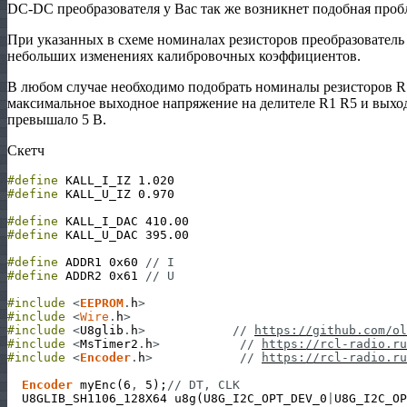
DC-DC преобразователя у Вас так же возникнет подобная проб
При указанных в схеме номиналах резисторов преобразователь
небольших изменениях калибровочных коэффициентов.
В любом случае необходимо подобрать номиналы резисторов R1
максимальное выходное напряжение на делителе R1 R5 и выход
превышало 5 В.
Скетч
#define
KALL_I_IZ
1.020
#define
KALL_U_IZ
0.970
#define
KALL_I_DAC
410.00
#define
KALL_U_DAC
395.00
#define
ADDR1
0x60
// I
#define
ADDR2
0x61
// U
#include
<
EEPROM
.
h
>
#include
<
Wire
.
h
>
#include
<
U8glib
.
h
>
// 
https://github.com/ol
#include
<
MsTimer2
.
h
>
// 
https://rcl-radio.ru
#include
<
Encoder
.
h
>
// 
https://rcl-radio.ru
Encoder
myEnc
(
6
,
5
)
;
// DT, CLK
U8GLIB_SH1106_128X64
u8g
(
U8G_I2C_OPT_DEV_0
|
U8G_I2C_OP