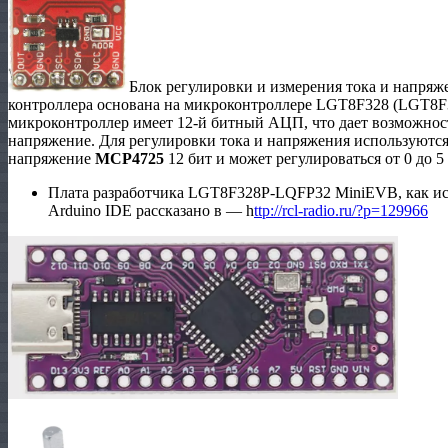
Блок регулировки и измерения тока и напряж
контроллера основана на микроконтроллере LGT8F328 (LGT8
микроконтроллер имеет 12-й битный АЦП, что дает возможност
напряжение. Для регулировки тока и напряжения используют
напряжение
MCP
4725
12 бит и может регулироваться от 0 до 5
Плата разработчика LGT8F328P-LQFP32 MiniEVB, как ис
Arduino IDE рассказано в — h
ttp://rcl-radio.ru/?p=129966