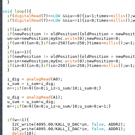
}
void
loop
(
)
{
if
(
digitalRead
(
7
)
==
LOW
&&
iu
==
0
)
{
iu
=
1
;
times
=
millis
(
)
;
w
if
(
digitalRead
(
7
)
==
LOW
&&
iu
==
1
)
{
iu
=
0
;
times
=
millis
(
)
;
w
if
(
iu
==
0
)
{
if
(
newPosition
!=
oldPosition
)
{
oldPosition
=
newPosit
un
=
un
+
newPosition
;
myEnc
.
write
(
0
)
;
newPosition
=
0
;
if
(
un
<
0
)
{
un
=
0
;
}
if
(
un
>
250
)
{
un
=
250
;
}
times
=
millis
(
)
;
w
=
1
;
}
if
(
iu
==
1
)
{
if
(
newPosition
!=
oldPosition
)
{
oldPosition
=
newPosit
in
=
in
+
newPosition
;
myEnc
.
write
(
0
)
;
newPosition
=
0
;
if
(
in
<
0
)
{
in
=
0
;
}
if
(
in
>
250
)
{
in
=
250
;
}
times
=
millis
(
)
;
w
=
1
;
}
i_dig
=
analogRead
(
A0
)
;
i_sum
=
i_sum
+
i_dig
;
n
++
;
if
(
n
>
9
)
{
n
=
0
;
i_iz
=
i_sum
/
10
;
i_sum
=
0
;
}
u_dig
=
analogRead
(
A1
)
;
u_sum
=
u_sum
+
u_dig
;
m
++
;
if
(
m
>
9
)
{
m
=
0
;
u_iz
=
u_sum
/
10
;
u_sum
=
0
;
w
=
1
;
}
if
(
w
==
1
)
{
I2C_write
(
4095.00
/
KALL_U_DAC
*
un
,
false
,
ADDR2
)
;
I2C_write
(
4095.00
/
KALL_I_DAC
*
in
,
false
,
ADDR1
)
;
delay
(
10
)
;