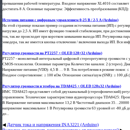
превышения рабочей температуры. Входное напряжение XL4016 составляет о
достигать 8 А. Основные параметры: Эффективность преобразования (КПД): 
Источник питания с цифровым управлением 0-25 В / 2,5 А (Arduino)
На этой странице показан пример создания источника питания (ИП) с регул
нагрузки до 2,5 А. ИП имеет функцию токовой стабилизации, при достижении
ток, так же происходит при коротком замыкании выхода ИП. Регулировка па
энкодера, так же имеется кнопка отключения / включения выхода ИП. Вся ин
Регулятор громкости на PT2257 + OLED 128×32 (Arduino)
PT2257 - монолитный интегральный цифровой стереорегулятор громкости с 
CMOS‑технологии. Основные параметры Количество каналов: 2 (стерео). Диап
Напряжение питания (VDD​): 4,5 В … 9 В. Ток потребления в режиме покоя: ≤ 
Входное сопротивление: ≥ 100 кОм. Отношение сигнал/шум (SNR): ≥ 100 дБ (пр
Регулятор громкости и тембра на TDA8425 + OLED 128x32 (Arduino)
ИМС TDA8425 представляет собой двухканальный (стереофонический) регул
управлением. Технические характеристики аудиопроцессора TDA8425: Произ
В Напряжение питания максимальное 13,2 В Частотный диапазон 35…20000
напряжение максимальное 1 В Регулировка громкости 63 уровней от -80 дБ до
до...
◀
Датчик тока и напряжения INA3221 (Arduino)