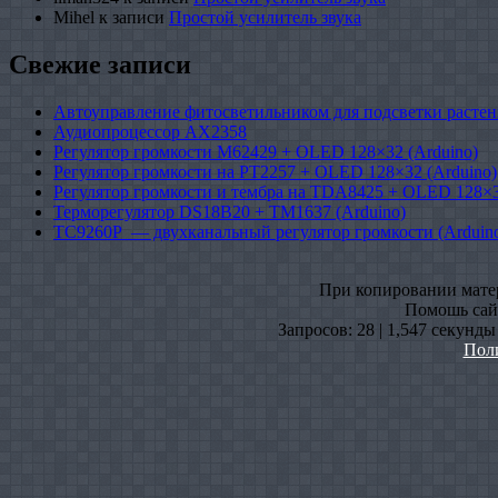
Mihel
к записи
Простой усилитель звука
Свежие записи
Автоуправление фитосветильником для подсветки растен
Аудиопроцессор AX2358
Регулятор громкости M62429 + OLED 128×32 (Arduino)
Регулятор громкости на PT2257 + OLED 128×32 (Arduino)
Регулятор громкости и тембра на TDA8425 + OLED 128×3
Терморегулятор DS18B20 + TM1637 (Arduino)
TC9260P — двухканальный регулятор громкости (Arduin
При копировании матери
Помошь сайт
Запросов: 28 | 1,547 секунды
Пол