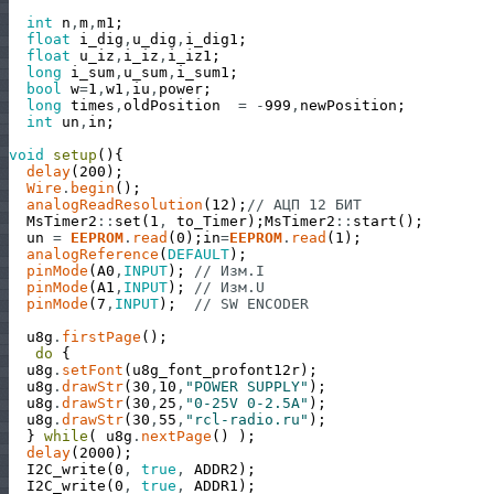
int
n
,
m
,
m1
;
float
i_dig
,
u_dig
,
i_dig1
;
float
u_iz
,
i_iz
,
i_iz1
;
long
i_sum
,
u_sum
,
i_sum1
;
bool
w
=
1
,
w1
,
iu
,
power
;
long
times
,
oldPosition
=
-
999
,
newPosition
;
int
un
,
in
;
void
setup
(
)
{
delay
(
200
)
;
Wire
.
begin
(
)
;
analogReadResolution
(
12
)
;
// АЦП 12 БИТ
MsTimer2
:
:
set
(
1
,
to_Timer
)
;
MsTimer2
:
:
start
(
)
;
un
=
EEPROM
.
read
(
0
)
;
in
=
EEPROM
.
read
(
1
)
;
analogReference
(
DEFAULT
)
;
pinMode
(
A0
,
INPUT
)
;
// Изм.I
pinMode
(
A1
,
INPUT
)
;
// Изм.U
pinMode
(
7
,
INPUT
)
;
// SW ENCODER
u8g
.
firstPage
(
)
;
do
{
u8g
.
setFont
(
u8g_font_profont12r
)
;
u8g
.
drawStr
(
30
,
10
,
"POWER SUPPLY"
)
;
u8g
.
drawStr
(
30
,
25
,
"0-25V 0-2.5A"
)
;
u8g
.
drawStr
(
30
,
55
,
"rcl-radio.ru"
)
;
}
while
(
u8g
.
nextPage
(
)
)
;
delay
(
2000
)
;
I2C_write
(
0
,
true
,
ADDR2
)
;
I2C_write
(
0
,
true
,
ADDR1
)
;