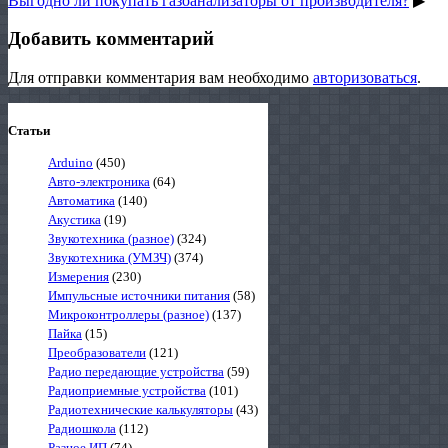
Выгодно ли покупать газоанализаторы от производителя?
▶
Добавить комментарий
Для отправки комментария вам необходимо
авторизоваться
.
Статьи
Arduino
(450)
Авто-электроника
(64)
Автоматика
(140)
Акустика
(19)
Звукотехника (разное)
(324)
Звукотехника (УМЗЧ)
(374)
Измерения
(230)
Импульсные источники питания
(58)
Микроконтроллеры (разное)
(137)
Пайка
(15)
Преобразователи
(121)
Радио передающие устройства
(59)
Радиоприемные устройства
(101)
Радиотехнические калькуляторы
(43)
Радиошкола
(112)
Разное ИП
(74)