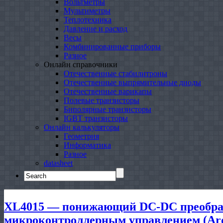
Вольтметры
Мультиметры
Теплотехника
Давление и расход
Весы
Комбинированные приборы
Разное
Онлайн справочники
Отечественные стабилитроны
Отечественные выпрямительные диоды
Отечественные варикапы
Полевые транзисторы
Биполярные транзисторы
IGBT транзисторы
Онлайн калькуляторы
Геометрия
Информатика
Разное
datasheet
Search
for:
XL4015 — понижающий DC-DC преобраз
микроконтроллерным управлением (Ard