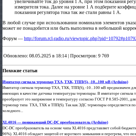
увеличивайте ток до уровня 1 А, при этом показания регу
измерителя тока. Далее на уровне 1 А подберите коэфф
показания регулятора тока так же стали равны 1 А.
В любой случае при использовании номиналов элементов указ
может не понадобится или быть выполнена в небольшой корр
Форум —
http://forum.rcl-radio.ru/viewtopic.php?pid=10792#p1079
Обновлено: 08.05.2025 в 18:14 | Просмотров: 9 769
Похожие статьи
Имитатор сигнала термопар ТХА, ТХК, ТПП(S), -10...100 мВ (Arduino)
Имитатор сигнала термопар ТХА, ТХК, ТПП(S), -10...100 мВ предназначен д
имеющих в качестве датчика температуры термопары. В имитаторе сигнала те
преобразует это напряжение в температуру согласно ГОСТ Р 8.585-2001, дл
термопар типа ТХА, ТХК и ТПП(S). Так как ЭДС термопары определяется по
холодного...
XL4016 — понижающий DC-DC преобразователь (Arduino)
DC-DC преобразователь на основе чипа XL4016 представляет собой бюджет
96%). XL4016 обладает защитой от короткого замыкания и перегрева, что по