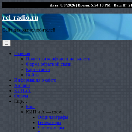
|
Дата: 8/8/2026 | Время: 5:54:13 PM
Ваш IP: 21
rcl-radio.ru
Сайт для радиолюбителей
☰
Главная
Политика конфиденциальности
Форма обратной связи
Карта сайта
Войти
Информация о сайте
Arduino
КИПиА
Форум
Ещё…
Блог
КИП и А — схемы
Осциллографы
Генераторы
Частотомеры