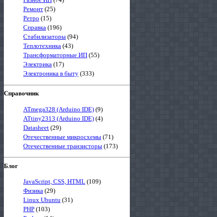
Ремонт
(25)
Ретро
(15)
Справка
(196)
Стабилизаторы
(94)
Теплотехника
(43)
Трансформаторные ИП
(55)
Электрика
(17)
Электроника в быту
(333)
Справочник
ATmega328 (Arduino IDE)
(9)
ATtiny2313 (Arduino IDE)
(4)
Datasheet
(29)
Отечественные микросхемы
(71)
Отечественные транзисторы
(173)
Блог
JavaScript, CSS, HTML
(109)
Физика
(29)
Linux Ubuntu
(31)
PHP
(103)