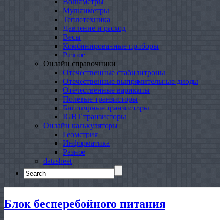
Вольтметры
Мультиметры
Теплотехника
Давление и расход
Весы
Комбинированные приборы
Разное
Онлайн справочники
Отечественные стабилитроны
Отечественные выпрямительные диоды
Отечественные варикапы
Полевые транзисторы
Биполярные транзисторы
IGBT транзисторы
Онлайн калькуляторы
Геометрия
Информатика
Разное
datasheet
Search
for:
Блок бесперебойного питания