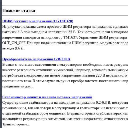
Похожие статьи
ШИМ регулятор напряжения (LGT8F328)
На рисунке показана схема простого ШИМ регулятора напряжения, с диапазо
нагрузки 3 А при выходном напряжении 25 В. Точность установки выходног
напряжении выводится на индикатор TM1637. Управление ШИМ регулятора о
OUT_ON_OFF. При при подачи питания на ШИМ регулятор, модуль реле пода
выхода (D9),...
Преобразователь напряжения 12В/220В
В связи с частыми отключениями электроэнергии необходимо иметь резервны
качестве резервного источника химический, например, автомобильный акку
потребители электроэнергии имеют напряжение питания 220 В переменного т
постоянного тока. В этом случае выручит преобразователь постоянного нап
предназначен для...
Стабилизатор низких и милливольтовых напряжений
Существующие стабилизаторы на выходные напряжения 0,2-6,3 В, построен
неэкономичны, так как потери в регулирующем транзисторе и в источниках 
отдаваемой стабилизатором мощности. В транзисторных стабилизаторах неп
касающихся регулирующих элементов, имеются и недостатки, относящиеся к
Транзисторные...