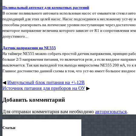
Поливальный автомат для комнатных растений
В основе поливального автомата использован насос от омывателя стекол ав
подходящий для этих целей насос. Насос подсоединен к несложному уст-ву 
способны реагировать на логические уровни поступающие через достаточно
некоторое напряжение величина которого зависит от R1 и сопротивления зе
допустимого...
Датчик напряжения на NE555
На таймере NE555 можно собрать простой датчик напряжения, принцип работ
больше 2/3 напряжения питания, то включается реле, а если входное напряже
выключается. Так как выходной ток выхода микросхемы NE555 200 мА, то к
Главное достоинство данной схемы в том, что уст-во имеет большое входное 
◀
Импульсный блок питания на +\-12В
Источник питания для приборов на ОУ
▶
Добавить комментарий
Для отправки комментария вам необходимо
авторизоваться
.
Статьи