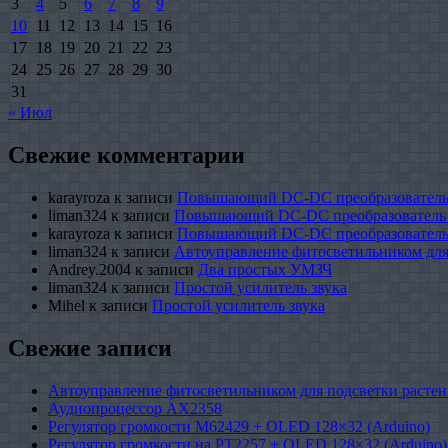
3
4
5
6
7
8
9
10
11
12
13
14
15
16
17
18
19
20
21
22
23
24
25
26
27
28
29
30
31
« Июл
Свежие комментарии
karayroza
к записи
Повышающий DC-DC преобразователь
liman324
к записи
Повышающий DC-DC преобразователь
karayroza
к записи
Повышающий DC-DC преобразователь
liman324
к записи
Автоуправление фитосветильником для
Andrey.2004
к записи
Два простых УМЗЧ
liman324
к записи
Простой усилитель звука
Mihel
к записи
Простой усилитель звука
Свежие записи
Автоуправление фитосветильником для подсветки растен
Аудиопроцессор AX2358
Регулятор громкости M62429 + OLED 128×32 (Arduino)
Регулятор громкости на PT2257 + OLED 128×32 (Arduino)