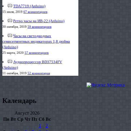
TDA7719 (Arduino)
15 июля, 2019
67 комментариев
Ретро часы на ИВ-22 (Arduino)
30 октября, 2019
59 комментариев
Часы на светодиодных
семисегментных индикаторах 1,8 дюйма
(Arduino)
25 марта, 2020
57 комментариев
Аудиопроцессор BD37534FV
(Arduino)
11 октября, 2019
52 комментария
Календарь
Август 2026
Пн
Вт
Ср
Чт
Пт
Сб
Вс
1
2