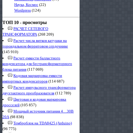
Наука, Космос
(22)
Wordpress
(124)
ТОП 10 - просмотры
РАСЧЕТ СЕТЕВОГО
ТРАНСФОРМАТОРА
(268 209)
Расчет числа витков катушки на
тороидальном ферритовом сердечнике
(145 910)
Расчет емкости балластного
конденсатора для бестрансформаторного
блока питания
(117 069)
Кодовая маркировка емкости
импортных конденсаторов
(114 687)
Расчет импульсного трансформатора
двухтактного преобразователя
(112 789)
Цветовая и кодовая маркировка
дросселей
(105 857)
Мощный источник питания 4…30В
20А
(98 838)
Темброблок на TDA8425 (Arduino)
(96 775)