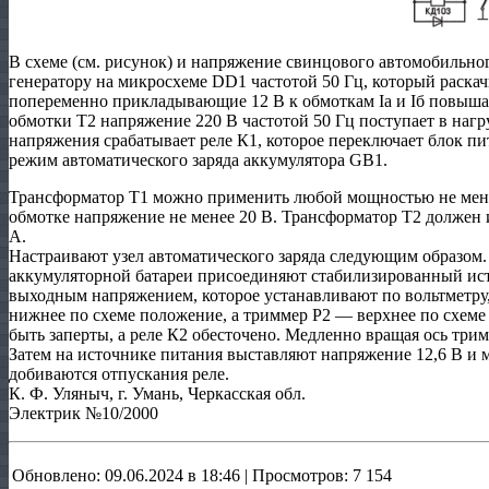
В схеме (см. рисунок) и напряжение свинцового автомобильн
генератору на микросхеме DD1 частотой 50 Гц, который раска
попеременно прикладывающие 12 В к обмоткам Ia и Iб повыш
обмотки Т2 напряжение 220 В частотой 50 Гц поступает в нагр
напряжения срабатывает реле К1, которое переключает блок пи
режим автоматического заряда аккумулятора GB1.
Трансформатор Т1 можно применить любой мощностью не мене
обмотке напряжение не менее 20 В. Трансформатор Т2 должен 
А.
Настраивают узел автоматического заряда следующим образом.
аккумуляторной батареи присоединяют стабилизированный ист
выходным напряжением, которое устанавливают по вольтметру,
нижнее по схеме положение, а триммер Р2 — верхнее по схем
быть заперты, а реле К2 обесточено. Медленно вращая ось три
Затем на источнике питания выставляют напряжение 12,6 В и
добиваются отпускания реле.
К. Ф. Уляныч, г. Умань, Черкасская обл.
Электрик №10/2000
Обновлено: 09.06.2024 в 18:46 | Просмотров: 7 154