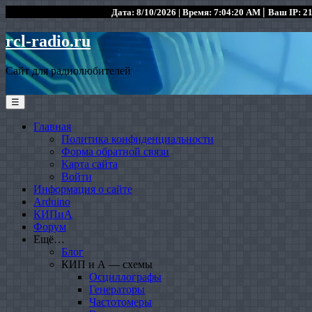
|
Дата: 8/10/2026 | Время: 7:04:20 AM
Ваш IP: 21
rcl-radio.ru
Сайт для радиолюбителей
☰
Главная
Политика конфиденциальности
Форма обратной связи
Карта сайта
Войти
Информация о сайте
Arduino
КИПиА
Форум
Ещё…
Блог
КИП и А — схемы
Осциллографы
Генераторы
Частотомеры