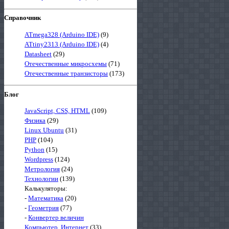
Справочник
ATmega328 (Arduino IDE)
(9)
ATtiny2313 (Arduino IDE)
(4)
Datasheet
(29)
Отечественные микросхемы
(71)
Отечественные транзисторы
(173)
Блог
JavaScript, CSS, HTML
(109)
Физика
(29)
Linux Ubuntu
(31)
PHP
(104)
Python
(15)
Wordpress
(124)
Метрология
(24)
Технологии
(139)
Калькуляторы:
-
Математика
(20)
-
Геометрия
(77)
-
Конвертер величин
Компьютер, Интернет
(33)