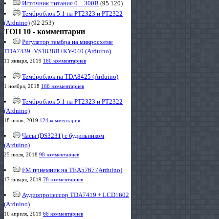
Источник питания 0…300В
(95 120)
Темброблок 5.1 на PT2323 и PT2322
(Arduino)
(92 253)
ТОП 10 - комментарии
Регулятор тембра на микросхеме
TDA7439+VS1838B+KY-040 (Arduino)
11 января, 2019
180 комментариев
Темброблок на TDA8425 (Arduino)
1 ноября, 2018
166 комментариев
Темброблок 5.1 на PT2323 и PT2322
(Arduino)
18 июня, 2019
124 комментария
Часы (DS3231) с будильником
(Arduino)
25 июля, 2018
98 комментариев
FM приемник на TEA5767 (Arduino)
17 января, 2019
78 комментариев
Аудиопроцессор TDA7419 + LCD1602
(Arduino)
10 апреля, 2019
68 комментариев