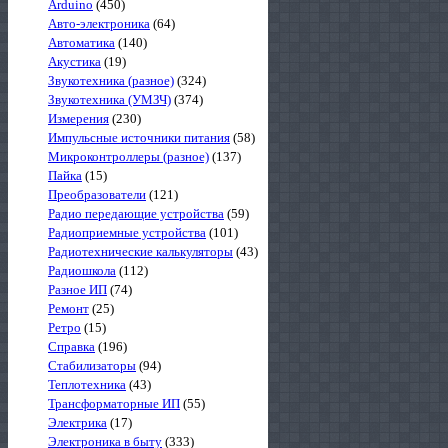
Arduino
(450)
Авто-электроника
(64)
Автоматика
(140)
Акустика
(19)
Звукотехника (разное)
(324)
Звукотехника (УМЗЧ)
(374)
Измерения
(230)
Импульсные источники питания
(58)
Микроконтроллеры (разное)
(137)
Пайка
(15)
Преобразователи
(121)
Радио передающие устройства
(59)
Радиоприемные устройства
(101)
Радиотехнические калькуляторы
(43)
Радиошкола
(112)
Разное ИП
(74)
Ремонт
(25)
Ретро
(15)
Справка
(196)
Стабилизаторы
(94)
Теплотехника
(43)
Трансформаторные ИП
(55)
Электрика
(17)
Электроника в быту
(333)