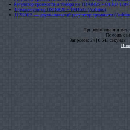
Регулятор громкости и тембра на TDA8425 + OLED 128×3
Терморегулятор DS18B20 + TM1637 (Arduino)
TC9260P — двухканальный регулятор громкости (Arduin
При копировании матери
Помошь сайт
Запросов: 24 | 0,643 секунды 
Пол