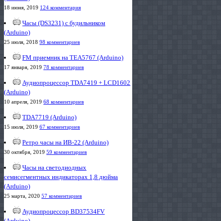
18 июня, 2019
124 комментария
Часы (DS3231) с будильником
(Arduino)
25 июля, 2018
98 комментариев
FM приемник на TEA5767 (Arduino)
17 января, 2019
78 комментариев
Аудиопроцессор TDA7419 + LCD1602
(Arduino)
10 апреля, 2019
68 комментариев
TDA7719 (Arduino)
15 июля, 2019
67 комментариев
Ретро часы на ИВ-22 (Arduino)
30 октября, 2019
59 комментариев
Часы на светодиодных
семисегментных индикаторах 1,8 дюйма
(Arduino)
25 марта, 2020
57 комментариев
Аудиопроцессор BD37534FV
(Arduino)