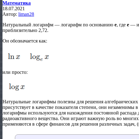
Математика
18.07.2021
Автор:
liman28
Натуральный логарифм — логарифм по основанию
e
, где
e
— ир
приблизительно 2,72.
Он обозначается как:
или просто:
Натуральные логарифмы полезны для решения алгебраических 
присутствует в качестве показателя степени, они незаменимы 
логарифмы используются для нахождения постоянной распада д
радиоактивного вещества. Они играют важную роль во многих
применяются в сфере финансов для решения различных задач, 