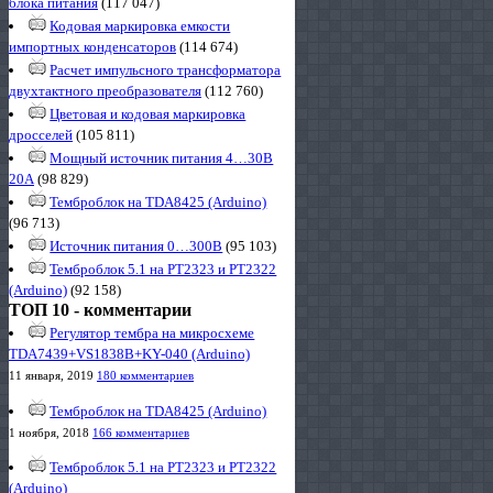
блока питания
(117 047)
Кодовая маркировка емкости
импортных конденсаторов
(114 674)
Расчет импульсного трансформатора
двухтактного преобразователя
(112 760)
Цветовая и кодовая маркировка
дросселей
(105 811)
Мощный источник питания 4…30В
20А
(98 829)
Темброблок на TDA8425 (Arduino)
(96 713)
Источник питания 0…300В
(95 103)
Темброблок 5.1 на PT2323 и PT2322
(Arduino)
(92 158)
ТОП 10 - комментарии
Регулятор тембра на микросхеме
TDA7439+VS1838B+KY-040 (Arduino)
11 января, 2019
180 комментариев
Темброблок на TDA8425 (Arduino)
1 ноября, 2018
166 комментариев
Темброблок 5.1 на PT2323 и PT2322
(Arduino)