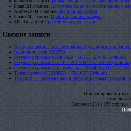
karayroza
к записи
Повышающий DC-DC преобразователь
liman324
к записи
Автоуправление фитосветильником для
Andrey.2004
к записи
Два простых УМЗЧ
liman324
к записи
Простой усилитель звука
Mihel
к записи
Простой усилитель звука
Свежие записи
Автоуправление фитосветильником для подсветки растен
Аудиопроцессор AX2358
Регулятор громкости M62429 + OLED 128×32 (Arduino)
Регулятор громкости на PT2257 + OLED 128×32 (Arduino)
Регулятор громкости и тембра на TDA8425 + OLED 128×3
Терморегулятор DS18B20 + TM1637 (Arduino)
TC9260P — двухканальный регулятор громкости (Arduin
При копировании матери
Помошь сайт
Запросов: 23 | 1,159 секунды 
Пол