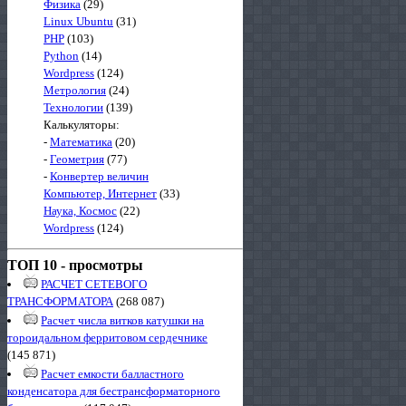
Физика
(29)
Linux Ubuntu
(31)
PHP
(103)
Python
(14)
Wordpress
(124)
Метрология
(24)
Технологии
(139)
Калькуляторы:
-
Математика
(20)
-
Геометрия
(77)
-
Конвертер величин
Компьютер, Интернет
(33)
Наука, Космос
(22)
Wordpress
(124)
ТОП 10 - просмотры
РАСЧЕТ СЕТЕВОГО
ТРАНСФОРМАТОРА
(268 087)
Расчет числа витков катушки на
тороидальном ферритовом сердечнике
(145 871)
Расчет емкости балластного
конденсатора для бестрансформаторного