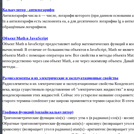
Калькулятор - антилогарифм
Антилогарифм числа n — число, логарифм которого (при данном основании a)
ln a антилогарифм есть экспонента ea, а для десятичного логарифма lg a ан
обращённым логарифмом.
Объект Math в JavaScript
Объект Math в JavaScript предоставляет набор математических функций и ко
вычислений. В отличие от большинства объектов в JavaScript, Math не являе
объекта Math с помощью оператора new. Все свойства и методы объекта Math
непосредственно через сам объект Math, а не через экземпляр объекта. Дав
методы...
Радиоэлементы и их электрические и эксплуатационные свойства
Радиоэлементы и их электрические и эксплуатационные свойства Конденсато
века, когда существовало представление об "электрических жидкостях" и кон
конденсирования этих жидкостей. Сейчас это устарелое название сохраняется 
старого термина condenser уже широко применяется термин capacitor. В оте
Графики функций (онлайн калькулятор)
Тригонометрические функции sin(x) - синус угла x (в радианах) cos(x) - косинус
Обратные тригонометрические функции asin(x) - арксинус (возвращает угол в 
арккосинус (возвращает угол в радианах) atan(x) - арктангенс (возвращает уг