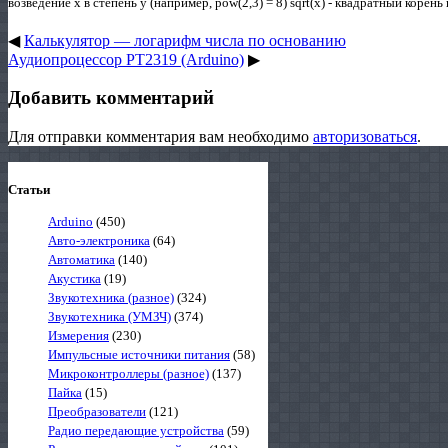
возведение x в степень y (например, pow(2,3) = 8) sqrt(x) - квадратный корень из
◀
Калькулятор — логарифм числа по основанию
Аудиопроцессор PT2319 (Arduino)
▶
Добавить комментарий
Для отправки комментария вам необходимо
авторизоваться
.
Статьи
Arduino
(450)
Авто-электроника
(64)
Автоматика
(140)
Акустика
(19)
Звукотехника (разное)
(324)
Звукотехника (УМЗЧ)
(374)
Измерения
(230)
Импульсные источники питания
(58)
Микроконтроллеры (разное)
(137)
Пайка
(15)
Преобразователи
(121)
Радио передающие устройства
(59)