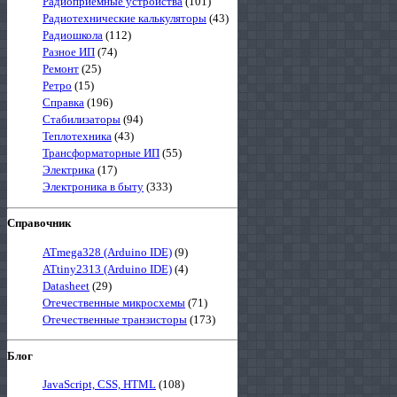
Радиоприемные устройства
(101)
Радиотехнические калькуляторы
(43)
Радиошкола
(112)
Разное ИП
(74)
Ремонт
(25)
Ретро
(15)
Справка
(196)
Стабилизаторы
(94)
Теплотехника
(43)
Трансформаторные ИП
(55)
Электрика
(17)
Электроника в быту
(333)
Справочник
ATmega328 (Arduino IDE)
(9)
ATtiny2313 (Arduino IDE)
(4)
Datasheet
(29)
Отечественные микросхемы
(71)
Отечественные транзисторы
(173)
Блог
JavaScript, CSS, HTML
(108)