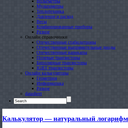
Вольтметры
Мультиметры
Теплотехника
Давление и расход
Весы
Комбинированные приборы
Разное
Онлайн справочники
Отечественные стабилитроны
Отечественные выпрямительные диоды
Отечественные варикапы
Полевые транзисторы
Биполярные транзисторы
IGBT транзисторы
Онлайн калькуляторы
Геометрия
Информатика
Разное
datasheet
Search
for:
Калькулятор — натуральный логарифм