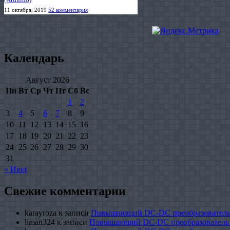
11 октября, 2019
52 комментария
Календарь
Август 2026
Пн
Вт
Ср
Чт
Пт
Сб
Вс
1
2
3
4
5
6
7
8
9
10
11
12
13
14
15
16
17
18
19
20
21
22
23
24
25
26
27
28
29
30
31
« Июл
Свежие комментарии
karayroza
к записи
Повышающий DC-DC преобразователь
liman324
к записи
Повышающий DC-DC преобразователь