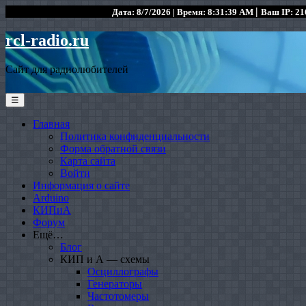
|
Дата: 8/7/2026 | Время: 8:31:39 AM
Ваш IP: 216
rcl-radio.ru
Сайт для радиолюбителей
☰
Главная
Политика конфиденциальности
Форма обратной связи
Карта сайта
Войти
Информация о сайте
Arduino
КИПиА
Форум
Ещё…
Блог
КИП и А — схемы
Осциллографы
Генераторы
Частотомеры