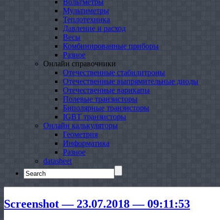
Вольтметры
Мультиметры
Теплотехника
Давление и расход
Весы
Комбинированные приборы
Разное
Онлайн справочники
Отечественные стабилитроны
Отечественные выпрямительные диоды
Отечественные варикапы
Полевые транзисторы
Биполярные транзисторы
IGBT транзисторы
Онлайн калькуляторы
Геометрия
Информатика
Разное
datasheet
Search
for:
Screenshot — 23.07.2018 — 09:11:53