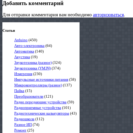
Добавить комментарий
Для отправки комментария вам необходимо
авторизоваться
.
Статьи
Arduino
(450)
Авто-электроника
(64)
Автоматика
(140)
Акустика
(19)
Звукотехника (разное)
(324)
Звукотехника (УМЗЧ)
(374)
Измерения
(230)
Импульсные источники питания
(58)
Микроконтроллеры (разное)
(137)
Пайка
(15)
Преобразователи
(121)
Радио передающие устройства
(59)
Радиоприемные устройства
(101)
Радиотехнические калькуляторы
(43)
Радиошкола
(112)
Разное ИП
(74)
Ремонт
(25)