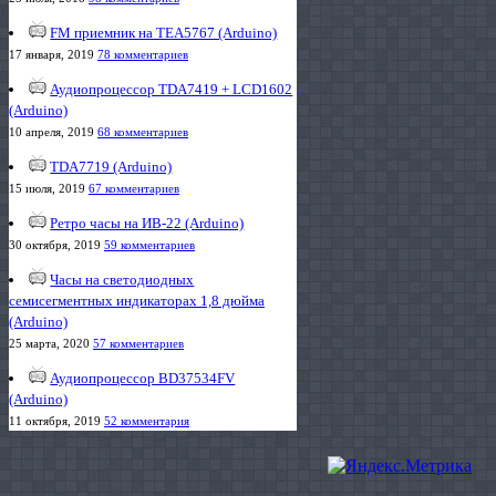
FM приемник на TEA5767 (Arduino)
17 января, 2019
78 комментариев
Аудиопроцессор TDA7419 + LCD1602
(Arduino)
10 апреля, 2019
68 комментариев
TDA7719 (Arduino)
15 июля, 2019
67 комментариев
Ретро часы на ИВ-22 (Arduino)
30 октября, 2019
59 комментариев
Часы на светодиодных
семисегментных индикаторах 1,8 дюйма
(Arduino)
25 марта, 2020
57 комментариев
Аудиопроцессор BD37534FV
(Arduino)
11 октября, 2019
52 комментария