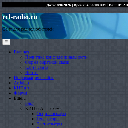
|
Дата: 8/8/2026 | Время: 4:56:08 AM
Ваш IP: 216
rcl-radio.ru
Сайт для радиолюбителей
☰
Главная
Политика конфиденциальности
Форма обратной связи
Карта сайта
Войти
Информация о сайте
Arduino
КИПиА
Форум
Ещё…
Блог
КИП и А — схемы
Осциллографы
Генераторы
Частотомеры