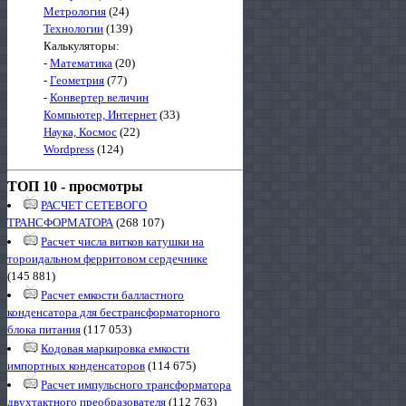
Метрология
(24)
Технологии
(139)
Калькуляторы:
-
Математика
(20)
-
Геометрия
(77)
-
Конвертер величин
Компьютер, Интернет
(33)
Наука, Космос
(22)
Wordpress
(124)
ТОП 10 - просмотры
РАСЧЕТ СЕТЕВОГО
ТРАНСФОРМАТОРА
(268 107)
Расчет числа витков катушки на
тороидальном ферритовом сердечнике
(145 881)
Расчет емкости балластного
конденсатора для бестрансформаторного
блока питания
(117 053)
Кодовая маркировка емкости
импортных конденсаторов
(114 675)
Расчет импульсного трансформатора
двухтактного преобразователя
(112 763)