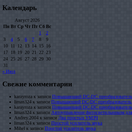
Календарь
Август 2026
Пн
Вт
Ср
Чт
Пт
Сб
Вс
1
2
3
4
5
6
7
8
9
10
11
12
13
14
15
16
17
18
19
20
21
22
23
24
25
26
27
28
29
30
31
« Июл
Свежие комментарии
karayroza
к записи
Повышающий DC-DC преобразователь
liman324
к записи
Повышающий DC-DC преобразователь
karayroza
к записи
Повышающий DC-DC преобразователь
liman324
к записи
Автоуправление фитосветильником для
Andrey.2004
к записи
Два простых УМЗЧ
liman324
к записи
Простой усилитель звука
Mihel
к записи
Простой усилитель звука