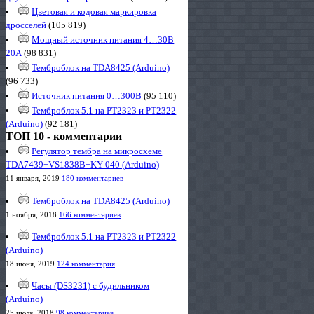
Цветовая и кодовая маркировка
дросселей
(105 819)
Мощный источник питания 4…30В
20А
(98 831)
Темброблок на TDA8425 (Arduino)
(96 733)
Источник питания 0…300В
(95 110)
Темброблок 5.1 на PT2323 и PT2322
(Arduino)
(92 181)
ТОП 10 - комментарии
Регулятор тембра на микросхеме
TDA7439+VS1838B+KY-040 (Arduino)
11 января, 2019
180 комментариев
Темброблок на TDA8425 (Arduino)
1 ноября, 2018
166 комментариев
Темброблок 5.1 на PT2323 и PT2322
(Arduino)
18 июня, 2019
124 комментария
Часы (DS3231) с будильником
(Arduino)
25 июля, 2018
98 комментариев