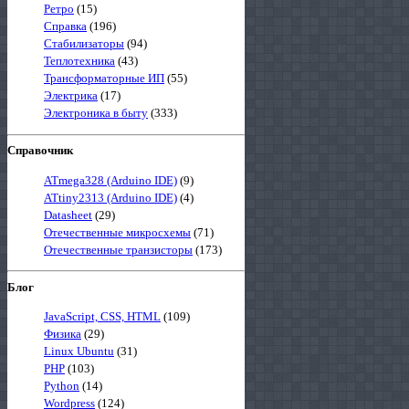
Ретро
(15)
Справка
(196)
Стабилизаторы
(94)
Теплотехника
(43)
Трансформаторные ИП
(55)
Электрика
(17)
Электроника в быту
(333)
Справочник
ATmega328 (Arduino IDE)
(9)
ATtiny2313 (Arduino IDE)
(4)
Datasheet
(29)
Отечественные микросхемы
(71)
Отечественные транзисторы
(173)
Блог
JavaScript, CSS, HTML
(109)
Физика
(29)
Linux Ubuntu
(31)
PHP
(103)
Python
(14)
Wordpress
(124)