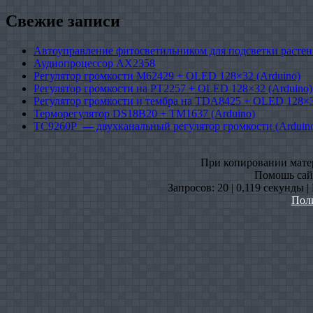
Свежие записи
Автоуправление фитосветильником для подсветки растен
Аудиопроцессор AX2358
Регулятор громкости M62429 + OLED 128×32 (Arduino)
Регулятор громкости на PT2257 + OLED 128×32 (Arduino)
Регулятор громкости и тембра на TDA8425 + OLED 128×3
Терморегулятор DS18B20 + TM1637 (Arduino)
TC9260P — двухканальный регулятор громкости (Arduin
При копировании матери
Помошь сайт
Запросов: 20 | 0,119 секунды 
Пол