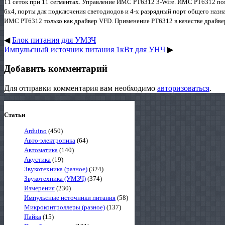
11 сеток при 11 сегментах. Управление ИМС PT6312 3-Wire. ИМС PT6312 по
6х4, порты для подключения светодиодов и 4-х разрядный порт общего назна
ИМС PT6312 только как драйвер VFD. Применение PT6312 в качестве драйвер
◀
Блок питания для УМЗЧ
Импульсный источник питания 1кВт для УНЧ
▶
Добавить комментарий
Для отправки комментария вам необходимо
авторизоваться
.
Статьи
Arduino
(450)
Авто-электроника
(64)
Автоматика
(140)
Акустика
(19)
Звукотехника (разное)
(324)
Звукотехника (УМЗЧ)
(374)
Измерения
(230)
Импульсные источники питания
(58)
Микроконтроллеры (разное)
(137)
Пайка
(15)