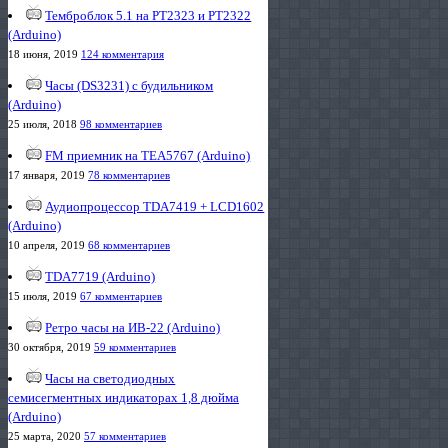
Темброблок 5.1 на PT2323 и PT2322
(Arduino)
18 июня, 2019
124 комментария
Часы (DS3231) с будильником
(Arduino)
25 июля, 2018
98 комментариев
FM приемник на TEA5767 (Arduino)
17 января, 2019
78 комментариев
Аудиопроцессор TDA7419 + LCD1602
(Arduino)
10 апреля, 2019
68 комментариев
TDA7719 (Arduino)
15 июля, 2019
67 комментариев
Ретро часы на ИВ-22 (Arduino)
30 октября, 2019
59 комментариев
Часы на светодиодных
семисегментных индикаторах 1,8 дюйма
(Arduino)
25 марта, 2020
57 комментариев