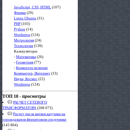
JavaScript, CSS, HTML
(107)
Физика
(29)
Linux Ubuntu
(31)
PHP
(103)
Python
(14)
Wordpress
(124)
Метрология
(24)
Технологии
(139)
Калькуляторы:
-
Математика
(20)
-
Геометрия
(77)
-
Конвертер величин
Компьютер, Интернет
(33)
Наука, Космос
(22)
Wordpress
(124)
ТОП 10 - просмотры
РАСЧЕТ СЕТЕВОГО
ТРАНСФОРМАТОРА
(268 073)
Расчет числа витков катушки на
тороидальном ферритовом сердечнике
(145 864)