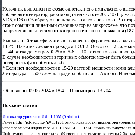
Источник выполнен по схеме однотактного импульсного высоко
собран автогенератор, работающий на частоте 20…40кГц. Част
VD5,VD6 и С6 образуют цепь запуска автогенератора. Во вто
стоит обычный линейный стабилизатор на микросхеме, что поз
напряжение независимо от входного сетевого напряжения (18
Импульсный трансформатор выполнен на ферритовом серде
Ш5*5. Намотка сделана проводом ПЭЛ-2. Обмотка 1-2 содержит
— 44 витка диаметром 0,25мм, 5-6 — 10 витков того же провода
В случае необходимости вторичных обмоток может быть больше
полярность фазы обмотки 5-6.
* Если нет необходимости в 15-20 ваттной мощности номинал
Литература — 500 схем для радиолюбителя — Авторы: Никола
Обновлено: 09.06.2024 в 18:41 | Просмотров: 13 704
Похожие статьи
Индикатор уровня на ИЛТ1-15М (Arduino)
Ранее в http://rcl-radio.ru/?p=131261 был описан проект индикатора уровня 
использованием индикатора ИЛТ1-15М. ИЛТ1-15М - шкальный вакуумный л
Информационное поле состоит из 60 светящихся элементов размера 2,5х1 мм