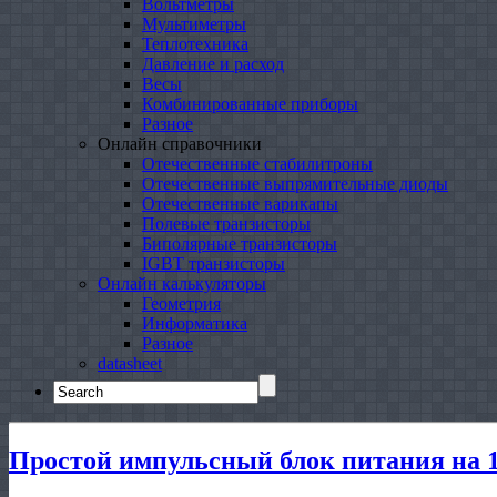
Вольтметры
Мультиметры
Теплотехника
Давление и расход
Весы
Комбинированные приборы
Разное
Онлайн справочники
Отечественные стабилитроны
Отечественные выпрямительные диоды
Отечественные варикапы
Полевые транзисторы
Биполярные транзисторы
IGBT транзисторы
Онлайн калькуляторы
Геометрия
Информатика
Разное
datasheet
Search
for:
Простой импульсный блок питания на 