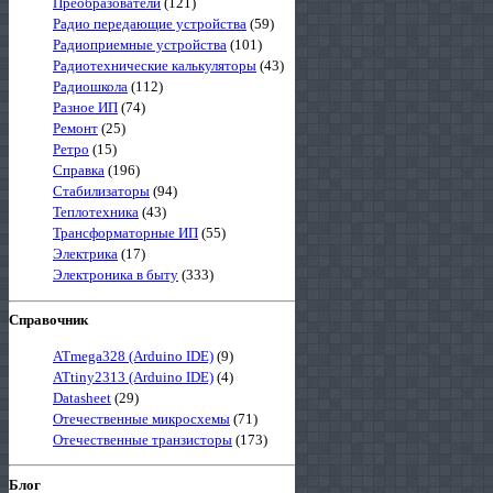
Преобразователи
(121)
Радио передающие устройства
(59)
Радиоприемные устройства
(101)
Радиотехнические калькуляторы
(43)
Радиошкола
(112)
Разное ИП
(74)
Ремонт
(25)
Ретро
(15)
Справка
(196)
Стабилизаторы
(94)
Теплотехника
(43)
Трансформаторные ИП
(55)
Электрика
(17)
Электроника в быту
(333)
Справочник
ATmega328 (Arduino IDE)
(9)
ATtiny2313 (Arduino IDE)
(4)
Datasheet
(29)
Отечественные микросхемы
(71)
Отечественные транзисторы
(173)
Блог