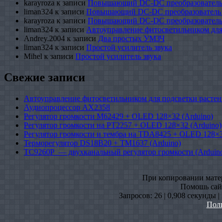
karayroza
к записи
Повышающий DC-DC преобразователь
liman324
к записи
Повышающий DC-DC преобразователь
karayroza
к записи
Повышающий DC-DC преобразователь
liman324
к записи
Автоуправление фитосветильником для
Andrey.2004
к записи
Два простых УМЗЧ
liman324
к записи
Простой усилитель звука
Mihel
к записи
Простой усилитель звука
Свежие записи
Автоуправление фитосветильником для подсветки растен
Аудиопроцессор AX2358
Регулятор громкости M62429 + OLED 128×32 (Arduino)
Регулятор громкости на PT2257 + OLED 128×32 (Arduino)
Регулятор громкости и тембра на TDA8425 + OLED 128×3
Терморегулятор DS18B20 + TM1637 (Arduino)
TC9260P — двухканальный регулятор громкости (Arduin
При копировании матери
Помошь сайт
Запросов: 26 | 0,908 секунды 
Пол