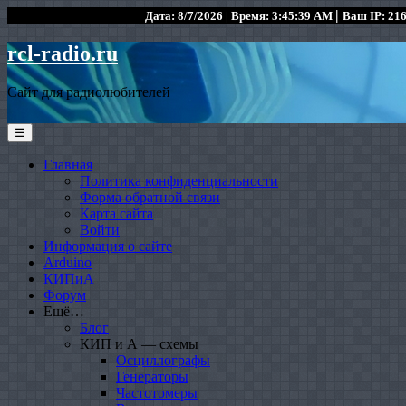
|
Дата: 8/7/2026 | Время: 3:45:39 AM
Ваш IP: 216
rcl-radio.ru
Сайт для радиолюбителей
☰
Главная
Политика конфиденциальности
Форма обратной связи
Карта сайта
Войти
Информация о сайте
Arduino
КИПиА
Форум
Ещё…
Блог
КИП и А — схемы
Осциллографы
Генераторы
Частотомеры