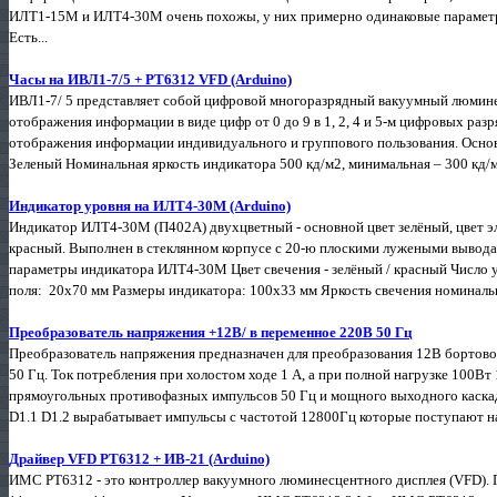
ИЛТ1-15М и ИЛТ4-30М очень похожы, у них примерно одинаковые параметры
Есть...
Часы на ИВЛ1-7/5 + PT6312 VFD (Arduino)
ИВЛ1-7/ 5 представляет собой цифровой многоразрядный вакуумный люмин
отображения информации в виде цифр от 0 до 9 в 1, 2, 4 и 5-м цифровых разря
отображения информации индивидуального и группового пользования. Осно
Зеленый Номинальная яркость индикатора 500 кд/м2, минимальная – 300 кд/м2.
Индикатор уровня на ИЛТ4-30М (Arduino)
Индикатор ИЛТ4-30М (П402А) двухцветный - основной цвет зелёный, цвет э
красный. Выполнен в стеклянном корпусе с 20-ю плоскими лужеными вывода
параметры индикатора ИЛТ4-30М Цвет свечения - зелёный / красный Число
поля: 20х70 мм Размеры индикатора: 100х33 мм Яркость свечения номинальная
Преобразователь напряжения +12В/ в переменное 220В 50 Гц
Преобразователь напряжения предназначен для преобразования 12В бортово
50 Гц. Ток потребления при холостом ходе 1 А, а при полной нагрузке 100Вт
прямоугольных противофазных импульсов 50 Гц и мощного выходного каска
D1.1 D1.2 вырабатывает импульсы с частотой 12800Гц которые поступают на в
Драйвер VFD PT6312 + ИВ-21 (Arduino)
ИМС PT6312 - это контроллер вакуумного люминесцентного дисплея (VFD). П