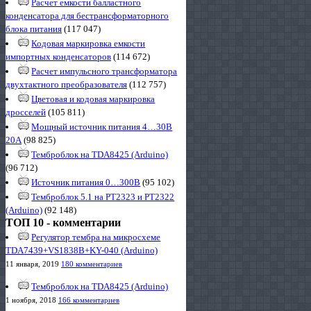
Расчет емкости балластного
конденсатора для бестрансформаторного
блока питания
(117 047)
Кодовая маркировка емкости
импортных конденсаторов
(114 672)
Расчет импульсного трансформатора
двухтактного преобразователя
(112 757)
Цветовая и кодовая маркировка
дросселей
(105 811)
Мощный источник питания 4…30В
20А
(98 825)
Темброблок на TDA8425 (Arduino)
(96 712)
Источник питания 0…300В
(95 102)
Темброблок 5.1 на PT2323 и PT2322
(Arduino)
(92 148)
ТОП 10 - комментарии
Регулятор тембра на микросхеме
TDA7439+VS1838B+KY-040 (Arduino)
11 января, 2019
180 комментариев
Темброблок на TDA8425 (Arduino)
1 ноября, 2018
166 комментариев