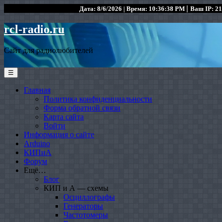
|
Дата: 8/6/2026 | Время: 10:36:38 PM
Ваш IP: 21
rcl-radio.ru
Сайт для радиолюбителей
☰
Главная
Политика конфиденциальности
Форма обратной связи
Карта сайта
Войти
Информация о сайте
Arduino
КИПиА
Форум
Ещё…
Блог
КИП и А — схемы
Осциллографы
Генераторы
Частотомеры