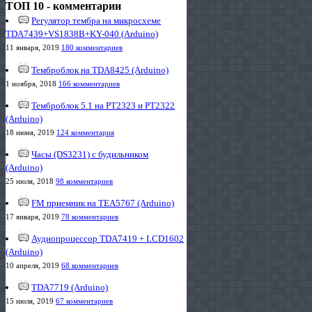
ТОП 10 - комментарии
Регулятор тембра на микросхеме
TDA7439+VS1838B+KY-040 (Arduino)
11 января, 2019
180 комментариев
Темброблок на TDA8425 (Arduino)
1 ноября, 2018
166 комментариев
Темброблок 5.1 на PT2323 и PT2322
(Arduino)
18 июня, 2019
124 комментария
Часы (DS3231) с будильником
(Arduino)
25 июля, 2018
98 комментариев
FM приемник на TEA5767 (Arduino)
17 января, 2019
78 комментариев
Аудиопроцессор TDA7419 + LCD1602
(Arduino)
10 апреля, 2019
68 комментариев
TDA7719 (Arduino)
15 июля, 2019
67 комментариев