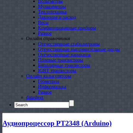
Вольтметры
Мультиметры
Теплотехника
Давление и расход
Весы
Комбинированные приборы
Разное
Онлайн справочники
Отечественные стабилитроны
Отечественные выпрямительные диоды
Отечественные варикапы
Полевые транзисторы
Биполярные транзисторы
IGBT транзисторы
Онлайн калькуляторы
Геометрия
Информатика
Разное
datasheet
Search
for:
Аудиопроцессор PT2348 (Arduino)