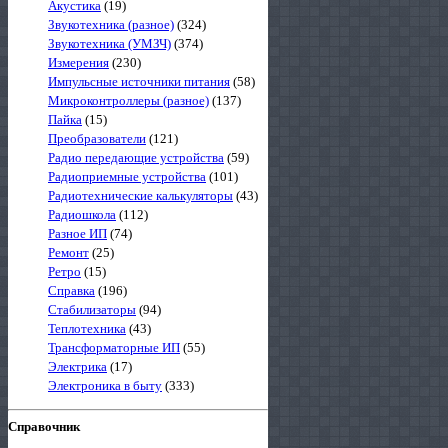
Акустика
(19)
Звукотехника (разное)
(324)
Звукотехника (УМЗЧ)
(374)
Измерения
(230)
Импульсные источники питания
(58)
Микроконтроллеры (разное)
(137)
Пайка
(15)
Преобразователи
(121)
Радио передающие устройства
(59)
Радиоприемные устройства
(101)
Радиотехнические калькуляторы
(43)
Радиошкола
(112)
Разное ИП
(74)
Ремонт
(25)
Ретро
(15)
Справка
(196)
Стабилизаторы
(94)
Теплотехника
(43)
Трансформаторные ИП
(55)
Электрика
(17)
Электроника в быту
(333)
Справочник