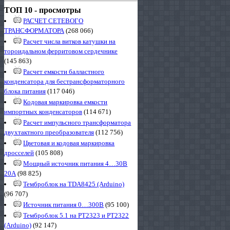
ТОП 10 - просмотры
РАСЧЕТ СЕТЕВОГО
ТРАНСФОРМАТОРА
(268 066)
Расчет числа витков катушки на
тороидальном ферритовом сердечнике
(145 863)
Расчет емкости балластного
конденсатора для бестрансформаторного
блока питания
(117 046)
Кодовая маркировка емкости
импортных конденсаторов
(114 671)
Расчет импульсного трансформатора
двухтактного преобразователя
(112 756)
Цветовая и кодовая маркировка
дросселей
(105 808)
Мощный источник питания 4…30В
20А
(98 825)
Темброблок на TDA8425 (Arduino)
(96 707)
Источник питания 0…300В
(95 100)
Темброблок 5.1 на PT2323 и PT2322
(Arduino)
(92 147)