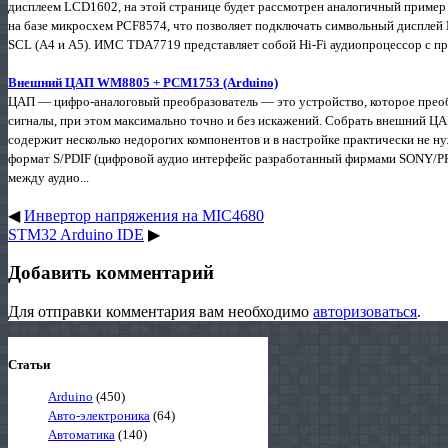
дисплеем LCD1602, на этой странице будет рассмотрен аналогичный пример
на базе микросхем PCF8574, что позволяет подключать символьный дисплей 
SCL (А4 и А5). ИМС TDA7719 представляет собой Hi-Fi аудиопроцессор с пр
Внешний ЦАП WM8805 + PCM1753 (Arduino)
ЦАП — цифро-аналоговый преобразователь — это устройство, которое прео
сигналы, при этом максимально точно и без искажений. Собрать внешний ЦА
содержит несколько недорогих компонентов и в настройке практически не н
формат S/PDIF (цифровой аудио интерфейс разработанный фирмами SONY/PHI
между аудио...
◀
Инвертор напряжения на MIC4680
STM32 Arduino IDE
▶
Добавить комментарий
Для отправки комментария вам необходимо
авторизоваться
.
Статьи
Arduino
(450)
Авто-электроника
(64)
Автоматика
(140)