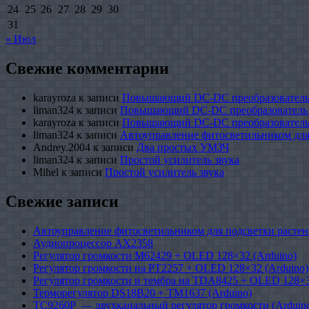
24
25
26
27
28
29
30
31
« Июл
Свежие комментарии
karayroza
к записи
Повышающий DC-DC преобразователь
liman324
к записи
Повышающий DC-DC преобразователь
karayroza
к записи
Повышающий DC-DC преобразователь
liman324
к записи
Автоуправление фитосветильником для
Andrey.2004
к записи
Два простых УМЗЧ
liman324
к записи
Простой усилитель звука
Mihel
к записи
Простой усилитель звука
Свежие записи
Автоуправление фитосветильником для подсветки растен
Аудиопроцессор AX2358
Регулятор громкости M62429 + OLED 128×32 (Arduino)
Регулятор громкости на PT2257 + OLED 128×32 (Arduino)
Регулятор громкости и тембра на TDA8425 + OLED 128×3
Терморегулятор DS18B20 + TM1637 (Arduino)
TC9260P — двухканальный регулятор громкости (Arduin