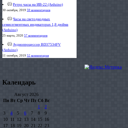
Ретро часы на ИВ-22 (Arduino)
30 октября, 2019
59 комментариев
Часы на светодиодных
семисегментных индикаторах 1,8 дюйма
(Arduino)
25 марта, 2020
57 комментариев
Аудиопроцессор BD37534FV
(Arduino)
11 октября, 2019
52 комментария
Календарь
Август 2026
Пн
Вт
Ср
Чт
Пт
Сб
Вс
1
2
3
4
5
6
7
8
9
10
11
12
13
14
15
16
17
18
19
20
21
22
23