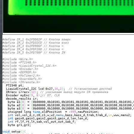
#define IR_1 0x2FDD02F // Кнопка вверх
#define IR_2 0x2FD32CD // Кнопка вниз
#define IR_3 0x2FD906F // Кнопка >
#define IR_4 0x2FDF20D // Кнопка <
#define IR_5 0x2FD708F // Кнопка IN
#include <Wire.h> 
#include <PT2348.h>
#include <LiquidCrystal_I2C.h>
#include <Encoder.h>
#include <EEPROM.h>
#include <MsTimer2.h>
#include <boarddefs.h>
#include <IRremote.h>
  PT2348 pt; 

  LiquidCrystal_I2C lcd
(
0x27,
16
,
2
)
;  
// Устанавливаем дисплей
  IRrecv irrecv
(
12
)
; 
// указываем вывод модуля IR приемника
  Encoder myEnc
(
9
, 
8
)
;
// DT, CLK
  decode_results ir; 

   byte a1
[
8
]
 = 
{
0b00000,0b10101,0b10101,0b10101,0b10101,0b10101,0b10101,
   byte a2
[
8
]
 = 
{
0b00000,0b10100,0b10100,0b10100,0b10100,0b10100,0b10100,
   byte a3
[
8
]
 = 
{
0b00000,0b10000,0b10000,0b10000,0b10000,0b10000,0b10000,
   unsigned long 
time
,oldPosition  = -
999
,newPosition; 

int
 vol,vol_d,z,z0,z1,w,w2,
menu
,bass,bass_d,treb,treb_d,
in
,www,menu2;

int
 gain0,gain1,gain2,gain3,gain_d,lon,lon_d;

int
 rf,lf,rt,lt,sab,vol_out,out,sab_f;

   byte gr1,gr2;

void
 setup
(
)
{