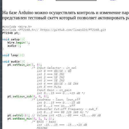
На базе Arduino можно осуществлять контроль и изменение па
представлен тестовый скетч который позволяет активировать р
#include <Wire.h> 
#include <PT2348.h>// https://github.com/liman324/PT2348.git
PT2348 pt; 

void
 setup
(
)
{
   Wire.
begin
(
)
;

   audio
(
)
}
void
 loop
(
)
{
}
void
 audio
(
)
{
   pt.
setMain_in
(
1
, 
0
)
; 

/* Input Selector - in_sel

                    int 0 === QD/SE : QD

                    int 1 === SE IN1

                    int 2 === SE IN2

                    int 3 === SE IN3

                    int 4 === QD/SE : SE IN4

                    int 5 === Mute  

                    Input Gain - in_gain

                    int 0...15 === 0...+15 dB */
   pt.
setLoun_sub
(
0
, 
0
, 
0
)
;

/* Loudness - loun, loun_off

                    int 0...15 === 0...-15 dB

                    int 0...1 === on...off

                    Subwoofer Cut-off Frequency - sub_f

                    int 0...2 === 80 120 160 Hz */
   pt.
setVol
(
0
)
; 
// Volume int +15...-80 === +15...-80 dB
   pt.
setBass_mix
(
0
, 
1
, 
1
, 
1
)
;

/* BASS - bass

                    int -15...15 === -15...+15 dB

                    MIXING 
