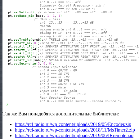
                    int 0...1 === on...off

                    Subwoofer Cut-off Frequency - sub_f

                    int 0...2 === 80 120 160 Hz */
   pt.
setVol
(
vol
)
; 
// Volume int +15...-80 === +15...-80 dB
   pt.
setBass_mix
(
bass, 
1
, 
1
, 
1
)
;

/* BASS - bass

                    int -15...15 === -15...+15 dB

                    MIXING 

                    mixing enable int 0...1 === on...off

                    mixing to LF  int 0...1 === on...off

                    mixing to RF  int 0...1 === on...off */
   pt.
setTreble
(
treb
)
;
// TREBLE int -15...+15 === -15...+15 dB
   pt.
setAtt_mix
(
0
)
;
//MIXING LEVEL int -15...+15 === -15...+15 dB
   pt.
setAtt_LF
(
lf
)
;
// SPEAKER ATTENUATOR LEFT FRONT int -15...+15 === -1
   pt.
setAtt_RF
(
rf
)
;
// SPEAKER ATTENUATOR RIGHT FRONT int -15...+15 === -
   pt.
setAtt_LR
(
lt
)
;
// SPEAKER ATTENUATOR LEFT REAR  int -15...+15 === -1
   pt.
setAtt_RR
(
rt
)
;
// SPEAKER ATTENUATOR RIGHT REAR  int -15...+15 === -
   pt.
setAtt_SUB
(
sab
)
;
// SPEAKER ATTENUATOR SUBWOOFER  int -15...+15 === 
   pt.
setSecond_in
(
5
, 
0
, 
0
)
;

/* Second Input Selector 

                    int 0 === QD/SE : QD

                    int 1 === SE IN1

                    int 2 === SE IN2

                    int 3 === SE IN3

                    int 4 === QD/SE : SE IN4

                    int 5 === Mute  

                    Input Gain - in_gain

                    int 0...15 === 0...+15 dB 

                    Rear Speaker Source 

                    int 0...1 === main source...second source */
}
Так же Вам понадобятся дополнительные библиотеки:
https://rcl-radio.ru/wp-content/uploads/2019/05/Encoder.zip
https://rcl-radio.ru/wp-content/uploads/2018/11/MsTimer2.zip
https://rcl-radio.ru/wp-content/uploads/2019/06/IRremote.zip