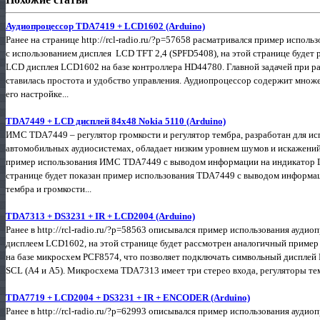
Аудиопроцессор TDA7419 + LCD1602 (Arduino)
Ранее на странице http://rcl-radio.ru/?p=57658 расматривался пример испо
с использованием дисплея LCD TFT 2,4 (SPFD5408), на этой странице будет
LCD дисплея LCD1602 на базе контроллера HD44780. Главной задачей при ра
ставилась простота и удобство управления. Аудиопроцессор содержит множе
его настройке...
TDA7449 + LCD дисплей 84x48 Nokia 5110 (Arduino)
ИМС TDA7449 – регулятор громкости и регулятор тембра, разработан для исп
автомобильных аудиосистемах, обладает низким уровнем шумов и искажений. Н
пример использования ИМС TDA7449 с выводом информации на индикатор L
странице будет показан пример использования TDA7449 с выводом информац
тембра и громкости...
TDA7313 + DS3231 + IR + LCD2004 (Arduino)
Ранее в http://rcl-radio.ru/?p=58563 описывался пример использования ауд
дисплеем LCD1602, на этой странице будет рассмотрен аналогичный пример
на базе микросхем PCF8574, что позволяет подключать символьный дисплей 
SCL (А4 и А5). Микросхема TDA7313 имеет три стерео входа, регуляторы тем
TDA7719 + LCD2004 + DS3231 + IR + ENCODER (Arduino)
Ранее в http://rcl-radio.ru/?p=62993 описывался пример использования ауд