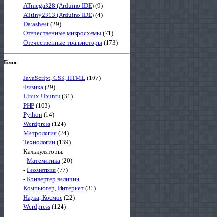
ATmega328 (Arduino IDE)
(9)
ATtiny2313 (Arduino IDE)
(4)
Datasheet
(29)
Отечественные микросхемы
(71)
Отечественные транзисторы
(173)
Блог
JavaScript, CSS, HTML
(107)
Физика
(29)
Linux Ubuntu
(31)
PHP
(103)
Python
(14)
Wordpress
(124)
Метрология
(24)
Технологии
(139)
Калькуляторы:
-
Математика
(20)
-
Геометрия
(77)
-
Конвертер величин
Компьютер, Интернет
(33)
Наука, Космос
(22)
Wordpress
(124)