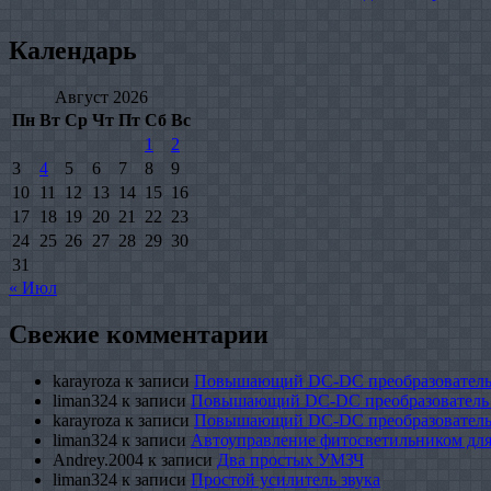
Календарь
Август 2026
Пн
Вт
Ср
Чт
Пт
Сб
Вс
1
2
3
4
5
6
7
8
9
10
11
12
13
14
15
16
17
18
19
20
21
22
23
24
25
26
27
28
29
30
31
« Июл
Свежие комментарии
karayroza
к записи
Повышающий DC-DC преобразователь
liman324
к записи
Повышающий DC-DC преобразователь
karayroza
к записи
Повышающий DC-DC преобразователь
liman324
к записи
Автоуправление фитосветильником для
Andrey.2004
к записи
Два простых УМЗЧ
liman324
к записи
Простой усилитель звука