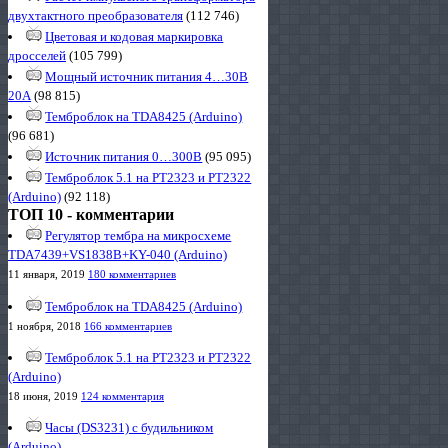
двухтактного преобразователя
(112 746)
Цветовая и кодовая маркировка
дросселей
(105 799)
Мощный источник питания 4…30В
20А
(98 815)
Темброблок на TDA8425 (Arduino)
(96 681)
Источник питания 0…300В
(95 095)
Темброблок 5.1 на PT2323 и PT2322
(Arduino)
(92 118)
ТОП 10 - комментарии
Регулятор тембра на микросхеме
TDA7439+VS1838B+KY-040 (Arduino)
11 января, 2019
180 комментариев
Темброблок на TDA8425 (Arduino)
1 ноября, 2018
166 комментариев
Темброблок 5.1 на PT2323 и PT2322
(Arduino)
18 июня, 2019
124 комментария
Часы (DS3231) с будильником
(Arduino)