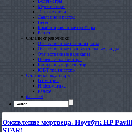
Вольтметры
Мультиметры
Теплотехника
Давление и расход
Весы
Комбинированные приборы
Разное
Онлайн справочники
Отечественные стабилитроны
Отечественные выпрямительные диоды
Отечественные варикапы
Полевые транзисторы
Биполярные транзисторы
IGBT транзисторы
Онлайн калькуляторы
Геометрия
Информатика
Разное
datasheet
Search
for:
Оживление мертвеца. Ноутбук HP Pavil
STAR)