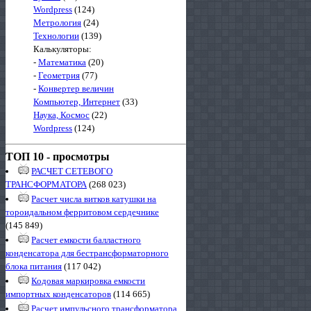
Wordpress
(124)
Метрология
(24)
Технологии
(139)
Калькуляторы:
-
Математика
(20)
-
Геометрия
(77)
-
Конвертер величин
Компьютер, Интернет
(33)
Наука, Космос
(22)
Wordpress
(124)
ТОП 10 - просмотры
РАСЧЕТ СЕТЕВОГО
ТРАНСФОРМАТОРА
(268 023)
Расчет числа витков катушки на
тороидальном ферритовом сердечнике
(145 849)
Расчет емкости балластного
конденсатора для бестрансформаторного
блока питания
(117 042)
Кодовая маркировка емкости
импортных конденсаторов
(114 665)
Расчет импульсного трансформатора