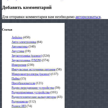
Добавить комментарий
Для отправки комментария вам необходимо
авторизоваться
.
Статьи
Arduino
(450)
Авто-электроника
(64)
Автоматика
(140)
Акустика
(19)
Звукотехника (разное)
(324)
Звукотехника (УМЗЧ)
(374)
Измерения
(230)
Импульсные источники питания
(58)
Микроконтроллеры (разное)
(137)
Пайка
(15)
Преобразователи
(121)
Радио передающие устройства
(59)
Радиоприемные устройства
(101)
Радиотехнические калькуляторы
(43)
Радиошкола
(112)
Разное ИП
(74)