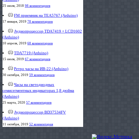
25 июля, 2018
98 комментариев
FM приемник на TEA5767 (Arduino)
17 января, 2019
78 комментариев
Аудиопроцессор TDA7419 + LCD1602
(Arduino)
10 апреля, 2019
68 комментариев
TDA7719 (Arduino)
15 июля, 2019
67 комментариев
Ретро часы на ИВ-22 (Arduino)
30 октября, 2019
59 комментариев
Часы на светодиодных
семисегментных индикаторах 1,8 дюйма
(Arduino)
25 марта, 2020
57 комментариев
Аудиопроцессор BD37534FV
(Arduino)
11 октября, 2019
52 комментария