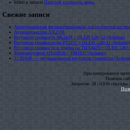
Mihel
к записи
Простой усилитель звука
Свежие записи
Автоуправление фитосветильником для подсветки растен
Аудиопроцессор AX2358
Регулятор громкости M62429 + OLED 128×32 (Arduino)
Регулятор громкости на PT2257 + OLED 128×32 (Arduino)
Регулятор громкости и тембра на TDA8425 + OLED 128×3
Терморегулятор DS18B20 + TM1637 (Arduino)
TC9260P — двухканальный регулятор громкости (Arduin
При копировании матери
Помошь сайт
Запросов: 28 | 0,936 секунды 
Пол