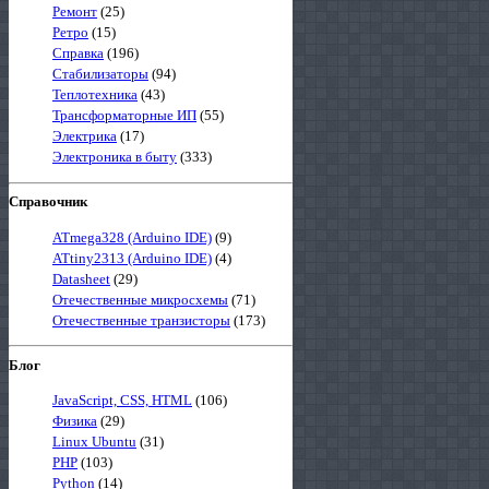
Ремонт
(25)
Ретро
(15)
Справка
(196)
Стабилизаторы
(94)
Теплотехника
(43)
Трансформаторные ИП
(55)
Электрика
(17)
Электроника в быту
(333)
Справочник
ATmega328 (Arduino IDE)
(9)
ATtiny2313 (Arduino IDE)
(4)
Datasheet
(29)
Отечественные микросхемы
(71)
Отечественные транзисторы
(173)
Блог
JavaScript, CSS, HTML
(106)
Физика
(29)
Linux Ubuntu
(31)
PHP
(103)
Python
(14)