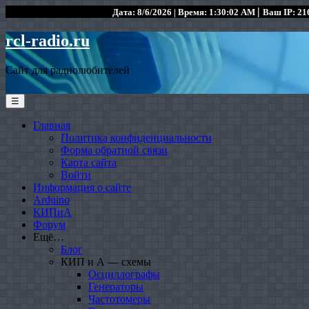
|
Дата: 8/6/2026 | Время: 1:30:02 AM
Ваш IP: 216
rcl-radio.ru
Сайт для радиолюбителей
☰
Главная
Политика конфиденциальности
Форма обратной связи
Карта сайта
Войти
Информация о сайте
Arduino
КИПиА
Форум
Ещё…
Блог
КИП и А — схемы
Осциллографы
Генераторы
Частотомеры