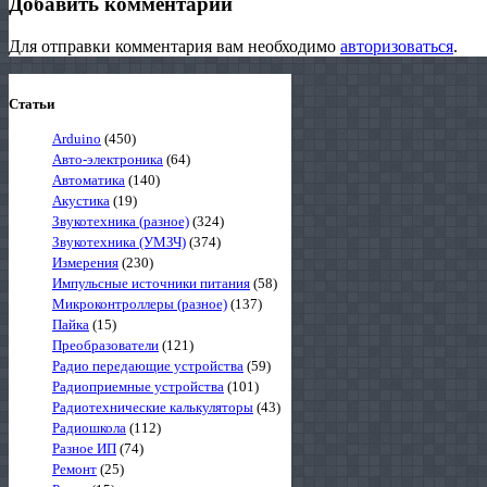
Добавить комментарий
Для отправки комментария вам необходимо
авторизоваться
.
Статьи
Arduino
(450)
Авто-электроника
(64)
Автоматика
(140)
Акустика
(19)
Звукотехника (разное)
(324)
Звукотехника (УМЗЧ)
(374)
Измерения
(230)
Импульсные источники питания
(58)
Микроконтроллеры (разное)
(137)
Пайка
(15)
Преобразователи
(121)
Радио передающие устройства
(59)
Радиоприемные устройства
(101)
Радиотехнические калькуляторы
(43)
Радиошкола
(112)
Разное ИП
(74)
Ремонт
(25)