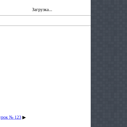
Загрузка...
урок № 123
▶