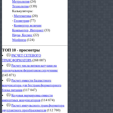
Метрология
(24)
Технологии
(139)
Калькуляторы:
-
Математика
(20)
-
Геометрия
(77)
-
Конвертер величин
Компьютер, Интернет
(33)
Наука, Космос
(22)
Wordpress
(124)
ТОП 10 - просмотры
РАСЧЕТ СЕТЕВОГО
ТРАНСФОРМАТОРА
(268 087)
Расчет числа витков катушки на
тороидальном ферритовом сердечнике
(145 871)
Расчет емкости балластного
конденсатора для бестрансформаторного
блока питания
(117 047)
Кодовая маркировка емкости
импортных конденсаторов
(114 674)
Расчет импульсного трансформатора
двухтактного преобразователя
(112 760)