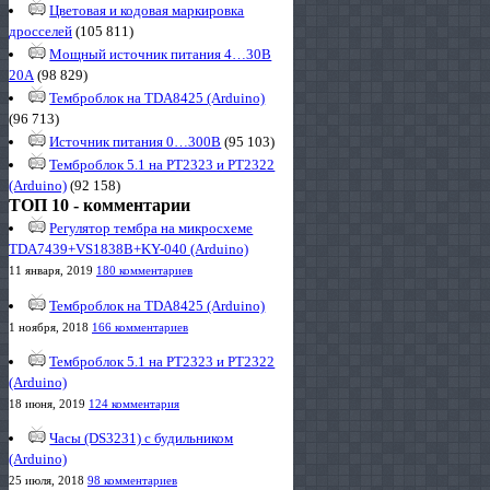
Цветовая и кодовая маркировка
дросселей
(105 811)
Мощный источник питания 4…30В
20А
(98 829)
Темброблок на TDA8425 (Arduino)
(96 713)
Источник питания 0…300В
(95 103)
Темброблок 5.1 на PT2323 и PT2322
(Arduino)
(92 158)
ТОП 10 - комментарии
Регулятор тембра на микросхеме
TDA7439+VS1838B+KY-040 (Arduino)
11 января, 2019
180 комментариев
Темброблок на TDA8425 (Arduino)
1 ноября, 2018
166 комментариев
Темброблок 5.1 на PT2323 и PT2322
(Arduino)
18 июня, 2019
124 комментария
Часы (DS3231) с будильником
(Arduino)
25 июля, 2018
98 комментариев