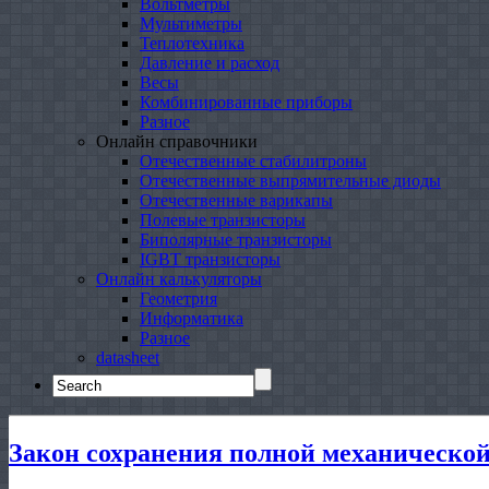
Вольтметры
Мультиметры
Теплотехника
Давление и расход
Весы
Комбинированные приборы
Разное
Онлайн справочники
Отечественные стабилитроны
Отечественные выпрямительные диоды
Отечественные варикапы
Полевые транзисторы
Биполярные транзисторы
IGBT транзисторы
Онлайн калькуляторы
Геометрия
Информатика
Разное
datasheet
Search
for:
Закон сохранения полной механической