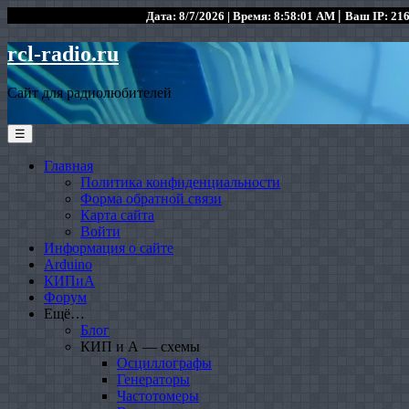
|
Дата: 8/7/2026 | Время: 8:58:01 AM
Ваш IP: 216
rcl-radio.ru
Сайт для радиолюбителей
☰
Главная
Политика конфиденциальности
Форма обратной связи
Карта сайта
Войти
Информация о сайте
Arduino
КИПиА
Форум
Ещё…
Блог
КИП и А — схемы
Осциллографы
Генераторы
Частотомеры