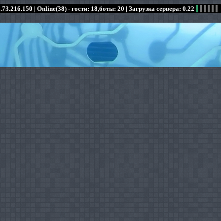
.73.216.150 |
Online(38) - гости: 18,боты: 20
| Загрузка сервера: 0.22
:
:
:
:
:
:
:
:
:
:
:
: