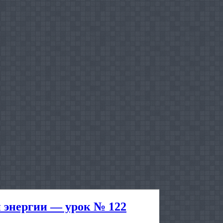
 энергии — урок № 122