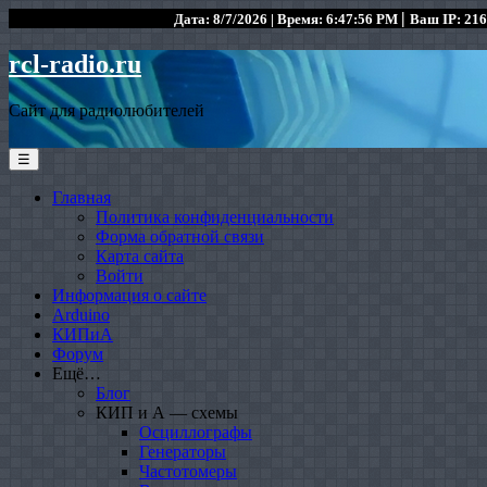
|
Дата: 8/7/2026 | Время: 6:47:56 PM
Ваш IP: 216
rcl-radio.ru
Сайт для радиолюбителей
☰
Главная
Политика конфиденциальности
Форма обратной связи
Карта сайта
Войти
Информация о сайте
Arduino
КИПиА
Форум
Ещё…
Блог
КИП и А — схемы
Осциллографы
Генераторы
Частотомеры