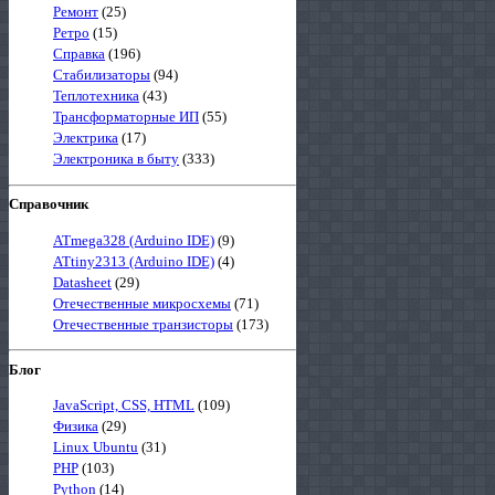
Ремонт
(25)
Ретро
(15)
Справка
(196)
Стабилизаторы
(94)
Теплотехника
(43)
Трансформаторные ИП
(55)
Электрика
(17)
Электроника в быту
(333)
Справочник
ATmega328 (Arduino IDE)
(9)
ATtiny2313 (Arduino IDE)
(4)
Datasheet
(29)
Отечественные микросхемы
(71)
Отечественные транзисторы
(173)
Блог
JavaScript, CSS, HTML
(109)
Физика
(29)
Linux Ubuntu
(31)
PHP
(103)
Python
(14)