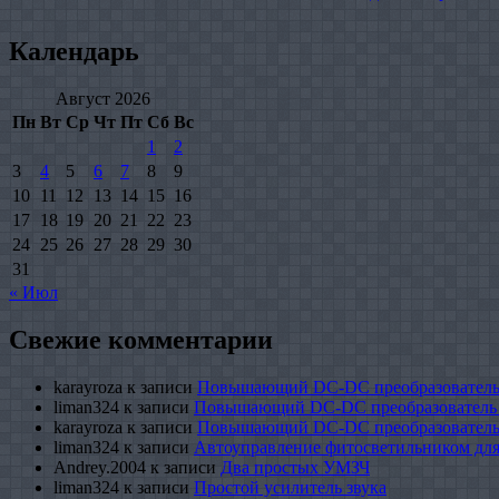
Календарь
Август 2026
Пн
Вт
Ср
Чт
Пт
Сб
Вс
1
2
3
4
5
6
7
8
9
10
11
12
13
14
15
16
17
18
19
20
21
22
23
24
25
26
27
28
29
30
31
« Июл
Свежие комментарии
karayroza
к записи
Повышающий DC-DC преобразователь
liman324
к записи
Повышающий DC-DC преобразователь
karayroza
к записи
Повышающий DC-DC преобразователь
liman324
к записи
Автоуправление фитосветильником для
Andrey.2004
к записи
Два простых УМЗЧ
liman324
к записи
Простой усилитель звука