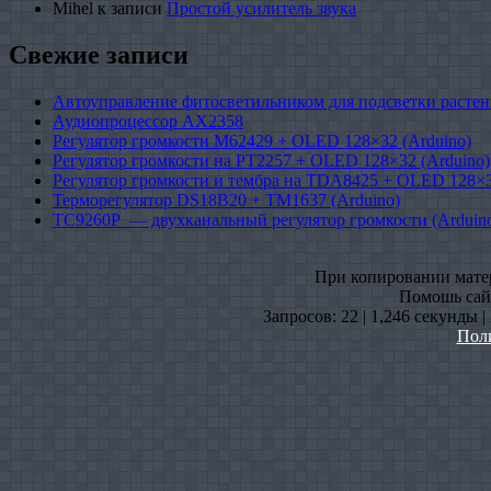
Mihel
к записи
Простой усилитель звука
Свежие записи
Автоуправление фитосветильником для подсветки растен
Аудиопроцессор AX2358
Регулятор громкости M62429 + OLED 128×32 (Arduino)
Регулятор громкости на PT2257 + OLED 128×32 (Arduino)
Регулятор громкости и тембра на TDA8425 + OLED 128×3
Терморегулятор DS18B20 + TM1637 (Arduino)
TC9260P — двухканальный регулятор громкости (Arduin
При копировании матери
Помошь сайт
Запросов: 22 | 1,246 секунды 
Пол