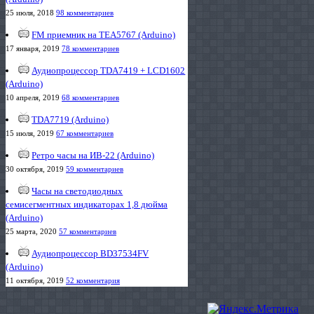
25 июля, 2018
98 комментариев
FM приемник на TEA5767 (Arduino)
17 января, 2019
78 комментариев
Аудиопроцессор TDA7419 + LCD1602
(Arduino)
10 апреля, 2019
68 комментариев
TDA7719 (Arduino)
15 июля, 2019
67 комментариев
Ретро часы на ИВ-22 (Arduino)
30 октября, 2019
59 комментариев
Часы на светодиодных
семисегментных индикаторах 1,8 дюйма
(Arduino)
25 марта, 2020
57 комментариев
Аудиопроцессор BD37534FV
(Arduino)
11 октября, 2019
52 комментария