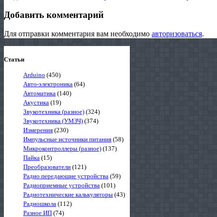
Добавить комментарий
Для отправки комментария вам необходимо
авторизоваться
.
Статьи
Arduino
(450)
Авто-электроника
(64)
Автоматика
(140)
Акустика
(19)
Звукотехника (разное)
(324)
Звукотехника (УМЗЧ)
(374)
Измерения
(230)
Импульсные источники питания
(58)
Микроконтроллеры (разное)
(137)
Пайка
(15)
Преобразователи
(121)
Радио передающие устройства
(59)
Радиоприемные устройства
(101)
Радиотехнические калькуляторы
(43)
Радиошкола
(112)
Разное ИП
(74)