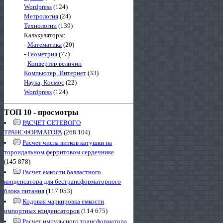
Wordpress
(124)
Метрология
(24)
Технологии
(139)
Калькуляторы:
-
Математика
(20)
-
Геометрия
(77)
-
Конвертер величин
Компьютер, Интернет
(33)
Наука, Космос
(22)
Wordpress
(124)
ТОП 10 - просмотры
РАСЧЕТ СЕТЕВОГО
ТРАНСФОРМАТОРА
(268 104)
Расчет числа витков катушки на
тороидальном ферритовом сердечнике
(145 878)
Расчет емкости балластного
конденсатора для бестрансформаторного
блока питания
(117 053)
Кодовая маркировка емкости
импортных конденсаторов
(114 675)
Расчет импульсного трансформатора