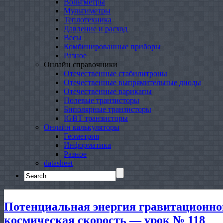
Вольтметры
Мультиметры
Теплотехника
Давление и расход
Весы
Комбинированные приборы
Разное
Онлайн справочники
Отечественные стабилитроны
Отечественные выпрямительные диоды
Отечественные варикапы
Полевые транзисторы
Биполярные транзисторы
IGBT транзисторы
Онлайн калькуляторы
Геометрия
Информатика
Разное
datasheet
Search
for:
Потенциальная энергия гравитационног
космическая скорость — урок № 118