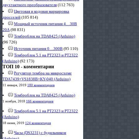
двухтактного преобразователя
(112 763)
Цветовая и кодовая маркировка
дросселей
(105 814)
Мощный источник питания 4…30В
20А
(98 831)
Темброблок на TDA8425 (Arduino)
(96 726)
Источник питания 0…300В
(95 110)
Темброблок 5.1 на PT2323 и PT2322
(Arduino)
(92 173)
ТОП 10 - комментарии
Регулятор тембра на микросхеме
TDA7439+VS1838B+KY-040 (Arduino)
11 января, 2019
180 комментариев
Темброблок на TDA8425 (Arduino)
1 ноября, 2018
166 комментариев
Темброблок 5.1 на PT2323 и PT2322
(Arduino)
18 июня, 2019
124 комментария
Часы (DS3231) с будильником
(Arduino)