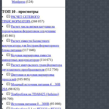
Wordpress
(124)
ТОП 10 - просмотры
РАСЧЕТ СЕТЕВОГО
ТРАНСФОРМАТОРА
(268 057)
Расчет числа витков катушки на
тороидальном ферритовом сердечнике
(145 861)
Расчет емкости балластного
конденсатора для бестрансформаторного
блока питания
(117 046)
Кодовая маркировка емкости
импортных конденсаторов
(114 671)
Расчет импульсного трансформатора
двухтактного преобразователя
(112 756)
Цветовая и кодовая маркировка
дросселей
(105 805)
Мощный источник питания 4…30В
20А
(98 823)
Темброблок на TDA8425 (Arduino)
(96 700)
Источник питания 0…300В
(95 098)
Темброблок 5.1 на PT2323 и PT2322