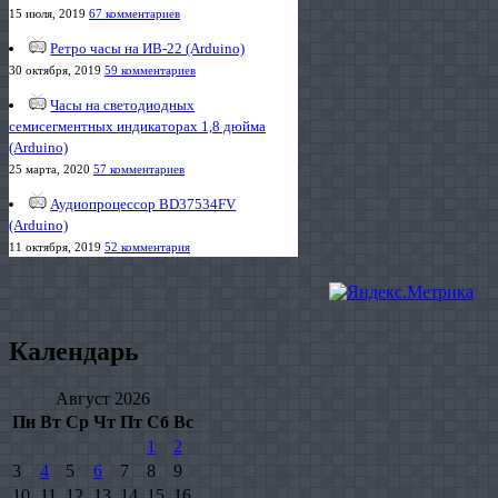
15 июля, 2019
67 комментариев
Ретро часы на ИВ-22 (Arduino)
30 октября, 2019
59 комментариев
Часы на светодиодных
семисегментных индикаторах 1,8 дюйма
(Arduino)
25 марта, 2020
57 комментариев
Аудиопроцессор BD37534FV
(Arduino)
11 октября, 2019
52 комментария
Календарь
Август 2026
Пн
Вт
Ср
Чт
Пт
Сб
Вс
1
2
3
4
5
6
7
8
9
10
11
12
13
14
15
16