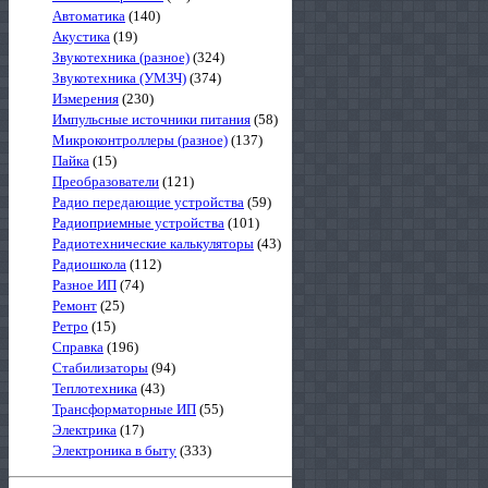
Автоматика
(140)
Акустика
(19)
Звукотехника (разное)
(324)
Звукотехника (УМЗЧ)
(374)
Измерения
(230)
Импульсные источники питания
(58)
Микроконтроллеры (разное)
(137)
Пайка
(15)
Преобразователи
(121)
Радио передающие устройства
(59)
Радиоприемные устройства
(101)
Радиотехнические калькуляторы
(43)
Радиошкола
(112)
Разное ИП
(74)
Ремонт
(25)
Ретро
(15)
Справка
(196)
Стабилизаторы
(94)
Теплотехника
(43)
Трансформаторные ИП
(55)
Электрика
(17)
Электроника в быту
(333)