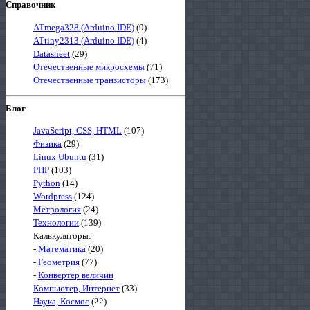
Справочник
ATmega328 (Arduino IDE)
(9)
ATtiny2313 (Arduino IDE)
(4)
Datasheet
(29)
Отечественные микросхемы
(71)
Отечественные транзисторы
(173)
Блог
JavaScript, CSS, HTML
(107)
Физика
(29)
Linux Ubuntu
(31)
PHP
(103)
Python
(14)
Wordpress
(124)
Метрология
(24)
Технологии
(139)
Калькуляторы:
-
Математика
(20)
-
Геометрия
(77)
-
Конвертер величин
Компьютер, Интернет
(33)
Наука, Космос
(22)