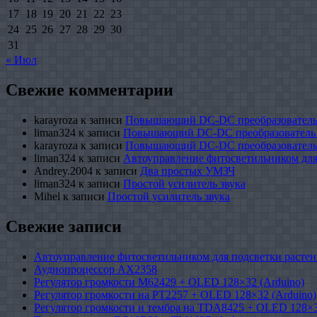
17
18
19
20
21
22
23
24
25
26
27
28
29
30
31
« Июл
Свежие комментарии
karayroza
к записи
Повышающий DC-DC преобразователь
liman324
к записи
Повышающий DC-DC преобразователь
karayroza
к записи
Повышающий DC-DC преобразователь
liman324
к записи
Автоуправление фитосветильником для
Andrey.2004
к записи
Два простых УМЗЧ
liman324
к записи
Простой усилитель звука
Mihel
к записи
Простой усилитель звука
Свежие записи
Автоуправление фитосветильником для подсветки растен
Аудиопроцессор AX2358
Регулятор громкости M62429 + OLED 128×32 (Arduino)
Регулятор громкости на PT2257 + OLED 128×32 (Arduino)
Регулятор громкости и тембра на TDA8425 + OLED 128×3