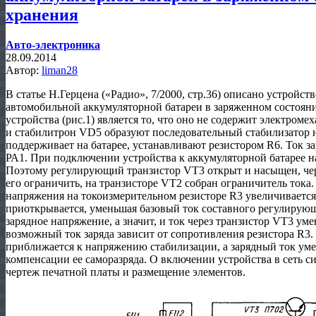
хранения
Авто-электроника
28.09.2014
Автор:
liman28
В статье Н.Герцена («Радио», 7/2000, стр.36) описано устройс
автомобильной аккумуляторной батареи в заряженном состоян
устройства (рис.1) является то, что оно не содержит электром
и стабилитрон VD5 образуют последовательный стабилизатор 
поддерживает на батарее, устанавливают резистором R6. Ток 
РА1. При подключении устройства к аккумуляторной батарее н
Поэтому регулирующий транзистор VT3 открыт и насыщен, чер
его ограничить, на транзисторе VT2 собран ограничитель тока
напряжения на токоизмерительном резисторе R3 увеличивается
приоткрывается, уменьшая базовый ток составного регулирующ
зарядное напряжение, а значит, и ток через транзистор VT3 у
возможный ток заряда зависит от сопротивления резистора R3.
приближается к напряжению стабилизации, а зарядный ток уме
компенсации ее саморазряда. О включении устройства в сеть с
чертеж печатной платы и размещение элементов.