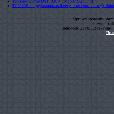
Терморегулятор DS18B20 + TM1637 (Arduino)
TC9260P — двухканальный регулятор громкости (Arduin
При копировании матери
Помошь сайт
Запросов: 21 | 0,112 секунды 
Пол