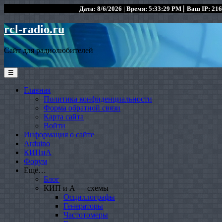
|
Дата: 8/6/2026 | Время: 5:33:29 PM
Ваш IP: 216
rcl-radio.ru
Сайт для радиолюбителей
☰
Главная
Политика конфиденциальности
Форма обратной связи
Карта сайта
Войти
Информация о сайте
Arduino
КИПиА
Форум
Ещё…
Блог
КИП и А — схемы
Осциллографы
Генераторы
Частотомеры