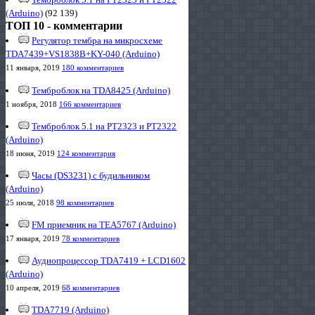
(Arduino)
(92 139)
ТОП 10 - комментарии
Регулятор тембра на микросхеме
TDA7439+VS1838B+KY-040 (Arduino)
11 января, 2019
180 комментариев
Темброблок на TDA8425 (Arduino)
1 ноября, 2018
166 комментариев
Темброблок 5.1 на PT2323 и PT2322
(Arduino)
18 июня, 2019
124 комментария
Часы (DS3231) с будильником
(Arduino)
25 июля, 2018
98 комментариев
FM приемник на TEA5767 (Arduino)
17 января, 2019
78 комментариев
Аудиопроцессор TDA7419 + LCD1602
(Arduino)
10 апреля, 2019
68 комментариев
TDA7719 (Arduino)