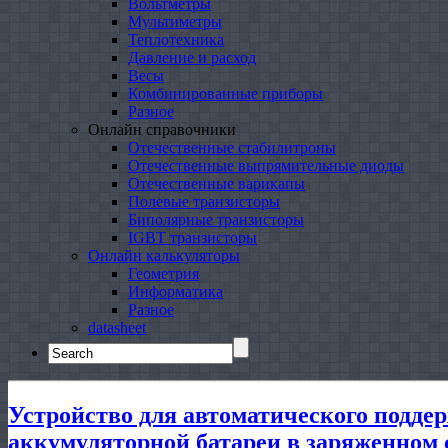
Вольтметры
Мультиметры
Теплотехника
Давление и расход
Весы
Комбинированные приборы
Разное
Онлайн справочники
Отечественные стабилитроны
Отечественные выпрямительные диоды
Отечественные варикапы
Полевые транзисторы
Биполярные транзисторы
IGBT транзисторы
Онлайн калькуляторы
Геометрия
Информатика
Разное
datasheet
Search
for:
Устройство для автоматического подде
аккумуляторной батареи в заряженном 