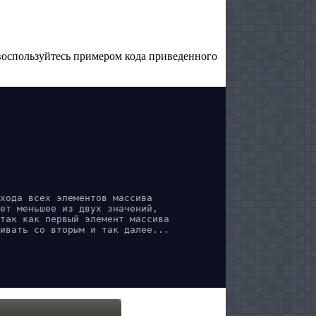
воспользуйтесь примером кода приведенного
хода всех элементов массива
ет меньшее из двух значений,

так как первый элемент массива

ивать со вторым и так далее...
