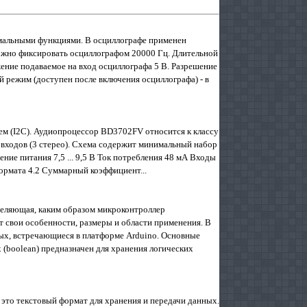
мальными функциями. В осциллографе применен
ожно фиксировать осциллографом 20000 Гц. Длительной
ение подаваемое на вход осциллографа 5 В. Разрешение
 режим (доступен после включения осциллографа) - в
м (I2C). Аудиопроцессор BD3702FV относится к классу
ор входов (3 стерео). Схема содержит минимальный набор
е питания 7,5 ... 9,5 В Ток потребления 48 мА Входы
ормата 4.2 Суммарный коэффициент...
еляющая, каким образом микроконтроллер
свои особенности, размеры и области применения. В
ых, встречающиеся в платформе Arduino. Основные
(boolean) предназначен для хранения логических
— это текстовый формат для хранения и передачи данных.