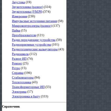
Акустика
(19)
Звукотехника (разное)
(324)
Звукотехника (УМЗЧ)
(374)
Измерения
(230)
Импульсные источники питания
(58)
Микроконтроллеры (разное)
(137)
Пайка
(15)
Преобразователи
(121)
Радио передающие устройства
(59)
Радиоприемные устройства
(101)
Радиотехнические калькуляторы
(43)
Радиошкола
(112)
Разное ИП
(74)
Ремонт
(25)
Ретро
(15)
Справка
(196)
Стабилизаторы
(94)
Теплотехника
(43)
Трансформаторные ИП
(55)
Электрика
(17)
Электроника в быту
(333)
Справочник