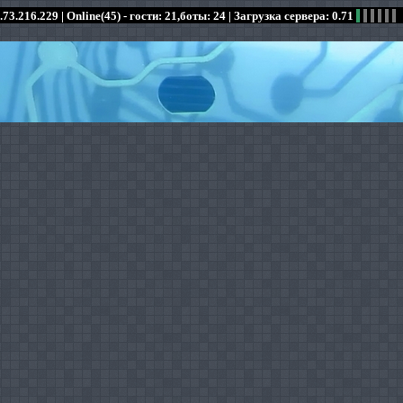
.73.216.229 |
Online(45) - гости: 21,боты: 24
| Загрузка сервера: 0.71
:
:
:
:
:
:
:
:
:
:
:
: