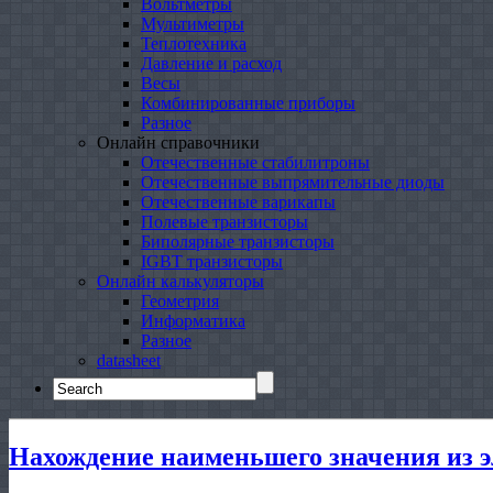
Вольтметры
Мультиметры
Теплотехника
Давление и расход
Весы
Комбинированные приборы
Разное
Онлайн справочники
Отечественные стабилитроны
Отечественные выпрямительные диоды
Отечественные варикапы
Полевые транзисторы
Биполярные транзисторы
IGBT транзисторы
Онлайн калькуляторы
Геометрия
Информатика
Разное
datasheet
Search
for:
Нахождение наименьшего значения из э