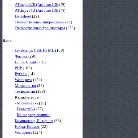
ATmega328 (Arduino IDE)
(9)
ATtiny2313 (Arduino IDE)
(4)
Datasheet
(29)
Отечественные микросхемы
(71)
Отечественные транзисторы
(173)
Блог
JavaScript, CSS, HTML
(109)
Физика
(29)
Linux Ubuntu
(31)
PHP
(103)
Python
(14)
Wordpress
(124)
Метрология
(24)
Технологии
(139)
Калькуляторы:
-
Математика
(20)
-
Геометрия
(77)
-
Конвертер величин
Компьютер, Интернет
(33)
Наука, Космос
(22)
Wordpress
(124)