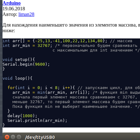
Arduino
19.06.2018
Автор:
liman28
Для нахождения наименьшего значения из элементов массива, 
ниже:
int
 arr[] 
=
 {
-
25
,
13
,
-
41
,
100
,
22
,
12
,
134
,
80
}; 
// массив 
int
 arr_min 
=
32767
; 
/* первоначально будем сравнивать

                    с максимальным для int значением */
void
 setup(){

Serial.begin(
9600
);

}

void
 loop(){

for
(
int
 i 
=
0
; i < 
8
; i
+
+
){ 
// запускаем цикл, для об
    arr_min 
=
min
(arr_min, arr[i]); 
/* функция min выды
    сначала первый элемент массива сравниваем с 32767, 
    меньше 32767, то первый элемент массива будем сравн
    Пока функция min не выберит наименьшее значение. */
  }

  delay(
1000
);

  Serial.println(arr_min);
