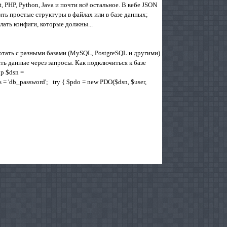
 PHP, Python, Java и почти всё остальное. В вебе JSON
ть простые структуры в файлах или в базе данных;
елать конфиги, которые должны...
отать с разными базами (MySQL, PostgreSQL и другими)
ть данные через запросы. Как подключиться к базе
p $dsn =
s = 'db_password'; try { $pdo = new PDO($dsn, $user,