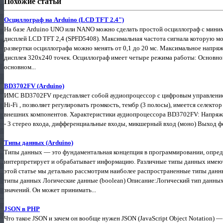
Похожие статьи
Осциллограф на Arduino (LCD TFT 2.4")
На базе Arduino UNO или NANO можно сделать простой осциллограф с мини
дисплей LCD TFT 2,4 (SPFD5408). Максимальная частота сигнала которую м
развертки осциллографа можно менять от 0,1 до 20 мс. Максимальное напряж
дисплея 320х240 точек. Осциллограф имеет четыре режима работы: Основной
основном...
BD3702FV (Arduino)
ИМС BD3702FV представляет собой аудиопроцессор с цифровым управление
Hi-Fi , позволяет регулировать громкость, тембр (3 полосы), имеется селект
внешних компонентов. Характеристики аудиопроцессора BD3702FV: Напряжени
- 3 стерео входа, дифференциальные входы, микшерный вход (моно) Выход ф
Типы данных (Arduino)
Типы данных — это фундаментальная концепция в программировании, опред
интерпретирует и обрабатывает информацию. Различные типы данных имеют 
этой статье мы детально рассмотрим наиболее распространенные типы данн
типы данных Логические данные (boolean) Описание:Логический тип данных 
значений. Он может принимать...
JSON в PHP
Что такое JSON и зачем он вообще нужен JSON (JavaScript Object Notation) 