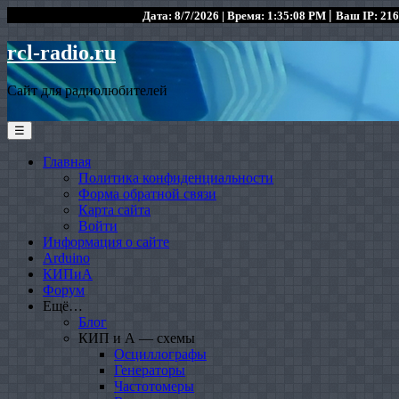
|
Дата: 8/7/2026 | Время: 1:35:08 PM
Ваш IP: 216
rcl-radio.ru
Сайт для радиолюбителей
☰
Главная
Политика конфиденциальности
Форма обратной связи
Карта сайта
Войти
Информация о сайте
Arduino
КИПиА
Форум
Ещё…
Блог
КИП и А — схемы
Осциллографы
Генераторы
Частотомеры