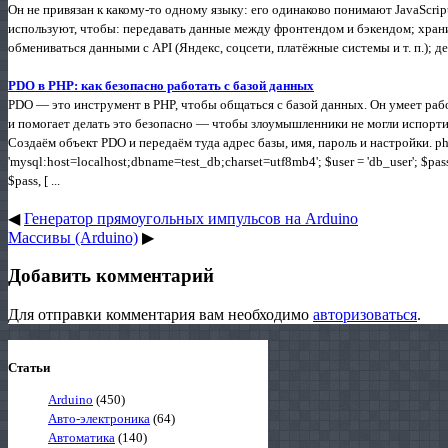
Он не привязан к какому‑то одному языку: его одинаково понимают JavaScript,
используют, чтобы: передавать данные между фронтендом и бэкендом; храни
обмениваться данными с API (Яндекс, соцсети, платёжные системы и т. п.); д
PDO в PHP: как безопасно работать с базой данных
PDO — это инструмент в PHP, чтобы общаться с базой данных. Он умеет раб
и помогает делать это безопасно — чтобы злоумышленники не могли испорти
Создаём объект PDO и передаём туда адрес базы, имя, пароль и настройки. ph
'mysql:host=localhost;dbname=test_db;charset=utf8mb4'; $user = 'db_user'; $pas
$pass, [ ...
◀
Генератор прямоугольных импульсов на Arduino
Массивы (Arduino)
▶
Добавить комментарий
Для отправки комментария вам необходимо
авторизоваться
.
Статьи
Arduino
(450)
Авто-электроника
(64)
Автоматика
(140)