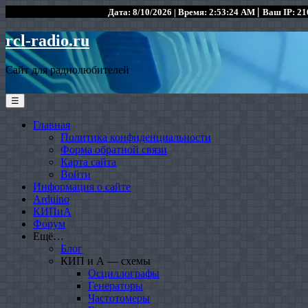
|
Дата: 8/10/2026 | Время: 2:53:24 AM
Ваш IP: 216
rcl-radio.ru
Сайт для радиолюбителей
☰
Главная
Политика конфиденциальности
Форма обратной связи
Карта сайта
Войти
Информация о сайте
Arduino
КИПиА
Форум
Ещё…
Блог
КИП и А — схемы
Осциллографы
Генераторы
Частотомеры