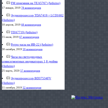
FM приемник на TEA5767 (Arduino)
17 января, 2019
78 комментариев
Аудиопроцессор TDA7419 + LCD1602
(Arduino)
10 апреля, 2019
68 комментариев
TDA7719 (Arduino)
15 июля, 2019
67 комментариев
Ретро часы на ИВ-22 (Arduino)
30 октября, 2019
59 комментариев
Часы на светодиодных
семисегментных индикаторах 1,8 дюйма
(Arduino)
25 марта, 2020
57 комментариев
Аудиопроцессор BD37534FV
(Arduino)
11 октября, 2019
52 комментария