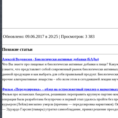
Обновлено: 09.06.2017 в 20:25 | Просмотров: 3 383
Похожие статьи
Алексей Водовозов - Биологически активные добавки (БАДы)
Что Вы знаете про пищевые и биологически активные добавки к пище? Какую
узнаете, что представляет собой современный рынок биологически активны
данной продукции и как выбрать для себя правильный продукт. Биологически
прочие альтернативные лекарства – обо всем этом в сегодняшней лекции науч
Фильм «Передозировка» – обзор на остросюжетный триллер о наркотиках
Фильм про испанских бандитов, решивших переправить крупную партию кока
операция была разработана безупречно и первый этап удалось пройти без про
курьеров (Лейла) внезапно умерла (причина — передозировка наркотиков). 
— Эдуардо Гарсия (главарь) утратил самообладание, принял решение преодо