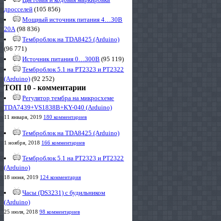
дросселей
(105 856)
Мощный источник питания 4…30В
20А
(98 836)
Темброблок на TDA8425 (Arduino)
(96 771)
Источник питания 0…300В
(95 119)
Темброблок 5.1 на PT2323 и PT2322
(Arduino)
(92 252)
ТОП 10 - комментарии
Регулятор тембра на микросхеме
TDA7439+VS1838B+KY-040 (Arduino)
11 января, 2019
180 комментариев
Темброблок на TDA8425 (Arduino)
1 ноября, 2018
166 комментариев
Темброблок 5.1 на PT2323 и PT2322
(Arduino)
18 июня, 2019
124 комментария
Часы (DS3231) с будильником
(Arduino)
25 июля, 2018
98 комментариев