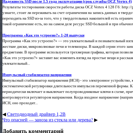
Надежность SSD после 1.5 года эксплуатации (срок службы OCZ Vertex 4)
Результаты тестирования скорости работы диска OCZ Vertex 4 128 Гб: http://
узнаете, стоит ли переживать на счет ограничения на запись данных в тверд
переходить на SSD из-за того, что у твердотельных накопителей есть огранич
такой ограничение есть, но на самом деле ресурс SSD большой и при обычном 
Программа «Как это устроено?» 1-20 выпуски
Программа «Как это устроено?» — это увлекательный и познавательный взг
жесткие диски, микроволновые печи и телевизоры. В каждой серии этого зан
предметами. В программе используется трехмерная графика, которая позвол
«Как это устроено?» заставит вас изменить взгляд на простые вещи и расскаже
увлекательный...
Импульсный стабилизатор напряжения
Импульсный стабилизатор напряжения (ИСН) - это электронное устройство,
систематической регулировки длительности импульсов переменной формы. Ка
периодически включает и выключает полупроводниковые ключи в схеме, при
контролируется регулятором напряжения. Когда входное напряжение (наприм
ИСН, оно проходит...
◀
Светодиодный драйвер 1,2В
Что опасней — заноза из стекла или дерева?
▶
Добавить комментарий