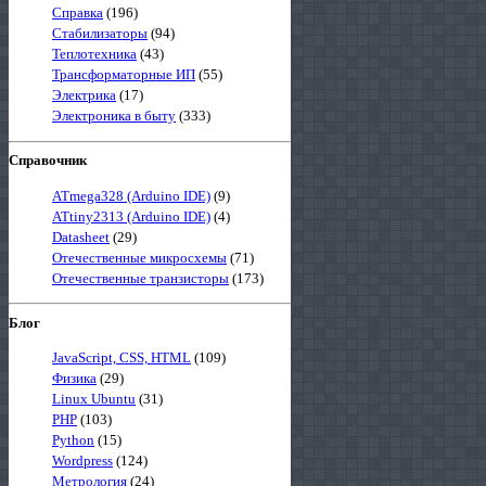
Справка
(196)
Стабилизаторы
(94)
Теплотехника
(43)
Трансформаторные ИП
(55)
Электрика
(17)
Электроника в быту
(333)
Справочник
ATmega328 (Arduino IDE)
(9)
ATtiny2313 (Arduino IDE)
(4)
Datasheet
(29)
Отечественные микросхемы
(71)
Отечественные транзисторы
(173)
Блог
JavaScript, CSS, HTML
(109)
Физика
(29)
Linux Ubuntu
(31)
PHP
(103)
Python
(15)
Wordpress
(124)
Метрология
(24)