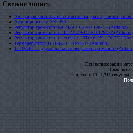
Свежие записи
Автоуправление фитосветильником для подсветки растен
Аудиопроцессор AX2358
Регулятор громкости M62429 + OLED 128×32 (Arduino)
Регулятор громкости на PT2257 + OLED 128×32 (Arduino)
Регулятор громкости и тембра на TDA8425 + OLED 128×3
Терморегулятор DS18B20 + TM1637 (Arduino)
TC9260P — двухканальный регулятор громкости (Arduin
При копировании матери
Помошь сайт
Запросов: 19 | 1,311 секунды 
Пол