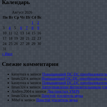
Календарь
Август 2026
Пн
Вт
Ср
Чт
Пт
Сб
Вс
1
2
3
4
5
6
7
8
9
10
11
12
13
14
15
16
17
18
19
20
21
22
23
24
25
26
27
28
29
30
31
« Июл
Свежие комментарии
karayroza
к записи
Повышающий DC-DC преобразователь
liman324
к записи
Повышающий DC-DC преобразователь
karayroza
к записи
Повышающий DC-DC преобразователь
liman324
к записи
Автоуправление фитосветильником для
Andrey.2004
к записи
Два простых УМЗЧ
liman324
к записи
Простой усилитель звука
Mihel
к записи
Простой усилитель звука