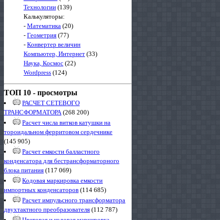
Технологии
(139)
Калькуляторы:
-
Математика
(20)
-
Геометрия
(77)
-
Конвертер величин
Компьютер, Интернет
(33)
Наука, Космос
(22)
Wordpress
(124)
ТОП 10 - просмотры
РАСЧЕТ СЕТЕВОГО
ТРАНСФОРМАТОРА
(268 200)
Расчет числа витков катушки на
тороидальном ферритовом сердечнике
(145 905)
Расчет емкости балластного
конденсатора для бестрансформаторного
блока питания
(117 069)
Кодовая маркировка емкости
импортных конденсаторов
(114 685)
Расчет импульсного трансформатора
двухтактного преобразователя
(112 787)
Цветовая и кодовая маркировка