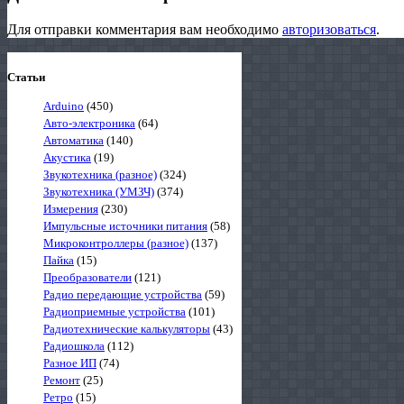
Для отправки комментария вам необходимо
авторизоваться
.
Статьи
Arduino
(450)
Авто-электроника
(64)
Автоматика
(140)
Акустика
(19)
Звукотехника (разное)
(324)
Звукотехника (УМЗЧ)
(374)
Измерения
(230)
Импульсные источники питания
(58)
Микроконтроллеры (разное)
(137)
Пайка
(15)
Преобразователи
(121)
Радио передающие устройства
(59)
Радиоприемные устройства
(101)
Радиотехнические калькуляторы
(43)
Радиошкола
(112)
Разное ИП
(74)
Ремонт
(25)
Ретро
(15)