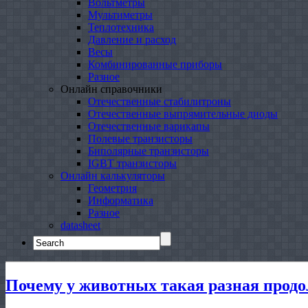
Вольтметры
Мультиметры
Теплотехника
Давление и расход
Весы
Комбинированные приборы
Разное
Онлайн справочники
Отечественные стабилитроны
Отечественные выпрямительные диоды
Отечественные варикапы
Полевые транзисторы
Биполярные транзисторы
IGBT транзисторы
Онлайн калькуляторы
Геометрия
Информатика
Разное
datasheet
Search
for:
Почему у животных такая разная прод