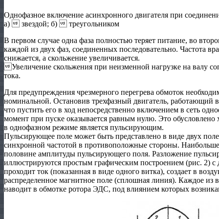
Однофазное включение асинхронного двигателя при соединен
а)  звездой; б)  треугольником
В первом случае одна фаза полностью теряет питание, во вто
каждой из двух фаз, соединенных последовательно. Частота вр
снижается, а скольжение увеличивается.
Увеличение скольжения при неизменной нагрузке на валу со
тока.
Для предупреждения чрезмерного перегрева обмоток необходим
номинальной. Остановив трехфазный двигатель, работающий в 
что пустить его в ход непосредственно включением в сеть од
момент при пуске оказывается равным нулю. Это обусловлено х
в однофазном режиме является пульсирующим.
Пульсирующее поле может быть представлено в виде двух поле
синхронной частотой в противоположные стороны. Наибольшее
половине амплитуды пульсирующего поля. Разложение пульсир
иллюстрируются простым графическим построением (рис. 2) с 
проходит ток (показанная в виде одного витка), создает в во
распределенное магнитное поле (сплошная линия). Каждое из 
наводит в обмотке ротора ЭДС, под влиянием которых возника