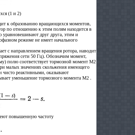
ся (1 и 2)
дит к образованию вращающихся моментов,
р по отношению к этим полям находится в
 уравновешивают друг друга, этим и
днофазном режиме не имеет начального
дает с направлением вращения ротора, наводит
пряжения сети 50 Гц). Обозначим момент,
му) полю соответствует тормозной момент М2
 при малых значениях скольжения имеющего
ти чисто реактивными, оказывают
ывает уменьшение тормозного момента М2 .
имеют повышенную частоту