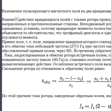
Разложение пульсирующего магнитного поля на два вращающих
Взаимодействие вращающихся полей с токами ротора приво
направленных в противоположные стороны. Неподвижный рото
одинаковых условиях, поэтому вращающие моменты полностью
объясняется то обстоятельство, что трехфазный двигатель в о
(пускового) момента.
Прямое поле, т. е. поле, направление вращения котоpoгo совпа
в eгo обмотке токи небольшой частоты (23 Гц при частоте на
обусловленный прямым полем, через М1. Встречному (обратно
. Токи, индуктированные в обмотке ротора встречным полем,
повышенную частоту (около 100 Гц) и, становясь поэтому поч
размагничивающее действие. Ослабление встречного поля выз
Скольжение ротора по отношению к обратному полю равно
По этой причине токи ротора, наведенные обратным полем, 