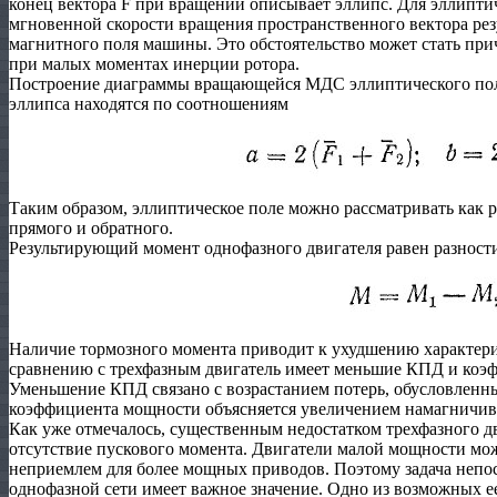
конец вектора Ḟ при вращении описывает эллипс. Для эллипти
мгновенной скорости вращения пространственного вектора ре
магнитного поля машины. Это обстоятельство может стать пр
при малых моментах инерции ротора.
Построение диаграммы вращающейся МДС эллиптического поля 
эллипса находятся по соотношениям
Таким образом, эллиптическое поле можно рассматривать как 
прямого и обратного.
Результирующий момент однофазного двигателя равен разности
Наличие тормозного момента приводит к ухудшению характери
сравнению с трехфазным двигатель имеет меньшие КПД и коэ
Уменьшение КПД связано с возрастанием потерь, обусловленн
коэффициента мощности объясняется увеличением намагничив
Как уже отмечалось, существенным недостатком трехфазного д
отсутствие пускового момента. Двигатели малой мощности мож
неприемлем для более мощных приводов. Поэтому задача непос
однофазной сети имеет важное значение. Одно из возможных е