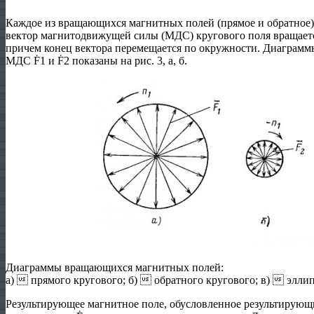
Каждое из вращающихся магнитных полей (прямое и обратное)
вектор магнитодвижущей силы (МДС) кpyгoвого поля вращается
причем конец вектора перемещается по окружности. Диаграмм
МДС Ḟ1 и Ḟ2 показаны на рис. 3, а, б.
Диаграммы вращающихся магнитных полей:
а)  прямого кругового; б)  обратного кругового; в)  элли
Результирующее магнитное поле, обусловленное результирую