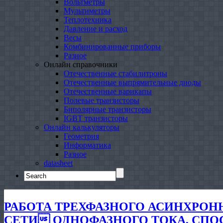
Вольтметры
Мультиметры
Теплотехника
Давление и расход
Весы
Комбинированные приборы
Разное
Онлайн справочники
Отечественные стабилитроны
Отечественные выпрямительные диоды
Отечественные варикапы
Полевые транзисторы
Биполярные транзисторы
IGBT транзисторы
Онлайн калькуляторы
Геометрия
Информатика
Разное
datasheet
Search
for:
РАБОТА ТРЕХФАЗНОГО АСИНХРОН
CEТИ ОДНОФАЗНОГО ТОКА, СПО