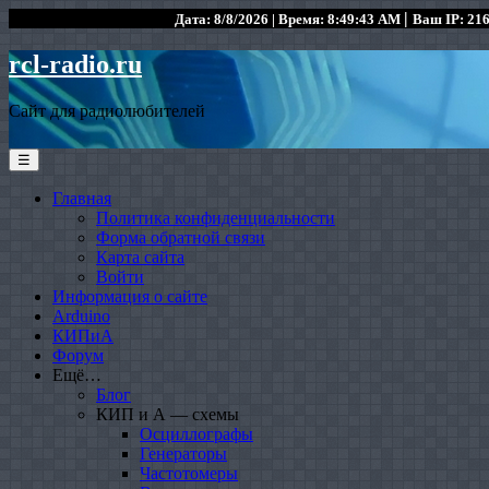
|
Дата: 8/8/2026 | Время: 8:49:43 AM
Ваш IP: 216
rcl-radio.ru
Сайт для радиолюбителей
☰
Главная
Политика конфиденциальности
Форма обратной связи
Карта сайта
Войти
Информация о сайте
Arduino
КИПиА
Форум
Ещё…
Блог
КИП и А — схемы
Осциллографы
Генераторы
Частотомеры