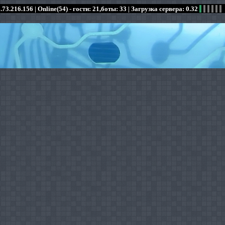
.73.216.156 |
Online(54) - гости: 21,боты: 33
| Загрузка сервера: 0.32
:
:
:
:
:
:
:
:
:
:
:
: