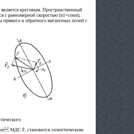
 является круговым. Пространственный
 с равномерной скоростью (n1=const),
ы прямого и обратного магнитных полей с
птического
щие МДС Ḟ, становится эллиптическим: