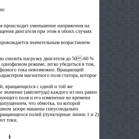
ии:
ром происходит уменьшение напряжения на
ащения двигателя при этом в обоих случаях
провождается значительным возрастанием
о снизить нагрузку двигателя до 50-60 %
однофазном режиме, легко убедиться в том,
нофазного тока невозможно. Вращающий
арактером магнитного поля статора, которое
й, вращающихся с одной и той же
 значение (амплитуда) каждого из них равно
ующего поля и его изменение во времени
допущением, что обмотка, по которой
здушном зазоре машины синусоидально
вращающихся полей (пунктирные линии 1 и 2)
ют токи.