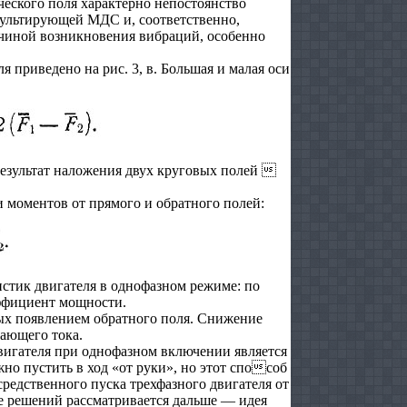
ческого поля характерно непостоянство
зультирующей МДС и, соответственно,
ичиной возникновения вибраций, особенно
приведено на рис. 3, в. Большая и малая оси
результат наложения двух круговых полей 
 моментов от прямого и обратного полей:
стик двигателя в однофазном режиме: по
ффициент мощности.
ых появлением обратного поля. Снижение
ающего тока.
вигателя при однофазном включении является
но пустить в ход «от руки», но этот способ
редственного пуска трехфазного двигателя от
е решений рассматривается дальше — идея