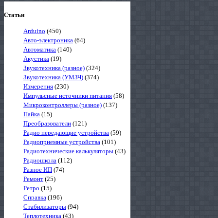
Статьи
Arduino
(450)
Авто-электроника
(64)
Автоматика
(140)
Акустика
(19)
Звукотехника (разное)
(324)
Звукотехника (УМЗЧ)
(374)
Измерения
(230)
Импульсные источники питания
(58)
Микроконтроллеры (разное)
(137)
Пайка
(15)
Преобразователи
(121)
Радио передающие устройства
(59)
Радиоприемные устройства
(101)
Радиотехнические калькуляторы
(43)
Радиошкола
(112)
Разное ИП
(74)
Ремонт
(25)
Ретро
(15)
Справка
(196)
Стабилизаторы
(94)
Теплотехника
(43)