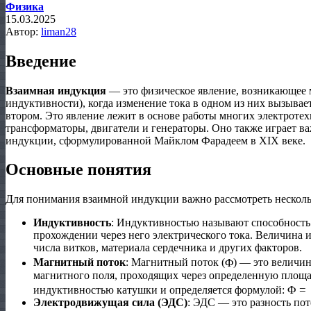
Физика
15.03.2025
Автор:
liman28
Введение
Взаимная индукция
— это физическое явление, возникающее
индуктивности), когда изменение тока в одном из них вызыва
втором. Это явление лежит в основе работы многих электротех
трансформаторы, двигатели и генераторы. Оно также играет в
индукции, сформулированной Майклом Фарадеем в XIX веке.
Основные понятия
Для понимания взаимной индукции важно рассмотреть нескол
Индуктивность
: Индуктивностью называют способность
прохождении через него электрического тока. Величина 
числа витков, материала сердечника и других факторов.
Φ
Магнитный поток
: Магнитный поток (
) — это величи
магнитного поля, проходящих через определенную площа
Φ
=
L
индуктивностью катушки и определяется формулой:
Электродвижущая сила (ЭДС)
: ЭДС — это разность пот