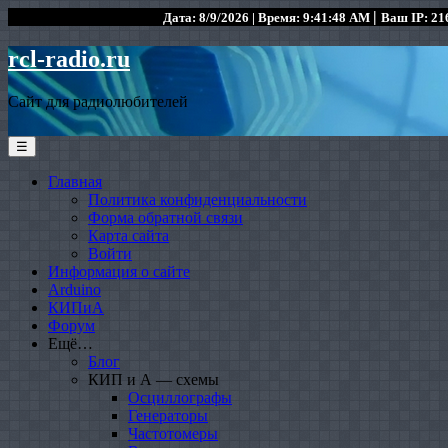
|
Дата: 8/9/2026 | Время: 9:41:48 AM
Ваш IP: 216
rcl-radio.ru
Сайт для радиолюбителей
☰
Главная
Политика конфиденциальности
Форма обратной связи
Карта сайта
Войти
Информация о сайте
Arduino
КИПиА
Форум
Ещё…
Блог
КИП и А — схемы
Осциллографы
Генераторы
Частотомеры