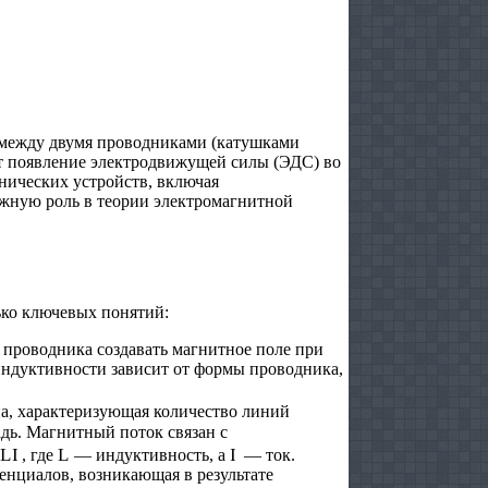
 между двумя проводниками (катушками
ет появление электродвижущей силы (ЭДС) во
нических устройств, включая
ажную роль в теории электромагнитной
ько ключевых понятий:
 проводника создавать магнитное поле при
индуктивности зависит от формы проводника,
на, характеризующая количество линий
дь. Магнитный поток связан с
I
L
I
, где
— индуктивность, а
— ток.
енциалов, возникающая в результате