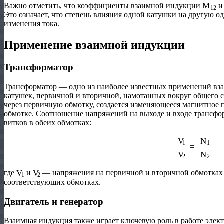
M
12
Важно отметить, что коэффициенты взаимной индукции
Это означает, что степень влияния одной катушки на другую о
изменения тока.
Применение взаимной индукции
Трансформатор
Трансформатор — одно из наиболее известных применений вза
катушек, первичной и вторичной, намотанных вокруг общего с
через первичную обмотку, создается изменяющееся магнитное 
обмотке. Соотношение напряжений на выходе и входе трансфо
витков в обеих обмотках:
V
1
V
2
=
N
1
N
2
V
1
V
2
где
и
— напряжения на первичной и вторичной обмотках 
соответствующих обмотках.
Двигатель и генератор
Взаимная индукция также играет ключевую роль в работе элект