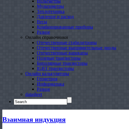
Вольтметры
Мультиметры
Теплотехника
Давление и расход
Весы
Комбинированные приборы
Разное
Онлайн справочники
Отечественные стабилитроны
Отечественные выпрямительные диоды
Отечественные варикапы
Полевые транзисторы
Биполярные транзисторы
IGBT транзисторы
Онлайн калькуляторы
Геометрия
Информатика
Разное
datasheet
Search
for:
Взаимная индукция