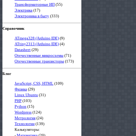
Трансформаторные ИП
(55)
Электрика
(17)
Электроника в быту
(333)
Справочник
ATmega328 (Arduino IDE)
(9)
ATtiny2313 (Arduino IDE)
(4)
Datasheet
(29)
Отечественные микросхемы
(71)
Отечественные транзисторы
(173)
Блог
JavaScript, CSS, HTML
(109)
Физика
(29)
Linux Ubuntu
(31)
PHP
(103)
Python
(15)
Wordpress
(124)
Метрология
(24)
Технологии
(139)
Калькуляторы:
-
Математика
(20)