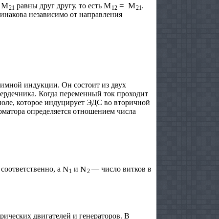
M
21
M
12
=
M
21
и
равны друг другу, то есть
.
динакова независимо от направления
имной индукции. Он состоит из двух
ердечника. Когда переменный ток проходит
поле, которое индуцирует ЭДС во вторичной
рматора определяется отношением числа
N
1
N
2
соответственно, а
и
— число витков в
рических двигателей и генераторов. В