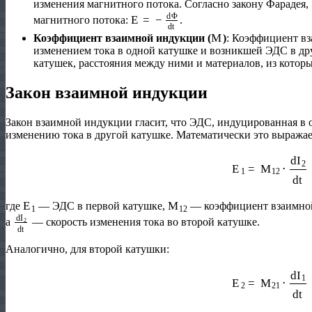
изменения магнитного потока. Согласно закону Фарадея
E
=
−
d
Φ
d
t
магнитного потока:
.
M
Коэффициент взаимной индукции (
)
: Коэффициент в
изменением тока в одной катушке и возникшей ЭДС в др
катушек, расстояния между ними и материалов, из котор
Закон взаимной индукции
Закон взаимной индукции гласит, что ЭДС, индуцированная в
изменению тока в другой катушке. Математически это выража
E
1
=
M
12
⋅
d
I
2
d
t
E
1
M
12
где
— ЭДС в первой катушке,
— коэффициент взаимной
d
I
2
d
t
а
— скорость изменения тока во второй катушке.
Аналогично, для второй катушки:
E
2
=
M
21
⋅
d
I
1
d
t