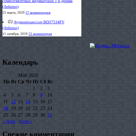
семисегментных индикаторах 1,8 дюйма
(Arduino)
25 марта, 2020
57 комментариев
Аудиопроцессор BD37534FV
(Arduino)
11 октября, 2019
52 комментария
Календарь
Май 2026
Пн
Вт
Ср
Чт
Пт
Сб
Вс
1
2
3
4
5
6
7
8
9
10
11
12
13
14
15
16
17
18
19
20
21
22
23
24
25
26
27
28
29
30
31
« Апр
Июн »
Свежие комментарии