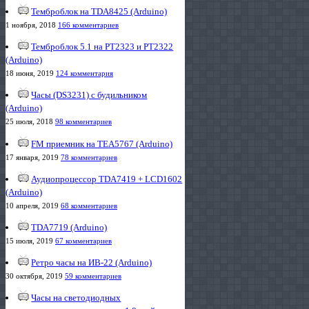
Темброблок на TDA8425 (Arduino)
1 ноября, 2018
166 комментариев
Темброблок 5.1 на PT2323 и PT2322
(Arduino)
18 июня, 2019
124 комментария
Часы (DS3231) с будильником
(Arduino)
25 июля, 2018
98 комментариев
FM приемник на TEA5767 (Arduino)
17 января, 2019
78 комментариев
Аудиопроцессор TDA7419 + LCD1602
(Arduino)
10 апреля, 2019
68 комментариев
TDA7719 (Arduino)
15 июля, 2019
67 комментариев
Ретро часы на ИВ-22 (Arduino)
30 октября, 2019
59 комментариев
Часы на светодиодных