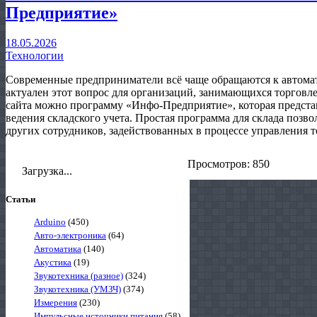
Предприятие»
18.05.2026
Технологии
Современные предприниматели всё чаще обращаются к автома
актуален этот вопрос для организаций, занимающихся торговле
сайта можно программу «Инфо-Предприятие», которая предста
ведения складского учета. Простая программа для склада позв
других сотрудников, задействованных в процессе управления 
Просмотров: 850
Загрузка...
Статьи
Arduino
(450)
Авто-электроника
(64)
Автоматика
(140)
Акустика
(19)
Звукотехника (разное)
(324)
Звукотехника (УМЗЧ)
(374)
Измерения
(230)
Импульсные источники питания
(58)