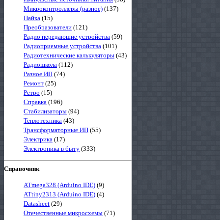
Микроконтроллеры (разное)
(137)
Пайка
(15)
Преобразователи
(121)
Радио передающие устройства
(59)
Радиоприемные устройства
(101)
Радиотехнические калькуляторы
(43)
Радиошкола
(112)
Разное ИП
(74)
Ремонт
(25)
Ретро
(15)
Справка
(196)
Стабилизаторы
(94)
Теплотехника
(43)
Трансформаторные ИП
(55)
Электрика
(17)
Электроника в быту
(333)
Справочник
ATmega328 (Arduino IDE)
(9)
ATtiny2313 (Arduino IDE)
(4)
Datasheet
(29)
Отечественные микросхемы
(71)