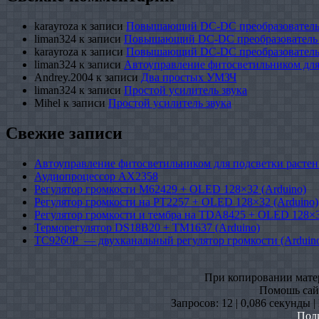
karayroza
к записи
Повышающий DC-DC преобразователь
liman324
к записи
Повышающий DC-DC преобразователь
karayroza
к записи
Повышающий DC-DC преобразователь
liman324
к записи
Автоуправление фитосветильником для
Andrey.2004
к записи
Два простых УМЗЧ
liman324
к записи
Простой усилитель звука
Mihel
к записи
Простой усилитель звука
Свежие записи
Автоуправление фитосветильником для подсветки растен
Аудиопроцессор AX2358
Регулятор громкости M62429 + OLED 128×32 (Arduino)
Регулятор громкости на PT2257 + OLED 128×32 (Arduino)
Регулятор громкости и тембра на TDA8425 + OLED 128×3
Терморегулятор DS18B20 + TM1637 (Arduino)
TC9260P — двухканальный регулятор громкости (Arduin
При копировании матери
Помошь сайт
Запросов: 12 | 0,086 секунды 
Пол