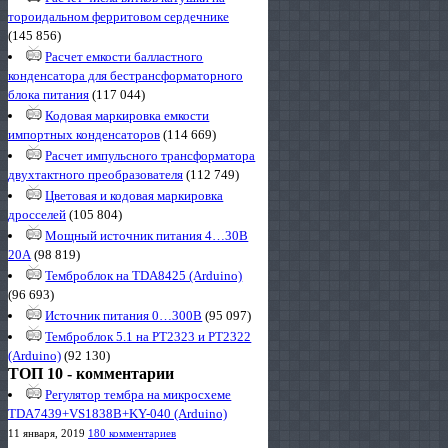
тороидальном ферритовом сердечнике
(145 856)
Расчет емкости балластного
конденсатора для бестрансформаторного
блока питания
(117 044)
Кодовая маркировка емкости
импортных конденсаторов
(114 669)
Расчет импульсного трансформатора
двухтактного преобразователя
(112 749)
Цветовая и кодовая маркировка
дросселей
(105 804)
Мощный источник питания 4…30В
20А
(98 819)
Темброблок на TDA8425 (Arduino)
(96 693)
Источник питания 0…300В
(95 097)
Темброблок 5.1 на PT2323 и PT2322
(Arduino)
(92 130)
ТОП 10 - комментарии
Регулятор тембра на микросхеме
TDA7439+VS1838B+KY-040 (Arduino)
11 января, 2019
180 комментариев