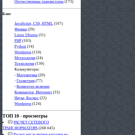
Отечественные транзисторы
(173)
Блог
JavaScript, CSS, HTML
(107)
Физика
(29)
Linux Ubuntu
(31)
PHP
(103)
Python
(14)
Wordpress
(124)
Метрология
(24)
Технологии
(139)
Калькуляторы:
-
Математика
(20)
-
Геометрия
(77)
-
Конвертер величин
Компьютер, Интернет
(33)
Наука, Космос
(22)
Wordpress
(124)
ТОП 10 - просмотры
РАСЧЕТ СЕТЕВОГО
ТРАНСФОРМАТОРА
(268 045)
Расчет числа витков катушки на