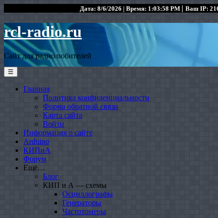
|
Дата: 8/6/2026 | Время: 1:03:58 PM
Ваш IP: 216
rcl-radio.ru
Сайт для радиолюбителей
☰
Главная
Политика конфиденциальности
Форма обратной связи
Карта сайта
Войти
Информация о сайте
Arduino
КИПиА
Форум
Ещё…
Блог
КИП и А — схемы
Осциллографы
Генераторы
Частотомеры