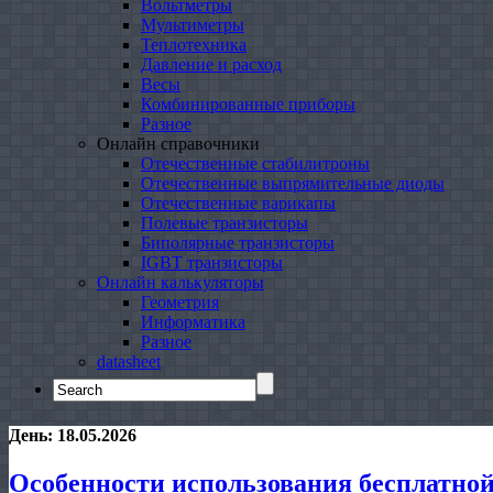
Вольтметры
Мультиметры
Теплотехника
Давление и расход
Весы
Комбинированные приборы
Разное
Онлайн справочники
Отечественные стабилитроны
Отечественные выпрямительные диоды
Отечественные варикапы
Полевые транзисторы
Биполярные транзисторы
IGBT транзисторы
Онлайн калькуляторы
Геометрия
Информатика
Разное
datasheet
Search
for:
День:
18.05.2026
Особенности использования бесплатно