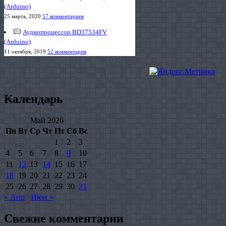
(Arduino)
25 марта, 2020
57 комментариев
Аудиопроцессор BD37534FV
(Arduino)
11 октября, 2019
52 комментария
Календарь
Май 2026
Пн
Вт
Ср
Чт
Пт
Сб
Вс
1
2
3
4
5
6
7
8
9
10
11
12
13
14
15
16
17
18
19
20
21
22
23
24
25
26
27
28
29
30
31
« Апр
Июн »
Свежие комментарии