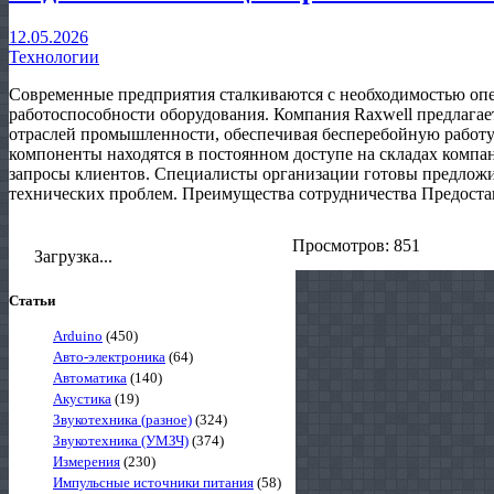
12.05.2026
Технологии
Современные предприятия сталкиваются с необходимостью оп
работоспособности оборудования. Компания Raxwell предлага
отраслей промышленности, обеспечивая бесперебойную работ
компоненты находятся в постоянном доступе на складах компан
запросы клиентов. Специалисты организации готовы предложи
технических проблем. Преимущества сотрудничества Предоста
Просмотров: 851
Загрузка...
Статьи
Arduino
(450)
Авто-электроника
(64)
Автоматика
(140)
Акустика
(19)
Звукотехника (разное)
(324)
Звукотехника (УМЗЧ)
(374)
Измерения
(230)
Импульсные источники питания
(58)