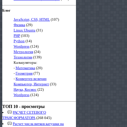
Блог
JavaScript, CSS, HTML
(107)
Физика
(29)
Linux Ubuntu
(31)
PHP
(103)
Python
(14)
Wordpress
(124)
Метрология
(24)
Технологии
(139)
Калькуляторы:
-
Математика
(20)
-
Геометрия
(77)
-
Конвертер величин
Компьютер, Интернет
(33)
Наука, Космос
(22)
Wordpress
(124)
ТОП 10 - просмотры
РАСЧЕТ СЕТЕВОГО
ТРАНСФОРМАТОРА
(268 045)
Расчет числа витков катушки на