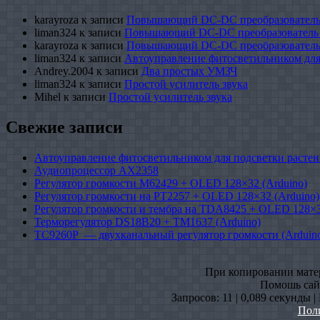
karayroza
к записи
Повышающий DC-DC преобразователь
liman324
к записи
Повышающий DC-DC преобразователь
karayroza
к записи
Повышающий DC-DC преобразователь
liman324
к записи
Автоуправление фитосветильником для
Andrey.2004
к записи
Два простых УМЗЧ
liman324
к записи
Простой усилитель звука
Mihel
к записи
Простой усилитель звука
Свежие записи
Автоуправление фитосветильником для подсветки растен
Аудиопроцессор AX2358
Регулятор громкости M62429 + OLED 128×32 (Arduino)
Регулятор громкости на PT2257 + OLED 128×32 (Arduino)
Регулятор громкости и тембра на TDA8425 + OLED 128×3
Терморегулятор DS18B20 + TM1637 (Arduino)
TC9260P — двухканальный регулятор громкости (Arduin
При копировании матери
Помошь сайт
Запросов: 11 | 0,089 секунды 
Пол