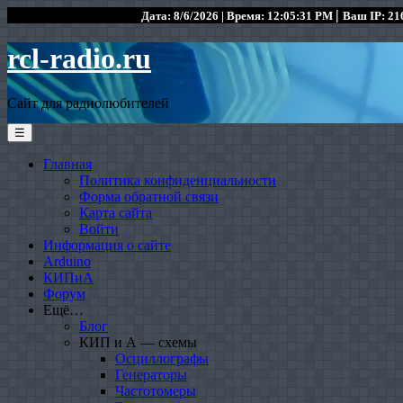
|
Дата: 8/6/2026 | Время: 12:05:31 PM
Ваш IP: 216
rcl-radio.ru
Сайт для радиолюбителей
☰
Главная
Политика конфиденциальности
Форма обратной связи
Карта сайта
Войти
Информация о сайте
Arduino
КИПиА
Форум
Ещё…
Блог
КИП и А — схемы
Осциллографы
Генераторы
Частотомеры