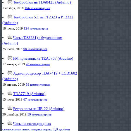
Темброблок на TDA8425 (Arduino)
1 ноября, 2018
166 комментариев
Темброблок 5.1 на PT2323 и PT2322
(Arduino)
18 июня, 2019
124 комментария
Часы (DS3231) с будильником
(Arduino)
25 июля, 2018
98 комментариев
FM приемник на TEA5767 (Arduino)
17 января, 2019
78 комментариев
Аудиопроцессор TDA7419 + LCD1602
(Arduino)
10 апреля, 2019
68 комментариев
TDA7719 (Arduino)
15 июля, 2019
67 комментариев
Ретро часы на ИВ-22 (Arduino)
30 октября, 2019
59 комментариев
Часы на светодиодных
семисегментных индикаторах 1,8 дюйма