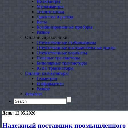
Вольтметры
Мультиметры
Теплотехника
Давление и расход
Весы
Комбинированные приборы
Разное
Онлайн справочники
Отечественные стабилитроны
Отечественные выпрямительные диоды
Отечественные варикапы
Полевые транзисторы
Биполярные транзисторы
IGBT транзисторы
Онлайн калькуляторы
Геометрия
Информатика
Разное
datasheet
Search
for:
День:
12.05.2026
Надежный поставщик промышленного о