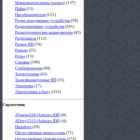
Микроконтроллеры (разное)
(137)
Пайка
(15)
Преобразователи
(121)
Радио передающие устройства
(59)
Радиоприемные устройства
(101)
Радиотехнические калькуляторы
(43)
Радиошкола
(112)
Разное ИП
(74)
Ремонт
(25)
Ретро
(15)
Справка
(196)
Стабилизаторы
(94)
Теплотехника
(43)
Трансформаторные ИП
(55)
Электрика
(17)
Электроника в быту
(333)
Справочник
ATmega328 (Arduino IDE)
(9)
ATtiny2313 (Arduino IDE)
(4)
Datasheet
(29)
Отечественные микросхемы
(71)
Отечественные транзисторы
(173)