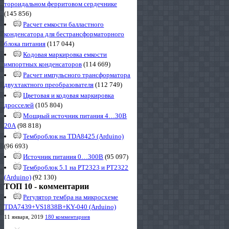
тороидальном ферритовом сердечнике
(145 856)
Расчет емкости балластного
конденсатора для бестрансформаторного
блока питания
(117 044)
Кодовая маркировка емкости
импортных конденсаторов
(114 669)
Расчет импульсного трансформатора
двухтактного преобразователя
(112 749)
Цветовая и кодовая маркировка
дросселей
(105 804)
Мощный источник питания 4…30В
20А
(98 818)
Темброблок на TDA8425 (Arduino)
(96 693)
Источник питания 0…300В
(95 097)
Темброблок 5.1 на PT2323 и PT2322
(Arduino)
(92 130)
ТОП 10 - комментарии
Регулятор тембра на микросхеме
TDA7439+VS1838B+KY-040 (Arduino)
11 января, 2019
180 комментариев