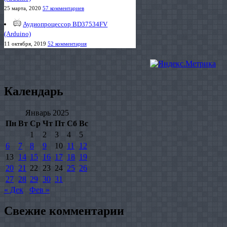
25 марта, 2020
57 комментариев
Аудиопроцессор BD37534FV
(Arduino)
11 октября, 2019
52 комментария
Календарь
Январь 2025
Пн
Вт
Ср
Чт
Пт
Сб
Вс
1
2
3
4
5
6
7
8
9
10
11
12
13
14
15
16
17
18
19
20
21
22
23
24
25
26
27
28
29
30
31
« Дек
Фев »
Свежие комментарии