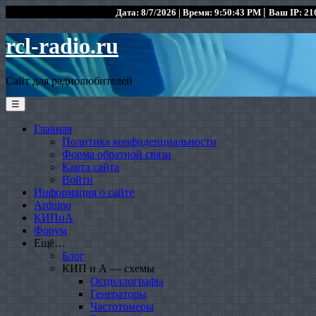
|
Дата: 8/7/2026 | Время: 9:50:43 PM
Ваш IP: 216
rcl-radio.ru
Сайт для радиолюбителей
☰
Главная
Политика конфиденциальности
Форма обратной связи
Карта сайта
Войти
Информация о сайте
Arduino
КИПиА
Форум
Ещё…
Блог
КИП и А — схемы
Осциллографы
Генераторы
Частотомеры