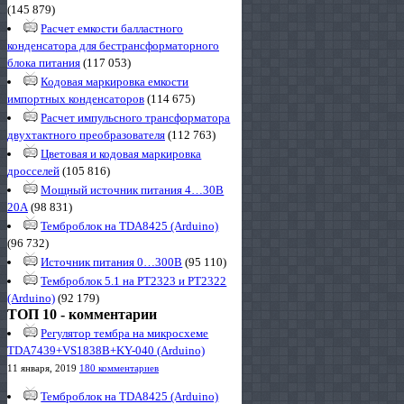
(145 879)
Расчет емкости балластного
конденсатора для бестрансформаторного
блока питания
(117 053)
Кодовая маркировка емкости
импортных конденсаторов
(114 675)
Расчет импульсного трансформатора
двухтактного преобразователя
(112 763)
Цветовая и кодовая маркировка
дросселей
(105 816)
Мощный источник питания 4…30В
20А
(98 831)
Темброблок на TDA8425 (Arduino)
(96 732)
Источник питания 0…300В
(95 110)
Темброблок 5.1 на PT2323 и PT2322
(Arduino)
(92 179)
ТОП 10 - комментарии
Регулятор тембра на микросхеме
TDA7439+VS1838B+KY-040 (Arduino)
11 января, 2019
180 комментариев
Темброблок на TDA8425 (Arduino)