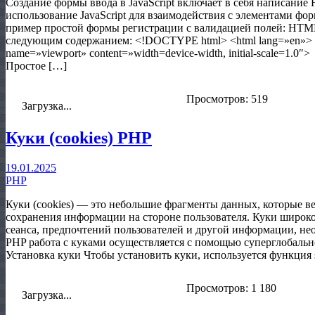
Создание формы ввода в JavaScript включает в себя написани
использование JavaScript для взаимодействия с элементами ф
пример простой формы регистрации с валидацией полей: HTML
следующим содержанием: <!DOCTYPE html> <html lang=»en»>
name=»viewport» content=»width=device-width, initial-scale=1.
Простое […]
Просмотров: 519
Загрузка...
Куки (cookies) PHP
19.01.2025
PHP
Куки (cookies) — это небольшие фрагменты данных, которые ве
сохранения информации на стороне пользователя. Куки широко
сеанса, предпочтений пользователей и другой информации, не
PHP работа с куками осуществляется с помощью суперглобальн
Установка куки Чтобы установить куки, используется функция 
Просмотров: 1 180
Загрузка...