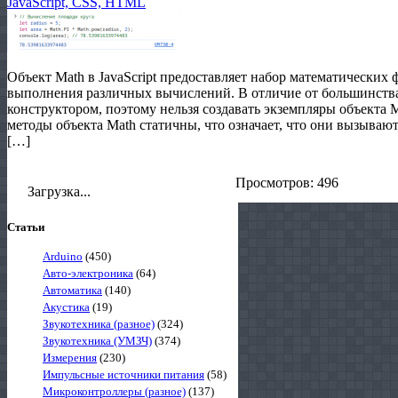
JavaScript, CSS, HTML
Объект Math в JavaScript предоставляет набор математических 
выполнения различных вычислений. В отличие от большинства о
конструктором, поэтому нельзя создавать экземпляры объекта 
методы объекта Math статичны, что означает, что они вызывают
[…]
Просмотров: 496
Загрузка...
Статьи
Arduino
(450)
Авто-электроника
(64)
Автоматика
(140)
Акустика
(19)
Звукотехника (разное)
(324)
Звукотехника (УМЗЧ)
(374)
Измерения
(230)
Импульсные источники питания
(58)
Микроконтроллеры (разное)
(137)