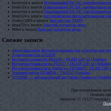
karayroza
к записи
Повышающий DC-DC преобразователь
liman324
к записи
Повышающий DC-DC преобразователь
karayroza
к записи
Повышающий DC-DC преобразователь
liman324
к записи
Автоуправление фитосветильником для
Andrey.2004
к записи
Два простых УМЗЧ
liman324
к записи
Простой усилитель звука
Mihel
к записи
Простой усилитель звука
Свежие записи
Автоуправление фитосветильником для подсветки растен
Аудиопроцессор AX2358
Регулятор громкости M62429 + OLED 128×32 (Arduino)
Регулятор громкости на PT2257 + OLED 128×32 (Arduino)
Регулятор громкости и тембра на TDA8425 + OLED 128×3
Терморегулятор DS18B20 + TM1637 (Arduino)
TC9260P — двухканальный регулятор громкости (Arduin
При копировании матери
Помошь сайт
Запросов: 21 | 0,127 секунды 
Пол