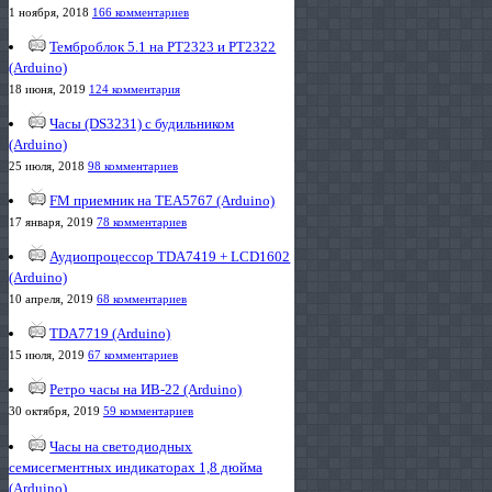
1 ноября, 2018
166 комментариев
Темброблок 5.1 на PT2323 и PT2322
(Arduino)
18 июня, 2019
124 комментария
Часы (DS3231) с будильником
(Arduino)
25 июля, 2018
98 комментариев
FM приемник на TEA5767 (Arduino)
17 января, 2019
78 комментариев
Аудиопроцессор TDA7419 + LCD1602
(Arduino)
10 апреля, 2019
68 комментариев
TDA7719 (Arduino)
15 июля, 2019
67 комментариев
Ретро часы на ИВ-22 (Arduino)
30 октября, 2019
59 комментариев
Часы на светодиодных
семисегментных индикаторах 1,8 дюйма
(Arduino)