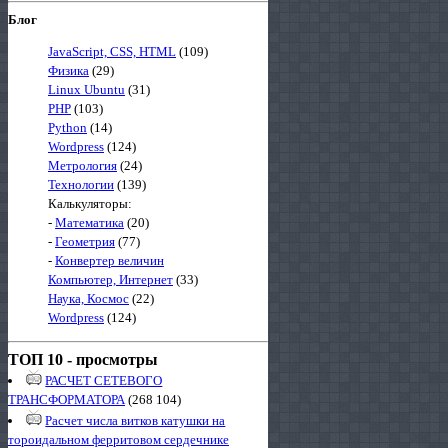
Блог
JavaScript, CSS, HTML
(109)
Физика
(29)
Linux Ubuntu
(31)
PHP
(103)
Python
(14)
Wordpress
(124)
Метрология
(24)
Технологии
(139)
Калькуляторы:
-
Математика
(20)
-
Геометрия
(77)
-
Конвертер величин
Компьютер, Интернет
(33)
Наука, Космос
(22)
Wordpress
(124)
ТОП 10 - просмотры
РАСЧЕТ СЕТЕВОГО
ТРАНСФОРМАТОРА
(268 104)
Расчет числа витков катушки на
тороидальном ферритовом сердечнике