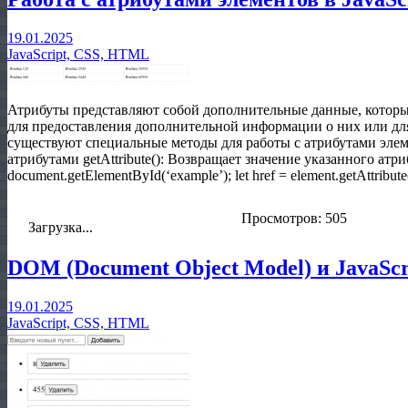
19.01.2025
JavaScript, CSS, HTML
Атрибуты представляют собой дополнительные данные, котор
для предоставления дополнительной информации о них или для 
существуют специальные методы для работы с атрибутами элем
атрибутами getAttribute(): Возвращает значение указанного атриб
document.getElementById(‘example’); let href = element.getAttribute(‘
Просмотров: 505
Загрузка...
DOM (Document Object Model) и JavaScr
19.01.2025
JavaScript, CSS, HTML