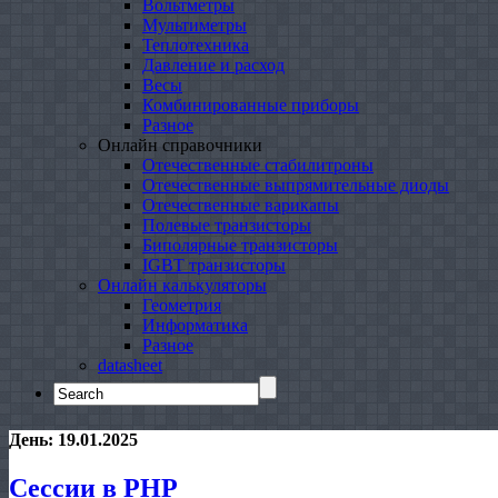
Вольтметры
Мультиметры
Теплотехника
Давление и расход
Весы
Комбинированные приборы
Разное
Онлайн справочники
Отечественные стабилитроны
Отечественные выпрямительные диоды
Отечественные варикапы
Полевые транзисторы
Биполярные транзисторы
IGBT транзисторы
Онлайн калькуляторы
Геометрия
Информатика
Разное
datasheet
Search
for:
День:
19.01.2025
Сессии в PHP