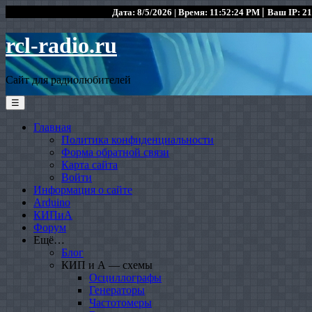
|
Дата: 8/5/2026 | Время: 11:52:24 PM
Ваш IP: 21
rcl-radio.ru
Сайт для радиолюбителей
☰
Главная
Политика конфиденциальности
Форма обратной связи
Карта сайта
Войти
Информация о сайте
Arduino
КИПиА
Форум
Ещё…
Блог
КИП и А — схемы
Осциллографы
Генераторы
Частотомеры