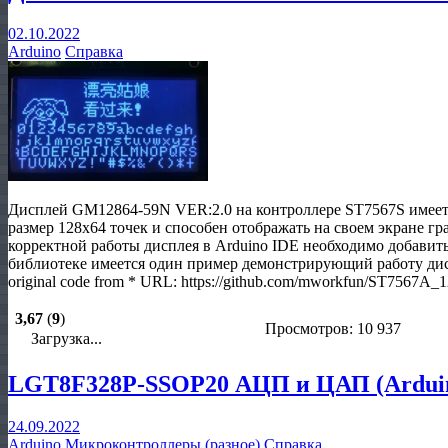
02.10.2022
Arduino
Справка
Дисплей GM12864-59N VER:2.0 на контроллере ST7567S имеет
размер 128х64 точек и способен отображать на своем экране г
корректной работы дисплея в Arduino IDE необходимо добави
библиотеке имеется один пример демонстрирующий работу дис
original code from * URL: https://github.com/mworkfun/ST7567
3,67
(
9
)
Просмотров: 10 937
Загрузка...
LGT8F328P-SSOP20 АЦП и ЦАП (Ardui
24.09.2022
Arduino
Микроконтроллеры (разное)
Справка