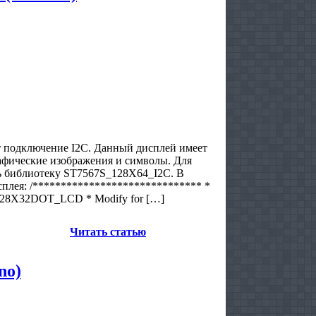
 подключение I2C. Данный дисплей имеет
рафические изображения и символы. Для
ть библиотеку ST7567S_128X64_I2C. В
плея: /****************************** *
A_128X32DOT_LCD * Modify for […]
Читать статью
no)