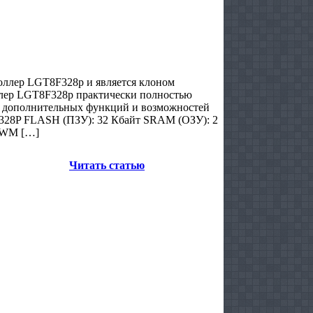
ллер LGT8F328p и является клоном
лер LGT8F328p практически полностью
м дополнительных функций и возможностей
28P FLASH (ПЗУ): 32 Кбайт SRAM (ОЗУ): 2
 PWM […]
Читать статью