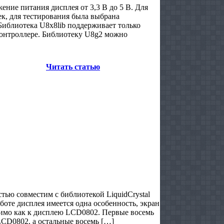
ние питания дисплея от 3,3 В до 5 В. Для
к, для тестирования была выбрана
 Библиотека U8x8lib поддерживает только
контроллере. Библиотеку U8g2 можно
Читать статью
ью совместим с библиотекой LiquidCrystal
боте дисплея имеется одна особенность, экран
одимо как к дисплею LCD0802. Первые восемь
 LCD0802, а остальные восемь […]