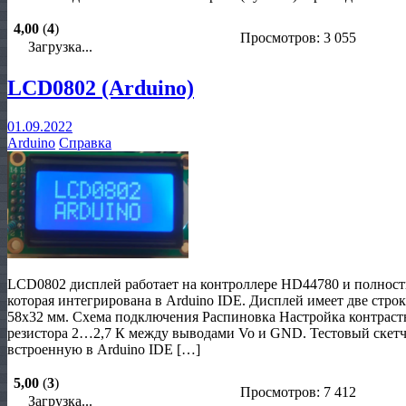
4,00
(
4
)
Просмотров: 3 055
Загрузка...
LCD0802 (Arduino)
01.09.2022
Arduino
Справка
LCD0802 дисплей работает на контроллере HD44780 и полность
которая интегрирована в Arduino IDE. Дисплей имеет две стро
58х32 мм. Схема подключения Распиновка Настройка контраст
резистора 2…2,7 К между выводами Vo и GND. Тестовый скетч: #
встроенную в Arduino IDE […]
5,00
(
3
)
Просмотров: 7 412
Загрузка...