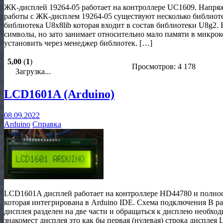
ЖК-дисплей 19264-05 работает на контроллере UC1609. Напряже
работы с ЖК-дисплем 19264-05 существуют несколько библиоте
библиотека U8x8lib которая входит в состав библиотеки U8g2.
символы, но зато занимает относительно мало памяти в микро
установить через менеджер библиотек. […]
5,00
(
1
)
Просмотров: 4 178
Загрузка...
LCD1601A (Arduino)
08.09.2022
Arduino
Справка
LCD1601A дисплей работает на контроллере HD44780 и полност
которая интегрирована в Arduino IDE. Схема подключения В ра
дисплея разделен на две части и обращаться к дисплею необх
знакомест дисплея это как бы первая (нулевая) строка дисплея