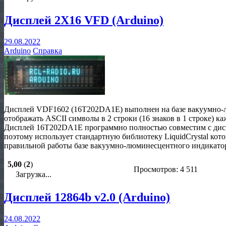
Дисплей 2X16 VFD (Arduino)
29.08.2022
Arduino
Справка
Дисплей VDF1602 (16T202DA1E) выполнен на базе вакуумно-
отображать ASCII символы в 2 строки (16 знаков в 1 строке) 
Дисплей 16T202DA1E программно полностью совместим с дис
поэтому использует стандартную библиотеку LiquidCrystal кото
правильной работы базе вакуумно-люминесцентного индикатор
5,00
(
2
)
Просмотров: 4 511
Загрузка...
Дисплей 12864b v2.0 (Arduino)
24.08.2022