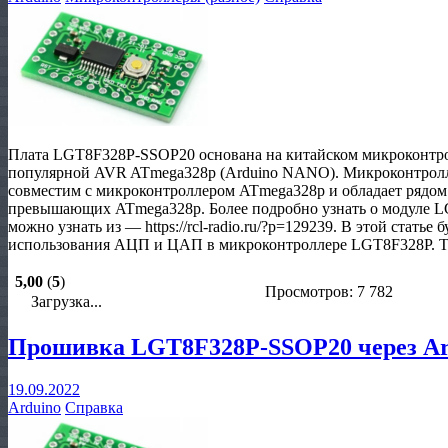
Плата LGT8F328P-SSOP20 основана на китайском микроконтро
популярной AVR ATmega328p (Arduino NANO). Микроконтрол
совместим с микроконтроллером ATmega328p и обладает рядо
превышающих ATmega328p. Более подробно узнать о модуле L
можно узнать из — https://rcl-radio.ru/?p=129239. В этой статье
использования АЦП и ЦАП в микроконтроллере LGT8F328P. Та
5,00
(
5
)
Просмотров: 7 782
Загрузка...
Прошивка LGT8F328P-SSOP20 через Ar
19.09.2022
Arduino
Справка