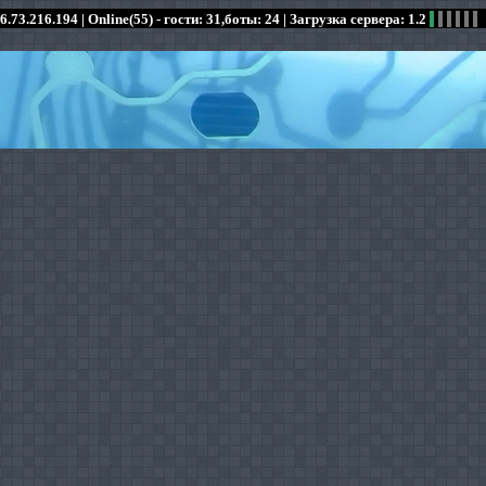
6.73.216.194 |
Online(55) - гости: 31,боты: 24
| Загрузка сервера: 1.2
:
:
:
:
:
:
:
:
:
:
:
: