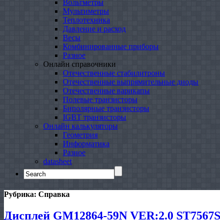
Вольтметры
Мультиметры
Теплотехника
Давление и расход
Весы
Комбинированные приборы
Разное
Онлайн справочники
Отечественные стабилитроны
Отечественные выпрямительные диоды
Отечественные варикапы
Полевые транзисторы
Биполярные транзисторы
IGBT транзисторы
Онлайн калькуляторы
Геометрия
Информатика
Разное
datasheet
Search
for:
Рубрика:
Справка
Дисплей GM12864-59N VER:2.0 ST7567S 