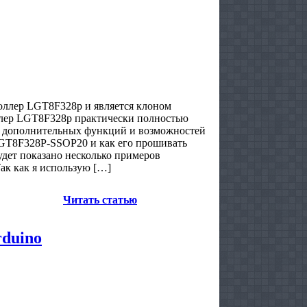
ллер LGT8F328p и является клоном
лер LGT8F328p практически полностью
м дополнительных функций и возможностей
GT8F328P-SSOP20 и как его прошивать
 будет показано несколько примеров
к как я использую […]
Читать статью
duino