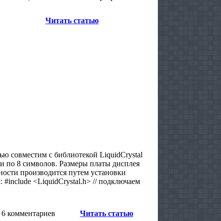
Читать статью
ю совместим с библиотекой LiquidCrystal
ки по 8 символов. Размеры платы дисплея
ности производится путем установки
include <LiquidCrystal.h> // подключаем
6 комментариев
Читать статью