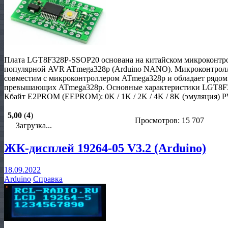
Плата LGT8F328P-SSOP20 основана на китайском микроконтро
популярной AVR ATmega328p (Arduino NANO). Микроконтрол
совместим с микроконтроллером ATmega328p и обладает рядо
превышающих ATmega328p. Основные характеристики LGT8F3
Кбайт E2PROM (EEPROM): 0K / 1K / 2K / 4K / 8K (эмуляция)
5,00
(
4
)
Просмотров: 15 707
Загрузка...
ЖК-дисплей 19264-05 V3.2 (Arduino)
18.09.2022
Arduino
Справка