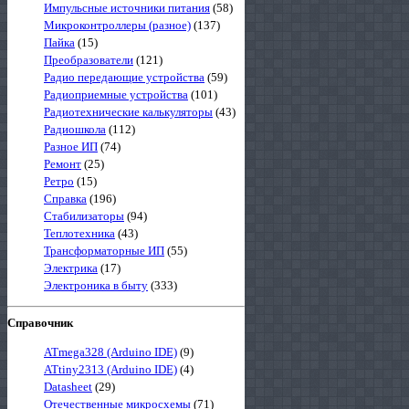
Импульсные источники питания
(58)
Микроконтроллеры (разное)
(137)
Пайка
(15)
Преобразователи
(121)
Радио передающие устройства
(59)
Радиоприемные устройства
(101)
Радиотехнические калькуляторы
(43)
Радиошкола
(112)
Разное ИП
(74)
Ремонт
(25)
Ретро
(15)
Справка
(196)
Стабилизаторы
(94)
Теплотехника
(43)
Трансформаторные ИП
(55)
Электрика
(17)
Электроника в быту
(333)
Справочник
ATmega328 (Arduino IDE)
(9)
ATtiny2313 (Arduino IDE)
(4)
Datasheet
(29)
Отечественные микросхемы
(71)