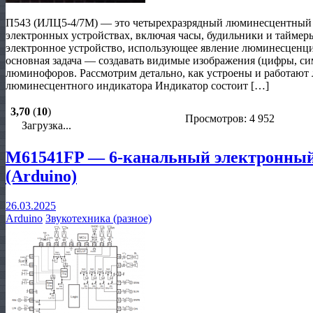
П543 (ИЛЦ5-4/7М) — это четырехразрядный люминесцентный 
электронных устройствах, включая часы, будильники и тайме
электронное устройство, использующее явление люминесценц
основная задача — создавать видимые изображения (цифры, си
люминофоров. Рассмотрим детально, как устроены и работают
люминесцентного индикатора Индикатор состоит […]
3,70
(
10
)
Просмотров: 4 952
Загрузка...
M61541FP — 6-канальный электронный
(Arduino)
26.03.2025
Arduino
Звукотехника (разное)