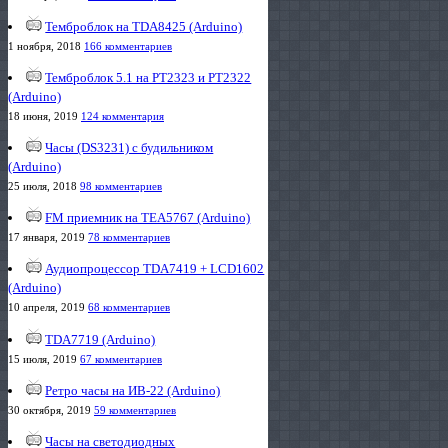
Темброблок на TDA8425 (Arduino)
1 ноября, 2018
166 комментариев
Темброблок 5.1 на PT2323 и PT2322
(Arduino)
18 июня, 2019
124 комментария
Часы (DS3231) с будильником
(Arduino)
25 июля, 2018
98 комментариев
FM приемник на TEA5767 (Arduino)
17 января, 2019
78 комментариев
Аудиопроцессор TDA7419 + LCD1602
(Arduino)
10 апреля, 2019
68 комментариев
TDA7719 (Arduino)
15 июля, 2019
67 комментариев
Ретро часы на ИВ-22 (Arduino)
30 октября, 2019
59 комментариев
Часы на светодиодных