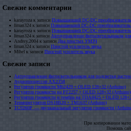
Свежие комментарии
karayroza
к записи
Повышающий DC-DC преобразователь
liman324
к записи
Повышающий DC-DC преобразователь
karayroza
к записи
Повышающий DC-DC преобразователь
liman324
к записи
Автоуправление фитосветильником для
Andrey.2004
к записи
Два простых УМЗЧ
liman324
к записи
Простой усилитель звука
Mihel
к записи
Простой усилитель звука
Свежие записи
Автоуправление фитосветильником для подсветки растен
Аудиопроцессор AX2358
Регулятор громкости M62429 + OLED 128×32 (Arduino)
Регулятор громкости на PT2257 + OLED 128×32 (Arduino)
Регулятор громкости и тембра на TDA8425 + OLED 128×3
Терморегулятор DS18B20 + TM1637 (Arduino)
TC9260P — двухканальный регулятор громкости (Arduin
При копировании матери
Помошь сайт