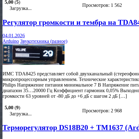
5,00
(
5
)
Просмотров: 1 562
Загрузка...
Регулятор громкости и тембра на TDA8
04.01.2026
Arduino
Звукотехника (разное)
ИМС TDA8425 представляет собой двухканальный (стереофонич
микропроцессорным управлением. Технические характеристик
Philips Напряжение питания минимальное 7 В Напряжение пит
диапазон 35…20000 Гц Коэффициент гармоник 0,05% Выходное
громкости 63 уровней от -80 дБ до +6 дБ с шагом 2 дБ […]
5,00
(
9
)
Просмотров: 2 968
Загрузка...
Терморегулятор DS18B20 + TM1637 (Ard