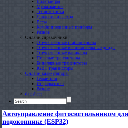
Вольтметры
Мультиметры
Теплотехника
Давление и расход
Весы
Комбинированные приборы
Разное
Онлайн справочники
Отечественные стабилитроны
Отечественные выпрямительные диоды
Отечественные варикапы
Полевые транзисторы
Биполярные транзисторы
IGBT транзисторы
Онлайн калькуляторы
Геометрия
Информатика
Разное
datasheet
Search
for:
Автоуправление фитосветильником для
подоконнике (ESP32)