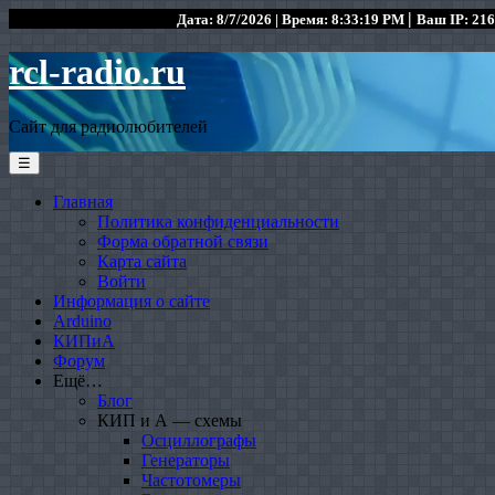
|
Дата: 8/7/2026 | Время: 8:33:19 PM
Ваш IP: 216
rcl-radio.ru
Сайт для радиолюбителей
☰
Главная
Политика конфиденциальности
Форма обратной связи
Карта сайта
Войти
Информация о сайте
Arduino
КИПиА
Форум
Ещё…
Блог
КИП и А — схемы
Осциллографы
Генераторы
Частотомеры