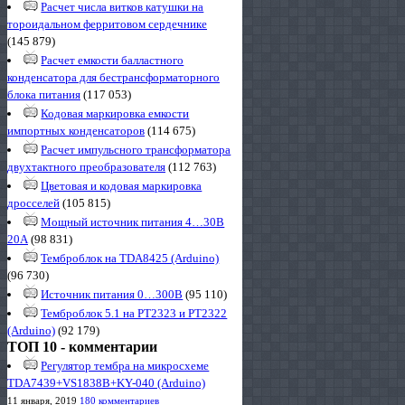
Расчет числа витков катушки на
тороидальном ферритовом сердечнике
(145 879)
Расчет емкости балластного
конденсатора для бестрансформаторного
блока питания
(117 053)
Кодовая маркировка емкости
импортных конденсаторов
(114 675)
Расчет импульсного трансформатора
двухтактного преобразователя
(112 763)
Цветовая и кодовая маркировка
дросселей
(105 815)
Мощный источник питания 4…30В
20А
(98 831)
Темброблок на TDA8425 (Arduino)
(96 730)
Источник питания 0…300В
(95 110)
Темброблок 5.1 на PT2323 и PT2322
(Arduino)
(92 179)
ТОП 10 - комментарии
Регулятор тембра на микросхеме
TDA7439+VS1838B+KY-040 (Arduino)
11 января, 2019
180 комментариев