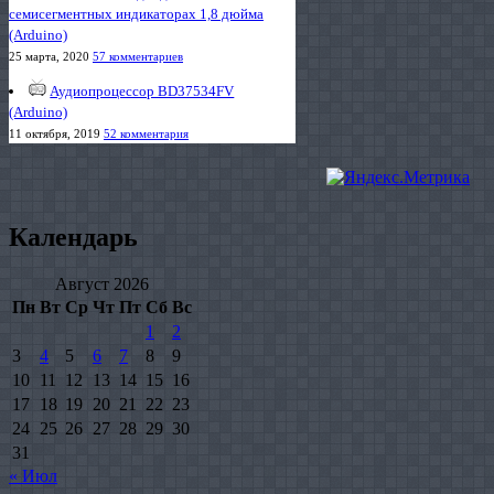
семисегментных индикаторах 1,8 дюйма
(Arduino)
25 марта, 2020
57 комментариев
Аудиопроцессор BD37534FV
(Arduino)
11 октября, 2019
52 комментария
Календарь
Август 2026
Пн
Вт
Ср
Чт
Пт
Сб
Вс
1
2
3
4
5
6
7
8
9
10
11
12
13
14
15
16
17
18
19
20
21
22
23
24
25
26
27
28
29
30
31
« Июл