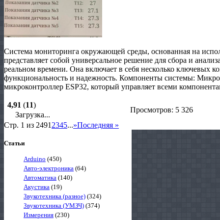
Система мониторинга окружающей среды, основанная на испо
представляет собой универсальное решение для сбора и анализ
реальном времени. Она включает в себя несколько ключевых к
функциональность и надежность. Компоненты системы: Микро
микроконтроллер ESP32, который управляет всеми компонентам
4,91
(
11
)
Просмотров: 5 326
Загрузка...
Стр. 1 из 249
1
2
3
4
5
...
»
Последняя »
Статьи
Arduino
(450)
Авто-электроника
(64)
Автоматика
(140)
Акустика
(19)
Звукотехника (разное)
(324)
Звукотехника (УМЗЧ)
(374)
Измерения
(230)