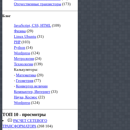
Отечественные транзисторы
(173)
Блог
JavaScript, CSS, HTML
(109)
Физика
(29)
Linux Ubuntu
(31)
PHP
(103)
Python
(14)
Wordpress
(124)
Метрология
(24)
Технологии
(139)
Калькуляторы:
-
Математика
(20)
-
Геометрия
(77)
-
Конвертер величин
Компьютер, Интернет
(33)
Наука, Космос
(22)
Wordpress
(124)
ТОП 10 - просмотры
РАСЧЕТ СЕТЕВОГО
ТРАНСФОРМАТОРА
(268 104)