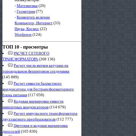
-
Математика
(20)
-
Геометрия
(77)
-
Конвертер величин
Компьютер, Интернет
(33)
Наука, Космос
(22)
Wordpress
(124)
ТОП 10 - просмотры
РАСЧЕТ СЕТЕВОГО
ТРАНСФОРМАТОРА
(268 136)
Расчет числа витков катушки на
тороидальном ферритовом сердечнике
(145 889)
Расчет емкости балластного
конденсатора для бестрансформаторного
блока питания
(117 059)
Кодовая маркировка емкости
импортных конденсаторов
(114 679)
Расчет импульсного трансформатора
двухтактного преобразователя
(112 777)
Цветовая и кодовая маркировка
дросселей
(105 830)