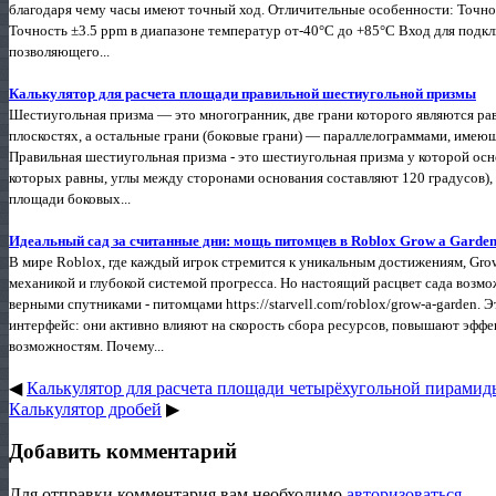
благодаря чему часы имеют точный ход. Отличительные особенности: Точнос
Точность ±3.5 ppm в диапазоне температур от-40°C до +85°C Вход для подк
позволяющего...
Калькулятор для расчета площади правильной шестиугольной призмы
Шестиугольная призма — это многогранник, две грани которого являются р
плоскостях, а остальные грани (боковые грани) — параллелограммами, имею
Правильная шестиугольная призма - это шестиугольная призма у которой ос
которых равны, углы между сторонами основания составляют 120 градусов),
площади боковых...
Идеальный сад за считанные дни: мощь питомцев в Roblox Grow a Garde
В мире Roblox, где каждый игрок стремится к уникальным достижениям, Gr
механикой и глубокой системой прогресса. Но настоящий расцвет сада возмож
верными спутниками - питомцами https://starvell.com/roblox/grow-a-garden
интерфейс: они активно влияют на скорость сбора ресурсов, повышают эфф
возможностям. Почему...
◀
Калькулятор для расчета площади четырёхугольной пирамид
Калькулятор дробей
▶
Добавить комментарий
Для отправки комментария вам необходимо
авторизоваться
.