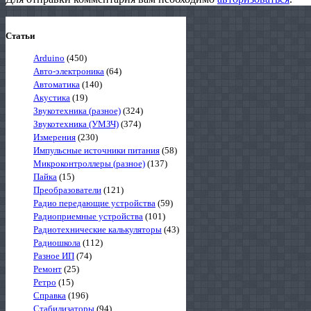
Статьи
Arduino
(450)
Авто-электроника
(64)
Автоматика
(140)
Акустика
(19)
Звукотехника (разное)
(324)
Звукотехника (УМЗЧ)
(374)
Измерения
(230)
Импульсные источники питания
(58)
Микроконтроллеры (разное)
(137)
Пайка
(15)
Преобразователи
(121)
Радио передающие устройства
(59)
Радиоприемные устройства
(101)
Радиотехнические калькуляторы
(43)
Радиошкола
(112)
Разное ИП
(74)
Ремонт
(25)
Ретро
(15)
Справка
(196)
Стабилизаторы
(94)