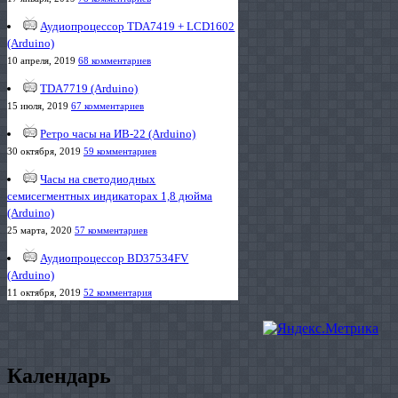
Аудиопроцессор TDA7419 + LCD1602
(Arduino)
10 апреля, 2019
68 комментариев
TDA7719 (Arduino)
15 июля, 2019
67 комментариев
Ретро часы на ИВ-22 (Arduino)
30 октября, 2019
59 комментариев
Часы на светодиодных
семисегментных индикаторах 1,8 дюйма
(Arduino)
25 марта, 2020
57 комментариев
Аудиопроцессор BD37534FV
(Arduino)
11 октября, 2019
52 комментария
Календарь