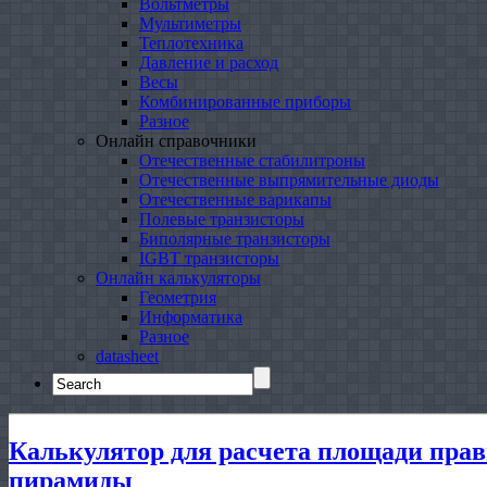
Вольтметры
Мультиметры
Теплотехника
Давление и расход
Весы
Комбинированные приборы
Разное
Онлайн справочники
Отечественные стабилитроны
Отечественные выпрямительные диоды
Отечественные варикапы
Полевые транзисторы
Биполярные транзисторы
IGBT транзисторы
Онлайн калькуляторы
Геометрия
Информатика
Разное
datasheet
Search
for:
Калькулятор для расчета площади пра
пирамиды