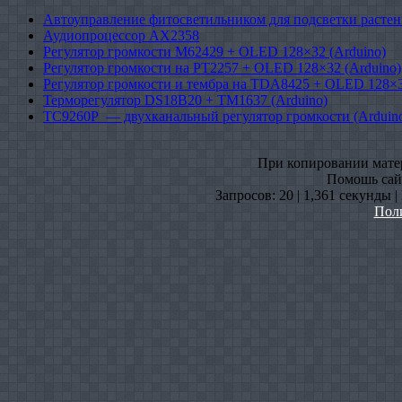
Автоуправление фитосветильником для подсветки растен
Аудиопроцессор AX2358
Регулятор громкости M62429 + OLED 128×32 (Arduino)
Регулятор громкости на PT2257 + OLED 128×32 (Arduino)
Регулятор громкости и тембра на TDA8425 + OLED 128×3
Терморегулятор DS18B20 + TM1637 (Arduino)
TC9260P — двухканальный регулятор громкости (Arduin
При копировании матери
Помошь сайт
Запросов: 20 | 1,361 секунды 
Пол