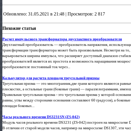
Обновлено: 31.05.2021 в 21:48 | Просмотров: 2 817
Похожие статьи
Расчет импульсного трансформатора двухтактного преобразователя
Двухтактный преобразователь — преобразователь напряжения, использующ
трансформации трансформатора может быть произвольным. Несмотря на то, 
варьироваться ширина импульса, что расширяет доступный диапазон стаби
преобразователей является их простота и возможность наращивания мощнос
преобразователе постоянный ток через...
Калькулятор для расчета площади треугольной призмы
Треугольная призма — это многогранник,две грани которого являются равн
плоскостях, а остальные грани (боковые грани) — параллелограммами, имею
Правильная треугольная призма - это треугольная призма у которой основан
равны, углы между сторонами основания составляют 60 градусов), а боковы
площади боковых...
Часы реального времени DS3231SN (ZS-042)
Модуль часов реального времени DS3231 (ZS-042) построен на микросхеме D
В отличии от старой модели часов, например на микросхеме DS1307, эти ча