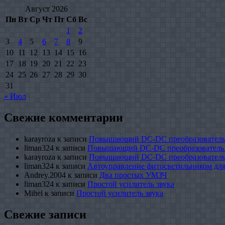
Август 2026
Пн
Вт
Ср
Чт
Пт
Сб
Вс
1
2
3
4
5
6
7
8
9
10
11
12
13
14
15
16
17
18
19
20
21
22
23
24
25
26
27
28
29
30
31
« Июл
Свежие комментарии
karayroza
к записи
Повышающий DC-DC преобразователь
liman324
к записи
Повышающий DC-DC преобразователь
karayroza
к записи
Повышающий DC-DC преобразователь
liman324
к записи
Автоуправление фитосветильником для
Andrey.2004
к записи
Два простых УМЗЧ
liman324
к записи
Простой усилитель звука
Mihel
к записи
Простой усилитель звука
Свежие записи