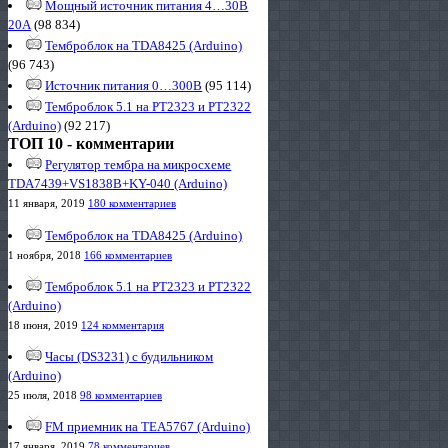
Мощный источник питания 4…30В
20А
(98 834)
Темброблок на TDA8425 (Arduino)
(96 743)
Источник питания 0…300В
(95 114)
Темброблок 5.1 на PT2323 и PT2322
(Arduino)
(92 217)
ТОП 10 - комментарии
Регулятор тембра на микросхеме
TDA7439+VS1838B+KY-040 (Arduino)
11 января, 2019
180 комментариев
Темброблок на TDA8425 (Arduino)
1 ноября, 2018
166 комментариев
Темброблок 5.1 на PT2323 и PT2322
(Arduino)
18 июня, 2019
124 комментария
Часы (DS3231) с будильником
(Arduino)
25 июля, 2018
98 комментариев
FM приемник на TEA5767 (Arduino)
17 января, 2019
78 комментариев