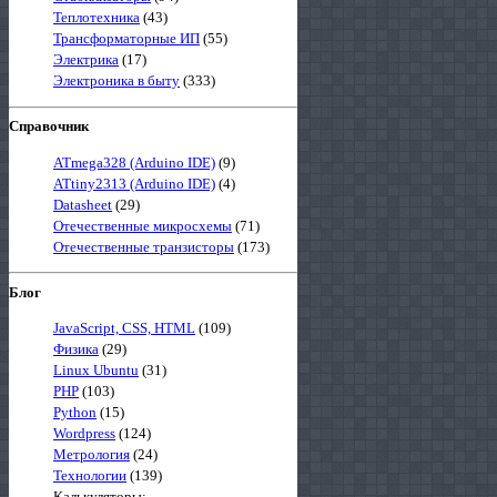
Теплотехника
(43)
Трансформаторные ИП
(55)
Электрика
(17)
Электроника в быту
(333)
Справочник
ATmega328 (Arduino IDE)
(9)
ATtiny2313 (Arduino IDE)
(4)
Datasheet
(29)
Отечественные микросхемы
(71)
Отечественные транзисторы
(173)
Блог
JavaScript, CSS, HTML
(109)
Физика
(29)
Linux Ubuntu
(31)
PHP
(103)
Python
(15)
Wordpress
(124)
Метрология
(24)
Технологии
(139)
Калькуляторы: