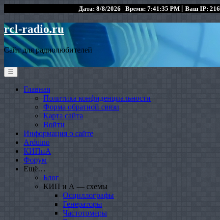
|
Дата: 8/8/2026 | Время: 7:41:35 PM
Ваш IP: 216
rcl-radio.ru
Сайт для радиолюбителей
☰
Главная
Политика конфиденциальности
Форма обратной связи
Карта сайта
Войти
Информация о сайте
Arduino
КИПиА
Форум
Ещё…
Блог
КИП и А — схемы
Осциллографы
Генераторы
Частотомеры