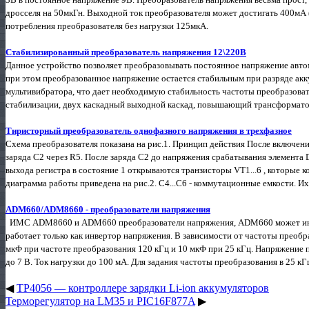
дросселя на 50мкГн. Выходной ток преобразователя может достигать 400мА 
потребления преобразователя без нагрузки 125мкА.
Стабилизированный преобразователь напряжения 12\220В
Данное устройство позволяет преобразовывать постоянное напряжение авто
при этом преобразованное напряжение остается стабильным при разряде акк
мультивибратора, что дает необходимую стабильность частоты преобразовател
стабилизации, двух каскадный выходной каскад, повышающий трансформатор
Тиристорный преобразователь однофазного напряжения в трехфазное
Схема преобразователя показана на рис.1. Принцип действия После включения
заряда С2 через R5. После заряда С2 до напряжения срабатывания элемента 
выхода регистра в состояние 1 открываются транзисторы VT1...6 , которы
диаграмма работы приведена на рис.2. С4...С6 - коммутационные емкости. И
ADM660/ADM8660 - преобразователи напряжения
ИМС ADM8660 и ADM660 преобразователи напряжения, ADM660 может инве
работает только как инвертор напряжения. В зависимости от частоты преоб
мкФ при частоте преобразования 120 кГц и 10 мкФ при 25 кГц. Напряжение 
до 7 В. Ток нагрузки до 100 мА. Для задания частоты преобразования в 25 к
◀
TP4056 — контроллере зарядки Li-ion аккумуляторов
Терморегулятор на LM35 и PIC16F877A
▶