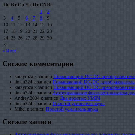
Пн
Вт
Ср
Чт
Пт
Сб
Вс
1
2
3
4
5
6
7
8
9
10
11
12
13
14
15
16
17
18
19
20
21
22
23
24
25
26
27
28
29
30
31
« Июл
Свежие комментарии
karayroza
к записи
Повышающий DC-DC преобразователь
liman324
к записи
Повышающий DC-DC преобразователь
karayroza
к записи
Повышающий DC-DC преобразователь
liman324
к записи
Автоуправление фитосветильником для
Andrey.2004
к записи
Два простых УМЗЧ
liman324
к записи
Простой усилитель звука
Mihel
к записи
Простой усилитель звука
Свежие записи
Автоуправление фитосветильником для подсветки растен