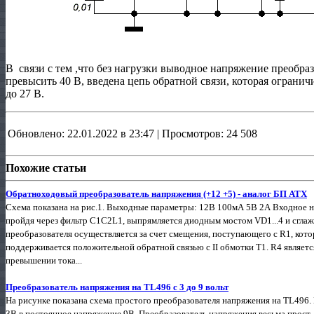
В связи с тем ,что без нагрузки выводное напряжение преобраз
превысить 40 В, введена цепь обратной связи, которая ограни
до 27 В.
Обновлено: 22.01.2022 в 23:47 | Просмотров: 24 508
Похожие статьи
Обратноходовый преобразователь напряжения (+12 +5) - аналог БП АТХ
Схема показана на рис.1. Выходные параметры: 12В 100мА 5В 2А Входное 
пройдя через фильтр С1С2L1, выпрямляется диодным мостом VD1...4 и сглаж
преобразователя осуществляется за счет смещения, поступающего с R1, кот
поддерживается положительной обратной связью с II обмотки Т1. R4 являет
превышении тока...
Преобразователь напряжения на TL496 с 3 до 9 вольт
На рисунке показана схема простого преобразователя напряжения на TL496
3В в постоянное напряжение 9В. Преобразователь напряжения весьма прост,