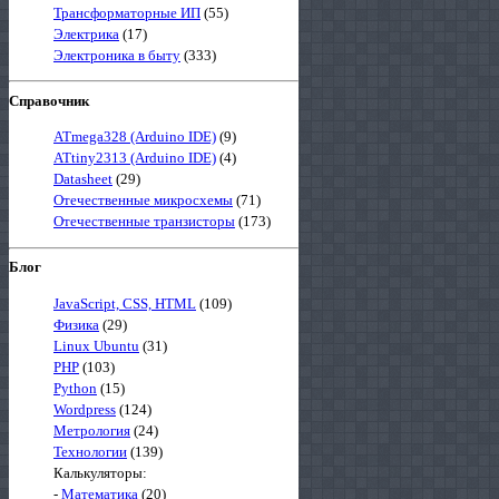
Трансформаторные ИП
(55)
Электрика
(17)
Электроника в быту
(333)
Справочник
ATmega328 (Arduino IDE)
(9)
ATtiny2313 (Arduino IDE)
(4)
Datasheet
(29)
Отечественные микросхемы
(71)
Отечественные транзисторы
(173)
Блог
JavaScript, CSS, HTML
(109)
Физика
(29)
Linux Ubuntu
(31)
PHP
(103)
Python
(15)
Wordpress
(124)
Метрология
(24)
Технологии
(139)
Калькуляторы:
-
Математика
(20)