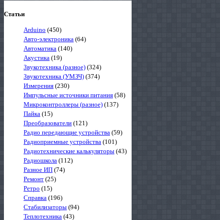
Статьи
Arduino
(450)
Авто-электроника
(64)
Автоматика
(140)
Акустика
(19)
Звукотехника (разное)
(324)
Звукотехника (УМЗЧ)
(374)
Измерения
(230)
Импульсные источники питания
(58)
Микроконтроллеры (разное)
(137)
Пайка
(15)
Преобразователи
(121)
Радио передающие устройства
(59)
Радиоприемные устройства
(101)
Радиотехнические калькуляторы
(43)
Радиошкола
(112)
Разное ИП
(74)
Ремонт
(25)
Ретро
(15)
Справка
(196)
Стабилизаторы
(94)
Теплотехника
(43)