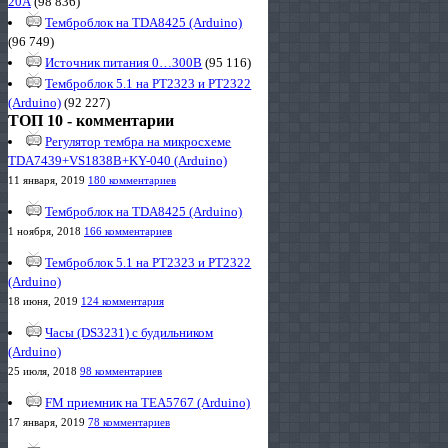
20А
(98 836)
Темброблок на TDA8425 (Arduino)
(96 749)
Источник питания 0…300В
(95 116)
Темброблок 5.1 на PT2323 и PT2322
(Arduino)
(92 227)
ТОП 10 - комментарии
Регулятор тембра на микросхеме
TDA7439+VS1838B+KY-040 (Arduino)
11 января, 2019
180 комментариев
Темброблок на TDA8425 (Arduino)
1 ноября, 2018
166 комментариев
Темброблок 5.1 на PT2323 и PT2322
(Arduino)
18 июня, 2019
124 комментария
Часы (DS3231) с будильником
(Arduino)
25 июля, 2018
98 комментариев
FM приемник на TEA5767 (Arduino)
17 января, 2019
78 комментариев