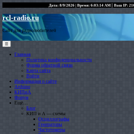
|
Дата: 8/9/2026 | Время: 6:03:14 AM
Ваш IP: 216
rcl-radio.ru
Сайт для радиолюбителей
☰
Главная
Политика конфиденциальности
Форма обратной связи
Карта сайта
Войти
Информация о сайте
Arduino
КИПиА
Форум
Ещё…
Блог
КИП и А — схемы
Осциллографы
Генераторы
Частотомеры