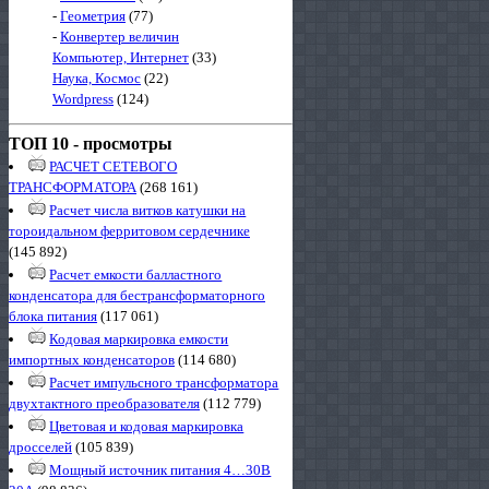
-
Геометрия
(77)
-
Конвертер величин
Компьютер, Интернет
(33)
Наука, Космос
(22)
Wordpress
(124)
ТОП 10 - просмотры
РАСЧЕТ СЕТЕВОГО
ТРАНСФОРМАТОРА
(268 161)
Расчет числа витков катушки на
тороидальном ферритовом сердечнике
(145 892)
Расчет емкости балластного
конденсатора для бестрансформаторного
блока питания
(117 061)
Кодовая маркировка емкости
импортных конденсаторов
(114 680)
Расчет импульсного трансформатора
двухтактного преобразователя
(112 779)
Цветовая и кодовая маркировка
дросселей
(105 839)
Мощный источник питания 4…30В