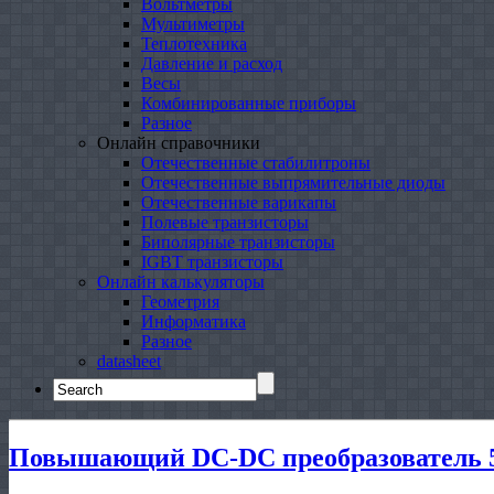
Вольтметры
Мультиметры
Теплотехника
Давление и расход
Весы
Комбинированные приборы
Разное
Онлайн справочники
Отечественные стабилитроны
Отечественные выпрямительные диоды
Отечественные варикапы
Полевые транзисторы
Биполярные транзисторы
IGBT транзисторы
Онлайн калькуляторы
Геометрия
Информатика
Разное
datasheet
Search
for:
Повышающий DC-DC преобразователь 