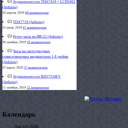
Аудиопроцессор TDA7419 + LCD1602
(Arduino)
10 апреля, 2019
68 комментариев
TDA7719 (Arduino)
15 июля, 2019
67 комментариев
Ретро часы на ИВ-22 (Arduino)
30 октября, 2019
59 комментариев
Часы на светодиодных
семисегментных индикаторах 1,8 дюйма
(Arduino)
25 марта, 2020
57 комментариев
Аудиопроцессор BD37534FV
(Arduino)
11 октября, 2019
52 комментария
Календарь
Август 2026