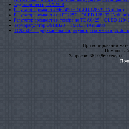
Аудиопроцессор AX2358
Регулятор громкости M62429 + OLED 128×32 (Arduino)
Регулятор громкости на PT2257 + OLED 128×32 (Arduino)
Регулятор громкости и тембра на TDA8425 + OLED 128×3
Терморегулятор DS18B20 + TM1637 (Arduino)
TC9260P — двухканальный регулятор громкости (Arduin
При копировании матери
Помошь сайт
Запросов: 36 | 0,869 секунды 
Пол