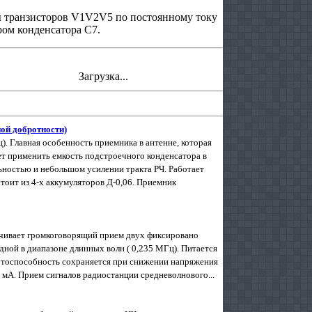
ы транзисторов V1V2V5 по постоянному току
ом конденсатора С7.
Загрузка...
ой добротности)
). Главная особенность приемника в антенне, которая
т применить емкость подстроечного конденсатора в
льностью и небольшом усилении тракта РЧ. Работает
тоит из 4-х аккумуляторов Д-0,06. Приемник
печивает громкоговорящий прием двух фиксировано
дной в диапазоне длинных волн ( 0,235 МГц). Питается
ботоспособность сохраняется при снижении напряжения
8 мА. Прием сигналов радиостанции средневолнового...