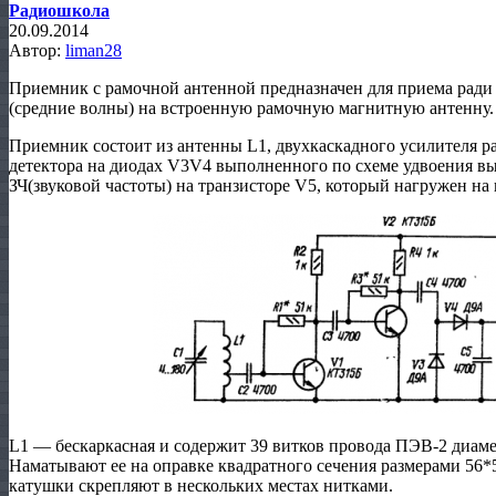
Радиошкола
20.09.2014
Автор:
liman28
Приемник с рамочной антенной предназначен для приема ради
(средние волны) на встроенную рамочную магнитную антенну.
Приемник состоит из антенны L1, двухкаскадного усилителя р
детектора на диодах V3V4 выполненного по схеме удвоения в
ЗЧ(звуковой частоты) на транзисторе V5, который нагружен н
L1 — бескаркасная и содержит 39 витков провода ПЭВ-2 диамет
Наматывают ее на оправке квадратного сечения размерами 56*
катушки скрепляют в нескольких местах нитками.