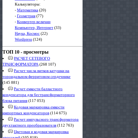
Калькуляторы:
-
Математика
(20)
-
Геометрия
(77)
-
Конвертер величин
Компьютер, Интернет
(33)
Наука, Космос
(22)
Wordpress
(124)
ТОП 10 - просмотры
РАСЧЕТ СЕТЕВОГО
ТРАНСФОРМАТОРА
(268 107)
Расчет числа витков катушки на
тороидальном ферритовом сердечнике
(145 881)
Расчет емкости балластного
конденсатора для бестрансформаторного
блока питания
(117 053)
Кодовая маркировка емкости
импортных конденсаторов
(114 675)
Расчет импульсного трансформатора
двухтактного преобразователя
(112 763)
Цветовая и кодовая маркировка
дросселей
(105 818)