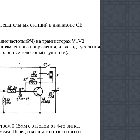
 вещательных станций в диапазоне СВ
адиочастоты(РЧ) на транзисторах V1V2,
ыпрямленного напряжения, и каскада усиления
а головные телефоны(наушники).
ром 0,15мм с отводом от 4-го витка.
56мм. Перед снятием с оправки витки