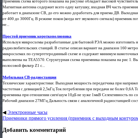
Приемник схема которого показана на рисунке обладает высокой чувствител
Магнитная антенна содержит всего одну катушку, входная ВЧ часть приемни
работает в диапазоне СВ, до его можно доработать для приема ДВ. Выходн
от 400 до 3000Гц. В режиме покоя (когда нет звукового сигнала) приемник п
не...
Простой приемник коротковолновика
Используя микросхемы разработанные для бытовой РЭА можно изготовить н
радиолюбительских станций. В статье описан вариант на диапазон 160 метр
микросхемах по супергетеродинный схеме и содержит минимум намоточных 
выполнены на ТЕА5570. Структурная схема приемника показана на рис 1. В
полосовой фильтр Z1 с...
Мобильная СВ-радиостанция
Технические характеристики: Выходная мощность передатчика при напряжен
частотная с девиацией 2,5кГц Ток потребления при передачи не более 0,6А 
приемника при отношении сигн\шум 10дБ не хуже 1мкВ Селективность по сос
Рабочий диапазон 27МГц Дальность связи с аналогичной радиостанцией составл
◀
Электронные часы
Приемники прямого усиления (приемник с выходным контуро
Добавить комментарий