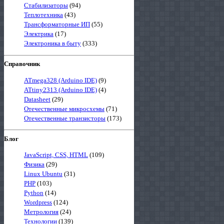
Стабилизаторы
(94)
Теплотехника
(43)
Трансформаторные ИП
(55)
Электрика
(17)
Электроника в быту
(333)
Справочник
ATmega328 (Arduino IDE)
(9)
ATtiny2313 (Arduino IDE)
(4)
Datasheet
(29)
Отечественные микросхемы
(71)
Отечественные транзисторы
(173)
Блог
JavaScript, CSS, HTML
(109)
Физика
(29)
Linux Ubuntu
(31)
PHP
(103)
Python
(14)
Wordpress
(124)
Метрология
(24)
Технологии
(139)