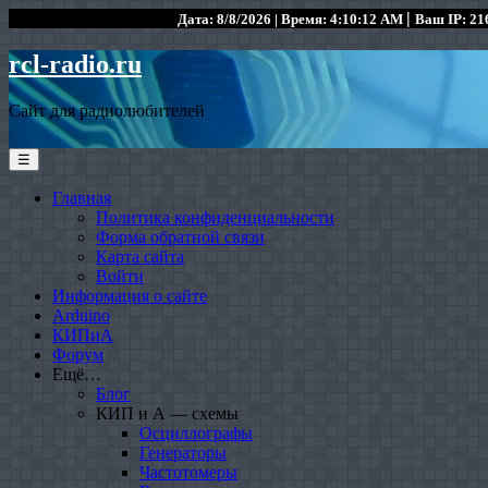
|
Дата: 8/8/2026 | Время: 4:10:12 AM
Ваш IP: 216
rcl-radio.ru
Сайт для радиолюбителей
☰
Главная
Политика конфиденциальности
Форма обратной связи
Карта сайта
Войти
Информация о сайте
Arduino
КИПиА
Форум
Ещё…
Блог
КИП и А — схемы
Осциллографы
Генераторы
Частотомеры