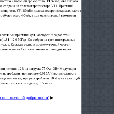
ьностью и большой громкостью НЧ выходного сигнала.
ка собрана на полевом транзисторе VT1. Приемник
ая мощность УЗЧ 80мВт, полоса воспроизводимых частот
отребляет всего 4-5мА, а при максимальной громкости
есложный приемник для наблюдений за работой
ов( 1,81…2,0 МГц) Он собран на трех интегральных
узлов. Каскады радио и промежуточной частот
ысокочастотный сигнал с антенны проходит через
ии питания 12В на нагрузке 75 Ом - 3Вт Модуляция -
Ток потребления при приеме 0,015А Чувствительность
еднему каналу при расстройке на 10 кГц не хуже 36дБ
яет 2-5 км в городе и до 15 км на...
м повышенной добротности)
▶