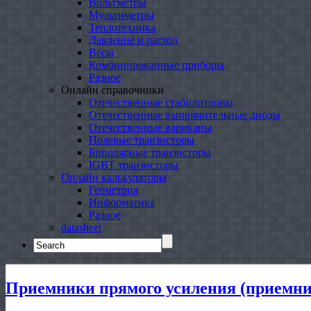
Вольтметры
Мультиметры
Теплотехника
Давление и расход
Весы
Комбинированные приборы
Разное
Онлайн справочники
Отечественные стабилитроны
Отечественные выпрямительные диоды
Отечественные варикапы
Полевые транзисторы
Биполярные транзисторы
IGBT транзисторы
Онлайн калькуляторы
Геометрия
Информатика
Разное
datasheet
Search
for:
Приемники прямого усиления (приемни