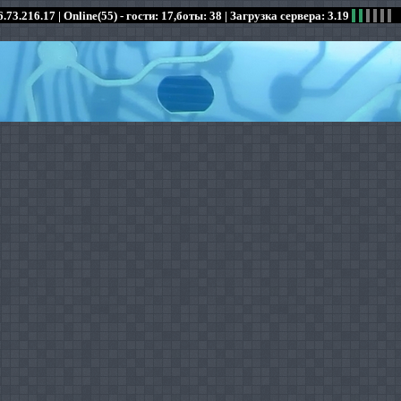
.73.216.17 |
Online(55) - гости: 17,боты: 38
| Загрузка сервера: 3.19
:
:
:
:
:
:
:
:
:
:
:
: