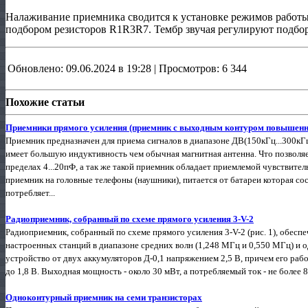
Налаживание приемника сводится к установке режимов работ
подбором резисторов R1R3R7. Тембр звучая регулируют подбор
Обновлено: 09.06.2024 в 19:28 | Просмотров: 6 344
Похожие статьи
Приемники прямого усиления (приемник с выходным контуром повышенн
Приемник предназначен для приема сигналов в диапазоне ДВ(150кГц...300кГц
имеет большую индуктивность чем обычная магнитная антенна. Что позволяе
пределах 4...20пФ, а так же такой приемник обладает приемлемой чувствите
приемник на головные телефоны (наушники), питается от батареи которая сос
потребляет...
Радиоприемник, собранный по схеме прямого усиления 3-V-2
Радиоприемник, собранный по схеме прямого усиления 3-V-2 (рис. 1), обес
настроенных станций в диапазоне средних волн (1,248 МГц и 0,550 МГц) и о
устройство от двух аккумуляторов Д-0,1 напряжением 2,5 В, причем его ра
до 1,8 В. Выходная мощность - около 30 мВт, а потребляемый ток - не более 
Одноконтурный приемник на семи транзисторах