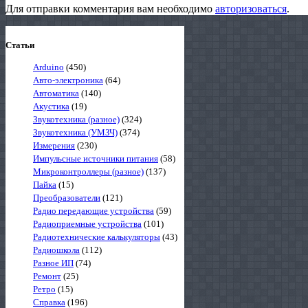
Для отправки комментария вам необходимо
авторизоваться
.
Статьи
Arduino
(450)
Авто-электроника
(64)
Автоматика
(140)
Акустика
(19)
Звукотехника (разное)
(324)
Звукотехника (УМЗЧ)
(374)
Измерения
(230)
Импульсные источники питания
(58)
Микроконтроллеры (разное)
(137)
Пайка
(15)
Преобразователи
(121)
Радио передающие устройства
(59)
Радиоприемные устройства
(101)
Радиотехнические калькуляторы
(43)
Радиошкола
(112)
Разное ИП
(74)
Ремонт
(25)
Ретро
(15)
Справка
(196)