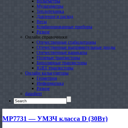
Вольтметры
Мультиметры
Теплотехника
Давление и расход
Весы
Комбинированные приборы
Разное
Онлайн справочники
Отечественные стабилитроны
Отечественные выпрямительные диоды
Отечественные варикапы
Полевые транзисторы
Биполярные транзисторы
IGBT транзисторы
Онлайн калькуляторы
Геометрия
Информатика
Разное
datasheet
Search
for:
MP7731 — УМЗЧ класса D (30Вт)