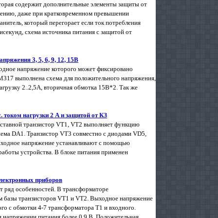
оторая содержит дополнительные элементы защиты от
жению, даже при кратковременном превышении
анитель, который перегорает если ток потребления
исекунд, схема источника питания с защитой от
яжения 3, 5, 6, 9, 12, 15В
ыходное напряжение которого может фиксировано
LM317 выполнена схема для положительного напряжения,
грузку 2..2,5А, вторичная обмотка 15В*2. Так же
 током нагрузки 2 А и защитой от КЗ
Составной транзистор VT1, VT2 выполняет функцию
ема DA1. Транзистор VT3 совместно с диодами VD5,
Выходное напряжение устанавливают с помощью
аботы устройства. В блоке питания применен
электронных приборов
ет ряд особенностей. В трансформаторе
ом базы транзисторов VT1 и VT2. Выходное напряжение
го с обмотки 4-7 трансформатора Т1 и входного.
и напряжении питания более 0,9 В. Положительная