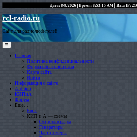
|
Дата: 8/9/2026 | Время: 8:53:15 AM
Ваш IP: 216
rcl-radio.ru
Сайт для радиолюбителей
☰
Главная
Политика конфиденциальности
Форма обратной связи
Карта сайта
Войти
Информация о сайте
Arduino
КИПиА
Форум
Ещё…
Блог
КИП и А — схемы
Осциллографы
Генераторы
Частотомеры