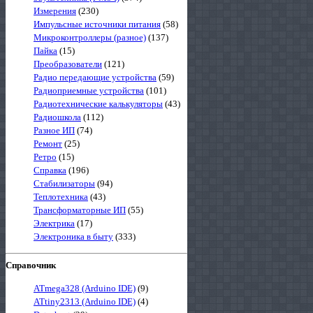
Измерения
(230)
Импульсные источники питания
(58)
Микроконтроллеры (разное)
(137)
Пайка
(15)
Преобразователи
(121)
Радио передающие устройства
(59)
Радиоприемные устройства
(101)
Радиотехнические калькуляторы
(43)
Радиошкола
(112)
Разное ИП
(74)
Ремонт
(25)
Ретро
(15)
Справка
(196)
Стабилизаторы
(94)
Теплотехника
(43)
Трансформаторные ИП
(55)
Электрика
(17)
Электроника в быту
(333)
Справочник
ATmega328 (Arduino IDE)
(9)
ATtiny2313 (Arduino IDE)
(4)