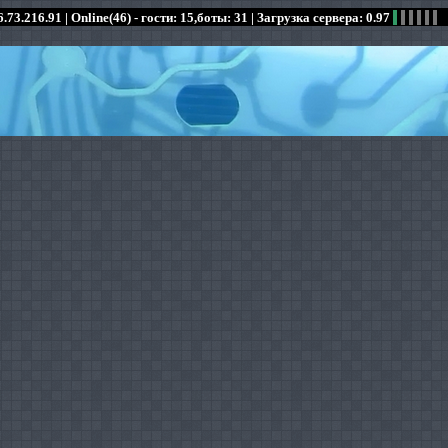
.73.216.91 |
Online(46) - гости: 15,боты: 31
| Загрузка сервера: 0.97
:
:
:
:
:
:
:
:
:
:
:
: