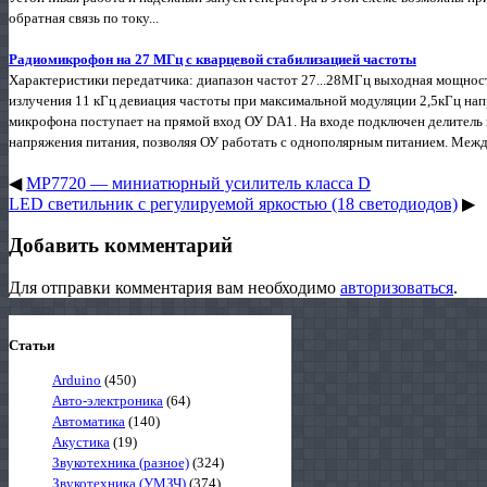
обратная связь по току...
Радиомикрофон на 27 МГц с кварцевой стабилизацией частоты
Характеристики передатчика: диапазон частот 27...28МГц выходная мощност
излучения 11 кГц девиация частоты при максимальной модуляции 2,5кГц нап
микрофона поступает на прямой вход ОУ DA1. На входе подключен делитель
напряжения питания, позволяя ОУ работать с однополярным питанием. Межд
◀
MP7720 — миниатюрный усилитель класса D
LED светильник с регулируемой яркостью (18 светодиодов)
▶
Добавить комментарий
Для отправки комментария вам необходимо
авторизоваться
.
Статьи
Arduino
(450)
Авто-электроника
(64)
Автоматика
(140)
Акустика
(19)
Звукотехника (разное)
(324)
Звукотехника (УМЗЧ)
(374)