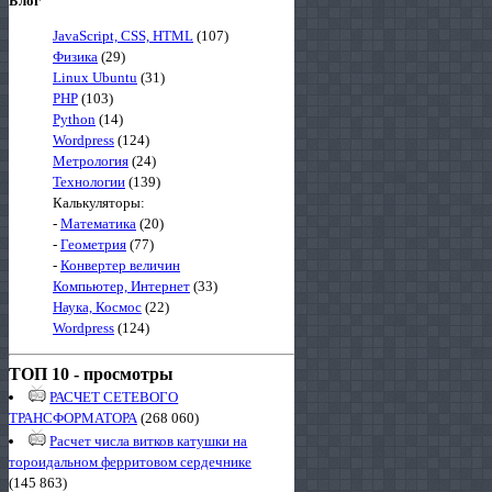
Блог
JavaScript, CSS, HTML
(107)
Физика
(29)
Linux Ubuntu
(31)
PHP
(103)
Python
(14)
Wordpress
(124)
Метрология
(24)
Технологии
(139)
Калькуляторы:
-
Математика
(20)
-
Геометрия
(77)
-
Конвертер величин
Компьютер, Интернет
(33)
Наука, Космос
(22)
Wordpress
(124)
ТОП 10 - просмотры
РАСЧЕТ СЕТЕВОГО
ТРАНСФОРМАТОРА
(268 060)
Расчет числа витков катушки на
тороидальном ферритовом сердечнике
(145 863)