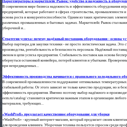
Парогенераторы и маркетплейс Рывок: удобство и надежность в оборудов
В современном мире бизнеса надежность и эффективность оборудования игр
предприятий, которые работают в сферах строительства, промышленности и 
основа роста и конкурентоспособности. Одним из таких критических элемент
различных промышленных и бытовых задачах. Маркетплейс Рывок стал важн
уборочной и...
Стратегия успеха: почему надёжный поставщик оборудования - основа ус
Выбор партнера для закупки техники - не просто логистическая задача. Это 
производства, рентабельность и безопасность персонала. Надёжный поставщ
звеном в цепи успеха предприятия. Стабильность поставок как основа бесп
обернуться остановкой конвейера, потерей клиентов и убытками. Проверенн
при непредвиденных...
Эффективность производства начинается с правильного холодильного об
В современной промышленности поддержание оптимальных температурных ре
стабильной работы. От этого зависит не только качество продукции, но и без
эффективность предприятия. Именно поэтому выбор надёжного и производите
oem.ru/catalog/ становится критически важным этапом в организации любого
материалов, требующих...
«WashProfi» предлагает качественное оборудование для уборки
«WashProfi» - крупный интернет-магазин, который предлагает своим клиента
для проведения клининга. Уборочная техника пользуется спросом среди пр