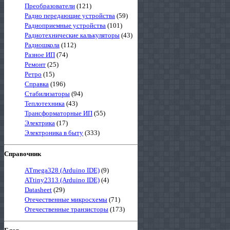
Преобразователи
(121)
Радио передающие устройства
(59)
Радиоприемные устройства
(101)
Радиотехнические калькуляторы
(43)
Радиошкола
(112)
Разное ИП
(74)
Ремонт
(25)
Ретро
(15)
Справка
(196)
Стабилизаторы
(94)
Теплотехника
(43)
Трансформаторные ИП
(55)
Электрика
(17)
Электроника в быту
(333)
Справочник
ATmega328 (Arduino IDE)
(9)
ATtiny2313 (Arduino IDE)
(4)
Datasheet
(29)
Отечественные микросхемы
(71)
Отечественные транзисторы
(173)