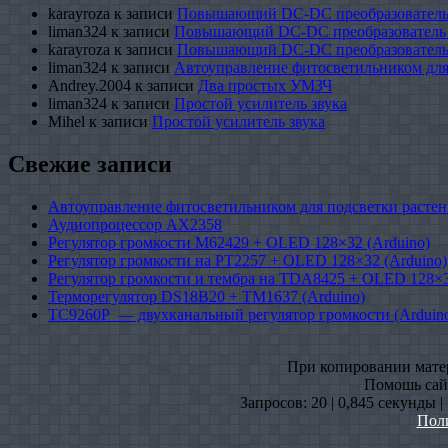
karayroza
к записи
Повышающий DC-DC преобразователь
liman324
к записи
Повышающий DC-DC преобразователь
karayroza
к записи
Повышающий DC-DC преобразователь
liman324
к записи
Автоуправление фитосветильником для
Andrey.2004
к записи
Два простых УМЗЧ
liman324
к записи
Простой усилитель звука
Mihel
к записи
Простой усилитель звука
Свежие записи
Автоуправление фитосветильником для подсветки растен
Аудиопроцессор AX2358
Регулятор громкости M62429 + OLED 128×32 (Arduino)
Регулятор громкости на PT2257 + OLED 128×32 (Arduino)
Регулятор громкости и тембра на TDA8425 + OLED 128×3
Терморегулятор DS18B20 + TM1637 (Arduino)
TC9260P — двухканальный регулятор громкости (Arduin
При копировании матери
Помошь сайт
Запросов: 20 | 0,845 секунды 
Пол