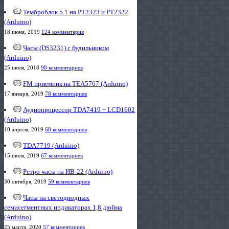
Темброблок 5.1 на PT2323 и PT2322
(Arduino)
18 июня, 2019
124 комментария
Часы (DS3231) с будильником
(Arduino)
25 июля, 2018
98 комментариев
FM приемник на TEA5767 (Arduino)
17 января, 2019
78 комментариев
Аудиопроцессор TDA7419 + LCD1602
(Arduino)
10 апреля, 2019
68 комментариев
TDA7719 (Arduino)
15 июля, 2019
67 комментариев
Ретро часы на ИВ-22 (Arduino)
30 октября, 2019
59 комментариев
Часы на светодиодных
семисегментных индикаторах 1,8 дюйма
(Arduino)
25 марта, 2020
57 комментариев