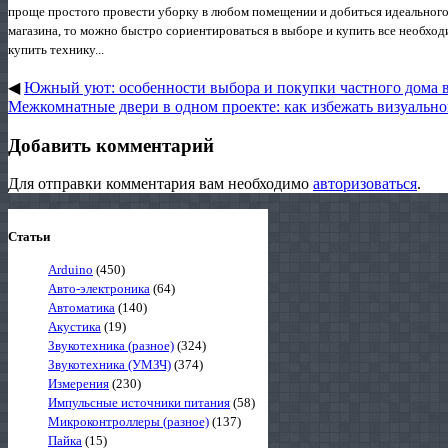
проще простого провести уборку в любом помещении и добиться идеального р
магазина, то можно быстро сориентироваться в выборе и купить все необхо
купить технику...
◀
Южный уют: особенности выбора и покупки частного дома в
Межкомнатные двери в одном проекте: как избежать визуальн
Добавить комментарий
Для отправки комментария вам необходимо
авторизоваться
.
Статьи
Arduino
(450)
Авто-электроника
(64)
Автоматика
(140)
Акустика
(19)
Звукотехника (разное)
(324)
Звукотехника (УМЗЧ)
(374)
Измерения
(230)
Импульсные источники питания
(58)
Микроконтроллеры (разное)
(137)
Пайка
(15)