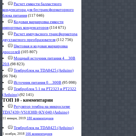
Расчет емкости балластного
конденсатора для бестрансформаторного
блока питания
(117 046)
Кодовая маркировка емкости
импортных конденсаторов
(114 671)
Расчет импульсного трансформатора
двухтактного преобразователя
(112 756)
Цветовая и кодовая маркировка
дросселей
(105 807)
Мощный источник питания 4…30В
20А
(98 823)
Темброблок на TDA8425 (Arduino)
(96 704)
Источник питания 0…300В
(95 098)
Темброблок 5.1 на PT2323 и PT2322
(Arduino)
(92 141)
ТОП 10 - комментарии
Регулятор тембра на микросхеме
TDA7439+VS1838B+KY-040 (Arduino)
11 января, 2019
180 комментариев
Темброблок на TDA8425 (Arduino)
1 ноября, 2018
166 комментариев