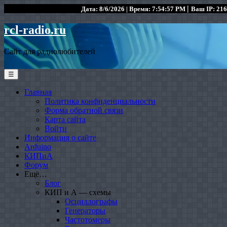
|
Дата: 8/6/2026 | Время: 7:54:57 PM
Ваш IP: 216
rcl-radio.ru
Сайт для радиолюбителей
☰
Главная
Политика конфиденциальности
Форма обратной связи
Карта сайта
Войти
Информация о сайте
Arduino
КИПиА
Форум
Ещё…
Блог
КИП и А — схемы
Осциллографы
Генераторы
Частотомеры