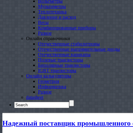
Вольтметры
Мультиметры
Теплотехника
Давление и расход
Весы
Комбинированные приборы
Разное
Онлайн справочники
Отечественные стабилитроны
Отечественные выпрямительные диоды
Отечественные варикапы
Полевые транзисторы
Биполярные транзисторы
IGBT транзисторы
Онлайн калькуляторы
Геометрия
Информатика
Разное
datasheet
Search
for:
Надежный поставщик промышленного о