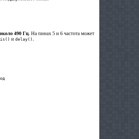
около 490 Гц
. На пинах 5 и 6 частота может
и
.
is()
delay()
од
