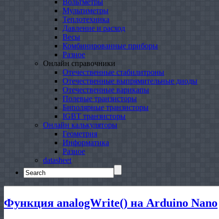
Вольтметры
Мультиметры
Теплотехника
Давление и расход
Весы
Комбинированные приборы
Разное
Онлайн справочники
Отечественные стабилитроны
Отечественные выпрямительные диоды
Отечественные варикапы
Полевые транзисторы
Биполярные транзисторы
IGBT транзисторы
Онлайн калькуляторы
Геометрия
Информатика
Разное
datasheet
Search
for:
Функция analogWrite() на Arduino Nano