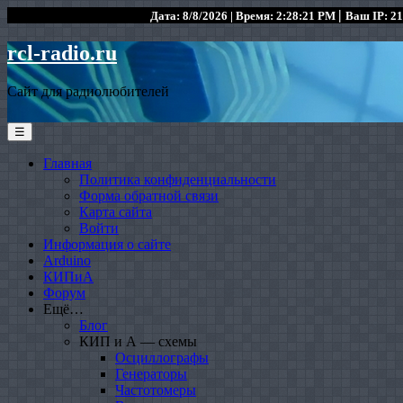
|
Дата: 8/8/2026 | Время: 2:28:21 PM
Ваш IP: 21
rcl-radio.ru
Сайт для радиолюбителей
☰
Главная
Политика конфиденциальности
Форма обратной связи
Карта сайта
Войти
Информация о сайте
Arduino
КИПиА
Форум
Ещё…
Блог
КИП и А — схемы
Осциллографы
Генераторы
Частотомеры