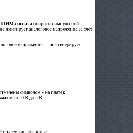
и
ШИМ‑сигнала
(широтно‑импульсной
а имитирует аналоговое напряжение за счёт
алоговое напряжение — она генерирует
 отмечены символом
на плате);
~
жение от 0 В до 5 В:
ИМ поддерживают пины: