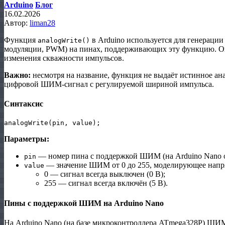
Arduino
Блог
16.02.2026
Автор:
liman28
Функция
в Arduino используется для генераци
analogWrite()
модуляции, PWM) на пинах, поддерживающих эту функцию. Он
изменения скважности импульсов.
Важно:
несмотря на название, функция не выдаёт истинное ан
цифровой ШИМ‑сигнал с регулируемой шириной импульса.
Синтаксис
Параметры:
— номер пина с поддержкой ШИМ (на Arduino Nano
pin
— значение ШИМ от 0 до 255, моделирующее напря
value
0 — сигнал всегда выключен (0 В);
255 — сигнал всегда включён (5 В).
Пины с поддержкой ШИМ на Arduino Nano
На Arduino Nano (на базе микроконтроллера ATmega328P) Ш