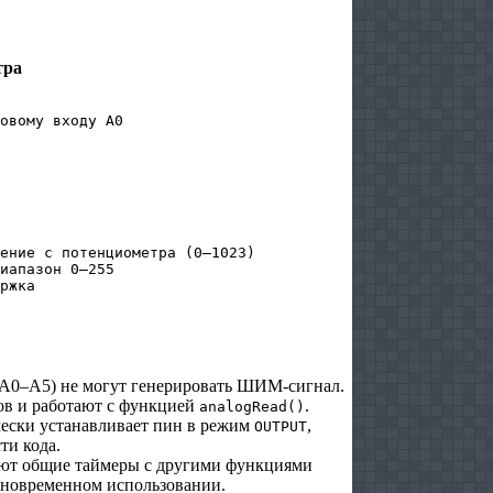
тра
овому входу A0

ение с потенциометра (0–1023)

иапазон 0–255

ржка

A0–A5) не могут генерировать ШИМ‑сигнал.
ов и работают с функцией
.
analogRead()
ески устанавливает пин в режим
,
OUTPUT
ти кода.
т общие таймеры с другими функциями
одновременном использовании.