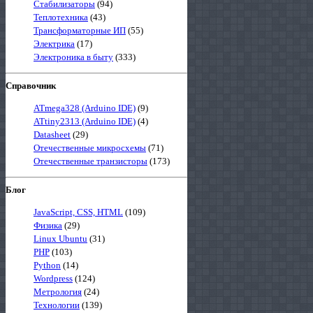
Стабилизаторы
(94)
Теплотехника
(43)
Трансформаторные ИП
(55)
Электрика
(17)
Электроника в быту
(333)
Справочник
ATmega328 (Arduino IDE)
(9)
ATtiny2313 (Arduino IDE)
(4)
Datasheet
(29)
Отечественные микросхемы
(71)
Отечественные транзисторы
(173)
Блог
JavaScript, CSS, HTML
(109)
Физика
(29)
Linux Ubuntu
(31)
PHP
(103)
Python
(14)
Wordpress
(124)
Метрология
(24)
Технологии
(139)