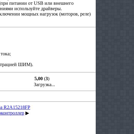
(при питании от USB или внешнего
ениями используйте драйверы.
лючении мощных нагрузок (моторов, реле)
тока;
льтрацией ШИМ).
5,00
(
3
)
Загрузка...
ора R2A15218FP
оконтроллер
▶