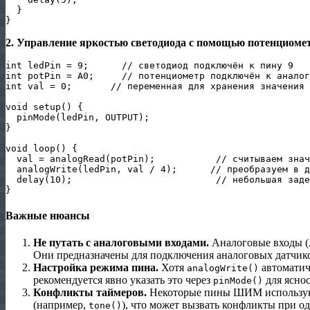
  }

2. Управление яркостью светодиода с помощью потенциоме
int ledPin = 9;      // светодиод подключён к пину 9

int potPin = A0;     // потенциометр подключён к аналог
int val = 0;       // переменная для хранения значения

void setup() {

  pinMode(ledPin, OUTPUT);

}

void loop() {

  val = analogRead(potPin);           // считываем знач
  analogWrite(ledPin, val / 4);      // преобразуем в д
  delay(10);                          // небольшая заде
Важные нюансы
Не путать с аналоговыми входами.
Аналоговые входы (
Они предназначены для подключения аналоговых датчик
Настройка режима пина.
Хотя
автоматич
analogWrite()
рекомендуется явно указать это через
для яснос
pinMode()
Конфликты таймеров.
Некоторые пины ШИМ использую
(например,
), что может вызвать конфликты при 
tone()