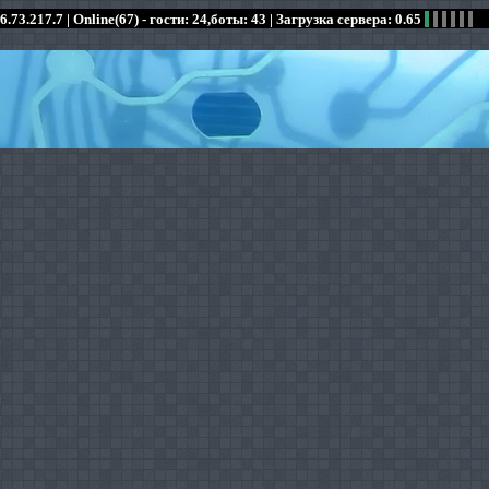
6.73.217.7 |
Online(67) - гости: 24,боты: 43
| Загрузка сервера: 0.65
:
:
:
:
:
:
:
:
:
:
:
: