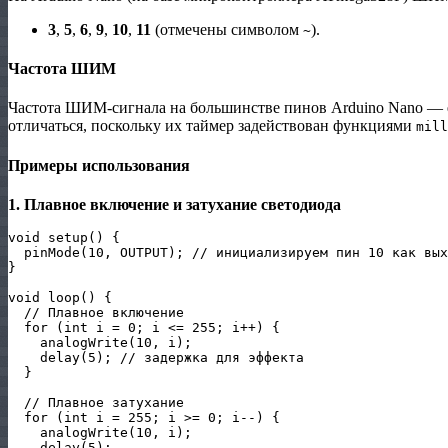
3
,
5
,
6
,
9
,
10
,
11
(отмечены символом
).
~
Частота ШИМ
Частота ШИМ‑сигнала на большинстве пинов Arduino Nano —
отличаться, поскольку их таймер задействован функциями
mill
Примеры использования
1. Плавное включение и затухание светодиода
void setup() {

  pinMode(10, OUTPUT); // инициализируем пин 10 как вых
}

void loop() {

  // Плавное включение

  for (int i = 0; i <= 255; i++) {

    analogWrite(10, i);

    delay(5); // задержка для эффекта

  }

  // Плавное затухание

  for (int i = 255; i >= 0; i--) {

    analogWrite(10, i);

    delay(5);
