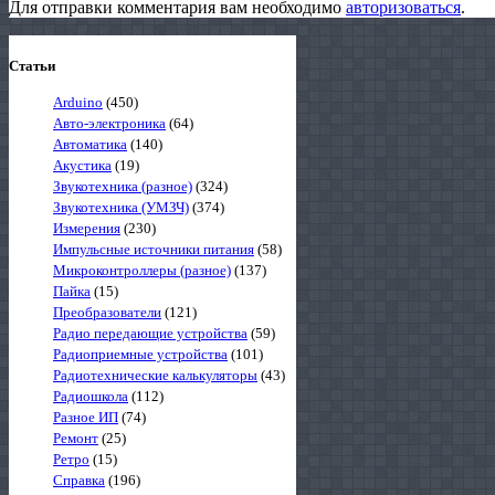
Для отправки комментария вам необходимо
авторизоваться
.
Статьи
Arduino
(450)
Авто-электроника
(64)
Автоматика
(140)
Акустика
(19)
Звукотехника (разное)
(324)
Звукотехника (УМЗЧ)
(374)
Измерения
(230)
Импульсные источники питания
(58)
Микроконтроллеры (разное)
(137)
Пайка
(15)
Преобразователи
(121)
Радио передающие устройства
(59)
Радиоприемные устройства
(101)
Радиотехнические калькуляторы
(43)
Радиошкола
(112)
Разное ИП
(74)
Ремонт
(25)
Ретро
(15)
Справка
(196)