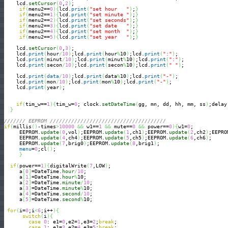
    lcd.
setCursor
(
0
,
2
)
;

if
(
menu2==
0
)
{
lcd.
print
(
"set hour   "
)
;
}
if
(
menu2==
1
)
{
lcd.
print
(
"set minute "
)
;
}
if
(
menu2==
2
)
{
lcd.
print
(
"set seconds"
)
;
}
if
(
menu2==
3
)
{
lcd.
print
(
"set date   "
)
;
}
if
(
menu2==
4
)
{
lcd.
print
(
"set month  "
)
;
}
if
(
menu2==
5
)
{
lcd.
print
(
"set year   "
)
;
}
    lcd.
setCursor
(
0
,
3
)
;

    lcd.
print
(
hour
/
10
)
;lcd.
print
(
hour
%
10
)
;lcd.
print
(
":"
)
;

    lcd.
print
(
minut
/
10
)
;lcd.
print
(
minut
%
10
)
;lcd.
print
(
":"
)
;

    lcd.
print
(
secon
/
10
)
;lcd.
print
(
secon
%
10
)
;lcd.
print
(
" "
)
;

    lcd.
print
(
data
/
10
)
;lcd.
print
(
data
%
10
)
;lcd.
print
(
"-"
)
;

    lcd.
print
(
mon
/
10
)
;lcd.
print
(
mon
%
10
)
;lcd.
print
(
"-"
)
;

    lcd.
print
(
year
)
;

if
(
tim_w==
1
)
{
tim_w=
0
; clock.
setDateTime
(
gg, mn, dd, hh, mm, ss
)
;delay
}
/////// EEPROM //////////////////////////////////////
if
(
millis
(
)
-times
>
10000
&&
 w1==
1
&&
 mute==
0
&&
 power==
0
)
{
w1=
0
;

     EEPROM.
update
(
0
,vol
)
;EEPROM.
update
(
1
,ch1
)
;EEPROM.
update
(
2
,ch2
)
;EEPRO
     EEPROM.
update
(
4
,ch4
)
;EEPROM.
update
(
5
,ch5
)
;EEPROM.
update
(
6
,ch6
)
;

     EEPROM.
update
(
7
,brig0
)
;EEPROM.
update
(
8
,brig1
)
;

menu
=
0
;cl
(
)
;

}
if
(
power==
1
)
{
digitalWrite
(
7
,LOW
)
;

     a
[
0
]
=DateTime.
hour
/
10
;

     a
[
1
]
=DateTime.
hour
%
10;

     a
[
2
]
=DateTime.
minute
/
10
;

     a
[
3
]
=DateTime.
minute
%
10;

     a
[
4
]
=DateTime.
second
/
10
;

     a
[
5
]
=DateTime.
second
%
10;

for
(
i=
0
;i
<
6
;i++
)
{
switch
(
i
)
{
case
0
: e1=
0
,e2=
1
,e3=
2
;
break
;

case
1
: e1=
3
,e2=
4
,e3=
5
;
break
;
