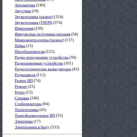
Автоматика
(140)
Акустика
(19)
Звукотехника (разное)
(324)
Звукотехника (УМЗЧ)
(374)
Измерения
(230)
Импульсные источники питания
(58)
Микроконтроллеры (разное)
(137)
Пайка
(15)
Преобразователи
(121)
Радио передающие устройства
(59)
Радиоприемные устройства
(101)
Радиотехнические калькуляторы
(43)
Радиошкола
(112)
Разное ИП
(74)
Ремонт
(25)
Ретро
(15)
Справка
(196)
Стабилизаторы
(94)
Теплотехника
(43)
Трансформаторные ИП
(55)
Электрика
(17)
Электроника в быту
(333)