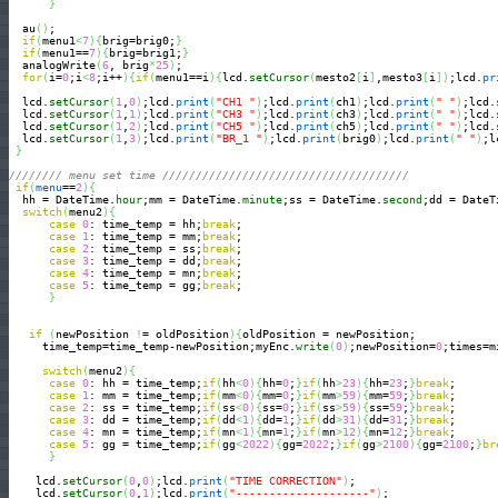
}
  au
(
)
;

if
(
menu1
<
7
)
{
brig=brig0;
}
if
(
menu1==
7
)
{
brig=brig1;
}
  analogWrite
(
6
, brig
*
25
)
;

for
(
i=
0
;i
<
8
;i++
)
{
if
(
menu1==i
)
{
lcd.
setCursor
(
mesto2
[
i
]
,mesto3
[
i
]
)
;lcd.
pr
  lcd.
setCursor
(
1
,
0
)
;lcd.
print
(
"CH1 "
)
;lcd.
print
(
ch1
)
;lcd.
print
(
" "
)
;lcd.
  lcd.
setCursor
(
1
,
1
)
;lcd.
print
(
"CH3 "
)
;lcd.
print
(
ch3
)
;lcd.
print
(
" "
)
;lcd.
  lcd.
setCursor
(
1
,
2
)
;lcd.
print
(
"CH5 "
)
;lcd.
print
(
ch5
)
;lcd.
print
(
" "
)
;lcd.
  lcd.
setCursor
(
1
,
3
)
;lcd.
print
(
"BR_1 "
)
;lcd.
print
(
brig0
)
;lcd.
print
(
" "
)
;l
}
//////// menu set time /////////////////////////////////////
if
(
menu
==
2
)
{
  hh = DateTime.
hour
;mm = DateTime.
minute
;ss = DateTime.
second
;dd = DateT
switch
(
menu2
)
{
case
0
: time_temp = hh;
break
;

case
1
: time_temp = mm;
break
;

case
2
: time_temp = ss;
break
;

case
3
: time_temp = dd;
break
;

case
4
: time_temp = mn;
break
;

case
5
: time_temp = gg;
break
;

}
if
(
newPosition 
!
= oldPosition
)
{
oldPosition = newPosition;

     time_temp=time_temp-newPosition;myEnc.
write
(
0
)
;newPosition=
0
;times=m
switch
(
menu2
)
{
case
0
: hh = time_temp;
if
(
hh
<
0
)
{
hh=
0
;
}
if
(
hh
>
23
)
{
hh=
23
;
}
break
;

case
1
: mm = time_temp;
if
(
mm
<
0
)
{
mm=
0
;
}
if
(
mm
>
59
)
{
mm=
59
;
}
break
;

case
2
: ss = time_temp;
if
(
ss
<
0
)
{
ss=
0
;
}
if
(
ss
>
59
)
{
ss=
59
;
}
break
;

case
3
: dd = time_temp;
if
(
dd
<
1
)
{
dd=
1
;
}
if
(
dd
>
31
)
{
dd=
31
;
}
break
;      

case
4
: mn = time_temp;
if
(
mn
<
1
)
{
mn=
1
;
}
if
(
mn
>
12
)
{
mn=
12
;
}
break
;

case
5
: gg = time_temp;
if
(
gg
<
2022
)
{
gg=
2022
;
}
if
(
gg
>
2100
)
{
gg=
2100
;
}
br
}
    lcd.
setCursor
(
0
,
0
)
;lcd.
print
(
"TIME CORRECTION"
)
;

    lcd.
setCursor
(
0
,
1
)
;lcd.
print
(
"--------------------"
)
;
