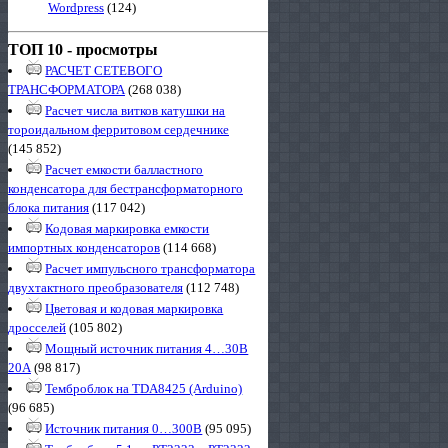
Wordpress
(124)
ТОП 10 - просмотры
РАСЧЕТ СЕТЕВОГО
ТРАНСФОРМАТОРА
(268 038)
Расчет числа витков катушки на
тороидальном ферритовом сердечнике
(145 852)
Расчет емкости балластного
конденсатора для бестрансформаторного
блока питания
(117 042)
Кодовая маркировка емкости
импортных конденсаторов
(114 668)
Расчет импульсного трансформатора
двухтактного преобразователя
(112 748)
Цветовая и кодовая маркировка
дросселей
(105 802)
Мощный источник питания 4…30В
20А
(98 817)
Темброблок на TDA8425 (Arduino)
(96 685)
Источник питания 0…300В
(95 095)