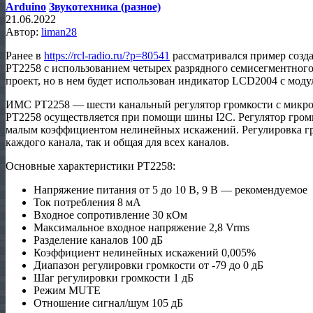
Arduino
Звукотехника (разное)
21.06.2022
Автор:
liman28
Ранее в
https://rcl-radio.ru/?p=80541
рассматривался пример созда
PT2258 с использованием четырех разрядного семисегментного
проект, но в нем будет использован индикатор LCD2004 c моду
ИМС PT2258 — шести канальный регулятор громкости с микр
PT2258 осуществляется при помощи шины I2C. Регулятор гром
малым коэффициентом нелинейных искажений. Регулировка гр
каждого канала, так и общая для всех каналов.
Основные характеристики PT2258:
Напряжение питания от 5 до 10 В, 9 В — рекомендуемое
Ток потребления 8 мА
Входное сопротивление 30 кОм
Максимальное входное напряжение 2,8 Vrms
Разделение каналов 100 дБ
Коэффициент нелинейных искажений 0,005%
Диапазон регулировки громкости от -79 до 0 дБ
Шаг регулировки громкости 1 дБ
Режим MUTE
Отношение сигнал/шум 105 дБ