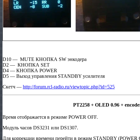
D10 — MUTE КНОПКА SW энкодера
D2 — КНОПКА SET
D4 — КНОПКА POWER
D5 — Выход управления STANDBY усилителя
Скетч —
http://forum.rcl-radio.ru/viewtopic.php?id=525
PT2258 + OLED 0.96 + encode
Время отображается в режиме POWER OFF.
Модуль часов DS3231 или DS1307.
Для коррекции времени перейти в режим STANDBY (POWER OF