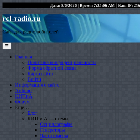
|
Дата: 8/6/2026 | Время: 7:25:06 AM
Ваш IP: 216
rcl-radio.ru
Сайт для радиолюбителей
☰
Главная
Политика конфиденциальности
Форма обратной связи
Карта сайта
Войти
Информация о сайте
Arduino
КИПиА
Форум
Ещё…
Блог
КИП и А — схемы
Осциллографы
Генераторы
Частотомеры