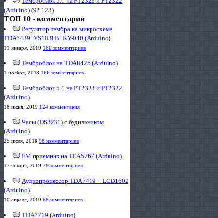
Темброблок 5.1 на PT2323 и PT2322
(Arduino)
(92 123)
ТОП 10 - комментарии
Регулятор тембра на микросхеме
TDA7439+VS1838B+KY-040 (Arduino)
11 января, 2019
180 комментариев
Темброблок на TDA8425 (Arduino)
1 ноября, 2018
166 комментариев
Темброблок 5.1 на PT2323 и PT2322
(Arduino)
18 июня, 2019
124 комментария
Часы (DS3231) с будильником
(Arduino)
25 июля, 2018
98 комментариев
FM приемник на TEA5767 (Arduino)
17 января, 2019
78 комментариев
Аудиопроцессор TDA7419 + LCD1602
(Arduino)
10 апреля, 2019
68 комментариев
TDA7719 (Arduino)