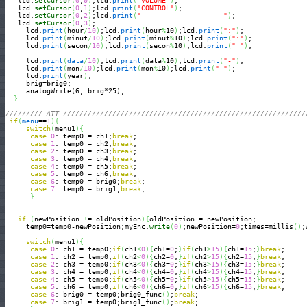
   lcd.
setCursor
(
0
,
0
)
;lcd.
print
(
"VOLUME"
)
;

   lcd.
setCursor
(
0
,
1
)
;lcd.
print
(
"CONTROL"
)
;

   lcd.
setCursor
(
0
,
2
)
;lcd.
print
(
"--------------------"
)
;

   lcd.
setCursor
(
0
,
3
)
;

     lcd.
print
(
hour
/
10
)
;lcd.
print
(
hour
%
10
)
;lcd.
print
(
":"
)
;

     lcd.
print
(
minut
/
10
)
;lcd.
print
(
minut
%
10
)
;lcd.
print
(
":"
)
;

     lcd.
print
(
secon
/
10
)
;lcd.
print
(
secon
%
10
)
;lcd.
print
(
" "
)
;

     lcd.
print
(
data
/
10
)
;lcd.
print
(
data
%
10
)
;lcd.
print
(
"-"
)
;

     lcd.
print
(
mon
/
10
)
;lcd.
print
(
mon
%
10
)
;lcd.
print
(
"-"
)
;

     lcd.
print
(
year
)
;

     brig=brig0;

     analogWrite(6, brig*25);

}
///////// ATT ///////////////////////////////////////////////////////////
if
(
menu
==
1
)
{
switch
(
menu1
)
{
case
0
: temp0 = ch1;
break
;

case
1
: temp0 = ch2;
break
;

case
2
: temp0 = ch3;
break
;

case
3
: temp0 = ch4;
break
;

case
4
: temp0 = ch5;
break
;

case
5
: temp0 = ch6;
break
;

case
6
: temp0 = brig0;
break
;

case
7
: temp0 = brig1;
break
;

}
if
(
newPosition 
!
= oldPosition
)
{
oldPosition = newPosition;

     temp0=temp0-newPosition;myEnc.
write
(
0
)
;newPosition=
0
;times=millis
(
)
;
switch
(
menu1
)
{
case
0
: ch1 = temp0;
if
(
ch1
<
0
)
{
ch1=
0
;
}
if
(
ch1
>
15
)
{
ch1=
15
;
}
break
;

case
1
: ch2 = temp0;
if
(
ch2
<
0
)
{
ch2=
0
;
}
if
(
ch2
>
15
)
{
ch2=
15
;
}
break
;

case
2
: ch3 = temp0;
if
(
ch3
<
0
)
{
ch3=
0
;
}
if
(
ch3
>
15
)
{
ch3=
15
;
}
break
;

case
3
: ch4 = temp0;
if
(
ch4
<
0
)
{
ch4=
0
;
}
if
(
ch4
>
15
)
{
ch4=
15
;
}
break
;      
case
4
: ch5 = temp0;
if
(
ch5
<
0
)
{
ch5=
0
;
}
if
(
ch5
>
15
)
{
ch5=
15
;
}
break
;

case
5
: ch6 = temp0;
if
(
ch6
<
0
)
{
ch6=
0
;
}
if
(
ch6
>
15
)
{
ch6=
15
;
}
break
;

case
6
: brig0 = temp0;brig0_func
(
)
;
break
;

case
7
: brig1 = temp0;brig1_func
(
)
;
break
;
