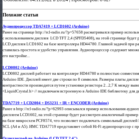
Похожие статьи
Аудиопроцессор TDA7419 + LCD1602 (Arduino)
Ранее на странице http://rcl-radio.ru/?p=57658 расматривался пример испо
с использованием дисплея LCD TFT 2,4 (SPFD5408), на этой странице будет
LCD дисплея LCD1602 на базе контроллера HD44780. Главной задачей при ра
ставилась простота и удобство управления. Аудиопроцессор содержит множе
его настройке...
LCD0802 (Arduino)
LCD0802 дисплей работает на контроллере HD44780 и полностью совместим с
Arduino IDE. Дисплей имеет две строки по 8 символов. Размеры платы дисп
контрастности производится путем установки резистора 2...2,7 К между выво
<LiquidCrystal.h> // подключаем встроенную в Arduino IDE библиотеку для ди
TDA7719 + LCD2004 + DS3231 + IR + ENCODER (Arduino)
Ранее в http://rcl-radio.ru/?p=62993 описывался пример использования ауд
дисплеем LCD1602, на этой странице будет рассмотрен аналогичный пример
на базе микросхем PCF8574, что позволяет подключать символьный дисплей 
SCL (А4 и А5). ИМС TDA7719 представляет собой Hi-Fi аудиопроцессор с пр
Осциллограф на Arduino (LCD TFT 2.4")