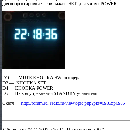
для корректировки часов нажать SET, для минут POWER.
D10 — MUTE КНОПКА SW энкодера
D2 — КНОПКА SET
D4 — КНОПКА POWER
D5 — Выход управления STANDBY усилителя
Скетч —
http://forum.rcl-radio.ru/viewtopic.php?pid=6985#p6985
Обновлено: 04.11.2022 в 20:24 | Просмотров: 8 827