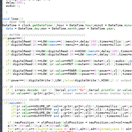
  delay
(
500
)
;

  audio
(
)
;

}
void
 loop
(
)
{
/// READ TIME /////////////////////////////////
DateTime = clock.
getDateTime
(
)
;hour = DateTime.
hour
;minut = DateTime.
minu
data
 = DateTime.
day
;mon = DateTime.
month
;year = DateTime.
year
;

/// BUTTON ////////////////////////////////////
if
(
power==
0
)
{
if
(
digitalRead
(
10
)
==LOW
&&
menu
==
1
)
{
menu1++;delay
(
200
)
;times=millis
(
)
;w=
1
if
(
digitalRead
(
10
)
==LOW
&&
menu
==
2
)
{
menu2++;delay
(
200
)
;times=millis
(
)
;w=
1
if
(
digitalRead
(
2
)
==LOW
&&
digitalRead
(
10
)
==HIGH
)
{
menu
++;delay
(
200
)
;times=
if
(
digitalRead
(
2
)
==LOW
&&
digitalRead
(
10
)
==LOW
)
{
menu
=
2
;delay
(
200
)
;times=m
if
(
(
digitalRead
(
3
)
==LOW
||
ir.
value
==MUT
)
&&
mute==
0
)
{
mute=
1
;cl
(
)
;audio
(
)
;
m
if
(
(
digitalRead
(
3
)
==LOW
||
ir.
value
==MUT
)
&&
mute==
1
)
{
mute=
0
;cl
(
)
;times=mil
}
if
(
(
digitalRead
(
4
)
==LOW
||
ir.
value
==POWER
)
&&
power==
0
)
{
power=
1
;cl
(
)
;times
if
(
(
digitalRead
(
4
)
==LOW
||
ir.
value
==POWER
)
&&
power==
1
)
{
power=
0
;cl
(
)
;times
if
(
power==
1
)
{
digitalWrite
(
5
,LOW
)
;
}
else
{
digitalWrite
(
5
,HIGH
)
;
}
// output
/// IR ////////////////////////////////////////
if
(
 irrecv.
decode
(
&
ir 
)
)
{
Serial.
print
(
"0x"
)
;Serial.
println
(
 ir.
value
if
(
ir.
value
==
0
)
{
gr1=
0
;gr2=
0
;
}
// запрет нажатий не активных кнопок пульт
////////////// VOLUME ///////////////////////////////////////////////////
if
(
menu
==
0
)
{
if
(
ir.
value
==VOLUME_UP
)
{
vol++;gr1=
1
;gr2=
0
;cl1
(
)
;times=millis
(
)
;w=
1
;v
if
(
ir.
value
==0xFFFFFFFF 
and
 gr1==
1
)
{
vol++;gr2=
0
;cl1
(
)
;times=millis
(
)
if
(
ir.
value
==VOLUME_DW
)
{
vol--;gr1=
0
;gr2=
1
;cl1
(
)
;times=millis
(
)
;;w=
1
;
if
(
ir.
value
==0xFFFFFFFF 
and
 gr2==
1
)
{
vol--;gr1=
0
;cl1
(
)
;times=millis
(
)
if
(
newPosition 
!
= oldPosition
)
{
oldPosition = newPosition;vol=vol+newP
   a
[
0
]
= 
(
64
-vol
)
/
10
;a
[
1
]
=
(
64
-vol
)
%
10;

for
(
x=
0
;x
<
2
;x++
)
{
switch
(
x
)
{
case
0
: e1=
11
,e2=
12
,e3=
13
;
break
;
case
1
: e1=