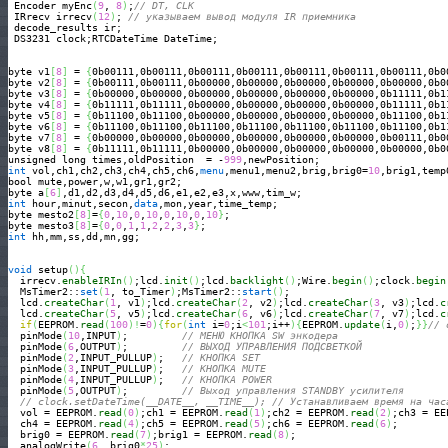
 Encoder myEnc
(
9
, 
8
)
;
// DT, CLK
 IRrecv irrecv
(
12
)
; 
// указываем вывод модуля IR приемника
 decode_results ir; 

 DS3231 clock;RTCDateTime DateTime;

byte v1
[
8
]
 = 
{
0b00111,0b00111,0b00111,0b00111,0b00111,0b00111,0b00111,0b0
byte v2
[
8
]
 = 
{
0b00111,0b00111,0b00000,0b00000,0b00000,0b00000,0b00000,0b0
byte v3
[
8
]
 = 
{
0b00000,0b00000,0b00000,0b00000,0b00000,0b00000,0b11111,0b1
byte v4
[
8
]
 = 
{
0b11111,0b11111,0b00000,0b00000,0b00000,0b00000,0b11111,0b1
byte v5
[
8
]
 = 
{
0b11100,0b11100,0b00000,0b00000,0b00000,0b00000,0b11100,0b1
byte v6
[
8
]
 = 
{
0b11100,0b11100,0b11100,0b11100,0b11100,0b11100,0b11100,0b1
byte v7
[
8
]
 = 
{
0b00000,0b00000,0b00000,0b00000,0b00000,0b00000,0b00111,0b0
byte v8
[
8
]
 = 
{
0b11111,0b11111,0b00000,0b00000,0b00000,0b00000,0b00000,0b0
unsigned long times,oldPosition  = -
999
int
 vol,ch1,ch2,ch3,ch4,ch5,ch6,
menu
,menu1,menu2,brig,brig0=
10
,brig1,temp0
bool mute,power,w,w1,gr1,gr2;

byte a
[
6
]
int
 hour,minut,secon,
data
,mon,year,time_temp;

byte mesto2
[
8
]
=
{
0
,
10
,
0
,
10
,
0
,
10
,
0
,
10
}
;

byte mesto3
[
8
]
=
{
0
,
0
,
1
,
1
,
2
,
2
,
3
,
3
}
int
 hh,mm,ss,dd,mn,gg;

void
 setup
(
)
{
  irrecv.
enableIRIn
(
)
;lcd.
init
(
)
;lcd.
backlight
(
)
;Wire.
begin
(
)
;clock.
begin
  MsTimer2::
set
(
1
, to_Timer
)
;MsTimer2::
start
(
)
;

  lcd.
createChar
(
1
, v1
)
;lcd.
createChar
(
2
, v2
)
;lcd.
createChar
(
3
, v3
)
;lcd.
c
  lcd.
createChar
(
5
, v5
)
;lcd.
createChar
(
6
, v6
)
;lcd.
createChar
(
7
, v7
)
;lcd.
c
if
(
EEPROM.
read
(
100
)
!
=
0
)
{
for
(
int
 i=
0
;i
<
101
;i++
)
{
EEPROM.
update
(
i,
0
)
;
}
}
// 
  pinMode
(
10
,INPUT
)
;         
// МЕНЮ КНОПКА SW энкодера
  pinMode
(
6
,OUTPUT
)
;         
// ВЫХОД УПРАВЛЕНИЯ ПОДСВЕТКОЙ
  pinMode
(
2
,INPUT_PULLUP
)
;   
// КНОПКА SET
  pinMode
(
3
,INPUT_PULLUP
)
;   
// КНОПКА MUTE
  pinMode
(
4
,INPUT_PULLUP
)
;   
// КНОПКА POWER
  pinMode
(
5
,OUTPUT
)
;         
// Выход управления STANDBY усилителя
// clock.setDateTime(__DATE__, __TIME__); // Устанавливаем время на час
  vol = EEPROM.
read
(
0
)
;ch1 = EEPROM.
read
(
1
)
;ch2 = EEPROM.
read
(
2
)
;ch3 = EE
  ch4 = EEPROM.
read
(
4
)
;ch5 = EEPROM.
read
(
5
)
;ch6 = EEPROM.
read
(
6
)
;

  brig0 = EEPROM.
read
(
7
)
;brig1 = EEPROM.
read
(
8
)
;

  analogWrite
(
6
, brig0
*
25
)
;
