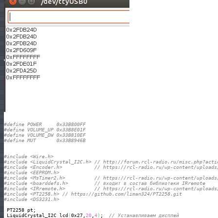
#define POWER     0x33B800FF
#define VOLUME_UP 0x33B8E01F
#define VOLUME_DW 0x33B810EF
#define MUT       0x33B8946B
#include <Wire.h> 
#include <LiquidCrystal_I2C.h> // http://forum.rcl-radio.ru/misc.php?acti
#include <Encoder.h>           // https://rcl-radio.ru/wp-content/uploads
#include <EEPROM.h>
#include <MsTimer2.h>          // https://rcl-radio.ru/wp-content/uploads
#include <boarddefs.h>         // входит в состав библиотеки IRremote
#include <IRremote.h>          // https://rcl-radio.ru/wp-content/uploads
#include <PT2258.h> // https://github.com/liman324/PT2258.git
#include <DS3231.h>
 PT2258 pt;

 LiquidCrystal_I2C lcd
(
0x27,
20
,
4
)
;  
// Устанавливаем дисплей