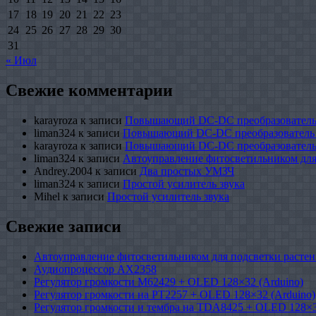
17
18
19
20
21
22
23
24
25
26
27
28
29
30
31
« Июл
Свежие комментарии
karayroza
к записи
Повышающий DC-DC преобразователь
liman324
к записи
Повышающий DC-DC преобразователь
karayroza
к записи
Повышающий DC-DC преобразователь
liman324
к записи
Автоуправление фитосветильником для
Andrey.2004
к записи
Два простых УМЗЧ
liman324
к записи
Простой усилитель звука
Mihel
к записи
Простой усилитель звука
Свежие записи
Автоуправление фитосветильником для подсветки растен
Аудиопроцессор AX2358
Регулятор громкости M62429 + OLED 128×32 (Arduino)
Регулятор громкости на PT2257 + OLED 128×32 (Arduino)
Регулятор громкости и тембра на TDA8425 + OLED 128×3