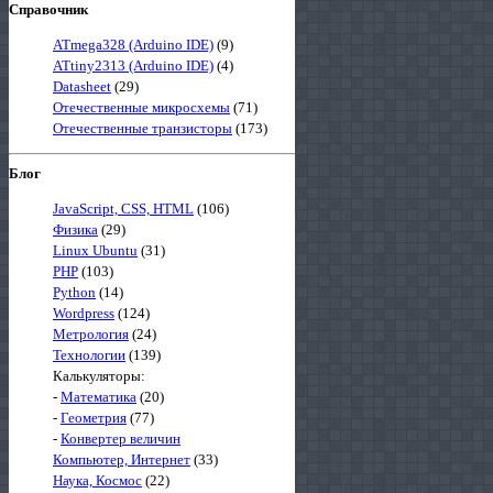
Справочник
ATmega328 (Arduino IDE)
(9)
ATtiny2313 (Arduino IDE)
(4)
Datasheet
(29)
Отечественные микросхемы
(71)
Отечественные транзисторы
(173)
Блог
JavaScript, CSS, HTML
(106)
Физика
(29)
Linux Ubuntu
(31)
PHP
(103)
Python
(14)
Wordpress
(124)
Метрология
(24)
Технологии
(139)
Калькуляторы:
-
Математика
(20)
-
Геометрия
(77)
-
Конвертер величин
Компьютер, Интернет
(33)
Наука, Космос
(22)