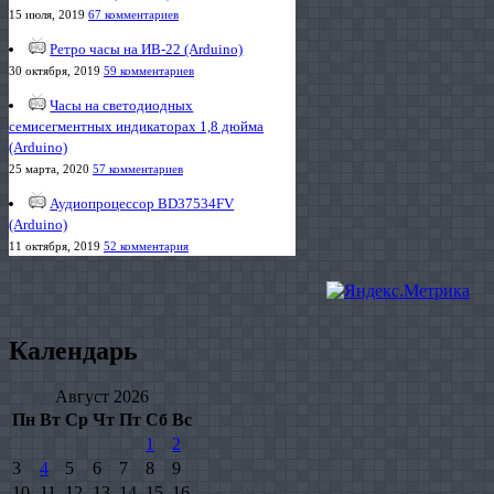
15 июля, 2019
67 комментариев
Ретро часы на ИВ-22 (Arduino)
30 октября, 2019
59 комментариев
Часы на светодиодных
семисегментных индикаторах 1,8 дюйма
(Arduino)
25 марта, 2020
57 комментариев
Аудиопроцессор BD37534FV
(Arduino)
11 октября, 2019
52 комментария
Календарь
Август 2026
Пн
Вт
Ср
Чт
Пт
Сб
Вс
1
2
3
4
5
6
7
8
9
10
11
12
13
14
15
16