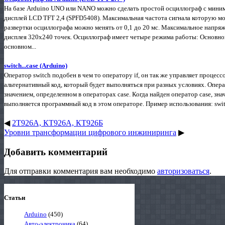
На базе Arduino UNO или NANO можно сделать простой осциллограф с мини
дисплей LCD TFT 2,4 (SPFD5408). Максимальная частота сигнала которую м
развертки осциллографа можно менять от 0,1 до 20 мс. Максимальное напряж
дисплея 320х240 точек. Осциллограф имеет четыре режима работы: Основной
основном...
switch...case (Arduino)
Оператор switch подобен в чем то оператору if, он так же управляет процес
альтернативный код, который будет выполняться при разных условиях. Опера
значением, определенном в операторах case. Когда найден оператор case, зн
выполняется программный код в этом операторе. Пример использования: switch(d
◀
2Т926А, КТ926А, КТ926Б
Уровни трансформации цифрового инжиниринга
▶
Добавить комментарий
Для отправки комментария вам необходимо
авторизоваться
.
Статьи
Arduino
(450)
Авто-электроника
(64)