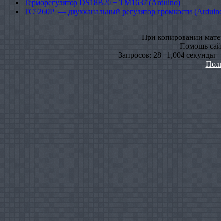
Терморегулятор DS18B20 + TM1637 (Arduino)
TC9260P — двухканальный регулятор громкости (Arduin
При копировании матери
Помошь сайт
Запросов: 28 | 1,004 секунды 
Пол