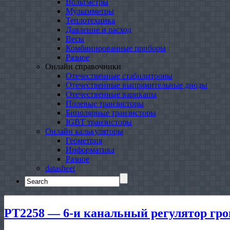
Вольтметры
Мультиметры
Теплотехника
Давление и расход
Весы
Комбинированные приборы
Разное
Онлайн справочники
Отечественные стабилитроны
Отечественные выпрямительные диоды
Отечественные варикапы
Полевые транзисторы
Биполярные транзисторы
IGBT транзисторы
Онлайн калькуляторы
Геометрия
Информатика
Разное
datasheet
Search
for:
PT2258 — 6-и канальный регулятор гром