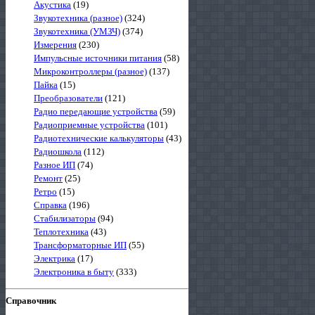
Акустика
(19)
Звукотехника (разное)
(324)
Звукотехника (УМЗЧ)
(374)
Измерения
(230)
Импульсные источники питания
(58)
Микроконтроллеры (разное)
(137)
Пайка
(15)
Преобразователи
(121)
Радио передающие устройства
(59)
Радиоприемные устройства
(101)
Радиотехнические калькуляторы
(43)
Радиошкола
(112)
Разное ИП
(74)
Ремонт
(25)
Ретро
(15)
Справка
(196)
Стабилизаторы
(94)
Теплотехника
(43)
Трансформаторные ИП
(55)
Электрика
(17)
Электроника в быту
(333)
Справочник