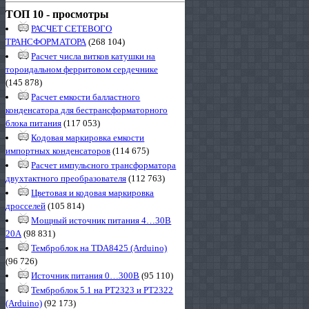
ТОП 10 - просмотры
РАСЧЕТ СЕТЕВОГО
ТРАНСФОРМАТОРА
(268 104)
Расчет числа витков катушки на
тороидальном ферритовом сердечнике
(145 878)
Расчет емкости балластного
конденсатора для бестрансформаторного
блока питания
(117 053)
Кодовая маркировка емкости
импортных конденсаторов
(114 675)
Расчет импульсного трансформатора
двухтактного преобразователя
(112 763)
Цветовая и кодовая маркировка
дросселей
(105 814)
Мощный источник питания 4…30В
20А
(98 831)
Темброблок на TDA8425 (Arduino)
(96 726)
Источник питания 0…300В
(95 110)
Темброблок 5.1 на PT2323 и PT2322
(Arduino)
(92 173)