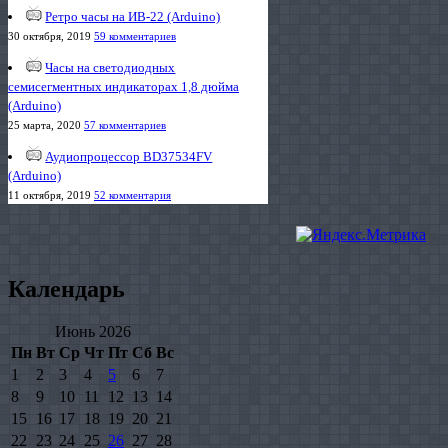
Ретро часы на ИВ-22 (Arduino)
30 октября, 2019
59 комментариев
Часы на светодиодных
семисегментных индикаторах 1,8 дюйма
(Arduino)
25 марта, 2020
57 комментариев
Аудиопроцессор BD37534FV
(Arduino)
11 октября, 2019
52 комментария
Календарь
Июнь 2026
Пн
Вт
Ср
Чт
Пт
Сб
Вс
1
2
3
4
5
6
7
8
9
10
11
12
13
14
15
16
17
18
19
20
21
22
23
24
25
26
27
28