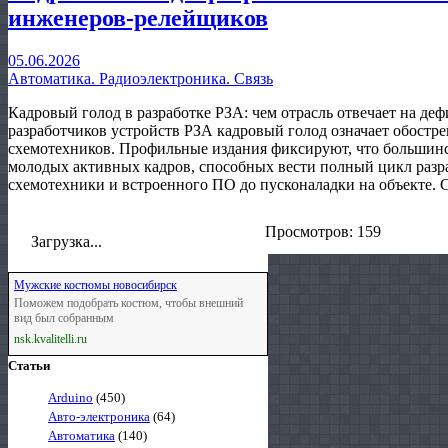
инженеров-релейщиков
05.06.2026
Автоматика. Радиоэлектроника. Связь
Кадровый голод в разработке РЗА: чем отрасль отвечает на д
разработчиков устройств РЗА кадровый голод означает обост
схемотехников. Профильные издания фиксируют, что большин
молодых активных кадров, способных вести полный цикл разр
схемотехники и встроенного ПО до пусконаладки на объекте. 
Просмотров: 159
Загрузка...
Мужские костюмы новосибирск
Поможем подобрать костюм, чтобы внешний
вид был собранным
nsk.kvalitelli.ru
Статьи
Arduino
(450)
Авто-электроника
(64)
Автоматика
(140)