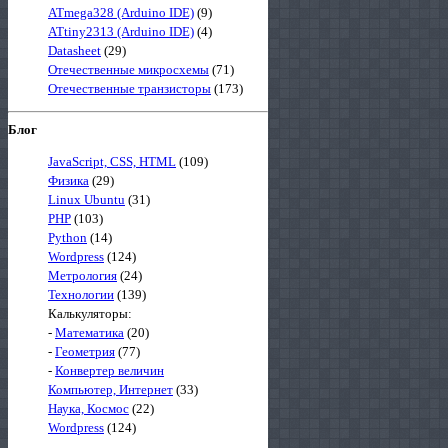
ATmega328 (Arduino IDE)
(9)
ATtiny2313 (Arduino IDE)
(4)
Datasheet
(29)
Отечественные микросхемы
(71)
Отечественные транзисторы
(173)
Блог
JavaScript, CSS, HTML
(109)
Физика
(29)
Linux Ubuntu
(31)
PHP
(103)
Python
(14)
Wordpress
(124)
Метрология
(24)
Технологии
(139)
Калькуляторы:
-
Математика
(20)
-
Геометрия
(77)
-
Конвертер величин
Компьютер, Интернет
(33)
Наука, Космос
(22)
Wordpress
(124)