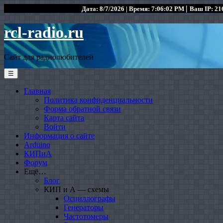
|
Дата: 8/7/2026 | Время: 7:06:02 PM
Ваш IP: 216
rcl-radio.ru
Сайт для радиолюбителей
☰
Главная
Политика конфиденциальности
Форма обратной связи
Карта сайта
Войти
Информация о сайте
Arduino
КИПиА
Форум
Ещё…
Блог
КИП и А — схемы
Осциллографы
Генераторы
Частотомеры