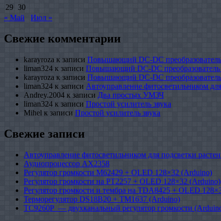
29
30
« Май
Июл »
Свежие комментарии
karayroza
к записи
Повышающий DC-DC преобразователь
liman324
к записи
Повышающий DC-DC преобразователь
karayroza
к записи
Повышающий DC-DC преобразователь
liman324
к записи
Автоуправление фитосветильником для
Andrey.2004
к записи
Два простых УМЗЧ
liman324
к записи
Простой усилитель звука
Mihel
к записи
Простой усилитель звука
Свежие записи
Автоуправление фитосветильником для подсветки растен
Аудиопроцессор AX2358
Регулятор громкости M62429 + OLED 128×32 (Arduino)
Регулятор громкости на PT2257 + OLED 128×32 (Arduino)
Регулятор громкости и тембра на TDA8425 + OLED 128×3
Терморегулятор DS18B20 + TM1637 (Arduino)
TC9260P — двухканальный регулятор громкости (Arduin