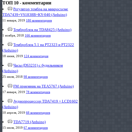
ТОП 10 - комментарии
Регулятор тембра на микросхеме
TDA7439+VS1838B+KY-040 (Arduino)
11 января, 2019
180 комментариев
Темброблок на TDA8425 (Arduino)
1 ноября, 2018
166 комментариев
Темброблок 5.1 на PT2323 и PT2322
(Arduino)
18 июня, 2019
124 комментария
Часы (DS3231) с будильником
(Arduino)
25 июля, 2018
98 комментариев
FM приемник на TEA5767 (Arduino)
17 января, 2019
78 комментариев
Аудиопроцессор TDA7419 + LCD1602
(Arduino)
10 апреля, 2019
68 комментариев
TDA7719 (Arduino)
15 июля, 2019
67 комментариев