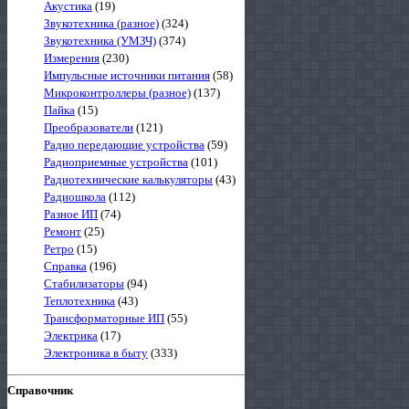
Акустика
(19)
Звукотехника (разное)
(324)
Звукотехника (УМЗЧ)
(374)
Измерения
(230)
Импульсные источники питания
(58)
Микроконтроллеры (разное)
(137)
Пайка
(15)
Преобразователи
(121)
Радио передающие устройства
(59)
Радиоприемные устройства
(101)
Радиотехнические калькуляторы
(43)
Радиошкола
(112)
Разное ИП
(74)
Ремонт
(25)
Ретро
(15)
Справка
(196)
Стабилизаторы
(94)
Теплотехника
(43)
Трансформаторные ИП
(55)
Электрика
(17)
Электроника в быту
(333)
Справочник