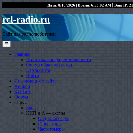
|
Дата: 8/10/2026 | Время: 6:53:02 AM
Ваш IP: 21
rcl-radio.ru
Сайт для радиолюбителей
☰
Главная
Политика конфиденциальности
Форма обратной связи
Карта сайта
Войти
Информация о сайте
Arduino
КИПиА
Форум
Ещё…
Блог
КИП и А — схемы
Осциллографы
Генераторы
Частотомеры