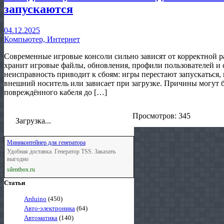
запускаются
04.12.2025
Компьютер, Интернет
Современные игровые консоли сильно зависят от корректной 
хранит игровые файлы, обновления, профили пользователей и
неисправность приводит к сбоям: игры перестают запускаться,
внешний носитель или зависает при загрузке. Причины могут 
повреждённого кабеля до […]
Просмотров: 345
Загрузка...
Миниконтейнер для генератора
Удобная доставка. Генератор TSS. Заказать
выгодно
silentbox.ru
Статьи
Arduino
(450)
Авто-электроника
(64)
Автоматика
(140)