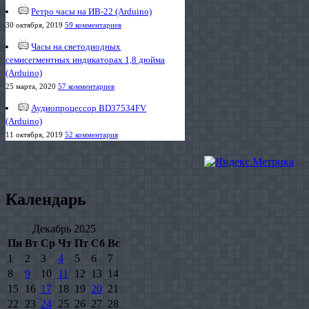
Ретро часы на ИВ-22 (Arduino)
30 октября, 2019
59 комментариев
Часы на светодиодных
семисегментных индикаторах 1,8 дюйма
(Arduino)
25 марта, 2020
57 комментариев
Аудиопроцессор BD37534FV
(Arduino)
11 октября, 2019
52 комментария
Календарь
Декабрь 2025
Пн
Вт
Ср
Чт
Пт
Сб
Вс
1
2
3
4
5
6
7
8
9
10
11
12
13
14
15
16
17
18
19
20
21
22
23
24
25
26
27
28