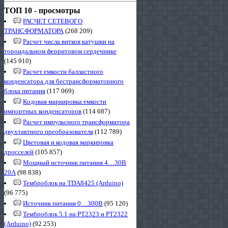
ТОП 10 - просмотры
РАСЧЕТ СЕТЕВОГО
ТРАНСФОРМАТОРА
(268 209)
Расчет числа витков катушки на
тороидальном ферритовом сердечнике
(145 910)
Расчет емкости балластного
конденсатора для бестрансформаторного
блока питания
(117 069)
Кодовая маркировка емкости
импортных конденсаторов
(114 687)
Расчет импульсного трансформатора
двухтактного преобразователя
(112 789)
Цветовая и кодовая маркировка
дросселей
(105 857)
Мощный источник питания 4…30В
20А
(98 838)
Темброблок на TDA8425 (Arduino)
(96 775)
Источник питания 0…300В
(95 120)
Темброблок 5.1 на PT2323 и PT2322
(Arduino)
(92 253)