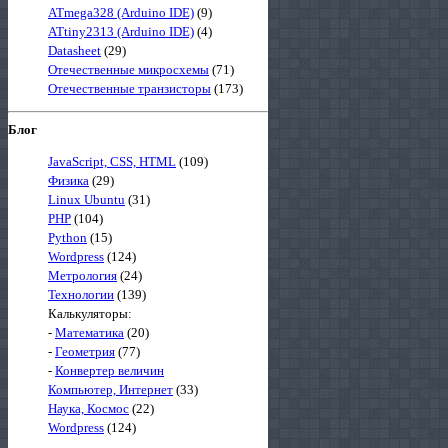
ATmega328 (Arduino IDE)
(9)
ATtiny2313 (Arduino IDE)
(4)
Datasheet
(29)
Отечественные микросхемы
(71)
Отечественные транзисторы
(173)
Блог
JavaScript, CSS, HTML
(109)
Физика
(29)
Linux Ubuntu
(31)
PHP
(104)
Python
(15)
Wordpress
(124)
Метрология
(24)
Технологии
(139)
Калькуляторы:
-
Математика
(20)
-
Геометрия
(77)
-
Конвертер величин
Компьютер, Интернет
(33)
Наука, Космос
(22)
Wordpress
(124)