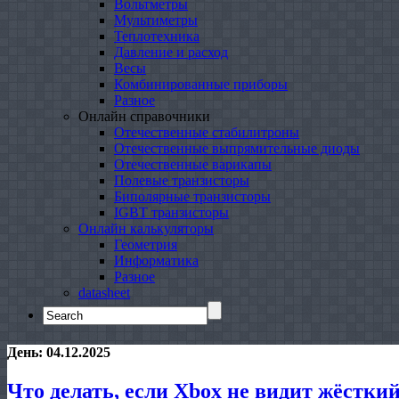
Вольтметры
Мультиметры
Теплотехника
Давление и расход
Весы
Комбинированные приборы
Разное
Онлайн справочники
Отечественные стабилитроны
Отечественные выпрямительные диоды
Отечественные варикапы
Полевые транзисторы
Биполярные транзисторы
IGBT транзисторы
Онлайн калькуляторы
Геометрия
Информатика
Разное
datasheet
Search
for:
День:
04.12.2025
Что делать, если Xbox не видит жёстки