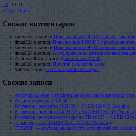
29
30
31
« Ноя
Янв »
Свежие комментарии
karayroza
к записи
Повышающий DC-DC преобразователь
liman324
к записи
Повышающий DC-DC преобразователь
karayroza
к записи
Повышающий DC-DC преобразователь
liman324
к записи
Автоуправление фитосветильником для
Andrey.2004
к записи
Два простых УМЗЧ
liman324
к записи
Простой усилитель звука
Mihel
к записи
Простой усилитель звука
Свежие записи
Автоуправление фитосветильником для подсветки растен
Аудиопроцессор AX2358
Регулятор громкости M62429 + OLED 128×32 (Arduino)
Регулятор громкости на PT2257 + OLED 128×32 (Arduino)
Регулятор громкости и тембра на TDA8425 + OLED 128×3
Терморегулятор DS18B20 + TM1637 (Arduino)
TC9260P — двухканальный регулятор громкости (Arduin