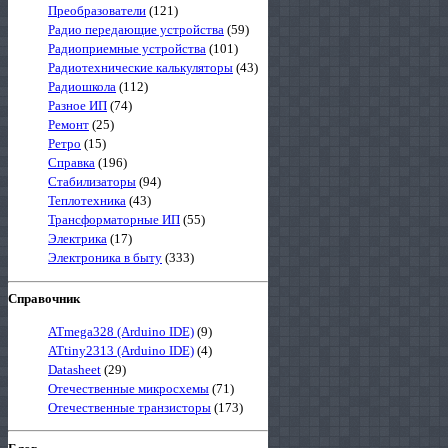
Преобразователи
(121)
Радио передающие устройства
(59)
Радиоприемные устройства
(101)
Радиотехнические калькуляторы
(43)
Радиошкола
(112)
Разное ИП
(74)
Ремонт
(25)
Ретро
(15)
Справка
(196)
Стабилизаторы
(94)
Теплотехника
(43)
Трансформаторные ИП
(55)
Электрика
(17)
Электроника в быту
(333)
Справочник
ATmega328 (Arduino IDE)
(9)
ATtiny2313 (Arduino IDE)
(4)
Datasheet
(29)
Отечественные микросхемы
(71)
Отечественные транзисторы
(173)