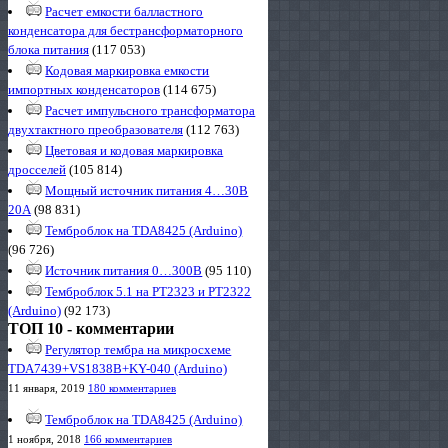
Расчет емкости балластного
конденсатора для бестрансформаторного
блока питания
(117 053)
Кодовая маркировка емкости
импортных конденсаторов
(114 675)
Расчет импульсного трансформатора
двухтактного преобразователя
(112 763)
Цветовая и кодовая маркировка
дросселей
(105 814)
Мощный источник питания 4…30В
20А
(98 831)
Темброблок на TDA8425 (Arduino)
(96 726)
Источник питания 0…300В
(95 110)
Темброблок 5.1 на PT2323 и PT2322
(Arduino)
(92 173)
ТОП 10 - комментарии
Регулятор тембра на микросхеме
TDA7439+VS1838B+KY-040 (Arduino)
11 января, 2019
180 комментариев
Темброблок на TDA8425 (Arduino)
1 ноября, 2018
166 комментариев