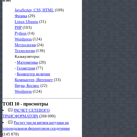
Блог
JavaScript, CSS, HTML
(109)
Физика
(29)
Linux Ubuntu
(31)
PHP
(103)
Python
(14)
Wordpress
(124)
Метрология
(24)
Технологии
(139)
Калькуляторы:
-
Математика
(20)
-
Геометрия
(77)
-
Конвертер величин
Компьютер, Интернет
(33)
Наука, Космос
(22)
Wordpress
(124)
ТОП 10 - просмотры
РАСЧЕТ СЕТЕВОГО
ТРАНСФОРМАТОРА
(268 099)
Расчет числа витков катушки на
тороидальном ферритовом сердечнике
(145 878)