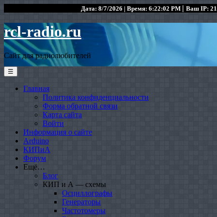
|
Дата: 8/7/2026 | Время: 6:22:02 PM
Ваш IP: 21
rcl-radio.ru
Сайт для радиолюбителей
☰
Главная
Политика конфиденциальности
Форма обратной связи
Карта сайта
Войти
Информация о сайте
Arduino
КИПиА
Форум
Ещё…
Блог
КИП и А — схемы
Осциллографы
Генераторы
Частотомеры