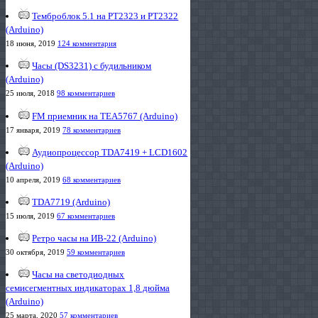
Темброблок 5.1 на PT2323 и PT2322
(Arduino)
18 июня, 2019
124 комментария
Часы (DS3231) с будильником
(Arduino)
25 июля, 2018
98 комментариев
FM приемник на TEA5767 (Arduino)
17 января, 2019
78 комментариев
Аудиопроцессор TDA7419 + LCD1602
(Arduino)
10 апреля, 2019
68 комментариев
TDA7719 (Arduino)
15 июля, 2019
67 комментариев
Ретро часы на ИВ-22 (Arduino)
30 октября, 2019
59 комментариев
Часы на светодиодных
семисегментных индикаторах 1,8 дюйма
(Arduino)
25 марта, 2020
57 комментариев