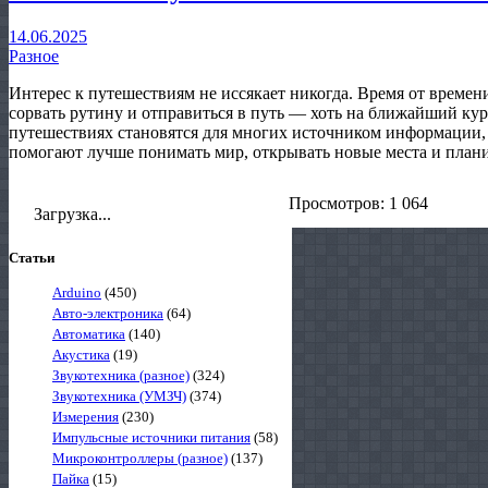
14.06.2025
Разное
Интерес к путешествиям не иссякает никогда. Время от времен
сорвать рутину и отправиться в путь — хоть на ближайший курор
путешествиях становятся для многих источником информации,
помогают лучше понимать мир, открывать новые места и плани
Просмотров: 1 064
Загрузка...
Статьи
Arduino
(450)
Авто-электроника
(64)
Автоматика
(140)
Акустика
(19)
Звукотехника (разное)
(324)
Звукотехника (УМЗЧ)
(374)
Измерения
(230)
Импульсные источники питания
(58)
Микроконтроллеры (разное)
(137)
Пайка
(15)