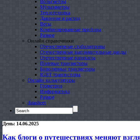
Вольтметры
Мультиметры
Теплотехника
Давление и расход
Весы
Комбинированные приборы
Разное
Онлайн справочники
Отечественные стабилитроны
Отечественные выпрямительные диоды
Отечественные варикапы
Полевые транзисторы
Биполярные транзисторы
IGBT транзисторы
Онлайн калькуляторы
Геометрия
Информатика
Разное
datasheet
Search
for:
День:
14.06.2025
Как блоги о путешествиях меняют взгл