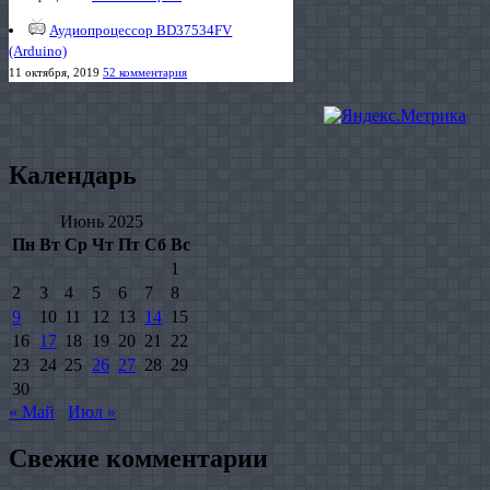
Аудиопроцессор BD37534FV
(Arduino)
11 октября, 2019
52 комментария
Календарь
Июнь 2025
Пн
Вт
Ср
Чт
Пт
Сб
Вс
1
2
3
4
5
6
7
8
9
10
11
12
13
14
15
16
17
18
19
20
21
22
23
24
25
26
27
28
29
30
« Май
Июл »
Свежие комментарии